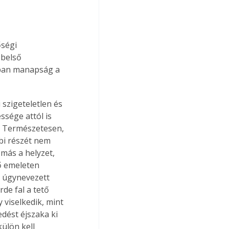
ségi 
belső 
sban manapság a 
 szigeteletlen és 
ssége attól is 
k. Természetesen, 
bbi részét nem 
 más a helyzet, 
ő emeleten 
z úgynevezett 
de fal a tető 
 viselkedik, mint 
edést éjszaka ki 
ülön kell 