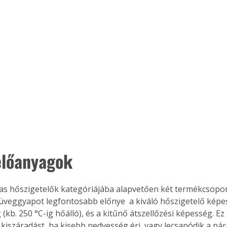
Együtt jobban megéri!
Bővebb információ itt!
k az
Együtt jobban megéri! A
mester
könyvek tetszőleges
er Old
párosítással kedvezményes
áron, 0 Ft postaköltséggel
ptapir új,
megrendelhetők!
és egyedi
tt
lvasására
előanyagok
elefonon
nyelmesen
ben vagy
álas hőszigetelők kategóriájába alapvetően két termékcsoport
t is
üveggyapot legfontosabb előnye  a kiváló hőszigetelő képess
. Bárhol,
(kb. 250 °C-ig hőálló), és a kitűnő átszellőzési képesség. Ez
ön élve
s kiszáradást, ha kisebb nedvesség éri, vagy lecsapódik a pár
ashatók az