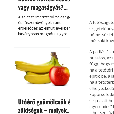
vagy magaságyás?
Helytakarékos
A saját termesztésű zöldségek
kertészkedés
A tetősziget
és fűszernövények iránti
érdeklődés az elmúlt években
szigetelőany
látványosan megnőtt. Egyre
hőmérséklete
többen szeretnék tudni, honnan
műszaki köve
származik az élelmiszer az
asztalukra, miközben a
A padlás és a
kertészkedés sokak számára
huzatos, az u
kikapcsolódást és feltöltődést
függ, hogy m
is jelent.
ha a tetőtéri
építik be, a 
ha a tetőtér
elhelyezkedő
koporsófödém
Utóérő gyümölcsök és
síkja alatt 
egy rendes" 
zöldségek – melyek
lehet szellőz