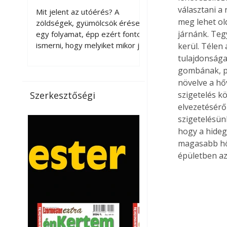
érnek tovább leszedés
választani a
Mit jelent az utóérés? A
után?
meg lehet ol
zöldségek, gyümölcsök érése
járnánk. Teg
egy folyamat, épp ezért fontos
ismerni, hogy melyiket mikor jó
kerül. Télen
leszedni. Meg kell különböztetni
tulajdonságai
a gazdasági és a biológiai
gombának, pe
érettséget. Például a
növelve a hő
paradicsomot sokszor
Szerkesztőségi
szigetelés k
gazdasági érettségben, azaz
elvezetéséről
félig éretten szedik le, ezután
szigetelésünk
utaztatják hosszan, és még
hogy a hideg
pulton tartható kell legyen.
magasabb hőm
Utóérik eközben, de nem lesz
épületben az
olyan ízű, mint amit a saját
kertünkben, biológiai
érettségben szedünk le. Teljes
érettségben szedve nem
tárolható h