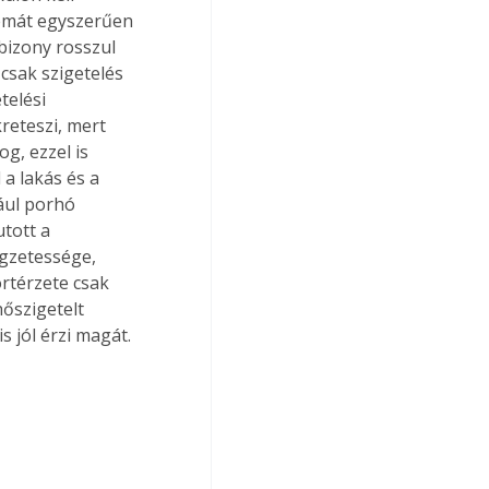
lémát egyszerűen 
bizony rosszul 
csak szigetelés 
telési 
reteszi, mert 
g, ezzel is 
a lakás és a 
ául porhó 
tott a 
egzetessége, 
rtérzete csak 
őszigetelt 
 jól érzi magát.