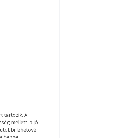
 tartozik. A 
ég mellett  a jó 
 utóbbi lehetővé 
a benne. 