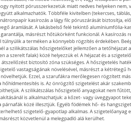
ogy nyitott pórusszerkezetük miatt nedves helyeken nem, 
. A
megoldás,
yütt alkalmazhatók. Többféle kivitelben (tekercses, táblás, 
nátronpapír kasírozás a lágy filc póruszárását biztosítja, elő
evegő áramlását. A lakásbelső felé tekintő alumíniumfólia-ka
 garantálja, másrészt hőtükörként funkcionál. A kasírozás r
l túlnyúlik a terméken a könnyebb rögzítés érdekében. Beép
l a szilikátszálas hőszigetelőket jellemzően a tetőhéjazat al
ben a szerelt falak) közé helyezzük el. A héjazat és a szigete
 átszellőzést biztosító zóna szükséges. A hőszigetelés hat
zigetelő vastagságának növelésével, másrészt a kétrétegű h
 növelhetjük. Ezzel, a szarufákra merőlegesen rögzített más
 hőhídmentesítés is. Az önrögzítő szigetelést akár szakemb
építhetjük. A szilikátszálas hőszigetelő anyagokat nem fűtöt
lakításánál is alkalmazhatjuk: a kőzet- vagy üveggyapot tek
 párnafák közé illesztjük. Egyéb födémek hő- és hangsziget
 terhelhető szigetelő-gyapotlap alkalmas. A szigetelőanyag e
 másrészt közvetlenül a melegpadló alá kerülhet.