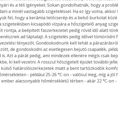
 nyári és a téli igényeket. Sokan gondolhatnák, hogy a prob
dani a minél vastagabb szigeteléssel. Ha ez így volna, akkor 
yük fel, hogy a kerámia tetőcserép és a belső burkolat közé 
 a szigetelésben kicsapódó vízpára a hőszigetelő anyag szige
t rontja, a beépített faszerkezetet pedig rövid idő alatt tönk
nésznek ad táptalajt. A szigetelés pedig idővel tömörödni fo
vezetési tényezőt. Gondoskodnunk kell tehát a párazárásról 
özött, de gondoskodni az esetlegesen bejutó csapadék, péld
 is. Azt a párát pedig, ami mindezek ellenére mégis csak beju
be, ki kell vezetni. A rosszul hőszigetelt épület további jell
 külső határolószerkezetek miatt a bent tartózkodók komfo
érsékleten - például 25-26 °C-on - valósul meg, míg a jól h
 ember alacsonyabb hőmérsékletű térben - akár 22 °C-on - is