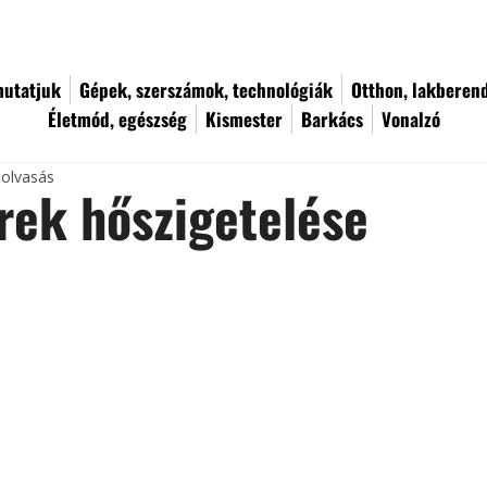
utatjuk
Gépek, szerszámok, technológiák
Otthon, lakberen
Életmód, egészség
Kismester
Barkács
Vonalzó
 olvasás
rek hőszigetelése