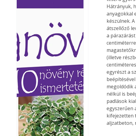
Hátrányuk, h
Ezermester lapszámai. A
Ezermester lapszámai
Laptapir kényelmes megoldás,
Laptapir kényelmes 
anyagokkal eg
mert: – t
mert: – t
készülnek. A 
átszellőző l
a párazárást
centiméterre
magastetőkné
(illetve rész
centiméteres
egyrészt a s
beépítésével
megoldódik a
nélkül is be
padlások kia
egyszerűen a
kifejezetten
aljzatbeton,