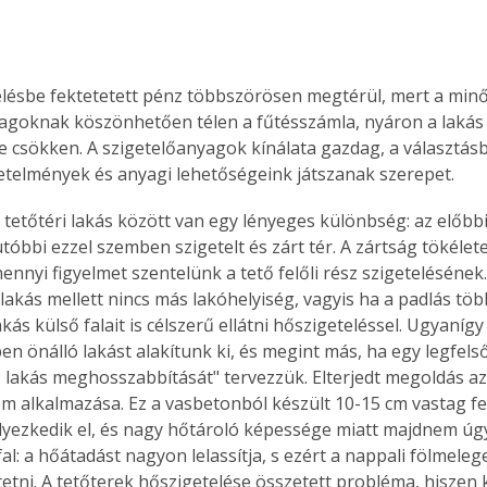
elésbe fektetetett pénz többszörösen megtérül, mert a minő
agoknak köszönhetően télen a fűtésszámla, nyáron a lakás 
 csökken. A szigetelőanyagok kínálata gazdag, a választá
telmények és anyagi lehetőségeink játszanak szerepet.
 tetőtéri lakás között van egy lényeges különbség: az előbbi
tóbbi ezzel szemben szigetelt és zárt tér. A zártság tökélete
ennyi figyelmet szentelünk a tető felőli rész szigeteléséne
 lakás mellett nincs más lakóhelyiség, vagyis ha a padlás tö
lakás külső falait is célszerű ellátni hőszigeteléssel. Ugyanígy
ben önálló lakást alakítunk ki, és megint más, ha egy legfels
 lakás meghosszabbítását" tervezzük. Elterjedt megoldás a
 alkalmazása. Ez a vasbetonból készült 10-15 cm vastag fer
helyezkedik el, és nagy hőtároló képessége miatt majdnem úgy
fal: a hőátadást nagyon lelassítja, s ezért a nappali fölmeleg
tetni. A tetőterek hőszigetelése összetett probléma, hiszen k