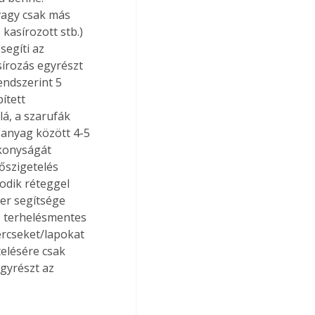
vagy csak más 
kasírozott stb.) 
segíti az 
sírozás egyrészt 
endszerint 5 
ített 
á, a szarufák 
lőanyag között 4-5 
ékonyságát 
őszigetelés 
odik réteggel 
er segítsége 
t, terhelésmentes 
ercseket/lapokat 
elésére csak 
gyrészt az 