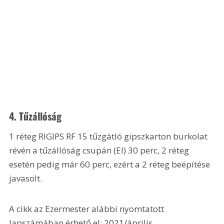
4. Tűzállóság
1 réteg RIGIPS RF 15 tűzgátló gipszkarton burkolat 
révén a tűzállóság csupán (EI) 30 perc, 2 réteg 
esetén pedig már 60 perc, ezért a 2 réteg beépítése 
javasolt. 
A cikk az Ezermester alábbi nyomtatott 
lapszámában érhető el: 2021/április.