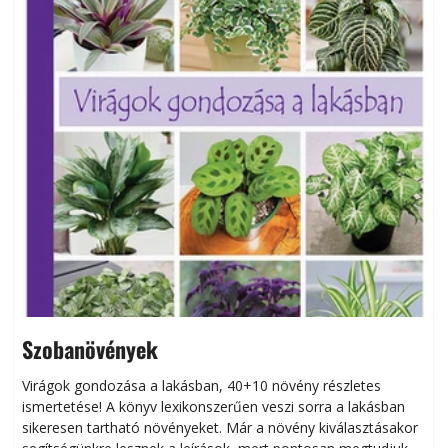
Szobanövények
Virágok gondozása a lakásban, 40+10 növény részletes
ismertetése! A könyv lexikonszerűen veszi sorra a lakásban
s
sikeresen tart­ha­tó növényeket. Már a növény kiválasztásakor
h