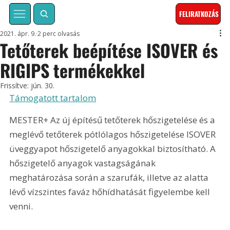
FELIRATKOZÁS
2021. ápr. 9.
2 perc olvasás
Tetőterek beépítése ISOVER és
RIGIPS termékekkel
Frissítve:
jún. 30.
Támogatott tartalom
MESTER+ Az új építésű tetőterek hőszigetelése és a 
meglévő tetőterek pótlólagos hőszigetelése ISOVER 
üveggyapot hőszigetelő anyagokkal biztosítható. A 
hőszigetelő anyagok vastagságának 
meghatározása során a szarufák, illetve az alatta 
lévő vízszintes faváz hőhídhatását figyelembe kell 
venni.