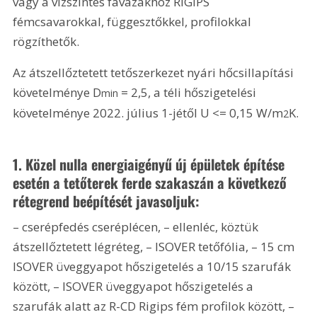
vagy a vízszintes favázakhoz RIGIPS 
fémcsavarokkal, függesztőkkel, profilokkal 
rögzíthetők.
Az átszellőztetett tetőszerkezet nyári hőcsillapítási 
követelménye D
 = 2,5, a téli hőszigetelési 
min
követelménye 2022. július 1-jétől U <= 0,15 W/m
K.
2
1. Közel nulla energiaigényű új épületek építése 
esetén a tetőterek ferde szakaszán a következő 
rétegrend beépítését javasoljuk:
– cserépfedés cseréplécen, – ellenléc, köztük 
átszellőztetett légréteg, – ISOVER tetőfólia, – 15 cm 
ISOVER üveggyapot hőszigetelés a 10/15 szarufák 
között, – ISOVER üveggyapot hőszigetelés a 
szarufák alatt az R-CD Rigips fém profilok között, – 