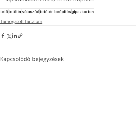
tető
tetőtér
válaszfal
tetőtér-beépítés
gipszkarton
Támogatott tartalom
Kapcsolódó bejegyzések