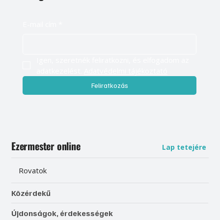
E-mail cím
*
Igen, szeretnék feliratkozni, és elfogadom az 
adatkezelést. 
Adatvédelmi tájékoztató
Feliratkozás
Ezermester online
Lap tetejére
Rovatok
Közérdekű
Újdonságok, érdekességek