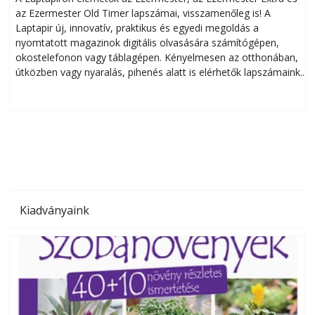
az Ezermester Old Timer lapszámai, visszamenőleg is! A
Laptapir új, innovatív, praktikus és egyedi megoldás a
L
nyomtatott magazinok digitális olvasására számítógépen,
okostelefonon vagy táblagépen. Kényelmesen az otthonában,
útközben vagy nyaralás, pihenés alatt is elérhetők lapszámaink.
ú
Bárhol, bármikor, akár külföldön élve vagy dolgozva is
B
olvashatók az Ezermester lapszámai. A Laptapir kényelmes
megoldás, mert: – t
Kiadványaink