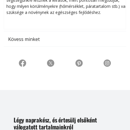
segítségünkre lesznek a leírások, mert pontosan megtudjuk,
k
hogy milyen körülményekre (hőmérséklet, páratartalom stb.) van
szüksége a növénynek az egészséges fejlődéshez.
t
Kövess minket
Légy naprakész, és értesülj elsőként
válogatott tartalmainkról