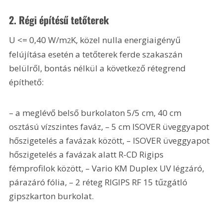
2. Régi építésű tetőterek
U <= 0,40 W/m
K, közel nulla energiaigényű 
2
felújítása esetén a tetőterek ferde szakaszán 
belülről, bontás nélkül a következő rétegrend 
építhető:
– a meglévő belső burkolaton 5/5 cm, 40 cm 
osztású vízszintes faváz, – 5 cm ISOVER üveggyapot 
hőszigetelés a favázak között, – ISOVER üveggyapot 
hőszigetelés a favázak alatt R-CD Rigips 
fémprofilok között, – Vario KM Duplex UV légzáró, 
párazáró fólia, – 2 réteg RIGIPS RF 15 tűzgátló 
gipszkarton burkolat.