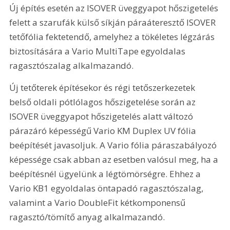
Új építés esetén az ISOVER üveggyapot hőszigetelés 
felett a szarufák külső síkján páraáteresztő ISOVER 
tetőfólia fektetendő, amelyhez a tökéletes légzárás 
biztosítására a Vario MultiTape egyoldalas 
ragasztószalag alkalmazandó.
Új tetőterek építésekor és régi tetőszerkezetek 
belső oldali pótlólagos hőszigetelése során az 
ISOVER üveggyapot hőszigetelés alatt változó 
párazáró képességű Vario KM Duplex UV fólia 
beépítését javasoljuk. A Vario fólia páraszabályozó 
képessége csak abban az esetben valósul meg, ha a 
beépítésnél ügyelünk a légtömörségre. Ehhez a 
Vario KB1 egyoldalas öntapadó ragasztószalag, 
valamint a Vario DoubleFit kétkomponensű 
ragasztó/tömítő anyag alkalmazandó.