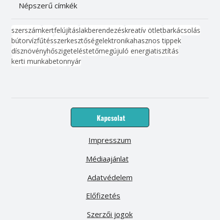
Népszerű címkék
szerszám
kert
felújítás
lakberendezés
kreatív ötlet
barkácsolás
bútor
víz
fűtés
szerkesztőség
elektronika
hasznos tippek
dísznövény
hőszigetelés
tető
megújuló energia
tisztítás
kerti munka
beton
nyár
Kapcsolat
Impresszum
Médiaajánlat
Adatvédelem
Előfizetés
Szerzői jogok