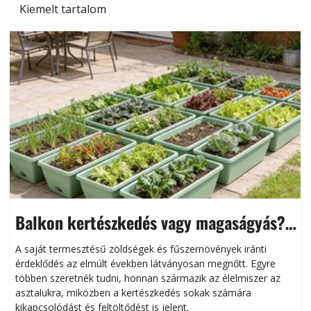
Kiemelt tartalom
Balkon kertészkedés vagy magaságyás?
Helytakarékos kertészkedés
A saját termesztésű zöldségek és fűszernövények iránti
érdeklődés az elmúlt években látványosan megnőtt. Egyre
többen szeretnék tudni, honnan származik az élelmiszer az
l
asztalukra, miközben a kertészkedés sokak számára
kikapcsolódást és feltöltődést is jelent.
é