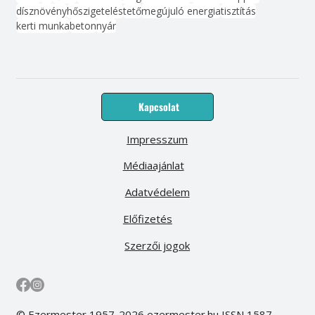
dísznövény
hőszigetelés
tető
megújuló energia
tisztítás
kerti munka
beton
nyár
Kapcsolat
Impresszum
Médiaajánlat
Adatvédelem
Előfizetés
Szerzői jogok
© Ezermester 1957-2026 ezermester.hu ISSN 1587-