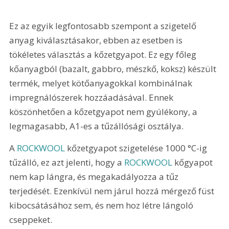
Ez az egyik legfontosabb szempont a szigetelő 
anyag kiválasztásakor, ebben az esetben is 
tökéletes választás a kőzetgyapot. Ez egy főleg 
kőanyagból (bazalt, gabbro, mészkő, koksz) készült 
termék, melyet kötőanyagokkal kombinálnak 
impregnálószerek hozzáadásával. Ennek 
köszönhetően a kőzetgyapot nem gyúlékony, a 
legmagasabb, A1-es a tűzállósági osztálya.
A 
ROCKWOOL
 kőzetgyapot szigetelése 1000 °C-ig 
tűzálló, ez azt jelenti, hogy a 
ROCKWOOL
 kőgyapot 
nem kap lángra, és megakadályozza a tűz 
terjedését. Ezenkívül nem járul hozzá mérgező füst 
kibocsátásához sem, és nem hoz létre lángoló 
cseppeket.