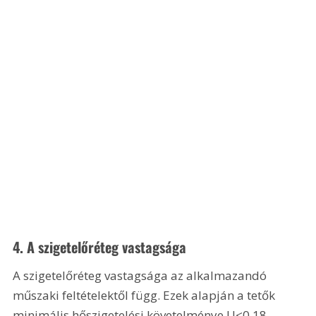
4. A szigetelőréteg vastagsága
A szigetelőréteg vastagsága az alkalmazandó 
műszaki feltételektől függ. Ezek alapján a tetők 
minimális hőszigetelési követelménye U<0,18 