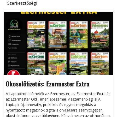
Szerkesztőségi
Okoselőfizetés: Ezermester Extra
A Laptapiron elérhetők az Ezermester, az Ezermester Extra és
az Ezermester Old Timer lapszámai, visszamenőleg is! A
Laptapir új, innovatív, praktikus és egyedi megoldás a
L
nyomtatott magazinok digitális olvasására számítógépen,
okostelefonon vagy táblagépen. Kényelmesen az otthonában,