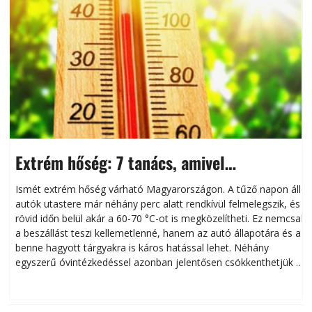
Extrém hőség: 7 tanács, amivel
megóvhatjuk autónkat a nyári károktól
Ismét extrém hőség várható Magyarországon. A tűző napon álló
autók utastere már néhány perc alatt rendkívül felmelegszik, és
rövid időn belül akár a 60-70 °C-ot is megközelítheti. Ez nemcsak
n
a beszállást teszi kellemetlenné, hanem az autó állapotára és a
benne hagyott tárgyakra is káros hatással lehet. Néhány
egyszerű óvintézkedéssel azonban jelentősen csökkenthetjük a
hőség káros hatásait.
l