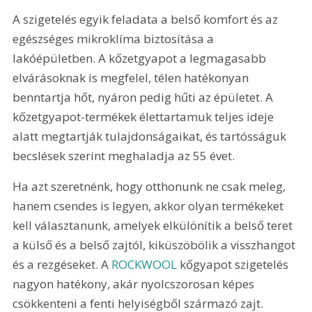
A szigetelés egyik feladata a belső komfort és az 
egészséges mikroklíma biztosítása a 
lakóépületben. A kőzetgyapot a legmagasabb 
elvárásoknak is megfelel, télen hatékonyan 
benntartja hőt, nyáron pedig hűti az épületet. A 
kőzetgyapot-termékek élettartamuk teljes ideje 
alatt megtartják tulajdonságaikat, és tartósságuk 
becslések szerint meghaladja az 55 évet.
Ha azt szeretnénk, hogy otthonunk ne csak meleg, 
hanem csendes is legyen, akkor olyan termékeket 
kell választanunk, amelyek elkülönítik a belső teret 
a külső és a belső zajtól, kiküszöbölik a visszhangot 
és a rezgéseket. A 
ROCKWOOL
 kőgyapot szigetelés 
nagyon hatékony, akár nyolcszorosan képes 
csökkenteni a fenti helyiségből származó zajt.