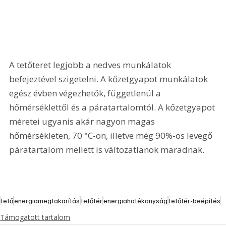
A tetőteret legjobb a nedves munkálatok 
befejeztével szigetelni. A kőzetgyapot munkálatok 
egész évben végezhetők, függetlenül a 
hőmérséklettől és a páratartalomtól. A kőzetgyapot 
méretei ugyanis akár nagyon magas 
hőmérsékleten, 70 °C-on, illetve még 90%-os levegő 
páratartalom mellett is változatlanok maradnak.
tető
energiamegtakarítás
tetőtér
energiahatékonyság
tetőtér-beépítés
Támogatott tartalom