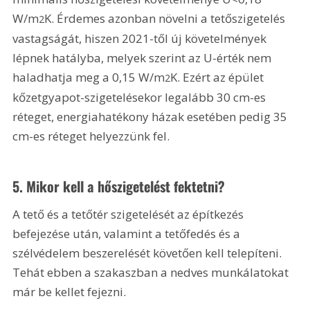
W/m
K. Érdemes azonban növelni a tetőszigetelés 
2
vastagságát, hiszen 2021-től új követelmények 
lépnek hatályba, melyek szerint az U-érték nem 
haladhatja meg a 0,15 W/m
K. Ezért az épület 
2
kőzetgyapot-szigetelésekor legalább 30 cm-es 
réteget, energiahatékony házak esetében pedig 35 
cm-es réteget helyezzünk fel.
5. Mikor kell a hőszigetelést fektetni?
A tető és a tetőtér szigetelését az építkezés 
befejezése után, valamint a tetőfedés és a 
szélvédelem beszerelését követően kell telepíteni. 
Tehát ebben a szakaszban a nedves munkálatokat 
már be kellet fejezni.