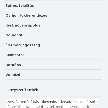
Építés, felújítás
Otthon, lakberendezés
Kert, növényápolás
Női vonal
Életmód, egészség
Kismester
Barkács
Vonalzó
Népszerű címkék
szerszám
kert
felújítás
lakberendezés
kreatív ötlet
barkácsolás
bútor
víz
fűtés
szerkesztőség
elektronika
hasznos tippek