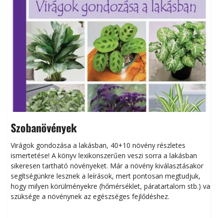
Szobanövények
Virágok gondozása a lakásban, 40+10 növény részletes
ismertetése! A könyv lexikonszerűen veszi sorra a lakásban
s
sikeresen tart­ha­tó növényeket. Már a növény kiválasztásakor
h
segítségünkre lesznek a leírások, mert pontosan megtudjuk,
k
hogy milyen körülményekre (hőmérséklet, páratartalom stb.) van
szüksége a növénynek az egészséges fejlődéshez.
t