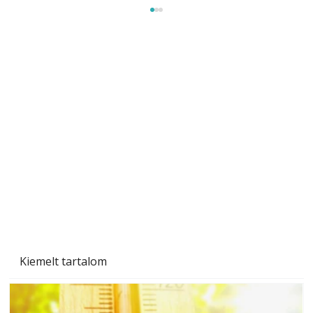
Tiszta homlokzat éveken át
Kiemelt tartalom