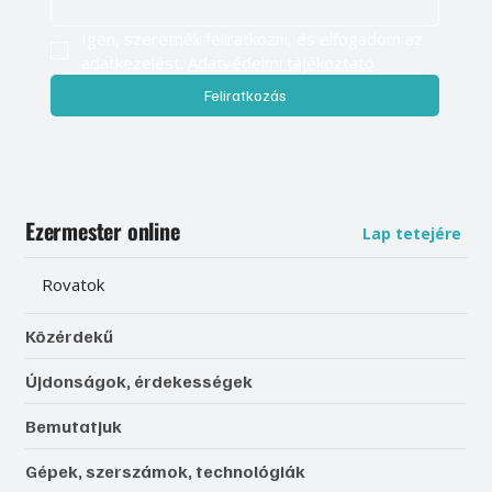
Igen, szeretnék feliratkozni, és elfogadom az 
adatkezelést. 
Adatvédelmi tájékoztató
Feliratkozás
Ezermester online
Lap tetejére
Rovatok
Közérdekű
Újdonságok, érdekességek
Bemutatjuk
Gépek, szerszámok, technológiák