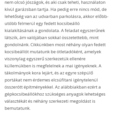
nem olcsó jószágok, és aki csak teheti, használaton 
kívül garázsban tartja. Ha pedig erre nincs mód, de 
lehetőség van az udvarban parkolásra, akkor előbb-
utóbb felmerül egy fedett kocsibeálló 
kialakításának a gondolata. A feladat egyszerűnek 
látszik, ám valójában sokkal összetettebb, mint 
gondolnánk. Cikkünkben most néhány olyan fedett 
kocsibeállót mutatunk be ötletadóként, amelyek 
viszonylag egyszerű szerkezetük ellenére 
küllemükben is megfelelnek a mai igényeknek. A 
tákolmányok kora lejárt, és az egyre szépülő 
portákat nem érdemes elcsúfítani igénytelenül 
összerótt építményekkel. Az alábbiakban ezért a 
gépkocsibeállókhoz szükséges anyagok lehetséges 
választékát és néhány szerkezeti megoldást is 
bemutatunk.