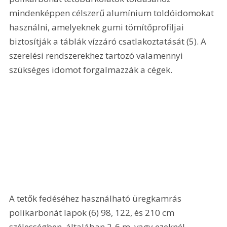
mindenképpen célszerű alumínium toldóidomokat 
használni, amelyeknek gumi tömítőprofiljai 
biztosítják a táblák vízzáró csatlakoztatását (5). A 
szerelési rendszerekhez tartozó valamennyi 
szükséges idomot forgalmazzák a cégek. 
A tetők fedéséhez használható üregkamrás 
polikarbonát lapok (6) 98, 122, és 210 cm 
szélességben, általában 2-6 m, vagy ezeknél 