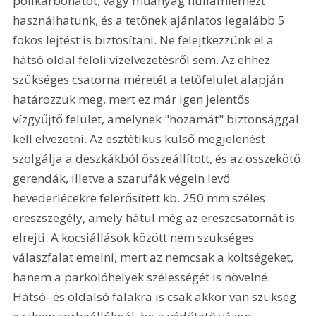
polikarbonátot, vagy műanyag hullámlemezt 
használhatunk, és a tetőnek ajánlatos legalább 5 
fokos lejtést is biztosítani. Ne felejtkezzünk el a 
hátsó oldal felöli vízelvezetésről sem. Az ehhez 
szükséges csatorna méretét a tetőfelület alapján 
határozzuk meg, mert ez már igen jelentős 
vízgyűjtő felület, amelynek "hozamát" biztonsággal 
kell elvezetni. Az esztétikus külső megjelenést 
szolgálja a deszkákból összeállított, és az összekötő 
gerendák, illetve a szarufák végein levő 
hevederlécekre felerősített kb. 250 mm széles 
ereszszegély, amely hátul még az ereszcsatornát is 
elrejti. A kocsiállások között nem szükséges 
válaszfalat emelni, mert az nemcsak a költségeket, 
hanem a parkolóhelyek szélességét is növelné. 
Hátsó- és oldalsó falakra is csak akkor van szükség 