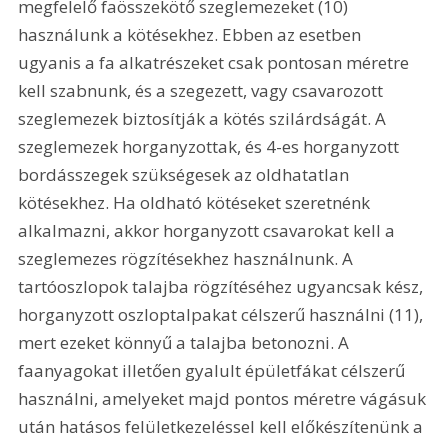
megfelelő faösszekötő szeglemezeket (10) 
használunk a kötésekhez. Ebben az esetben 
ugyanis a fa alkatrészeket csak pontosan méretre 
kell szabnunk, és a szegezett, vagy csavarozott 
szeglemezek biztosítják a kötés szilárdságát. A 
szeglemezek horganyzottak, és 4-es horganyzott 
bordásszegek szükségesek az oldhatatlan 
kötésekhez. Ha oldható kötéseket szeretnénk 
alkalmazni, akkor horganyzott csavarokat kell a 
szeglemezes rögzítésekhez használnunk. A 
tartóoszlopok talajba rögzítéséhez ugyancsak kész, 
horganyzott oszloptalpakat célszerű használni (11), 
mert ezeket könnyű a talajba betonozni. A 
faanyagokat illetően gyalult épületfákat célszerű 
használni, amelyeket majd pontos méretre vágásuk 
után hatásos felületkezeléssel kell előkészítenünk a 