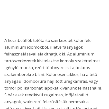
A kocsibeállók tetőtartó szerkezetét különféle 
alumínium idomokból, illetve faanyagok 
felhasználásával alakíthatjuk ki. Az alumínium 
tartószerkezetek kivitelezése komoly szakértelmet 
igénylő munka, ezért többnyire ezt ajánlatos 
szakemberekre bízni. Különösen akkor, ha a tető 
anyagául domborúra hajlított üregkamrás, vagy 
tömör polikarbonát lapokat kívánunk felhasználni. 
S bár ezek rendkívül rugalmas, időjárásálló 
anyagok, szakszerű felerősítésük nemcsak a 
tetőanyag íves hajlítása és az ívelt tartószerkezet 