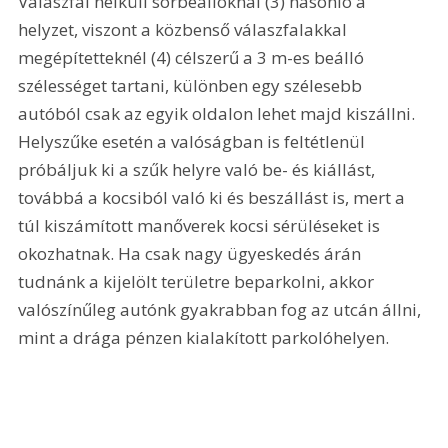
Válaszfal nélküli sorbeállóknál (3) hasonló a 
helyzet, viszont a közbenső válaszfalakkal 
megépítetteknél (4) célszerű a 3 m-es beálló 
szélességet tartani, különben egy szélesebb 
autóból csak az egyik oldalon lehet majd kiszállni. 
Helyszűke esetén a valóságban is feltétlenül 
próbáljuk ki a szűk helyre való be- és kiállást, 
továbbá a kocsiból való ki és beszállást is, mert a 
túl kiszámított manőverek kocsi sérüléseket is 
okozhatnak. Ha csak nagy ügyeskedés árán 
tudnánk a kijelölt területre beparkolni, akkor 
valószínűleg autónk gyakrabban fog az utcán állni, 
mint a drága pénzen kialakított parkolóhelyen.