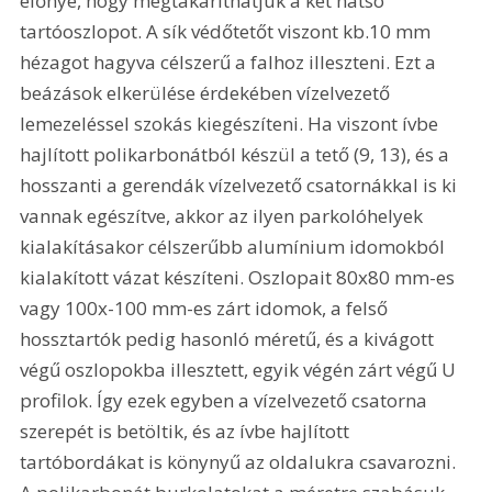
előnye, hogy megtakaríthatjuk a két hátsó 
tartóoszlopot. A sík védőtetőt viszont kb.10 mm 
hézagot hagyva célszerű a falhoz illeszteni. Ezt a 
beázások elkerülése érdekében vízelvezető 
lemezeléssel szokás kiegészíteni. Ha viszont ívbe 
hajlított polikarbonátból készül a tető (9, 13), és a 
hosszanti a gerendák vízelvezető csatornákkal is ki 
vannak egészítve, akkor az ilyen parkolóhelyek 
kialakításakor célszerűbb alumínium idomokból 
kialakított vázat készíteni. Oszlopait 80x80 mm-es 
vagy 100x-100 mm-es zárt idomok, a felső 
hossztartók pedig hasonló méretű, és a kivágott 
végű oszlopokba illesztett, egyik végén zárt végű U 
profilok. Így ezek egyben a vízelvezető csatorna 
szerepét is betöltik, és az ívbe hajlított 
tartóbordákat is könynyű az oldalukra csavarozni. 