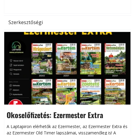
hőség káros hatásait.
l
Szerkesztőségi
Okoselőfizetés: Ezermester Extra
A Laptapiron elérhetők az Ezermester, az Ezermester Extra és
az Ezermester Old Timer lapszámai, visszamenőleg is! A