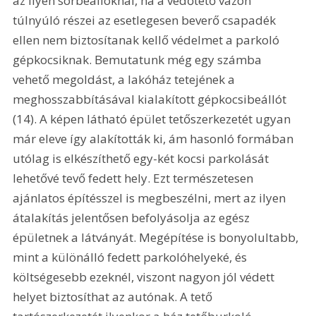
az ilyen sorbeállóknál, ha a védőtető vázon 
túlnyúló részei az esetlegesen beverő csapadék 
ellen nem biztosítanak kellő védelmet a parkoló 
gépkocsiknak. Bemutatunk még egy számba 
vehető megoldást, a lakóház tetejének a 
meghosszabbításával kialakított gépkocsibeállót 
(14). A képen látható épület tetőszerkezetét ugyan 
már eleve így alakították ki, ám hasonló formában 
utólag is elkészíthető egy-két kocsi parkolását 
lehetővé tevő fedett hely. Ezt természetesen 
ajánlatos építésszel is megbeszélni, mert az ilyen 
átalakítás jelentősen befolyásolja az egész 
épületnek a látványát. Megépítése is bonyolultabb, 
mint a különálló fedett parkolóhelyeké, és 
költségesebb ezeknél, viszont nagyon jól védett 
helyet biztosíthat az autónak. A tető 