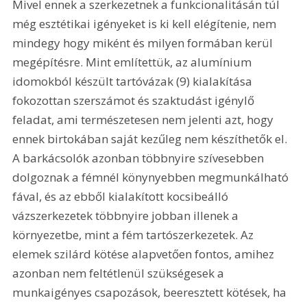
Mivel ennek a szerkezetnek a funkcionalitásán túl 
még esztétikai igényeket is ki kell elégítenie, nem 
mindegy hogy miként és milyen formában kerül 
megépítésre. Mint említettük, az alumínium 
idomokból készült tartóvázak (9) kialakítása 
fokozottan szerszámot és szaktudást igénylő 
feladat, ami természetesen nem jelenti azt, hogy 
ennek birtokában saját kezűleg nem készíthetők el. 
A barkácsolók azonban többnyire szívesebben 
dolgoznak a fémnél könynyebben megmunkálható 
fával, és az ebből kialakított kocsibeálló 
vázszerkezetek többnyire jobban illenek a 
környezetbe, mint a fém tartószerkezetek. Az 
elemek szilárd kötése alapvetően fontos, amihez 
azonban nem feltétlenül szükségesek a 
munkaigényes csapozások, beeresztett kötések, ha 