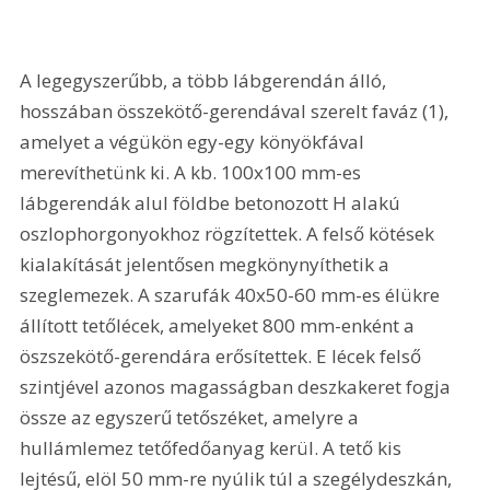
A legegyszerűbb, a több lábgerendán álló, 
hosszában összekötő-gerendával szerelt faváz (1), 
amelyet a végükön egy-egy könyökfával 
merevíthetünk ki. A kb. 100x100 mm-es 
lábgerendák alul földbe betonozott H alakú 
oszlophorgonyokhoz rögzítettek. A felső kötések 
kialakítását jelentősen megkönynyíthetik a 
szeglemezek. A szarufák 40x50-60 mm-es élükre 
állított tetőlécek, amelyeket 800 mm-enként a 
öszszekötő-gerendára erősítettek. E lécek felső 
szintjével azonos magasságban deszkakeret fogja 
össze az egyszerű tetőszéket, amelyre a 
hullámlemez tetőfedőanyag kerül. A tető kis 
lejtésű, elöl 50 mm-re nyúlik túl a szegélydeszkán, 