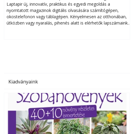
Laptapir új, innovatív, praktikus és egyedi megoldás a
L
nyomtatott magazinok digitális olvasására számítógépen,
okostelefonon vagy táblagépen. Kényelmesen az otthonában,
útközben vagy nyaralás, pihenés alatt is elérhetők lapszámaink.
ú
Bárhol, bármikor, akár külföldön élve vagy dolgozva is
B
olvashatók az Ezermester lapszámai. A Laptapir kényelmes
megoldás, mert: – t
Kiadványaink