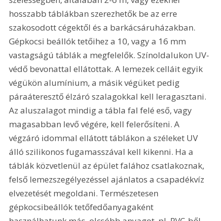
hosszabb táblákban szerezhetők be az erre 
szakosodott cégektől és a barkácsáruházakban. 
Gépkocsi beállók tetőihez a 10, vagy a 16 mm 
vastagságú táblák a megfelelők. Színoldalukon UV-
védő bevonattal ellátottak. A lemezek celláit egyik 
végükön alumínium, a másik végüket pedig 
páraáteresztő élzáró szalagokkal kell leragasztani. 
Az aluszalagot mindig a tábla fal felé eső, vagy 
magasabban levő végére, kell felerősíteni. A 
végzáró idommal ellátott táblákon a széleket UV 
álló szilikonos fugamasszával kell kikenni. Ha a 
táblák közvetlenül az épület falához csatlakoznak, 
felső lemezszegélyezéssel ajánlatos a csapadékvíz 
elvezetését megoldani. Természetesen 
gépkocsibeállók tetőfedőanyagaként 
használhatunk más, olcsóbb anyagot, pl. PVC-ből, 