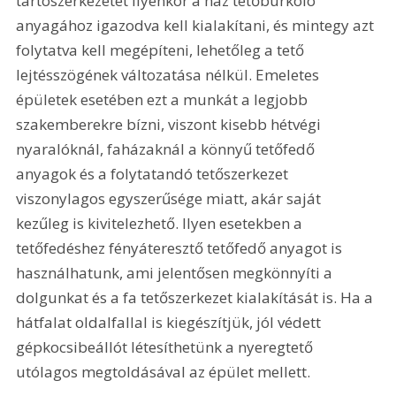
tartószerkezetét ilyenkor a ház tetőburkoló 
anyagához igazodva kell kialakítani, és mintegy azt 
folytatva kell megépíteni, lehetőleg a tető 
lejtésszögének változatása nélkül. Emeletes 
épületek esetében ezt a munkát a legjobb 
szakemberekre bízni, viszont kisebb hétvégi 
nyaralóknál, faházaknál a könnyű tetőfedő 
anyagok és a folytatandó tetőszerkezet 
viszonylagos egyszerűsége miatt, akár saját 
kezűleg is kivitelezhető. Ilyen esetekben a 
tetőfedéshez fényáteresztő tetőfedő anyagot is 
használhatunk, ami jelentősen megkönnyíti a 
dolgunkat és a fa tetőszerkezet kialakítását is. Ha a 
hátfalat oldalfallal is kiegészítjük, jól védett 
gépkocsibeállót létesíthetünk a nyeregtető 
utólagos megtoldásával az épület mellett.