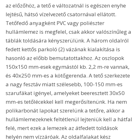
az előzőhöz, a tető e változatnál is egészen enyhe 
lejtésű, hátsó vízelvezető csatornával ellátott. 
Tetőfedő anyagként PVC vagy poliészter 
hullámlemez is megfelel, csak akkor valószínűleg a 
táblák toldására kényszerülünk. A három oldalról 
fedett kettős parkoló (2) vázának kialakítása is 
hasonló az előbb bemutatottakhoz. Az oszlopok 
150x150 mm-esek egymástól kb. 2,2 m-re vannak, 
és 40x250 mm-es a kötőgerenda. A tető szerkezete 
a nagy fesztáv miatt szélesebb, 100-150 mm-es 
szarufákat igényel, amelyeket beeresztett 30x50 
mm-es tetőlécekkel kell megerősítenünk. Ha nem 
polikarbonát lapokat szerelünk a tetőre, akkor a 
hullámlemezeknek feltétlenül lejteniük kell a hátfal 
felé, mert ezek a lemezek az átfedett toldások 
helyén nem vízzáróak. Az oldalfalakat kész 