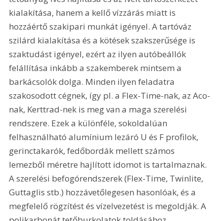
kialakítása, hanem a kellő vízzárás miatt is 
hozzáértő szakipari munkát igényel. A tartóváz 
szilárd kialakítása és a kötések szakszerűsége is 
szaktudást igényel, ezért az ilyen autóbeállók 
felállítása inkább a szakemberek mintsem a 
barkácsolók dolga. Minden ilyen feladatra 
szakosodott cégnek, így pl. a Flex-Time-nak, az Aco-
nak, Kerttrad-nek is meg van a maga szerelési 
rendszere. Ezek a különféle, sokoldalúan 
felhasználható alumínium lezáró U és F profilok, 
gerinctakarók, fedőbordák mellett számos 
lemezből méretre hajlított idomot is tartalmaznak. 
A szerelési befogórendszerek (Flex-Time, Twinlite, 
Guttaglis stb.) hozzávetőlegesen hasonlóak, és a 
megfelelő rögzítést és vízelvezetést is megoldják. A 
polikarbonát tetőburkolatok toldásához 