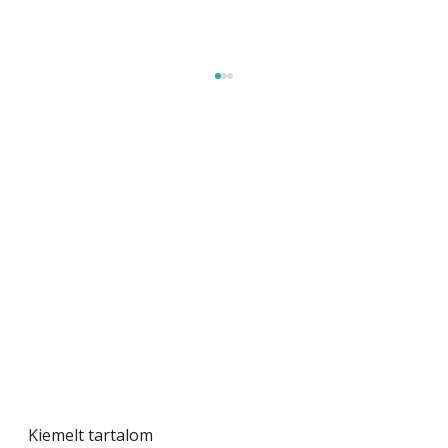
Beton járdalap készítése és lerakása – gyári
és saját készítésű megoldások
Kiemelt tartalom