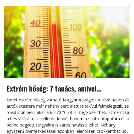
Extrém hőség: 7 tanács, amivel
megóvhatjuk autónkat a nyári károktól
Ismét extrém hőség várható Magyarországon. A tűző napon álló
autók utastere már néhány perc alatt rendkívül felmelegszik, és
rövid időn belül akár a 60-70 °C-ot is megközelítheti. Ez nemcsak
n
a beszállást teszi kellemetlenné, hanem az autó állapotára és a
benne hagyott tárgyakra is káros hatással lehet. Néhány
egyszerű óvintézkedéssel azonban jelentősen csökkenthetjük a