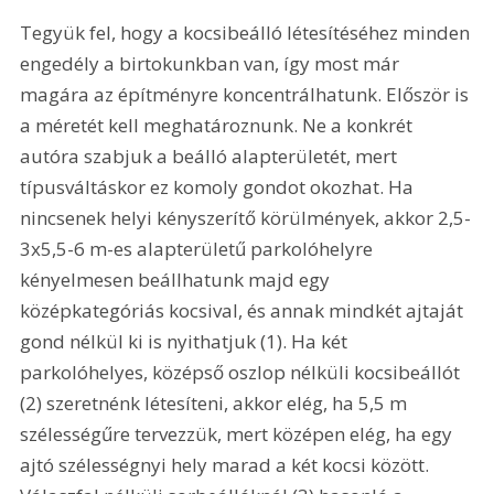
Tegyük fel, hogy a kocsibeálló létesítéséhez minden 
engedély a birtokunkban van, így most már 
magára az építményre koncentrálhatunk. Először is 
a méretét kell meghatároznunk. Ne a konkrét 
autóra szabjuk a beálló alapterületét, mert 
típusváltáskor ez komoly gondot okozhat. Ha 
nincsenek helyi kényszerítő körülmények, akkor 2,5-
3x5,5-6 m-es alapterületű parkolóhelyre 
kényelmesen beállhatunk majd egy 
középkategóriás kocsival, és annak mindkét ajtaját 
gond nélkül ki is nyithatjuk (1). Ha két 
parkolóhelyes, középső oszlop nélküli kocsibeállót 
(2) szeretnénk létesíteni, akkor elég, ha 5,5 m 
szélességűre tervezzük, mert középen elég, ha egy 
ajtó szélességnyi hely marad a két kocsi között. 