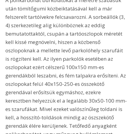
A polikarbonát burkolatokat a méretre szabásuk 
után tömítőgumi közbeiktatásával kell a már 
felszerelt tartóívekre felcsavarozni. A sorbeállók (3, 
4) szerkezetileg alig különböznek az eddig 
bemutatottaktól, csupán a tartóoszlopok méretét 
kell kissé megnövelni, hiszen a közbenső 
oszlopoknak a mellette levő parkolóhely szarufáit 
is rögzíteni kell. Az ilyen parkolók esetében az 
oszlopokat ezért célszerű 100x150 mm-es 
gerendákból leszabni, és fém talpakra erősíteni. Az 
oszlopokat felül 40x150-250-es összekötő 
gerendával erősítsük egymáshoz, ezekre 
keresztben helyezzük el a legalább 30x50-100 mm-
es szarufákat. Mivel ezeket valószínűleg toldani is 
kell, a hosszító-toldások mindig az öszszekötő 
gerendák élére kerüljenek. Tetőfedő anyagként 