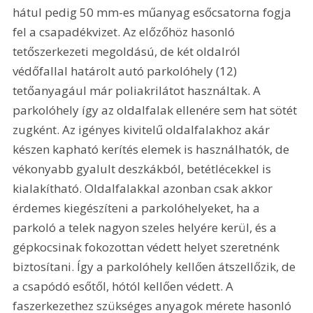
hátul pedig 50 mm-es műanyag esőcsatorna fogja 
fel a csapadékvizet. Az előzőhöz hasonló 
tetőszerkezeti megoldású, de két oldalról 
védőfallal határolt autó parkolóhely (12) 
tetőanyagául már poliakrilátot használtak. A 
parkolóhely így az oldalfalak ellenére sem hat sötét 
zugként. Az igényes kivitelű oldalfalakhoz akár 
készen kapható kerítés elemek is használhatók, de 
vékonyabb gyalult deszkákból, betétlécekkel is 
kialakítható. Oldalfalakkal azonban csak akkor 
érdemes kiegészíteni a parkolóhelyeket, ha a 
parkoló a telek nagyon szeles helyére kerül, és a 
gépkocsinak fokozottan védett helyet szeretnénk 
biztosítani. Így a parkolóhely kellően átszellőzik, de 
a csapódó esőtől, hótól kellően védett. A 
faszerkezethez szükséges anyagok mérete hasonló 