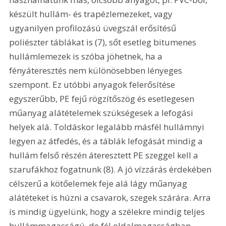
készült hullám- és trapézlemezeket, vagy 
ugyanilyen profilozású üvegszál erősítésű 
poliészter táblákat is (7), sőt esetleg bitumenes 
hullámlemezek is szóba jöhetnek, ha a 
fényáteresztés nem különösebben lényeges 
szempont. Ez utóbbi anyagok felerősítése 
egyszerűbb, PE fejű rögzítőszög és esetlegesen 
műanyag alátételemek szükségesek a lefogási 
helyek alá. Toldáskor legalább másfél hullámnyi 
legyen az átfedés, és a táblák lefogását mindig a 
hullám felső részén áteresztett PE szeggel kell a 
szarufákhoz fogatnunk (8). A jó vízzárás érdekében 
célszerű a kötőelemek feje alá lágy műanyag 
alátéteket is húzni a csavarok, szegek szárára. Arra 
is mindig ügyelünk, hogy a szélekre mindig teljes 
hullámmagasságú, de fél oldalmagasságban 