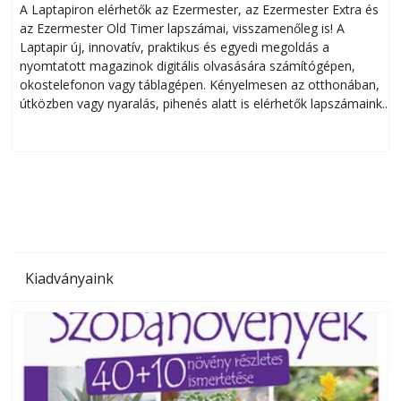
A Laptapiron elérhetők az Ezermester, az Ezermester Extra és
az Ezermester Old Timer lapszámai, visszamenőleg is! A
Laptapir új, innovatív, praktikus és egyedi megoldás a
L
nyomtatott magazinok digitális olvasására számítógépen,
okostelefonon vagy táblagépen. Kényelmesen az otthonában,
útközben vagy nyaralás, pihenés alatt is elérhetők lapszámaink.
ú
Bárhol, bármikor, akár külföldön élve vagy dolgozva is
B
olvashatók az Ezermester lapszámai. A Laptapir kényelmes
megoldás, mert: – t
Kiadványaink