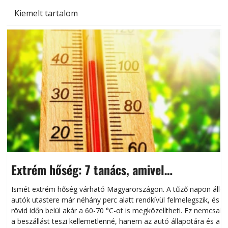
Kiemelt tartalom
Extrém hőség: 7 tanács, amivel
megóvhatjuk autónkat a nyári károktól
Ismét extrém hőség várható Magyarországon. A tűző napon álló
autók utastere már néhány perc alatt rendkívül felmelegszik, és
rövid időn belül akár a 60-70 °C-ot is megközelítheti. Ez nemcsak
n
a beszállást teszi kellemetlenné, hanem az autó állapotára és a