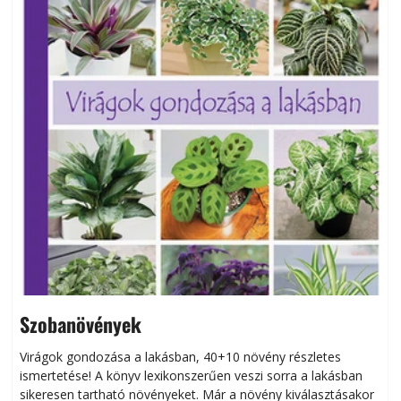
Szobanövények
Virágok gondozása a lakásban, 40+10 növény részletes
ismertetése! A könyv lexikonszerűen veszi sorra a lakásban
s
sikeresen tart­ha­tó növényeket. Már a növény kiválasztásakor
h