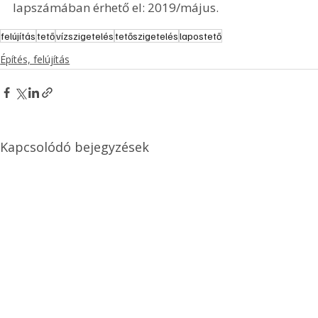
lapszámában érhető el: 2019/május.
felújítás
tető
vízszigetelés
tetőszigetelés
lapostető
Építés, felújítás
Kapcsolódó bejegyzések