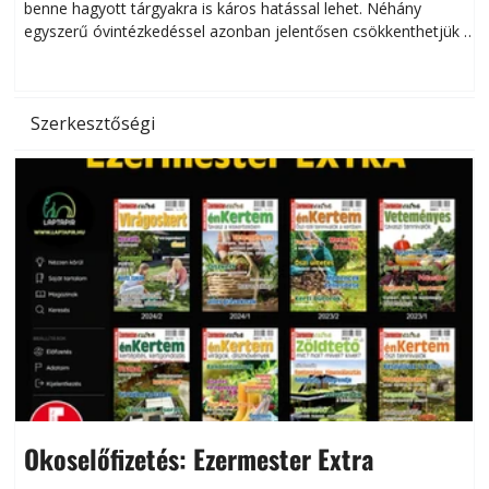
benne hagyott tárgyakra is káros hatással lehet. Néhány
egyszerű óvintézkedéssel azonban jelentősen csökkenthetjük a
hőség káros hatásait.
l
Szerkesztőségi
Okoselőfizetés: Ezermester Extra