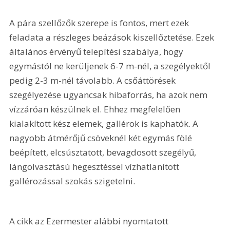
A pára szellőzők szerepe is fontos, mert ezek 
feladata a részleges beázások kiszellőztetése. Ezek 
általános érvényű telepítési szabálya, hogy 
egymástól ne kerüljenek 6-7 m-nél, a szegélyektől 
pedig 2-3 m-nél távolabb. A csőáttörések 
szegélyezése ugyancsak hibaforrás, ha azok nem 
vízzáróan készülnek el. Ehhez megfelelően 
kialakított kész elemek, gallérok is kaphatók. A 
nagyobb átmérőjű csöveknél két egymás fölé 
beépített, elcsúsztatott, bevagdosott szegélyű, 
lángolvasztású hegesztéssel vízhatlanított 
gallérozással szokás szigetelni.
A cikk az Ezermester alábbi nyomtatott 