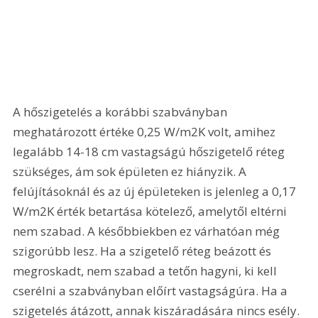
A hőszigetelés a korábbi szabványban 
meghatározott értéke 0,25 W/m2K volt, amihez 
legalább 14-18 cm vastagságú hőszigetelő réteg 
szükséges, ám sok épületen ez hiányzik. A 
felújításoknál és az új épületeken is jelenleg a 0,17 
W/m2K érték betartása kötelező, amelytől eltérni 
nem szabad. A későbbiekben ez várhatóan még 
szigorúbb lesz. Ha a szigetelő réteg beázott és 
megroskadt, nem szabad a tetőn hagyni, ki kell 
cserélni a szabványban előírt vastagságúra. Ha a 
szigetelés átázott, annak kiszáradására nincs esély. 