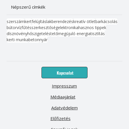
Népszerű címkék
szerszám
kert
felújítás
lakberendezés
kreatív ötlet
barkácsolás
bútor
víz
fűtés
szerkesztőség
elektronika
hasznos tippek
dísznövény
hőszigetelés
tető
megújuló energia
tisztítás
kerti munka
beton
nyár
Kapcsolat
Impresszum
Médiaajánlat
Adatvédelem
Előfizetés