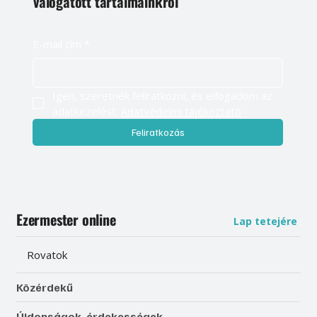
válogatott tartalmainkról
E-mail cím
*
Igen, szeretnék feliratkozni, és elfogadom az 
adatkezelést. 
Adatvédelmi tájékoztató
Feliratkozás
Ezermester online
Lap tetejére
Rovatok
Közérdekű
Újdonságok, érdekességek