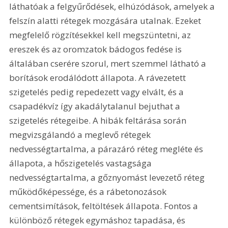
láthatóak a felgyűrődések, elhúzódások, amelyek a 
felszín alatti rétegek mozgására utalnak. Ezeket 
megfelelő rögzítésekkel kell megszüntetni, az 
ereszek és az oromzatok bádogos fedése is 
általában cserére szorul, mert szemmel látható a 
borítások erodálódott állapota. A rávezetett 
szigetelés pedig repedezett vagy elvált, és a 
csapadékvíz így akadálytalanul bejuthat a 
szigetelés rétegeibe. A hibák feltárása során 
megvizsgálandó a meglevő rétegek 
nedvességtartalma, a párazáró réteg megléte és 
állapota, a hőszigetelés vastagsága 
nedvességtartalma, a gőznyomást levezető réteg 
működőképessége, és a rábetonozá­sok 
cementsimítások, feltöltések állapota. Fontos a 
különböző rétegek egymáshoz tapadása, és 