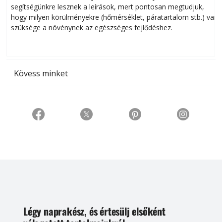
segítségünkre lesznek a leírások, mert pontosan megtudjuk,
k
hogy milyen körülményekre (hőmérséklet, páratartalom stb.) van
szüksége a növénynek az egészséges fejlődéshez.
t
Kövess minket
Légy naprakész, és értesülj elsőként