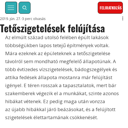
FELIRATKOZÁS
2019. jún. 27.
3 perc olvasás
Tetőszigetelések felújítása
Az elmúlt század utolsó felében épült lakások 
többségükben lapos tetejű építmények voltak. 
Mára ezeknek az épületeknek a tetőszigetelése 
távolról sem mondható megfelelő állapotúnak. A 
több évtizedes vízszigetelések, bádogszegélyek és 
attika fedések állapota mostanra már felújítást 
igényel. E téren rosszak a tapasztalatok, mert bár 
szakemberek végezik el a munkákat, szinte azonos 
hibákat vétenek. Ez pedig maga után vonzza 
az újabb hibákkal járó beázásokat, és a felújított 
szigetelések élettartamának csökkenését.