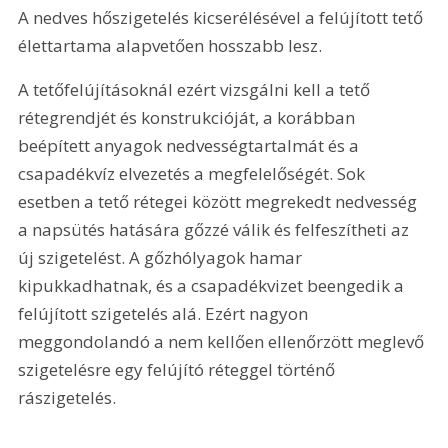
A nedves hőszigetelés kicserélésével a felújított tető 
élettartama alapvetően hosszabb lesz.
A tetőfelújításoknál ezért vizsgálni kell a tető 
rétegrendjét és konstrukcióját, a korábban 
beépített anyagok nedvességtartalmát és a 
csapadékvíz elvezetés a megfelelőségét. Sok 
esetben a tető rétegei között megrekedt nedvesség 
a napsütés hatására gőzzé válik és felfeszítheti az 
új szigetelést. A gőzhólyagok hamar 
kipukkadhatnak, és a csapadékvizet beengedik a 
felújított szigetelés alá. Ezért nagyon 
meggondolandó a nem kellően ellenőrzött meglevő 
szigetelésre egy felújító réteggel történő 
rászigetelés.