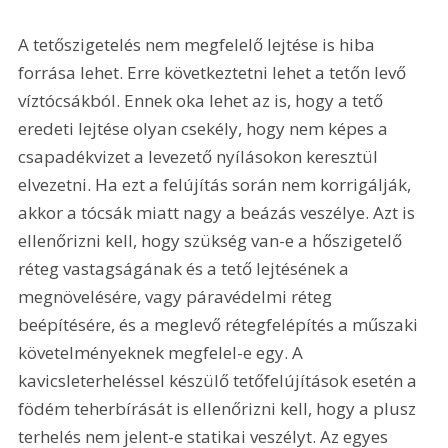
A tetőszigetelés nem megfelelő lejtése is hiba 
forrása lehet. Erre következtetni lehet a tetőn levő 
víztócsákból. Ennek oka lehet az is, hogy a tető 
eredeti lejtése olyan csekély, hogy nem képes a 
csapadékvizet a levezető nyílásokon keresztül 
elvezetni. Ha ezt a felújítás során nem korrigálják, 
akkor a tócsák miatt nagy a beázás veszélye. Azt is 
ellenőrizni kell, hogy szükség van-e a hőszigetelő 
réteg vastagságának és a tető lejtésének a 
megnövelésére, vagy páravédelmi réteg 
beépítésére, és a meglevő rétegfelépítés a műszaki 
követelményeknek megfelel-e egy. A 
kavicsleterheléssel készülő tetőfelújítások esetén a 
födém teherbírását is ellenőrizni kell, hogy a plusz 
terhelés nem jelent-e statikai veszélyt. Az egyes 