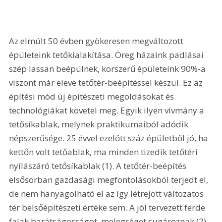
Az elmúlt 50 évben gyökeresen megváltozott 
épületeink tetőkialakítása. Öreg házaink padlásai 
szép lassan beépülnek, korszerű épületeink 90%-a 
viszont már eleve tetőtér-beépítéssel készül. Ez az 
építési mód új építészeti megoldásokat és 
technológiákat követel meg. Egyik ilyen vívmány a 
tetősíkablak, melynek praktikumaiból adódik 
népszerűsége. 25 évvel ezelőtt száz épületből jó, ha 
kettőn volt tetőablak, ma minden tizedik tetőtéri 
nyílászáró tetősíkablak (1). A tetőtér-beépítés 
elsősorban gazdasági megfontolásokból terjedt el, 
de nem hanyagolható el az így létrejött változatos 
tér belsőépítészeti értéke sem. A jól tervezett ferde 
falak barátságosságot, melegséget sugároznak (2). 