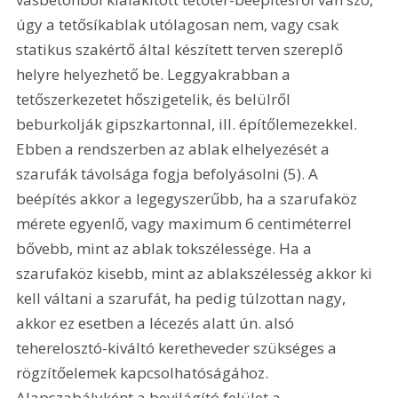
úgy a tetősíkablak utólagosan nem, vagy csak 
statikus szakértő által készített terven szereplő 
helyre helyezhető be. Leggyakrabban a 
tetőszerkezetet hőszigetelik, és belülről 
beburkolják gipszkartonnal, ill. építőlemezekkel. 
Ebben a rendszerben az ablak elhelyezését a 
szarufák távolsága fogja befolyásolni (5). A 
beépítés akkor a legegyszerűbb, ha a szarufaköz 
mérete egyenlő, vagy maximum 6 centiméterrel 
bővebb, mint az ablak tokszélessége. Ha a 
szarufaköz kisebb, mint az ablakszélesség akkor ki 
kell váltani a szarufát, ha pedig túlzottan nagy, 
akkor ez esetben a lécezés alatt ún. alsó 
teherelosztó-kiváltó keretheveder szükséges a 
rögzítőelemek kapcsolhatóságához. 
Alapszabályként a bevilágító felület a 