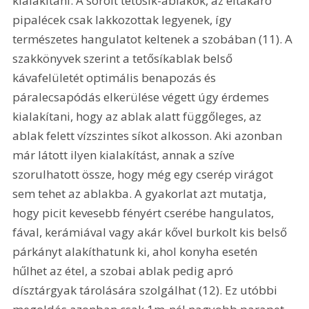
kialakítani. A sorolt tetősík-ablakok, az éltakaró 
pipalécek csak lakkozottak legyenek, így 
természetes hangulatot keltenek a szobában (11). A 
szakkönyvek szerint a tetősíkablak belső 
kávafelületét optimális benapozás és 
páralecsapódás elkerülése végett úgy érdemes 
kialakítani, hogy az ablak alatt függőleges, az 
ablak felett vízszintes síkot alkosson. Aki azonban 
már látott ilyen kialakítást, annak a szíve 
szorulhatott össze, hogy még egy cserép virágot 
sem tehet az ablakba. A gyakorlat azt mutatja, 
hogy picit kevesebb fényért cserébe hangulatos, 
fával, kerámiával vagy akár kővel burkolt kis belső 
párkányt alakíthatunk ki, ahol konyha esetén 
hűlhet az étel, a szobai ablak pedig apró 
dísztárgyak tárolására szolgálhat (12). Ez utóbbi 