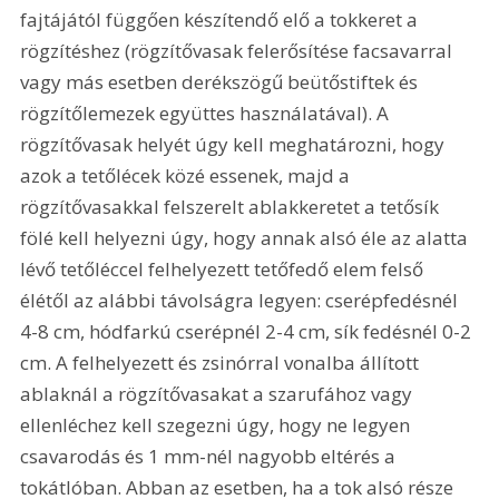
fajtájától függően készítendő elő a tokkeret a 
rögzítéshez (rögzítővasak felerősítése facsavarral 
vagy más esetben derékszögű beütőstiftek és 
rögzítőlemezek együttes használatával). A 
rögzítővasak helyét úgy kell meghatározni, hogy 
azok a tetőlécek közé essenek, majd a 
rögzítővasakkal felszerelt ablakkeretet a tetősík 
fölé kell helyezni úgy, hogy annak alsó éle az alatta 
lévő tetőléccel felhelyezett tetőfedő elem felső 
élétől az alábbi távolságra legyen: cserépfedésnél 
4-8 cm, hódfarkú cserépnél 2-4 cm, sík fedésnél 0-2 
cm. A felhelyezett és zsinórral vonalba állított 
ablaknál a rögzítővasakat a szarufához vagy 
ellenléchez kell szegezni úgy, hogy ne legyen 
csavarodás és 1 mm-nél nagyobb eltérés a 
tokátlóban. Abban az esetben, ha a tok alsó része 