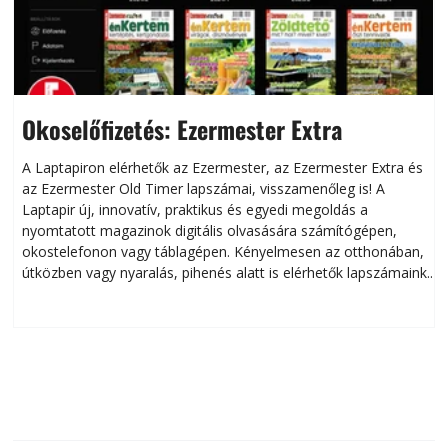
Okoselőfizetés: Ezermester Extra
A Laptapiron elérhetők az Ezermester, az Ezermester Extra és
az Ezermester Old Timer lapszámai, visszamenőleg is! A
Laptapir új, innovatív, praktikus és egyedi megoldás a
L
nyomtatott magazinok digitális olvasására számítógépen,
okostelefonon vagy táblagépen. Kényelmesen az otthonában,
útközben vagy nyaralás, pihenés alatt is elérhetők lapszámaink.
ú
Bárhol, bármikor, akár külföldön élve vagy dolgozva is
B
olvashatók az Ezermester lapszámai. A Laptapir kényelmes
megoldás, mert: – t