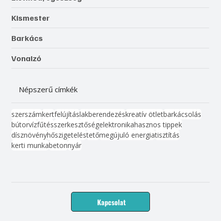
Kismester
Barkács
Vonalzó
Népszerű címkék
szerszám
kert
felújítás
lakberendezés
kreatív ötlet
barkácsolás
bútor
víz
fűtés
szerkesztőség
elektronika
hasznos tippek
dísznövény
hőszigetelés
tető
megújuló energia
tisztítás
kerti munka
beton
nyár
Kapcsolat