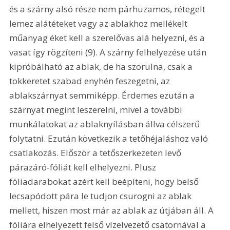
és a szárny alsó része nem párhuzamos, rétegelt 
lemez alátéteket vagy az ablakhoz mellékelt 
műanyag éket kell a szerelővas alá helyezni, és a 
vasat így rögzíteni (9). A szárny felhelyezése után 
kipróbálható az ablak, de ha szorulna, csak a 
tokkeretet szabad enyhén feszegetni, az 
ablakszárnyat semmiképp. Érdemes ezután a 
szárnyat megint leszerelni, mivel a további 
munkálatokat az ablaknyílásban állva célszerű 
folytatni. Ezután következik a tetőhéjaláshoz való 
csatlakozás. Először a tetőszerkezeten levő 
párazáró-fóliát kell elhelyezni. Plusz 
fóliadarabokat azért kell beépíteni, hogy belső 
lecsapódott pára le tudjon csurogni az ablak 
mellett, hiszen most már az ablak az útjában áll. A 
fóliára elhelyezett felső vízelvezető csatornával a 