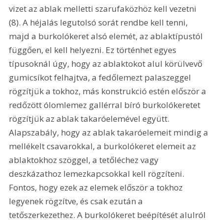
vizet az ablak melletti szarufaközhöz kell vezetni 
(8). A héjalás legutolsó sorát rendbe kell tenni, 
majd a burkolókeret alsó elemét, az ablaktípustól 
függően, el kell helyezni. Ez történhet egyes 
típusoknál úgy, hogy az ablaktokot alul körülvevő 
gumicsíkot felhajtva, a fedőlemezt palaszeggel 
rögzítjük a tokhoz, más konstrukció estén először a 
redőzött ólomlemez gallérral bíró burkolókeretet 
rögzítjük az ablak takaróelemével együtt. 
Alapszabály, hogy az ablak takaróelemeit mindig a 
mellékelt csavarokkal, a burkolókeret elemeit az 
ablaktokhoz szöggel, a tetőléchez vagy 
deszkázathoz lemezkapcsokkal kell rögzíteni. 
Fontos, hogy ezek az elemek először a tokhoz 
legyenek rögzítve, és csak ezután a 
tetőszerkezethez. A burkolókeret beépítését alulról 