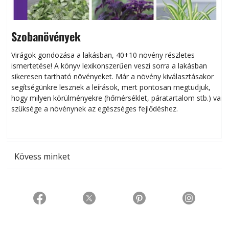
Szobanövények
Virágok gondozása a lakásban, 40+10 növény részletes
ismertetése! A könyv lexikonszerűen veszi sorra a lakásban
s
sikeresen tart­ha­tó növényeket. Már a növény kiválasztásakor
h
segítségünkre lesznek a leírások, mert pontosan megtudjuk,
k
hogy milyen körülményekre (hőmérséklet, páratartalom stb.) van
szüksége a növénynek az egészséges fejlődéshez.
t
Kövess minket