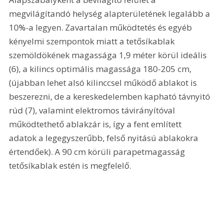
megvilágítandó helység alapterületének legalább a 
10%-a legyen. Zavartalan működtetés és egyéb 
kényelmi szempontok miatt a tetősíkablak 
szemöldökének magassága 1,9 méter körül ideális 
(6), a kilincs optimális magassága 180-205 cm, 
(újabban lehet alsó kilinccsel működő ablakot is 
beszerezni, de a kereskedelemben kapható távnyitó 
rúd (7), valamint elektromos távirányítóval 
működtethető ablakzár is, így a fent említett 
adatok a legegyszerűbb, felső nyitású ablakokra 
értendőek). A 90 cm körüli parapetmagasság 
tetősíkablak estén is megfelelő.