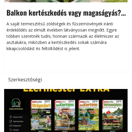
Balkon kertészkedés vagy magaságyás?
Helytakarékos kertészkedés
A saját termesztésű zöldségek és fűszernövények iránti
érdeklődés az elmúlt években látványosan megnőtt. Egyre
többen szeretnék tudni, honnan származik az élelmiszer az
l
asztalukra, miközben a kertészkedés sokak számára
kikapcsolódást és feltöltődést is jelent.
é
d
Szerkesztőségi