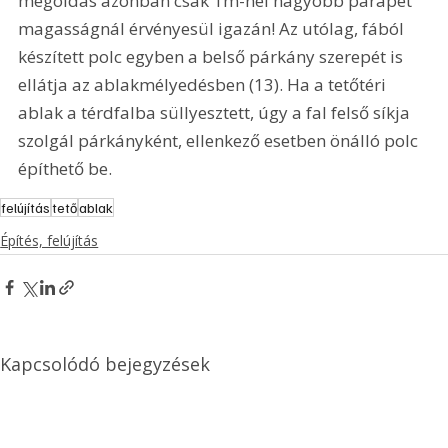
megoldás azonban csak 1m-nél nagyobb parapet 
magasságnál érvényesül igazán! Az utólag, fából 
készített polc egyben a belső párkány szerepét is 
ellátja az ablakmélyedésben (13). Ha a tetőtéri 
ablak a térdfalba süllyesztett, úgy a fal felső síkja 
szolgál párkányként, ellenkező esetben önálló polc 
építhető be. 
felújítás
tető
ablak
Építés, felújítás
Kapcsolódó bejegyzések