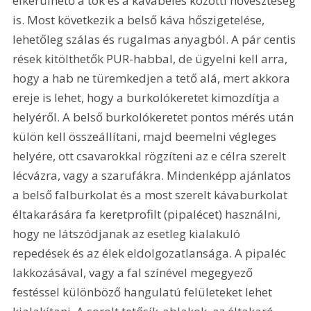
elkerülhető a tok és a kávabélés közötti hőveszteség 
is. Most következik a belső káva hőszigetelése, 
lehetőleg szálas és rugalmas anyagból. A pár centis 
rések kitölthetők PUR-habbal, de ügyelni kell arra, 
hogy a hab ne türemkedjen a tető alá, mert akkora 
ereje is lehet, hogy a burkolókeretet kimozdítja a 
helyéről. A belső burkolókeretet pontos mérés után 
külön kell összeállítani, majd beemelni végleges 
helyére, ott csavarokkal rögzíteni az e célra szerelt 
lécvázra, vagy a szarufákra. Mindenképp ajánlatos 
a belső falburkolat és a most szerelt kávaburkolat 
éltakarására fa keretprofilt (pipalécet) használni, 
hogy ne látszódjanak az esetleg kialakuló 
repedések és az élek eldolgozatlansága. A pipaléc 
lakkozásával, vagy a fal színével megegyező 
festéssel különböző hangulatú felületeket lehet 