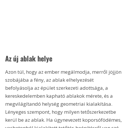
Az új ablak helye
Azon túl, hogy az ember megálmodja, merről jöjjön 
szobájába a fény, az ablak elhelyezését 
befolyásolja az épület szerkezeti adottsága, a 
kereskedelemben kapható ablakok mérete, és a 
megvilágítandó helység geometriai kialakítása. 
Lényeges szempont, hogy milyen tetőszerkezetbe 
kerül be az ablak. Ha úgynevezett koporsófödémes, 
vasbetonból kialakított tetőtér-beépítésről van szó, 