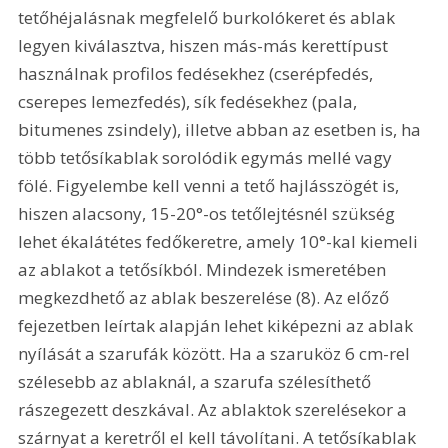
tetőhéjalásnak megfelelő burkolókeret és ablak 
legyen kiválasztva, hiszen más-más kerettípust 
használnak profilos fedésekhez (cserépfedés, 
cserepes lemezfedés), sík fedésekhez (pala, 
bitumenes zsindely), illetve abban az esetben is, ha 
több tetősíkablak sorolódik egymás mellé vagy 
fölé. Figyelembe kell venni a tető hajlásszögét is, 
hiszen alacsony, 15-20°-os tetőlejtésnél szükség 
lehet ékalátétes fedőkeretre, amely 10°-kal kiemeli 
az ablakot a tetősíkból. Mindezek ismeretében 
megkezdhető az ablak beszerelése (8). Az előző 
fejezetben leírtak alapján lehet kiképezni az ablak 
nyílását a szarufák között. Ha a szaruköz 6 cm-rel 
szélesebb az ablaknál, a szarufa szélesíthető 
rászegezett deszkával. Az ablaktok szerelésekor a 
szárnyat a keretről el kell távolítani. A tetősíkablak 