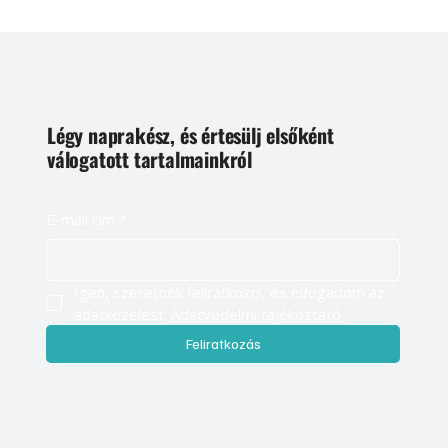
Légy naprakész, és értesülj elsőként
válogatott tartalmainkról
E-mail cím
*
Igen, szeretnék feliratkozni, és elfogadom az 
adatkezelést. 
Adatvédelmi tájékoztató
Feliratkozás