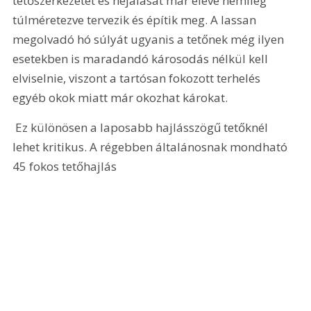
tetőszerkezetét és héjalását már eleve némileg 
túlméretezve tervezik és építik meg. A lassan 
megolvadó hó súlyát ugyanis a tetőnek még ilyen 
esetekben is maradandó károsodás nélkül kell 
elviselnie, viszont a tartósan fokozott terhelés 
egyéb okok miatt már okozhat károkat.
 Ez különösen a laposabb hajlásszögű tetőknél 
lehet kritikus. A régebben általánosnak mondható 
45 fokos tetőhajlás 