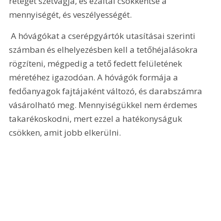
réteget szétvágja, és ezáltal csökkentse a 
mennyiségét, és veszélyességét.
 A hóvágókat a cserépgyártók utasításai szerinti 
számban és elhelyezésben kell a tetőhéjalásokra 
rögzíteni, mégpedig a tető fedett felületének 
méretéhez igazodóan. A hóvágók formája a 
fedőanyagok fajtájaként változó, és darabszámra 
vásárolható meg. Mennyiségükkel nem érdemes 
takarékoskodni, mert ezzel a hatékonyságuk 
csökken, amit jobb elkerülni.