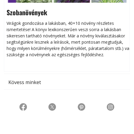
Szobanövények
Virágok gondozása a lakásban, 40+10 növény részletes
ismertetése! A könyv lexikonszerűen veszi sorra a lakásban
s
sikeresen tart­ha­tó növényeket. Már a növény kiválasztásakor
h
segítségünkre lesznek a leírások, mert pontosan megtudjuk,
k
hogy milyen körülményekre (hőmérséklet, páratartalom stb.) van
szüksége a növénynek az egészséges fejlődéshez.
t
Kövess minket