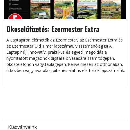
Okoselőfizetés: Ezermester Extra
A Laptapiron elérhetők az Ezermester, az Ezermester Extra és
az Ezermester Old Timer lapszámai, visszamenőleg is! A
Laptapir új, innovatív, praktikus és egyedi megoldás a
L
nyomtatott magazinok digitális olvasására számítógépen,
okostelefonon vagy táblagépen. Kényelmesen az otthonában,
útközben vagy nyaralás, pihenés alatt is elérhetők lapszámaink.
ú
Bárhol, bármikor, akár külföldön élve vagy dolgozva is
B
olvashatók az Ezermester lapszámai. A Laptapir kényelmes
megoldás, mert: – t
Kiadványaink