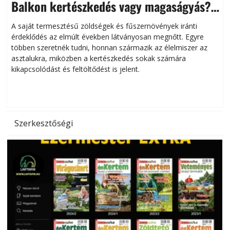
Balkon kertészkedés vagy magaságyás?
Helytakarékos kertészkedés
A saját termesztésű zöldségek és fűszernövények iránti
érdeklődés az elmúlt években látványosan megnőtt. Egyre
többen szeretnék tudni, honnan származik az élelmiszer az
l
asztalukra, miközben a kertészkedés sokak számára
kikapcsolódást és feltöltődést is jelent.
é
d
Szerkesztőségi