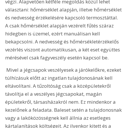
végzi. Alapvetően kétféle megoldás közül lehet 
választani: hőmérséklet alapján, illetve hőmérséklet 
és nedvesség érzékelésére kapcsoló termosztáttal. 
A csak hőmérséklet alapján vezérelt fűtés száraz 
hidegben is üzemel, ezért manuálisan kell 
bekapcsolni. A nedvesség és hőmérsékletérzékelős 
vezérlés viszont automatikusan, a két eset együttes 
mérésével csak fagyveszély esetén kapcsol be.
 Mivel a jégcsapok veszélyesek a járókelőkre, ezeket 
túlhízásuk előtt az ingatlan tulajdonosának kell 
eltávolítani. A tűzoltóság csak a középületekről 
távolítja el a veszélyes jégcsapokat, magán 
épületekről, társasházakról nem. Ez mindenkor a 
kezelőnek a feladata. Baleset setén a tulajdonosnak 
vagy a lakóközösségnek kell állnia az esetleges 
kártalanítások költségeit. Az ilyenkor kitett és a 