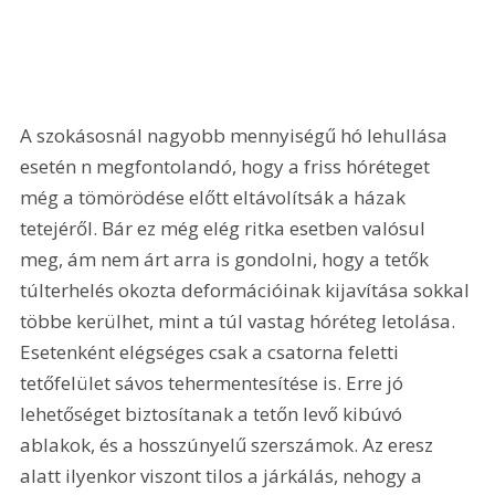
A szokásosnál nagyobb mennyiségű hó lehullása 
esetén n megfontolandó, hogy a friss hóréteget 
még a tömörödése előtt eltávolítsák a házak 
tetejéről. Bár ez még elég ritka esetben valósul 
meg, ám nem árt arra is gondolni, hogy a tetők 
túlterhelés okozta deformációinak kijavítása sokkal 
többe kerülhet, mint a túl vastag hóréteg letolása. 
Esetenként elégséges csak a csatorna feletti 
tetőfelület sávos tehermentesítése is. Erre jó 
lehetőséget biztosítanak a tetőn levő kibúvó 
ablakok, és a hosszúnyelű szerszámok. Az eresz 
alatt ilyenkor viszont tilos a járkálás, nehogy a 