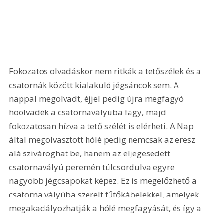
Fokozatos olvadáskor nem ritkák a tetőszélek és a 
csatornák között kialakuló jégsáncok sem. A 
nappal megolvadt, éjjel pedig újra megfagyó 
hóolvadék a csatornavályúba fagy, majd 
fokozatosan hízva a tető szélét is elérheti. A Nap 
által megolvasztott hólé pedig nemcsak az eresz 
alá szivároghat be, hanem az eljegesedett 
csatornavályú peremén túlcsordulva egyre 
nagyobb jégcsapokat képez. Ez is megelőzhető a 
csatorna vályúba szerelt fűtőkábelekkel, amelyek 
megakadályozhatják a hólé megfagyását, és így a 