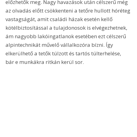
előzhetők meg. Nagy havazások után célszerű még 
az olvadás előtt csökkenteni a tetőre hullott hóréteg 
vastagságát, amit családi házak esetén kellő 
kötélbiztosítással a tulajdonosok is elvégezhetnek, 
ám nagyobb lakóingatlanok esetében ezt célszerű 
alpintechnikát művelő vállalkozóra bízni. Így 
elkerülhető a tetők túlzott és tartós túlterhelése, 
bár e munkákra ritkán kerül sor.