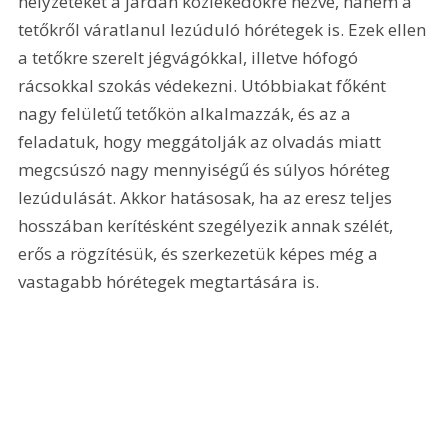
helyzeteket a járdán közlekedőkre nézve, hanem a 
tetőkről váratlanul lezúduló hórétegek is. Ezek ellen 
a tetőkre szerelt jégvágókkal, illetve hófogó 
rácsokkal szokás védekezni. Utóbbiakat főként 
nagy felületű tetőkön alkalmazzák, és az a 
feladatuk, hogy meggátolják az olvadás miatt 
megcsúszó nagy mennyiségű és súlyos hóréteg 
lezúdulását. Akkor hatásosak, ha az eresz teljes 
hosszában kerítésként szegélyezik annak szélét, 
erős a rögzítésük, és szerkezetük képes még a 
vastagabb hórétegek megtartására is.