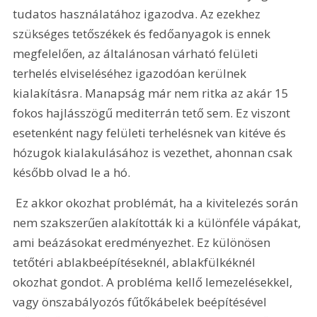
tudatos használatához igazodva. Az ezekhez 
szükséges tetőszékek és fedőanyagok is ennek 
megfelelően, az általánosan várható felületi 
terhelés elviseléséhez igazodóan kerülnek 
kialakításra. Manapság már nem ritka az akár 15 
fokos hajlásszögű mediterrán tető sem. Ez viszont 
esetenként nagy felületi terhelésnek van kitéve és 
hózugok kialakulásához is vezethet, ahonnan csak 
később olvad le a hó.
 Ez akkor okozhat problémát, ha a kivitelezés során 
nem szakszerűen alakították ki a különféle vápákat, 
ami beázásokat eredményezhet. Ez különösen 
tetőtéri ablakbeépítéseknél, ablakfülkéknél 
okozhat gondot. A probléma kellő lemezelésekkel, 
vagy önszabályozós fűtőkábelek beépítésével 