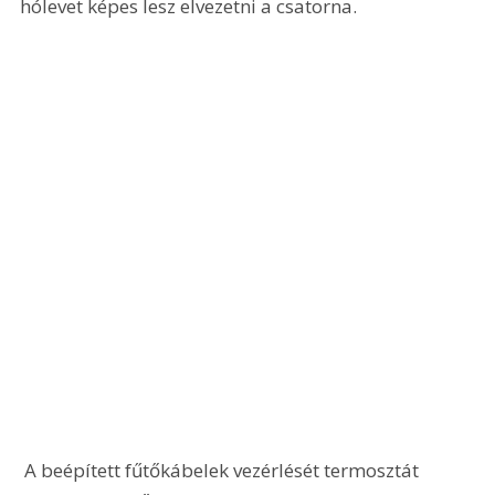
hólevet képes lesz elvezetni a csatorna.
 A beépített fűtőkábelek vezérlését termosztát 