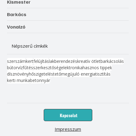
Kismester
Barkács
Vonalzó
Népszerű címkék
szerszám
kert
felújítás
lakberendezés
kreatív ötlet
barkácsolás
bútor
víz
fűtés
szerkesztőség
elektronika
hasznos tippek
dísznövény
hőszigetelés
tető
megújuló energia
tisztítás
kerti munka
beton
nyár
Kapcsolat
Impresszum