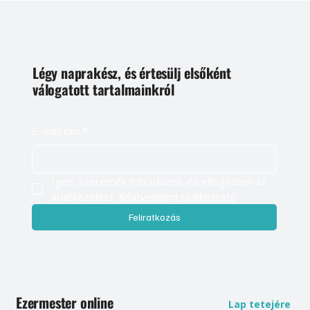
Légy naprakész, és értesülj elsőként
válogatott tartalmainkról
E-mail cím
*
Igen, szeretnék feliratkozni, és elfogadom az 
adatkezelést. 
Adatvédelmi tájékoztató
Feliratkozás
Ezermester online
Lap tetejére