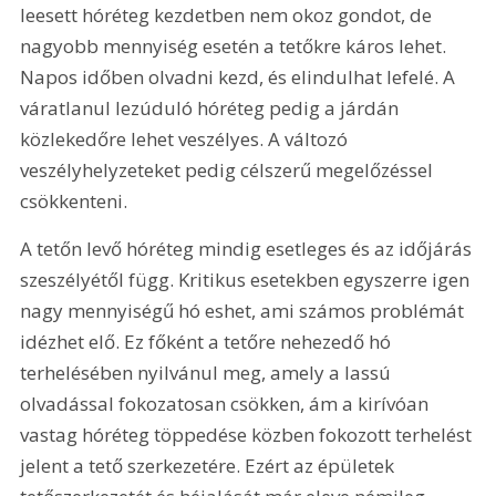
leesett hóréteg kezdetben nem okoz gondot, de 
nagyobb mennyiség esetén a tetőkre káros lehet. 
Napos időben olvadni kezd, és elindulhat lefelé. A 
váratlanul lezúduló hóréteg pedig a járdán 
közlekedőre lehet veszélyes. A változó 
veszélyhelyzeteket pedig célszerű megelőzéssel 
csökkenteni.
A tetőn levő hóréteg mindig esetleges és az időjárás 
szeszélyétől függ. Kritikus esetekben egyszerre igen 
nagy mennyiségű hó eshet, ami számos problémát 
idézhet elő. Ez főként a tetőre nehezedő hó 
terhelésében nyilvánul meg, amely a lassú 
olvadással fokozatosan csökken, ám a kirívóan 
vastag hóréteg töppedése közben fokozott terhelést 
jelent a tető szerkezetére. Ezért az épületek 