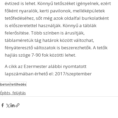
évtized is lehet. Könnyű tetőszéket igényelnek, ezért 
főként nyaralók, kerti pavilonok, melléképületek 
tetőfedéséhez, sőt még azok oldalfal burkolatként 
is előszeretettel használják. Könnyű a táblák 
felerősítése. Több színben is árusítják, 
táblaméretük tág határok között változhat, 
fényáteresztő változatok is beszerezhetők. A tetők 
hajlás szöge 7-90 fok közötti lehet.
A cikk az Ezermester alábbi nyomtatott 
lapszámában érhető el: 2017/szeptember
beton
tetőfedés
Építés, felújítás