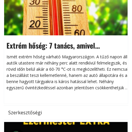
Extrém hőség: 7 tanács, amivel
megóvhatjuk autónkat a nyári károktól
Ismét extrém hőség várható Magyarországon. A tűző napon álló
autók utastere már néhány perc alatt rendkívül felmelegszik, és
rövid időn belül akár a 60-70 °C-ot is megközelítheti. Ez nemcsak
n
a beszállást teszi kellemetlenné, hanem az autó állapotára és a
benne hagyott tárgyakra is káros hatással lehet. Néhány
egyszerű óvintézkedéssel azonban jelentősen csökkenthetjük a
hőség káros hatásait.
l
Szerkesztőségi