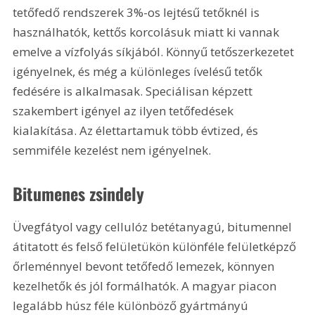
tetőfedő rendszerek 3%-os lejtésű tetőknél is 
használhatók, kettős korcolásuk miatt ki vannak 
emelve a vízfolyás síkjából. Könnyű tetőszerkezetet 
igényelnek, és még a különleges ívelésű tetők 
fedésére is alkalmasak. Speciálisan képzett 
szakembert igényel az ilyen tetőfedések 
kialakítása. Az élettartamuk több évtized, és 
semmiféle kezelést nem igényelnek.
Bitumenes zsindely
Üvegfátyol vagy cellulóz betétanyagú, bitumennel 
átitatott és felső felületükön különféle felületképző 
őrleménnyel bevont tetőfedő lemezek, könnyen 
kezelhetők és jól formálhatók. A magyar piacon 
legalább húsz féle különböző gyártmányú 