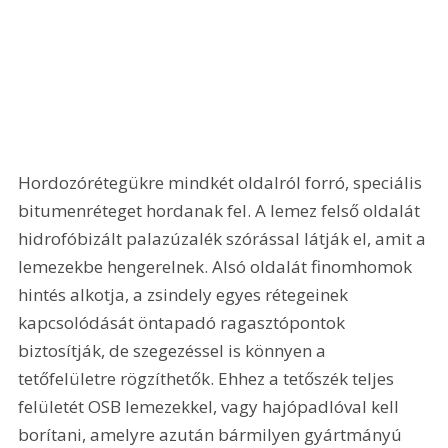
Hordozórétegükre mindkét oldalról forró, speciális 
bitumenréteget hordanak fel. A lemez felső oldalát 
hidrofóbizált palazúzalék szórással látják el, amit a 
lemezekbe hengerelnek. Alsó oldalát finomhomok 
hintés alkotja, a zsindely egyes rétegeinek 
kapcsolódását öntapadó ragasztópontok 
biztosítják, de szegezéssel is könnyen a 
tetőfelületre rögzíthetők. Ehhez a tetőszék teljes 
felületét OSB lemezekkel, vagy hajópadlóval kell 
borítani, amelyre azután bármilyen gyártmányú 