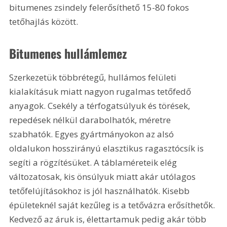
bitumenes zsindely felerősíthető 15-80 fokos 
tetőhajlás között.
Bitumenes hullámlemez
Szerkezetük többrétegű, hullámos felületi 
kialakításuk miatt nagyon rugalmas tetőfedő 
anyagok. Csekély a térfogatsúlyuk és törések, 
repedések nélkül darabolhatók, méretre 
szabhatók. Egyes gyártmányokon az alsó 
oldalukon hosszirányú elasztikus ragasztócsík is 
segíti a rögzítésüket. A táblaméreteik elég 
változatosak, kis önsúlyuk miatt akár utólagos 
tetőfelújításokhoz is jól használhatók. Kisebb 
épületeknél saját kezűleg is a tetővázra erősíthetők. 
Kedvező az áruk is, élettartamuk pedig akár több 