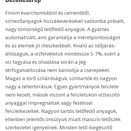
Finom kvarchomokból és cementből, 
színezőanyagok hozzákeverésével sablonba préselt, 
nagy tömörségű tetőfedő anyagok. A gyártás 
automatizált, ami garantálja a méretpontosságot 
és az elemek jó illeszkedését. Kiváló az időjárás-
állóságuk, a vízfelvételük mindössze 5-7%, ezért a 
víz fagyása és olvadása során a jég 
térfogatváltozása nem károsítja a cserepeket. 
Magas a törő szilárdságuk, színtartók és nagyon 
nagy a teherbírásuk. Egyes gyártmányok felülete 
nem kezelt, mások viszont a felületükön víztaszító 
anyaggal impregnáltak vagy festéssel 
felületkezeltek. Nagyon tartós tetőfedő anyagok, 
ellenben jelentős önsúlyuk miatt masszív tetőszék 
szerkezetet igényelnek. Minden tető-kiegészítő 