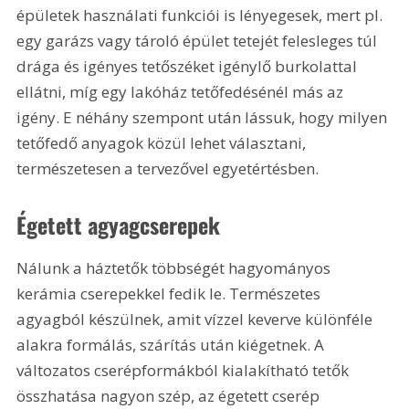
épületek használati funkciói is lényegesek, mert pl. 
egy garázs vagy tároló épület tetejét felesleges túl 
drága és igényes tetőszéket igénylő burkolattal 
ellátni, míg egy lakóház tetőfedésénél más az 
igény. E néhány szempont után lássuk, hogy milyen 
tetőfedő anyagok közül lehet választani, 
természetesen a tervezővel egyetértésben.
Égetett agyagcserepek
Nálunk a háztetők többségét hagyományos 
kerámia cserepekkel fedik le. Természetes 
agyagból készülnek, amit vízzel keverve különféle 
alakra formálás, szárítás után kiégetnek. A 
változatos cserépformákból kialakítható tetők 
összhatása nagyon szép, az égetett cserép 