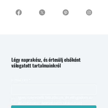
Légy naprakész, és értesülj elsőként
válogatott tartalmainkról
E-mail cím
*
Igen, szeretnék feliratkozni, és elfogadom az 
adatkezelést. 
Adatvédelmi tájékoztató