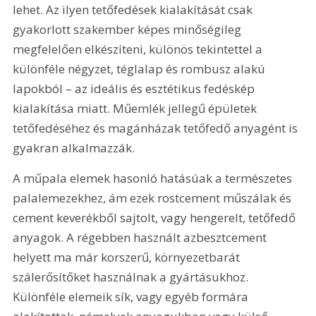
lehet. Az ilyen tetőfedések kialakítását csak 
gyakorlott szakember képes minőségileg 
megfelelően elkészíteni, különös tekintettel a 
különféle négyzet, téglalap és rombusz alakú 
lapokból – az ideális és esztétikus fedéskép 
kialakítása miatt. Műemlék jellegű épületek 
tetőfedéséhez és magánházak tetőfedő anyagént is 
gyakran alkalmazzák.
A műpala elemek hasonló hatásúak a természetes 
palalemezekhez, ám ezek rostcement műszálak és 
cement keverékből sajtolt, vagy hengerelt, tetőfedő 
anyagok. A régebben használt azbesztcement 
helyett ma már korszerű, környezetbarát 
szálerősítőket használnak a gyártásukhoz. 
Különféle elemeik sík, vagy egyéb formára 