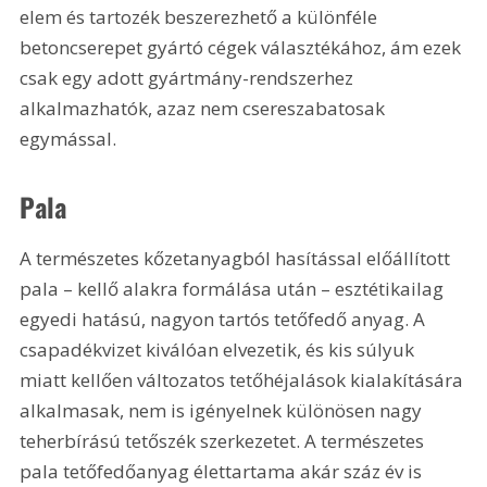
elem és tartozék beszerezhető a különféle 
betoncserepet gyártó cégek választékához, ám ezek 
csak egy adott gyártmány-rendszerhez 
alkalmazhatók, azaz nem csereszabatosak 
egymással.
Pala
A természetes kőzetanyagból hasítással előállított 
pala – kellő alakra formálása után – esztétikailag 
egyedi hatású, nagyon tartós tetőfedő anyag. A 
csapadékvizet kiválóan elvezetik, és kis súlyuk 
miatt kellően változatos tetőhéjalások kialakítására 
alkalmasak, nem is igényelnek különösen nagy 
teherbírású tetőszék szerkezetet. A természetes 
pala tetőfedőanyag élettartama akár száz év is 