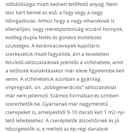
időtállósága miatt kedvelt tetőfedő anyag. Nem 
tesz kárt benne az eső, a fagy vagy a nagy 
hőingadozás. Ahhoz hogy a nagy viharoknak is 
ellenálljon, nagy méretpontosság vízzáró hornyok, 
esetleg dupla fedés és gondos kivitelezés 
szükséges. A kerámiacserepek kapilláris 
szerkezetük miatt fagyállók, ám a kezeletlen 
felületű változataiknak jelentős a vízfelvétele, amit 
a tetőszék kialakításakor már eleve figyelembe kell 
venni. A vízfelvételük azonban a gyárilag 
impregnált, ún. „többgenerációs” változatoknál 
már nem jellemző. Számos formában és színben 
szerezhetők be. Gyártanak már nagyméretű 
cserepeket is, amelyekből 9-10 darab kell 1 m2-nyi 
tető lefedéséhez. A cseréptetők átszellőznek és jó 
hőszigetelők is, e mellett az ép régi darabok 