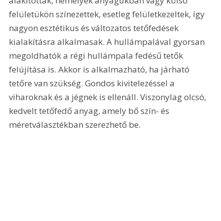
alakítottak, némelyek anyagukban vagy külső 
felületükön színezettek, esetleg felületkezeltek, így 
nagyon esztétikus és változatos tetőfedések 
kialakításra alkalmasak. A hullámpalával gyorsan 
megoldhatók a régi hullámpala fedésű tetők 
felújítása is. Akkor is alkalmazható, ha járható 
tetőre van szükség. Gondos kivitelezéssel a 
viharoknak és a jégnek is ellenáll. Viszonylag olcsó, 
kedvelt tetőfedő anyag, amely bő szín- és 
méretválasztékban szerezhető be.