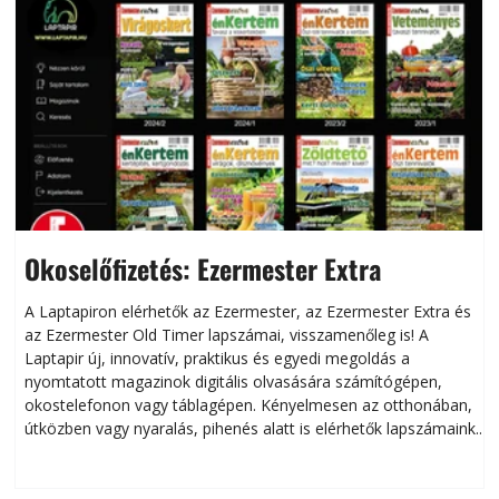
Okoselőfizetés: Ezermester Extra
A Laptapiron elérhetők az Ezermester, az Ezermester Extra és
az Ezermester Old Timer lapszámai, visszamenőleg is! A
Laptapir új, innovatív, praktikus és egyedi megoldás a
L
nyomtatott magazinok digitális olvasására számítógépen,
okostelefonon vagy táblagépen. Kényelmesen az otthonában,
útközben vagy nyaralás, pihenés alatt is elérhetők lapszámaink.
ú
Bárhol, bármikor, akár külföldön élve vagy dolgozva is
B
olvashatók az Ezermester lapszámai. A Laptapir kényelmes
megoldás, mert: – t