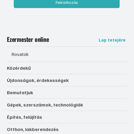
Feliratkozás
Ezermester online
Lap tetejére
Rovatok
Közérdekű
Újdonságok, érdekességek
Bemutatjuk
Gépek, szerszámok, technológiák
Építés, felújítás
Otthon, lakberendezés