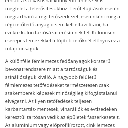
emiatt a szokásosnál könnyebb fedélszék is 
megfelel a felerősítésükhöz. Tetőfelújítások esetén 
megtartható a régi tetőszerkezet, esetenként még a 
régi tetőfedő anyagot sem kell eltávolítani, ha 
ezekre külön tartóvázat erősítenek fel. Különösen 
cserepes lemezekkel felújított tetőknél előnyös ez a 
tulajdonságuk.
A különféle fémlemezes fedőanyagok korszerű 
bevonatrendszere miatt a tartósságuk és 
színállóságuk kiváló. A nagyobb felületű 
fémlemezes tetőfedéseket természetesen csak 
szakemberek képesek minőségileg kifogástalanul 
elvégezni. Az ilyen tetőfedések teljesen 
karbantartás-mentesek, viharállók és évtizedeken 
keresztül tartósan védik az épületek faszerkezeteit. 
Az alumínium vagy előprofilírozott, cink lemezes 