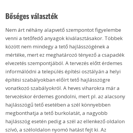
Bőséges választék
Nem árt néhány alapvető szempontot figyelembe 
venni a tetőfedő anyagok kiválasztásakor. Többek 
között nem mindegy a tető hajlásszögének a 
mértéke, mert ez meghatározó tényező a csapadék 
elvezetés szempontjából. A tervezés előtt érdemes 
informálódni a település építési osztályán a helyi 
építési szabályokban előírt tető hajlásszögre 
vonatkozó szabályokról. A heves viharokra már a 
tervezéskor érdemes gondolni, mert pl. az alacsony 
hajlásszögű tető esetében a szél könnyebben 
megbonthatja a tető burkolatát, a nagyobb 
hajlásszög esetén pedig a szél az ellenkező oldalon 
szívó, a széloldalon nyomó hatást fejt ki. Az 