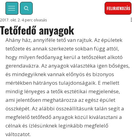
FELIRATKOZÁS
2017. okt. 2.
4 perc olvasás
Tetőfedő anyagok
Ahány ház, annyiféle tető van rajtuk. Az épületek 
tetőzete és annak szerkezete sokban függ attól, 
hogy milyen fedőanyag kerül a tetőszéket alkotó 
gerendavázra. Az anyagok választéka igen bőséges, 
és mindegyiknek vannak előnyös és bizonyos 
mértékben hátrányos tulajdonságaik. E mellett 
mindig lényeges a tetők esztétikai megjelenése, 
ami jelentősen meghatározza az egész épület 
összképét. Az alábbi összeállításunk talán segít a 
megfelelő tetőfedő anyagok közül kiválasztani a 
célnak és ízlésünknek leginkább megfelelő 
változatot.