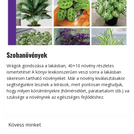
Szobanövények
Virágok gondozása a lakásban, 40+10 növény részletes
ismertetése! A könyv lexikonszerűen veszi sorra a lakásban
s
sikeresen tart­ha­tó növényeket. Már a növény kiválasztásakor
h
segítségünkre lesznek a leírások, mert pontosan megtudjuk,
k
hogy milyen körülményekre (hőmérséklet, páratartalom stb.) van
szüksége a növénynek az egészséges fejlődéshez.
t
Kövess minket