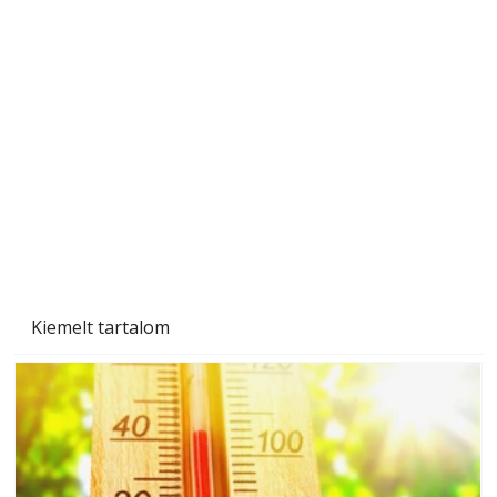
Betonjárda készítése lépésről lépésre – így
készül tartós betonburkolat
Kiemelt tartalom