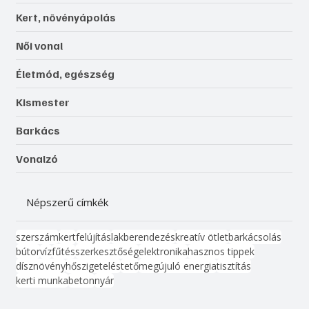
Kert, növényápolás
Női vonal
Életmód, egészség
Kismester
Barkács
Vonalzó
Népszerű címkék
szerszám
kert
felújítás
lakberendezés
kreatív ötlet
barkácsolás
bútor
víz
fűtés
szerkesztőség
elektronika
hasznos tippek
dísznövény
hőszigetelés
tető
megújuló energia
tisztítás
kerti munka
beton
nyár