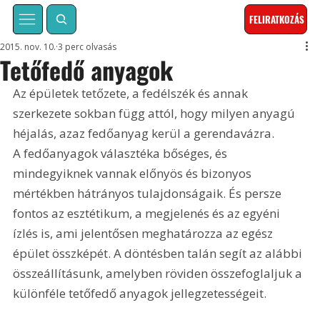
FELIRATKOZÁS
2015. nov. 10.
3 perc olvasás
Tetőfedő anyagok
Az épületek tetőzete, a fedélszék és annak 
szerkezete sokban függ attól, hogy milyen anyagú 
héjalás, azaz fedőanyag kerül a gerendavázra. 
A fedőanyagok választéka bőséges, és 
mindegyiknek vannak előnyös és bizonyos 
mértékben hátrányos tulajdonságaik. És persze 
fontos az esztétikum, a megjelenés és az egyéni 
ízlés is, ami jelentősen meghatározza az egész 
épület összképét. A döntésben talán segít az alábbi 
összeállításunk, amelyben röviden összefoglaljuk a 
különféle tetőfedő anyagok jellegzetességeit.