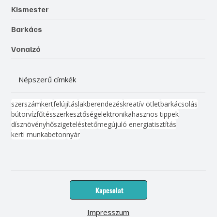
Kismester
Barkács
Vonalzó
Népszerű címkék
szerszám
kert
felújítás
lakberendezés
kreatív ötlet
barkácsolás
bútor
víz
fűtés
szerkesztőség
elektronika
hasznos tippek
dísznövény
hőszigetelés
tető
megújuló energia
tisztítás
kerti munka
beton
nyár
Kapcsolat
Impresszum