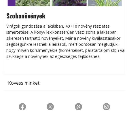
Szobanövények
Virágok gondozása a lakásban, 40+10 növény részletes
ismertetése! A könyv lexikonszerűen veszi sorra a lakásban
s
sikeresen tart­ha­tó növényeket. Már a növény kiválasztásakor
h
segítségünkre lesznek a leírások, mert pontosan megtudjuk,
k
hogy milyen körülményekre (hőmérséklet, páratartalom stb.) van
szüksége a növénynek az egészséges fejlődéshez.
t
Kövess minket