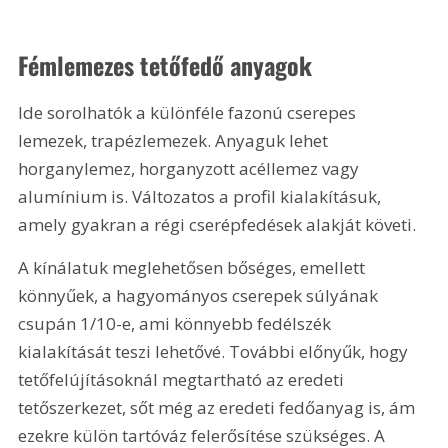
Fémlemezes tetőfedő anyagok
Ide sorolhatók a különféle fazonú cserepes 
lemezek, trapézlemezek. Anyaguk lehet 
horganylemez, horganyzott acéllemez vagy 
alumínium is. Változatos a profil kialakításuk, 
amely gyakran a régi cserépfedések alakját követi.
A kínálatuk meglehetősen bőséges, emellett 
könnyűek, a hagyományos cserepek súlyának 
csupán 1/10-e, ami könnyebb fedélszék 
kialakítását teszi lehetővé. További előnyűk, hogy 
tetőfelújí­tásoknál megtartható az eredeti 
tetőszerkezet, sőt még az eredeti fedőanyag is, ám 
ezekre külön tartóváz felerősítése szükséges. A 