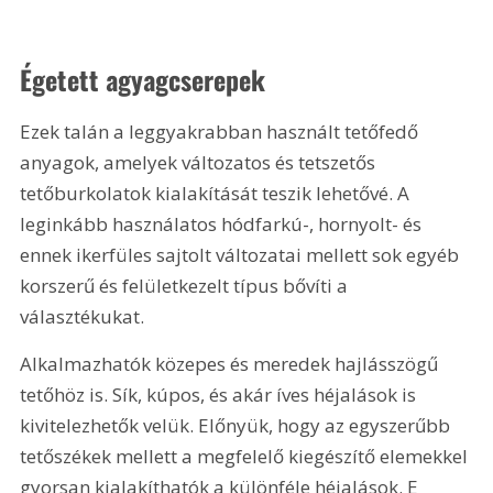
Égetett agyagcserepek
Ezek talán a leggyakrabban használt tetőfedő 
anyagok, amelyek változatos és tetszetős 
tetőburkolatok kialakítását teszik lehetővé. A 
leginkább használatos hódfarkú-, hornyolt- és 
ennek ikerfüles sajtolt változatai mellett sok egyéb 
korszerű és felületkezelt típus bővíti a 
választékukat.
Alkalmazhatók közepes és meredek hajlásszögű 
tetőhöz is. Sík, kúpos, és akár íves héjalások is 
kivitelezhetők velük. Előnyük, hogy az egyszerűbb 
tetőszékek mellett a megfelelő kiegészítő elemekkel 
gyorsan kialakíthatók a különféle héjalások. E 