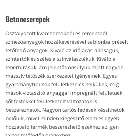
Betoncserepek
Osztályozott kvarchomokból és cementből 
színezőanyagok hozzákeverésével sablonba préselt 
tetőfedő anyagok. Kiváló az időjárás-állóságuk, 
színtartók és széles a színválasztékuk. Kiváló a 
teherbírásuk, ám jelentős önsúlyuk miatt nagyon 
masszív tetőszék szerkezetet igényelnek. Egyes 
gyártmánytípusok felületkezelés nélküliek, míg 
mások víztaszító anyaggal impregnált felületűek, 
sőt festékkel felületkezelt változatok is 
beszerezhetők. Nagyon tartós fedések készíthetők 
belőlük, mivel minden kiegészítő elem és egyéb 
hozzávaló termék beszerezhető ezekhez az igen 
tartós tetőfedőanyagokhoz.