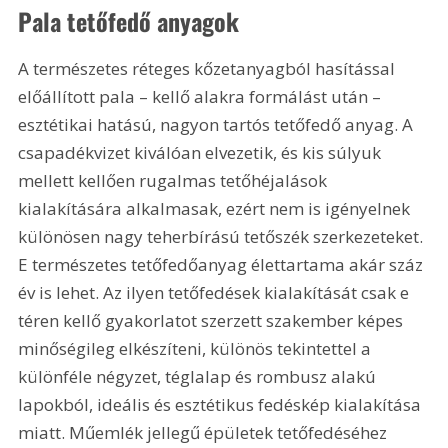
Pala tetőfedő anyagok
A természetes réteges kőzetanyagból hasítással 
előállított pala – kellő alakra formálást után – 
esztétikai hatású, nagyon tartós tetőfedő anyag. A 
csapadékvizet kiválóan elvezetik, és kis súlyuk 
mellett kellően rugalmas tetőhéjalások 
kialakítására alkalmasak, ezért nem is igényelnek 
különösen nagy teherbírású tetőszék szerkezeteket. 
E természetes tetőfedőanyag élettartama akár száz 
év is lehet. Az ilyen tetőfedések kialakítását csak e 
téren kellő gyakorlatot szerzett szakember képes 
minőségileg elkészíteni, különös tekintettel a 
különféle négyzet, téglalap és rombusz alakú 
lapokból, ideális és esztétikus fedéskép kialakítása 
miatt. Műemlék jellegű épületek tetőfedéséhez 