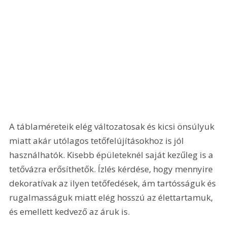
A táblaméreteik elég változatosak és kicsi önsúlyuk 
miatt akár utólagos tetőfelújításokhoz is jól 
használhatók. Kisebb épületeknél saját kezűleg is a 
tetővázra erősíthetők. Ízlés kérdése, hogy mennyire 
dekoratívak az ilyen tetőfedések, ám tartósságuk és 
rugalmasságuk miatt elég hosszú az élettartamuk, 
és emellett kedvező az áruk is.