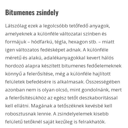
Bitumenes zsindely
Látszólag ezek a legolcsóbb tetőfedő anyagok, 
amelyeknek a különféle változatai színben és 
formájuk – hódfarkú, tégla, hexagon stb. – miatt 
igen változatos fedésképet adnak. A különféle 
méretű és alakú, adalékanyagokkal kevert hálós 
hordozó alapra készített bitumenes fedőelemeknek 
könnyű a felerősítése, még a különféle hajlított 
felületek befedésére is alkalmasak. Összességében 
azonban nem is olyan olcsó, mint gondolnánk, mert 
a felerősítésükhöz az egész tetőt deszkaborítással 
kell ellátni. Magának a tetőszéknek kevésbé kell 
robosztusnak lennie. A zsindelyelemek kisebb 
felületű tetőknél saját kezűleg is felrakhatók.