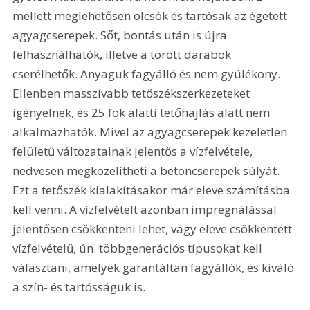
mellett meglehetősen olcsók és tartósak az égetett 
agyagcserepek. Sőt, bontás után is újra 
felhasználhatók, illetve a törött darabok 
cserélhetők. Anyaguk fagyálló és nem gyúlékony. 
Ellenben masszívabb tetőszékszerkezeteket 
igényelnek, és 25 fok alatti tetőhajlás alatt nem 
alkalmazhatók. Mivel az agyagcserepek kezeletlen 
felületű változatainak jelentős a vízfelvétele, 
nedvesen megközelítheti a betoncserepek súlyát. 
Ezt a tetőszék kialakításakor már eleve számításba 
kell venni. A vízfelvételt azonban impregnálással 
jelentősen csökkenteni lehet, vagy eleve csökkentett 
vízfelvételű, ún. többgenerációs típusokat kell 
választani, amelyek garantáltan fagyállók, és kiváló 
a szín- és tartósságuk is.