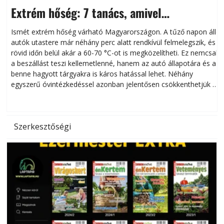
Extrém hőség: 7 tanács, amivel
megóvhatjuk autónkat a nyári károktól
Ismét extrém hőség várható Magyarországon. A tűző napon álló
autók utastere már néhány perc alatt rendkívül felmelegszik, és
rövid időn belül akár a 60-70 °C-ot is megközelítheti. Ez nemcsak
n
a beszállást teszi kellemetlenné, hanem az autó állapotára és a
benne hagyott tárgyakra is káros hatással lehet. Néhány
egyszerű óvintézkedéssel azonban jelentősen csökkenthetjük a
hőség káros hatásait.
l
Szerkesztőségi