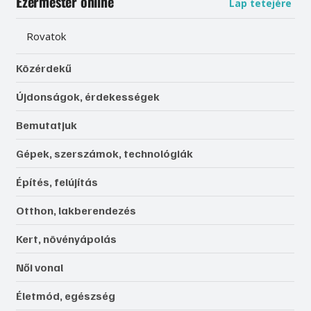
Ezermester online
Lap tetejére
Rovatok
Közérdekű
Újdonságok, érdekességek
Bemutatjuk
Gépek, szerszámok, technológiák
Építés, felújítás
Otthon, lakberendezés
Kert, növényápolás
Női vonal
Életmód, egészség