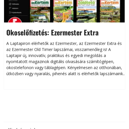
Okoselőfizetés: Ezermester Extra
A Laptapiron elérhetők az Ezermester, az Ezermester Extra és
az Ezermester Old Timer lapszámai, visszamenőleg is! A
Laptapir új, innovatív, praktikus és egyedi megoldás a
L
nyomtatott magazinok digitális olvasására számítógépen,
okostelefonon vagy táblagépen. Kényelmesen az otthonában,
útközben vagy nyaralás, pihenés alatt is elérhetők lapszámaink.
ú
Bárhol, bármikor, akár külföldön élve vagy dolgozva is
B
olvashatók az Ezermester lapszámai. A Laptapir kényelmes
megoldás, mert: – t