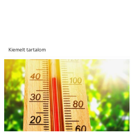
Betonjárda készítése lépésről lépésre – így
készül tartós betonburkolat
Kiemelt tartalom