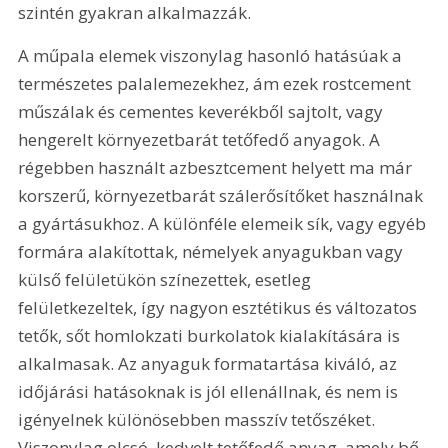
szintén gyakran alkalmazzák.
A műpala elemek viszonylag hasonló hatásúak a 
természetes palalemezekhez, ám ezek rostcement 
műszálak és cementes keverékből sajtolt, vagy 
hengerelt környezetbarát tetőfedő anyagok. A 
régebben használt azbesztcement helyett ma már 
korszerű, környezetbarát szálerősítőket használnak 
a gyártásukhoz. A különféle elemeik sík, vagy egyéb 
formára alakítottak, némelyek anyagukban vagy 
külső felületükön színezettek, esetleg 
felületkezeltek, így nagyon esztétikus és változatos 
tetők, sőt homlokzati burkolatok kialakítására is 
alkalmasak. Az anyaguk formatartása kiváló, az 
időjárási hatásoknak is jól ellenállnak, és nem is 
igényelnek különösebben masszív tetőszéket. 
Viszonylag olcsó, kedvelt tetőfedő anyag, amely bő 