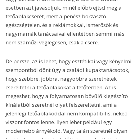
esetben azt javasoljuk, minél előbb ejtsd meg a 
tetőablakcserét, mert a penész borzasztó 
egészségtelen, és a reklámokkal, ismerősök és 
nagymamák tanácsaival ellentétben semmi más 
nem száműzi véglegesen, csak a csere.
De persze, az is lehet, hogy esztétikai vagy kényelmi 
szempontból dönt úgy a családi kupaktanácsotok, 
hogy szebbre, jobbra, nagyobbra szeretnétek 
cseréltetni a tetőablakokat a tetőtérben. Az is 
megeshet, hogy a folyamatosan bővülő kiegészítő 
kínálatból szeretnél olyat felszereltetni, ami a 
jelenlegi tetőablakoddal nem kompatibilis, neked 
viszont fontos lenne. Ilyen lehet például egy 
modernebb árnyékoló. Vagy talán szeretnél olyan 