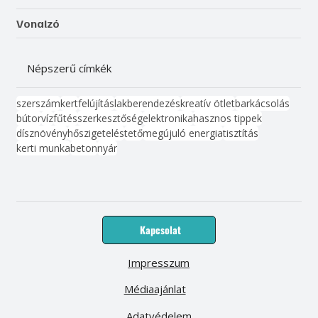
Vonalzó
Népszerű címkék
szerszám
kert
felújítás
lakberendezés
kreatív ötlet
barkácsolás
bútor
víz
fűtés
szerkesztőség
elektronika
hasznos tippek
dísznövény
hőszigetelés
tető
megújuló energia
tisztítás
kerti munka
beton
nyár
Kapcsolat
Impresszum
Médiaajánlat
Adatvédelem