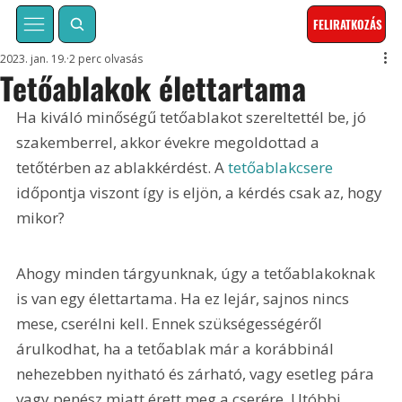
FELIRATKOZÁS
2023. jan. 19.
2 perc olvasás
Tetőablakok élettartama
Ha kiváló minőségű tetőablakot szereltettél be, jó 
szakemberrel, akkor évekre megoldottad a 
tetőtérben az ablakkérdést. A 
tetőablakcsere
időpontja viszont így is eljön, a kérdés csak az, hogy 
mikor? 
Ahogy minden tárgyunknak, úgy a tetőablakoknak 
is van egy élettartama. Ha ez lejár, sajnos nincs 
mese, cserélni kell. Ennek szükségességéről 
árulkodhat, ha a tetőablak már a korábbinál 
nehezebben nyitható és zárható, vagy esetleg pára 
vagy penész miatt érett meg a cserére. Utóbbi 