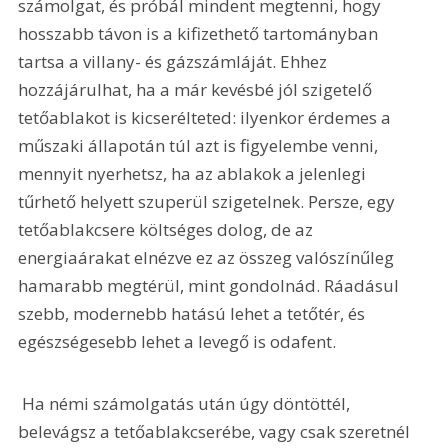
számolgat, és próbál mindent megtenni, hogy 
hosszabb távon is a kifizethető tartományban 
tartsa a villany- és gázszámláját. Ehhez 
hozzájárulhat, ha a már kevésbé jól szigetelő 
tetőablakot is kicserélteted: ilyenkor érdemes a 
műszaki állapotán túl azt is figyelembe venni, 
mennyit nyerhetsz, ha az ablakok a jelenlegi 
tűrhető helyett szuperül szigetelnek. Persze, egy 
tetőablakcsere költséges dolog, de az 
energiaárakat elnézve ez az összeg valószínűleg 
hamarabb megtérül, mint gondolnád. Ráadásul 
szebb, modernebb hatású lehet a tetőtér, és 
egészségesebb lehet a levegő is odafent.
 Ha némi számolgatás után úgy döntöttél, 
belevágsz a tetőablakcserébe, vagy csak szeretnél 