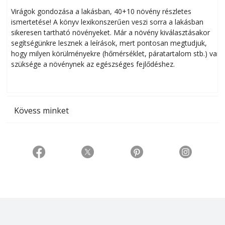
Virágok gondozása a lakásban, 40+10 növény részletes
ismertetése! A könyv lexikonszerűen veszi sorra a lakásban
s
sikeresen tart­ha­tó növényeket. Már a növény kiválasztásakor
h
segítségünkre lesznek a leírások, mert pontosan megtudjuk,
k
hogy milyen körülményekre (hőmérséklet, páratartalom stb.) van
szüksége a növénynek az egészséges fejlődéshez.
t
Kövess minket