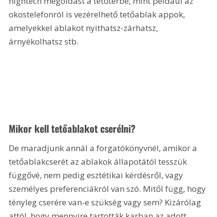
hightech megoldást a tetőtérbe, mint például az 
okostelefonról is vezérelhető tetőablak appok, 
amelyekkel ablakot nyithatsz-zárhatsz, 
árnyékolhatsz stb.
Mikor kell tetőablakot cserélni?
De maradjunk annál a forgatókönyvnél, amikor a 
tetőablakcserét az ablakok állapotától tesszük 
függővé, nem pedig esztétikai kérdésről, vagy 
személyes preferenciákról van szó. Mitől függ, hogy 
tényleg cserére van-e szükség vagy sem? Kizárólag 
attól, hogy mennyire tartották karban az adott 