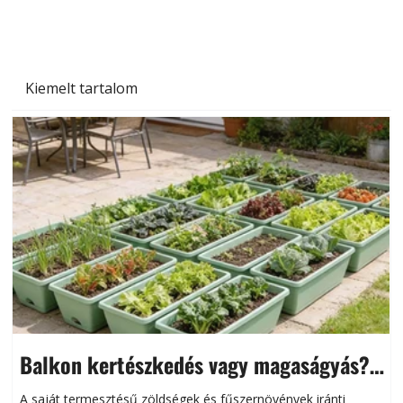
Kiemelt tartalom
Balkon kertészkedés vagy magaságyás?
Helytakarékos kertészkedés
A saját termesztésű zöldségek és fűszernövények iránti