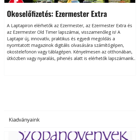
Okoselőfizetés: Ezermester Extra
A Laptapiron elérhetők az Ezermester, az Ezermester Extra és
az Ezermester Old Timer lapszámai, visszamenőleg is! A
Laptapir új, innovatív, praktikus és egyedi megoldás a
L
nyomtatott magazinok digitális olvasására számítógépen,
okostelefonon vagy táblagépen. Kényelmesen az otthonában,
útközben vagy nyaralás, pihenés alatt is elérhetők lapszámaink.
ú
Bárhol, bármikor, akár külföldön élve vagy dolgozva is
B
olvashatók az Ezermester lapszámai. A Laptapir kényelmes
megoldás, mert: – t
Kiadványaink