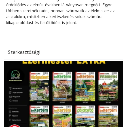
érdeklődés az elmúlt években látványosan megnőtt. Egyre
többen szeretnék tudni, honnan származik az élelmiszer az
l
asztalukra, miközben a kertészkedés sokak számára
kikapcsolódást és feltöltődést is jelent.
é
d
Szerkesztőségi