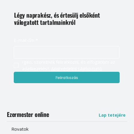
Légy naprakész, és értesülj elsőként
válogatott tartalmainkról
E-mail cím
*
Igen, szeretnék feliratkozni, és elfogadom az 
adatkezelést. 
Adatvédelmi tájékoztató
Feliratkozás
Ezermester online
Lap tetejére
Rovatok