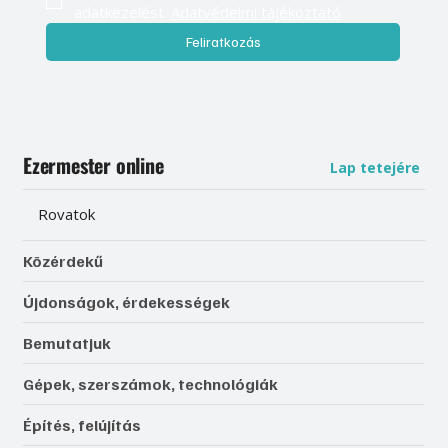
adatkezelést. 
Adatvédelmi tájékoztató
Feliratkozás
Ezermester online
Lap tetejére
Rovatok
Közérdekű
Újdonságok, érdekességek
Bemutatjuk
Gépek, szerszámok, technológiák
Építés, felújítás