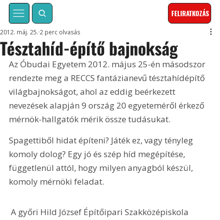
FELIRATKOZÁS
2012. máj. 25.
2 perc olvasás
Tésztahíd-építő bajnokság
Az Óbudai Egyetem 2012. május 25-én másodszor 
rendezte meg a RECCS fantázianevű tésztahídépítő 
világbajnokságot, ahol az eddig beérkezett 
nevezések alapján 9 ország 20 egyeteméről érkező 
mérnök-hallgatók mérik össze tudásukat.
Spagettiből hidat építeni? Játék ez, vagy tényleg 
komoly dolog? Egy jó és szép híd megépítése, 
függetlenül attól, hogy milyen anyagból készül, 
komoly mérnöki feladat.
 A győri Hild József Építőipari Szakközépiskola 