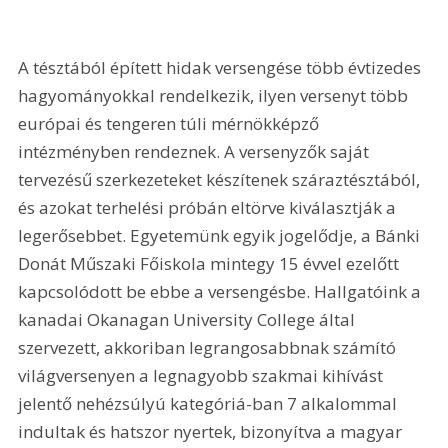
A tésztából épített hidak versengése több évtizedes 
hagyományokkal rendelkezik, ilyen versenyt több 
európai és tengeren túli mérnökképző 
intézményben rendeznek. A versenyzők saját 
tervezésű szerkezeteket készítenek száraztésztából, 
és azokat terhelési próbán eltörve kiválasztják a 
legerősebbet. Egyetemünk egyik jogelődje, a Bánki 
Donát Műszaki Főiskola mintegy 15 évvel ezelőtt 
kapcsolódott be ebbe a versengésbe. Hallgatóink a 
kanadai Okanagan University College által 
szervezett, akkoriban legrangosabbnak számító 
világversenyen a legnagyobb szakmai kihívást 
jelentő nehézsúlyú kategóriá-ban 7 alkalommal 
indultak és hatszor nyertek, bizonyítva a magyar 