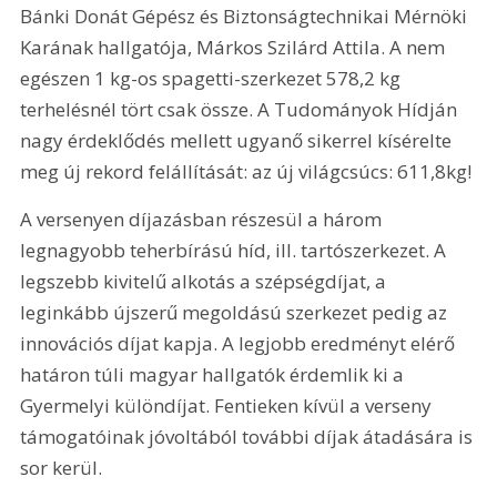
Bánki Donát Gépész és Biztonságtechnikai Mérnöki 
Karának hallgatója, Márkos Szilárd Attila. A nem 
egészen 1 kg-os spagetti-szerkezet 578,2 kg 
terhelésnél tört csak össze. A Tudományok Hídján 
nagy érdeklődés mellett ugyanő sikerrel kísérelte 
meg új rekord felállítását: az új világcsúcs: 611,8kg!
A versenyen díjazásban részesül a három 
legnagyobb teherbírású híd, ill. tartószerkezet. A 
legszebb kivitelű alkotás a szépségdíjat, a 
leginkább újszerű megoldású szerkezet pedig az 
innovációs díjat kapja. A legjobb eredményt elérő 
határon túli magyar hallgatók érdemlik ki a 
Gyermelyi különdíjat. Fentieken kívül a verseny 
támogatóinak jóvoltából további díjak átadására is 
sor kerül.