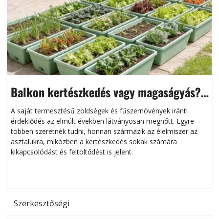
Balkon kertészkedés vagy magaságyás?
Helytakarékos kertészkedés
A saját termesztésű zöldségek és fűszernövények iránti
érdeklődés az elmúlt években látványosan megnőtt. Egyre
többen szeretnék tudni, honnan származik az élelmiszer az
l
asztalukra, miközben a kertészkedés sokak számára
kikapcsolódást és feltöltődést is jelent.
é
d
Szerkesztőségi