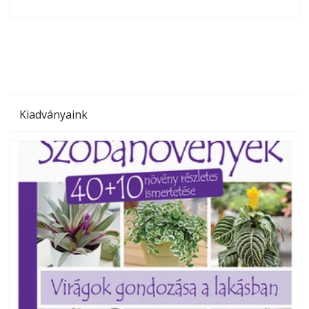
olvashatók az Ezermester lapszámai. A Laptapir kényelmes
megoldás, mert: – t
Kiadványaink