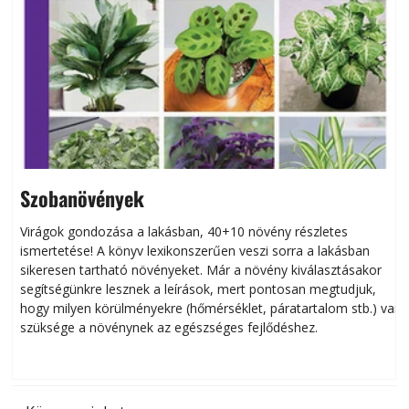
Szobanövények
Virágok gondozása a lakásban, 40+10 növény részletes
ismertetése! A könyv lexikonszerűen veszi sorra a lakásban
s
sikeresen tart­ha­tó növényeket. Már a növény kiválasztásakor
h
segítségünkre lesznek a leírások, mert pontosan megtudjuk,
k
hogy milyen körülményekre (hőmérséklet, páratartalom stb.) van
szüksége a növénynek az egészséges fejlődéshez.
t