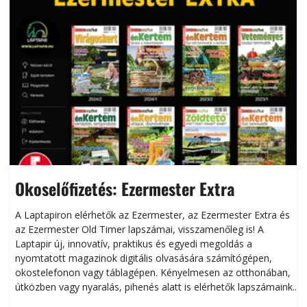
Okoselőfizetés: Ezermester Extra
A Laptapiron elérhetők az Ezermester, az Ezermester Extra és
az Ezermester Old Timer lapszámai, visszamenőleg is! A
Laptapir új, innovatív, praktikus és egyedi megoldás a
L
nyomtatott magazinok digitális olvasására számítógépen,
okostelefonon vagy táblagépen. Kényelmesen az otthonában,
útközben vagy nyaralás, pihenés alatt is elérhetők lapszámaink.
ú
Bárhol, bármikor, akár külföldön élve vagy dolgozva is
B