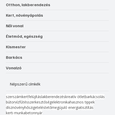
Otthon, lakberendezés
Kert, növényápolás
Női vonal
Életmód, egészség
Kismester
Barkács
Vonalzó
Népszerű címkék
szerszám
kert
felújítás
lakberendezés
kreatív ötlet
barkácsolás
bútor
víz
fűtés
szerkesztőség
elektronika
hasznos tippek
dísznövény
hőszigetelés
tető
megújuló energia
tisztítás
kerti munka
beton
nyár