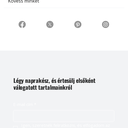
Kövess minket
Légy naprakész, és értesülj elsőként
válogatott tartalmainkról
E-mail cím
*
Igen, szeretnék feliratkozni, és elfogadom az 