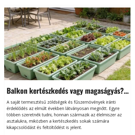
Balkon kertészkedés vagy magaságyás?
Helytakarékos kertészkedés
A saját termesztésű zöldségek és fűszernövények iránti
érdeklődés az elmúlt években látványosan megnőtt. Egyre
többen szeretnék tudni, honnan származik az élelmiszer az
l
asztalukra, miközben a kertészkedés sokak számára
kikapcsolódást és feltöltődést is jelent.
é