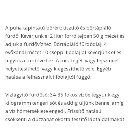
A puha tapintatú bőrért: tisztító és bőrtápláló 
fürdő. Keverjünk el 2 liter forró tejben 50 g mézet és 
adjuk a fürdővízhez. Bőrtápláló fürdőolaj: 4 
evőkanál mézet 10 csepp illóolajjal keverjünk el és 
tegyük a fürdővízhez. A méz tejjel, vagy tejszínnel 
helyettesíthető, vagy kiegészíthető vele. Egyéb 
hatása a felhasznált illóolajtól függő.
Vízlágyító fürdősó: 34-35 fokos vízbe tegyünk egy 
kilogramm tengeri sót és addig üljünk benne, amíg 
a víz hőmérséklete engedi. Frissítő hatású, 
csökkenti a duzzanat okozta feszítő lábfájdalmakat.