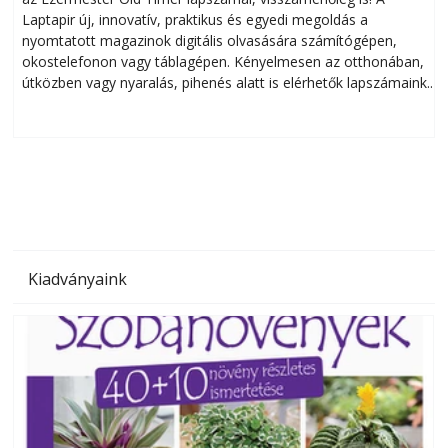
Laptapir új, innovatív, praktikus és egyedi megoldás a
L
nyomtatott magazinok digitális olvasására számítógépen,
okostelefonon vagy táblagépen. Kényelmesen az otthonában,
útközben vagy nyaralás, pihenés alatt is elérhetők lapszámaink.
ú
Bárhol, bármikor, akár külföldön élve vagy dolgozva is
B
olvashatók az Ezermester lapszámai. A Laptapir kényelmes
megoldás, mert: – t
Kiadványaink