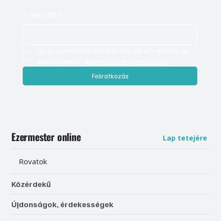
E-mail cím
*
Igen, szeretnék feliratkozni, és elfogadom az 
adatkezelést. 
Adatvédelmi tájékoztató
Feliratkozás
Ezermester online
Lap tetejére
Rovatok
Közérdekű
Újdonságok, érdekességek