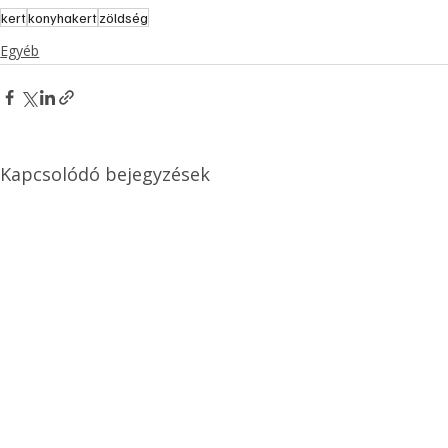
kert
konyhakert
zöldség
Egyéb
Kapcsolódó bejegyzések