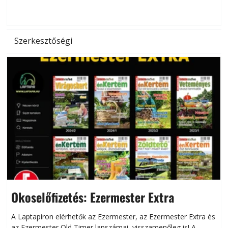
d
Szerkesztőségi
Okoselőfizetés: Ezermester Extra
A Laptapiron elérhetők az Ezermester, az Ezermester Extra és
az Ezermester Old Timer lapszámai, visszamenőleg is! A