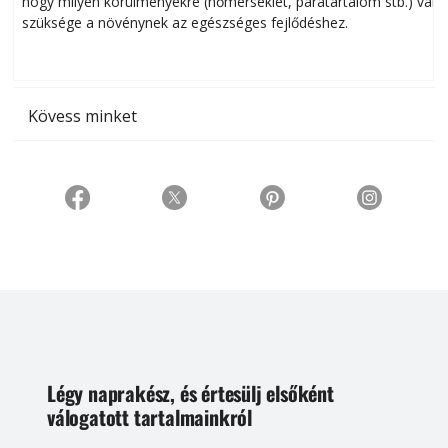
hogy milyen körülményekre (hőmérséklet, páratartalom stb.) van
szüksége a növénynek az egészséges fejlődéshez.
t
Kövess minket
Légy naprakész, és értesülj elsőként
válogatott tartalmainkról