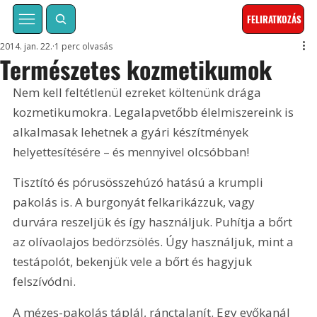
FELIRATKOZÁS
2014. jan. 22.
1 perc olvasás
Természetes kozmetikumok
Nem kell feltétlenül ezreket költenünk drága 
kozmetikumokra. Legalapvetőbb élelmiszereink is 
alkalmasak lehetnek a gyári készítmények 
helyettesítésére – és mennyivel olcsóbban! 
Tisztító és pórusösszehúzó hatású a krumpli 
pakolás is. A burgonyát felkarikázzuk, vagy 
durvára reszeljük és így használjuk. Puhítja a bőrt 
az olívaolajos bedörzsölés. Úgy használjuk, mint a 
testápolót, bekenjük vele a bőrt és hagyjuk 
felszívódni.
A mézes-pakolás táplál, ránctalanít. Egy evőkanál 