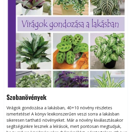
Szobanövények
Virágok gondozása a lakásban, 40+10 növény részletes
ismertetése! A könyv lexikonszerűen veszi sorra a lakásban
s
sikeresen tart­ha­tó növényeket. Már a növény kiválasztásakor
h
segítségünkre lesznek a leírások, mert pontosan megtudjuk,
k