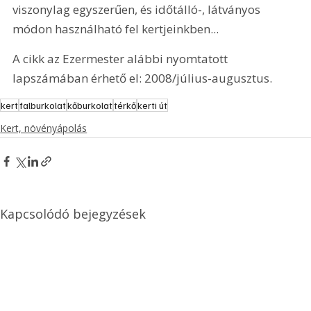
viszonylag egyszerűen, és időtálló-, látványos 
módon használható fel kertjeinkben...
A cikk az Ezermester alábbi nyomtatott 
lapszámában érhető el: 2008/július-augusztus.
kert
falburkolat
kőburkolat
térkő
kerti út
Kert, növényápolás
Kapcsolódó bejegyzések