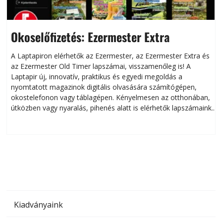
Okoselőfizetés: Ezermester Extra
A Laptapiron elérhetők az Ezermester, az Ezermester Extra és
az Ezermester Old Timer lapszámai, visszamenőleg is! A
Laptapir új, innovatív, praktikus és egyedi megoldás a
L
nyomtatott magazinok digitális olvasására számítógépen,
okostelefonon vagy táblagépen. Kényelmesen az otthonában,
útközben vagy nyaralás, pihenés alatt is elérhetők lapszámaink.
ú
Bárhol, bármikor, akár külföldön élve vagy dolgozva is
B
olvashatók az Ezermester lapszámai. A Laptapir kényelmes
megoldás, mert: – t
Kiadványaink