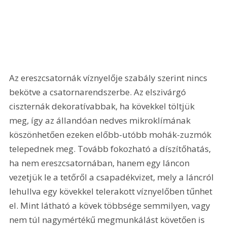
Az ereszcsatornák víznyelője szabály szerint nincs 
bekötve a csatornarendszerbe. Az elszivárgó 
ciszternák dekoratívabbak, ha kövekkel töltjük 
meg, így az állandóan nedves mikroklímának 
köszönhetően ezeken előbb-utóbb mohák-zuzmók 
telepednek meg. Tovább fokozható a díszítőhatás, 
ha nem ereszcsatornában, hanem egy láncon 
vezetjük le a tetőről a csapadékvizet, mely a láncról 
lehullva egy kövekkel telerakott víznyelőben tűnhet 
el. Mint látható a kövek többsége semmilyen, vagy 
nem túl nagymértékű megmunkálást követően is 