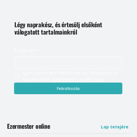
Légy naprakész, és értesülj elsőként
válogatott tartalmainkról
E-mail cím
*
Igen, szeretnék feliratkozni, és elfogadom az 
adatkezelést. 
Adatvédelmi tájékoztató
Feliratkozás
Ezermester online
Lap tetejére