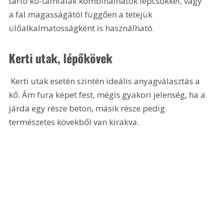
tartó kő-támfalak kombinálhatók lépcsőkkel, vagy 
a fal magasságától függően a tetejük 
ülőalkalmatosságként is használható.
Kerti utak, lépőkövek
 Kerti utak esetén szintén ideális anyagválasztás a 
kő. Ám fura képet fest, mégis gyakori jelenség, ha a 
járda egy része beton, másik része pedig 
természetes kövekből van kirakva. 