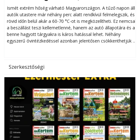
megóvhatjuk autónkat a nyári károktól
Ismét extrém hőség várható Magyarországon. A tűző napon álló
autók utastere már néhány perc alatt rendkívül felmelegszik, és
rövid időn belül akár a 60-70 °C-ot is megközelítheti. Ez nemcsak
n
a beszállást teszi kellemetlenné, hanem az autó állapotára és a
benne hagyott tárgyakra is káros hatással lehet. Néhány
egyszerű óvintézkedéssel azonban jelentősen csökkenthetjük a
hőség káros hatásait.
l
Szerkesztőségi