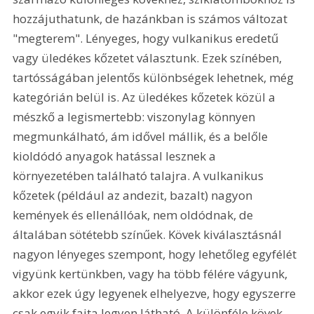
hozzájuthatunk, de hazánkban is számos változat 
"megterem". Lényeges, hogy vulkanikus eredetű 
vagy üledékes kőzetet választunk. Ezek színében, 
tartósságában jelentős különbségek lehetnek, még 
kategórián belül is. Az üledékes kőzetek közül a 
mészkő a legismertebb: viszonylag könnyen 
megmunkálható, ám idővel mállik, és a belőle 
kioldódó anyagok hatással lesznek a 
környezetében található talajra. A vulkanikus 
kőzetek (például az andezit, bazalt) nagyon 
kemények és ellenállóak, nem oldódnak, de 
általában sötétebb színűek. Kövek kiválasztásnál 
nagyon lényeges szempont, hogy lehetőleg egyfélét 
vigyünk kertünkben, vagy ha több félére vágyunk, 
akkor ezek úgy legyenek elhelyezve, hogy egyszerre 
csak egyik fajta legyen látható. A különféle kövek 