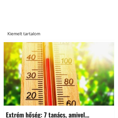
Beton járdalap készítése és lerakása – gyári
és saját készítésű megoldások
Kiemelt tartalom
Extrém hőség: 7 tanács, amivel