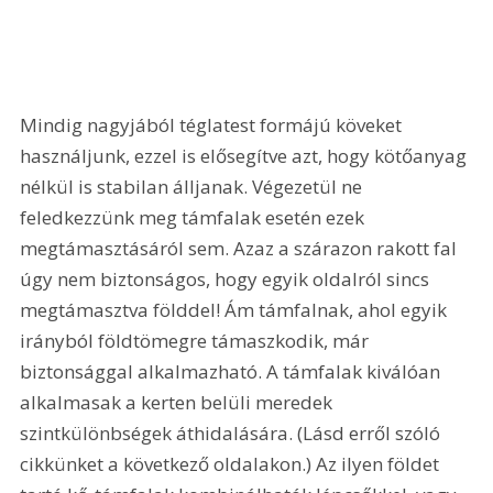
Mindig nagyjából téglatest formájú köveket 
használjunk, ezzel is elősegítve azt, hogy kötőanyag 
nélkül is stabilan álljanak. Végezetül ne 
feledkezzünk meg támfalak esetén ezek 
megtámasztásáról sem. Azaz a szárazon rakott fal 
úgy nem biztonságos, hogy egyik oldalról sincs 
megtámasztva földdel! Ám támfalnak, ahol egyik 
irányból földtömegre támaszkodik, már 
biztonsággal alkalmazható. A támfalak kiválóan 
alkalmasak a kerten belüli meredek 
szintkülönbségek áthidalására. (Lásd erről szóló 
cikkünket a következő oldalakon.) Az ilyen földet 