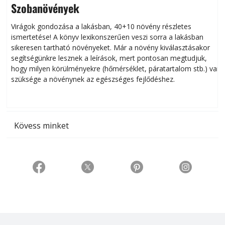
Szobanövények
Virágok gondozása a lakásban, 40+10 növény részletes
ismertetése! A könyv lexikonszerűen veszi sorra a lakásban
s
sikeresen tart­ha­tó növényeket. Már a növény kiválasztásakor
h
segítségünkre lesznek a leírások, mert pontosan megtudjuk,
k
hogy milyen körülményekre (hőmérséklet, páratartalom stb.) van
szüksége a növénynek az egészséges fejlődéshez.
t
Kövess minket