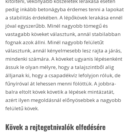
kitölteni, vékonyabb kőszeletek lerakása esetén 
pedig inkább betonágyba érdemes tenni a lapokat 
a stabilitás érdekében. A lépőkövek lerakása ennél 
jóval egyszerűbb. Minél nagyobb tömegű és 
vastagabb köveket választunk, annál stabilabban 
fognak azok állni. Minél nagyobb felületűt 
választunk, annál kényelmesebb lesz rajta a járás, 
mindenki számára. A köveket ugyanis lépésenként 
ássuk le olyan mélyre, hogy a talajszintből alig 
álljanak ki, hogy a csapadékvíz lefolyjon róluk, de 
fűnyíróval át lehessen menni fölöttük. A jobbra-
balra eltolt kövek követik a lépések mintázatát, 
azért ilyen megoldásnál előnyösebbek a nagyobb 
felületű kövek.
Kövek a rejtegetnivalók elfedésére