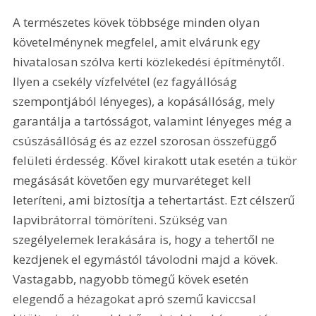
A természetes kövek többsége minden olyan 
követelménynek megfelel, amit elvárunk egy 
hivatalosan szólva kerti közlekedési építménytől. 
Ilyen a csekély vízfelvétel (ez fagyállóság 
szempontjából lényeges), a kopásállóság, mely 
garantálja a tartósságot, valamint lényeges még a 
csúszásállóság és az ezzel szorosan összefüggő 
felületi érdesség. Kővel kirakott utak esetén a tükör 
megásását követően egy murvaréteget kell 
leteríteni, ami biztosítja a tehertartást. Ezt célszerű 
lapvibrátorral tömöríteni. Szükség van 
szegélyelemek lerakására is, hogy a tehertől ne 
kezdjenek el egymástól távolodni majd a kövek. 
Vastagabb, nagyobb tömegű kövek esetén 
elegendő a hézagokat apró szemű kaviccsal 