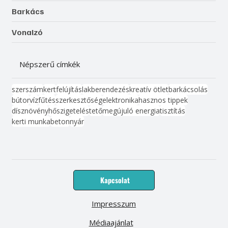
Barkács
Vonalzó
Népszerű címkék
szerszám
kert
felújítás
lakberendezés
kreatív ötlet
barkácsolás
bútor
víz
fűtés
szerkesztőség
elektronika
hasznos tippek
dísznövény
hőszigetelés
tető
megújuló energia
tisztítás
kerti munka
beton
nyár
Kapcsolat
Impresszum
Médiaajánlat