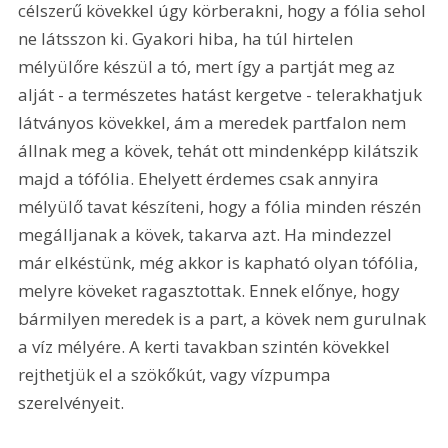
célszerű kövekkel úgy körberakni, hogy a fólia sehol 
ne látsszon ki. Gyakori hiba, ha túl hirtelen 
mélyülőre készül a tó, mert így a partját meg az 
alját - a természetes hatást kergetve - telerakhatjuk 
látványos kövekkel, ám a meredek partfalon nem 
állnak meg a kövek, tehát ott mindenképp kilátszik 
majd a tófólia. Ehelyett érdemes csak annyira 
mélyülő tavat készíteni, hogy a fólia minden részén 
megálljanak a kövek, takarva azt. Ha mindezzel 
már elkéstünk, még akkor is kapható olyan tófólia, 
melyre köveket ragasztottak. Ennek előnye, hogy 
bármilyen meredek is a part, a kövek nem gurulnak 
a víz mélyére. A kerti tavakban szintén kövekkel 
rejthetjük el a szökőkút, vagy vízpumpa 
szerelvényeit.