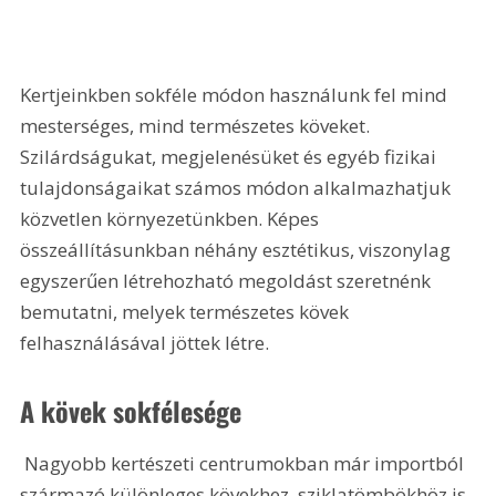
Kertjeinkben sokféle módon használunk fel mind 
mesterséges, mind természetes köveket. 
Szilárdságukat, megjelenésüket és egyéb fizikai 
tulajdonságaikat számos módon alkalmazhatjuk 
közvetlen környezetünkben. Képes 
összeállításunkban néhány esztétikus, viszonylag 
egyszerűen létrehozható megoldást szeretnénk 
bemutatni, melyek természetes kövek 
felhasználásával jöttek létre. 
A kövek sokfélesége
 Nagyobb kertészeti centrumokban már importból 
származó különleges kövekhez, sziklatömbökhöz is 