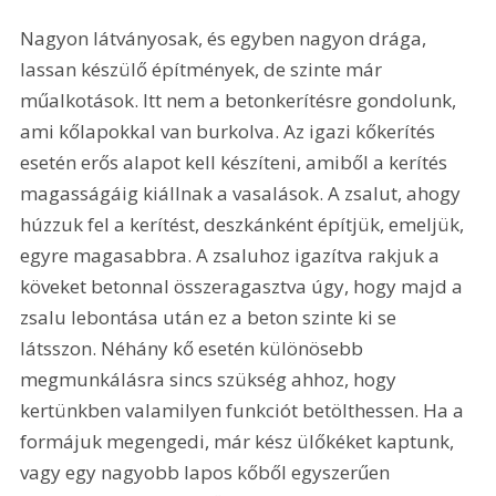
Nagyon látványosak, és egyben nagyon drága, 
lassan készülő építmények, de szinte már 
műalkotások. Itt nem a betonkerítésre gondolunk, 
ami kőlapokkal van burkolva. Az igazi kőkerítés 
esetén erős alapot kell készíteni, amiből a kerítés 
magasságáig kiállnak a vasalások. A zsalut, ahogy 
húzzuk fel a kerítést, deszkánként építjük, emeljük, 
egyre magasabbra. A zsaluhoz igazítva rakjuk a 
köveket betonnal összeragasztva úgy, hogy majd a 
zsalu lebontása után ez a beton szinte ki se 
látsszon. Néhány kő esetén különösebb 
megmunkálásra sincs szükség ahhoz, hogy 
kertünkben valamilyen funkciót betölthessen. Ha a 
formájuk megengedi, már kész ülőkéket kaptunk, 
vagy egy nagyobb lapos kőből egyszerűen 