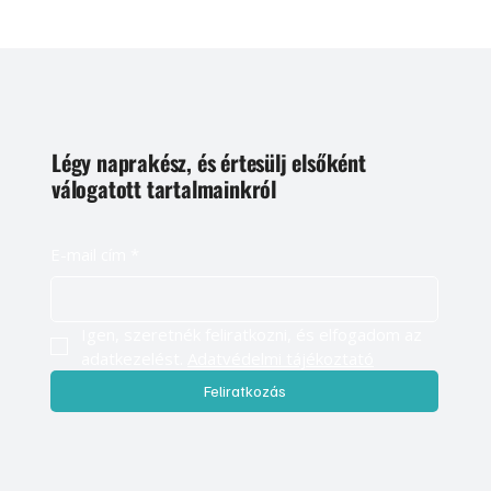
Légy naprakész, és értesülj elsőként
válogatott tartalmainkról
E-mail cím
*
Igen, szeretnék feliratkozni, és elfogadom az 
adatkezelést. 
Adatvédelmi tájékoztató
Feliratkozás