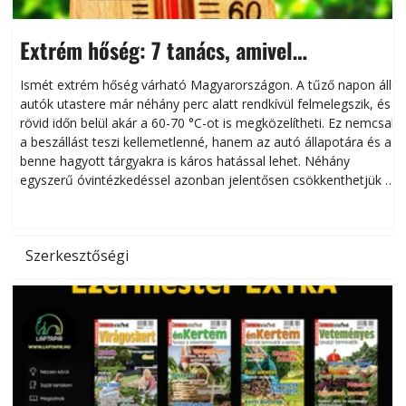
Extrém hőség: 7 tanács, amivel
megóvhatjuk autónkat a nyári károktól
Ismét extrém hőség várható Magyarországon. A tűző napon álló
autók utastere már néhány perc alatt rendkívül felmelegszik, és
rövid időn belül akár a 60-70 °C-ot is megközelítheti. Ez nemcsak
n
a beszállást teszi kellemetlenné, hanem az autó állapotára és a
benne hagyott tárgyakra is káros hatással lehet. Néhány
egyszerű óvintézkedéssel azonban jelentősen csökkenthetjük a
hőség káros hatásait.
l
Szerkesztőségi