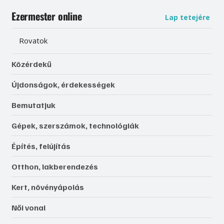
Ezermester online
Lap tetejére
Rovatok
Közérdekű
Újdonságok, érdekességek
Bemutatjuk
Gépek, szerszámok, technológiák
Építés, felújítás
Otthon, lakberendezés
Kert, növényápolás
Női vonal