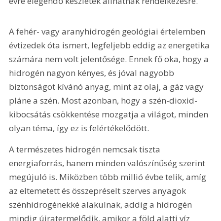
évre elegendő készletek állhatnak rendelkezésre.
A fehér- vagy aranyhidrogén geológiai értelemben 
évtizedek óta ismert, legfeljebb eddig az energetika 
számára nem volt jelentősége. Ennek fő oka, hogy a 
hidrogén nagyon kényes, és jóval nagyobb 
biztonságot kívánó anyag, mint az olaj, a gáz vagy 
pláne a szén. Most azonban, hogy a szén-dioxid-
kibocsátás csökkentése mozgatja a világot, minden 
olyan téma, így ez is felértékelődött.
A természetes hidrogén nemcsak tiszta 
energiaforrás, hanem minden valószínűség szerint 
megújuló is. Miközben több millió évbe telik, amíg 
az eltemetett és összepréselt szerves anyagok 
szénhidrogénekké alakulnak, addig a hidrogén 
mindig újratermelődik, amikor a föld alatti víz 