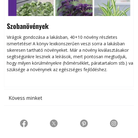
Szobanövények
Virágok gondozása a lakásban, 40+10 növény részletes
ismertetése! A könyv lexikonszerűen veszi sorra a lakásban
s
sikeresen tart­ha­tó növényeket. Már a növény kiválasztásakor
h
segítségünkre lesznek a leírások, mert pontosan megtudjuk,
k
hogy milyen körülményekre (hőmérséklet, páratartalom stb.) van
szüksége a növénynek az egészséges fejlődéshez.
t
Kövess minket