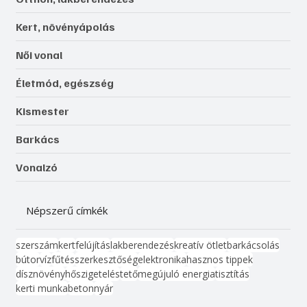
Kert, növényápolás
Női vonal
Életmód, egészség
Kismester
Barkács
Vonalzó
Népszerű címkék
szerszám
kert
felújítás
lakberendezés
kreatív ötlet
barkácsolás
bútor
víz
fűtés
szerkesztőség
elektronika
hasznos tippek
dísznövény
hőszigetelés
tető
megújuló energia
tisztítás
kerti munka
beton
nyár