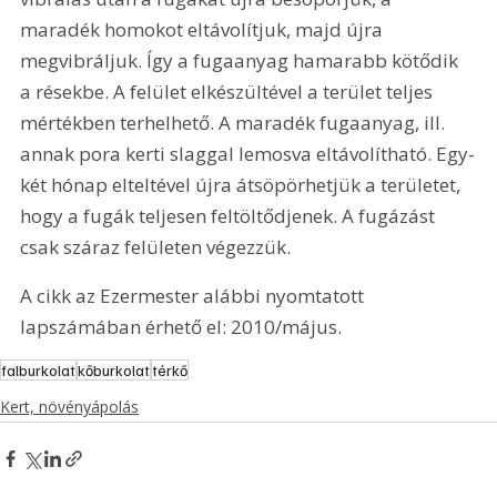
maradék homokot eltávolítjuk, majd újra 
megvibráljuk. Így a fugaanyag hamarabb kötődik 
a résekbe. A felület elkészültével a terület teljes 
mértékben terhelhető. A maradék fugaanyag, ill. 
annak pora kerti slaggal lemosva eltávolítható. Egy-
két hónap elteltével újra átsöpörhetjük a területet, 
hogy a fugák teljesen feltöltődjenek. A fugázást 
csak száraz felületen végezzük. 
A cikk az Ezermester alábbi nyomtatott 
lapszámában érhető el: 2010/május.
falburkolat
kőburkolat
térkő
Kert, növényápolás