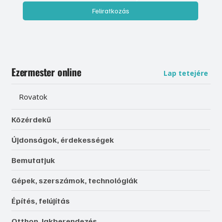
Feliratkozás
Ezermester online
Lap tetejére
Rovatok
Közérdekű
Újdonságok, érdekességek
Bemutatjuk
Gépek, szerszámok, technológiák
Építés, felújítás
Otthon, lakberendezés