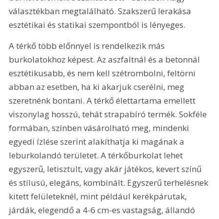
választékban megtalálható. Szakszerű lerakása 
esztétikai és statikai szempontból is lényeges.
A térkő több előnnyel is rendelkezik más 
burkolatokhoz képest. Az aszfaltnál és a betonnál 
esztétikusabb, és nem kell szétrombolni, feltörni 
abban az esetben, ha ki akarjuk cserélni, meg 
szeretnénk bontani. A térkő élettartama emellett 
viszonylag hosszú, tehát strapabíró termék. Sokféle 
formában, színben vásárolható meg, mindenki 
egyedi ízlése szerint alakíthatja ki magának a 
leburkolandó területet. A térkőburkolat lehet 
egyszerű, letisztult, vagy akár játékos, kevert színű 
és stílusú, elegáns, kombinált. Egyszerű terhelésnek 
kitett felületeknél, mint például kerékpárutak, 
járdák, elegendő a 4-6 cm-es vastagság, állandó 