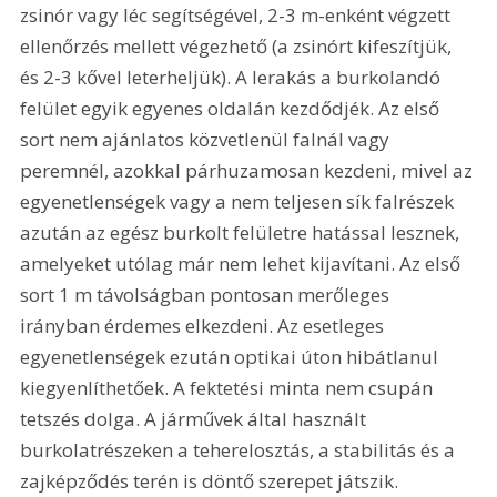
zsinór vagy léc segítségével, 2-3 m-enként végzett 
ellenőrzés mellett végezhető (a zsinórt kifeszítjük, 
és 2-3 kővel leterheljük). A lerakás a burkolandó 
felület egyik egyenes oldalán kezdődjék. Az első 
sort nem ajánlatos közvetlenül falnál vagy 
peremnél, azokkal párhuzamosan kezdeni, mivel az 
egyenetlenségek vagy a nem teljesen sík falrészek 
azután az egész burkolt felületre hatással lesznek, 
amelyeket utólag már nem lehet kijavítani. Az első 
sort 1 m távolságban pontosan merőleges 
irányban érdemes elkezdeni. Az esetleges 
egyenetlenségek ezután optikai úton hibátlanul 
kiegyenlíthetőek. A fektetési minta nem csupán 
tetszés dolga. A járművek által használt 
burkolatrészeken a teherelosztás, a stabilitás és a 
zajképződés terén is döntő szerepet játszik. 