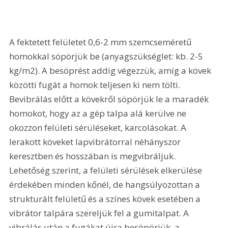
A fektetett felületet 0,6-2 mm szemcseméretű 
homokkal söpörjük be (anyagszükséglet: kb. 2-5 
kg/m2). A besöprést addig végezzük, amíg a kövek 
közötti fugát a homok teljesen ki nem tölti. 
Bevibrálás előtt a kövekről söpörjük le a maradék 
homokot, hogy az a gép talpa alá kerülve ne 
okozzon felületi sérüléseket, karcolásokat. A 
lerakott köveket lapvibrátorral néhányszor 
keresztben és hosszában is megvibráljuk. 
Lehetőség szerint, a felületi sérülések elkerülése 
érdekében minden kőnél, de hangsúlyozottan a 
strukturált felületű és a színes kövek esetében a 
vibrátor talpára szereljük fel a gumitalpat. A 
vibrálás után a fugákat újra besöpörjük, a 