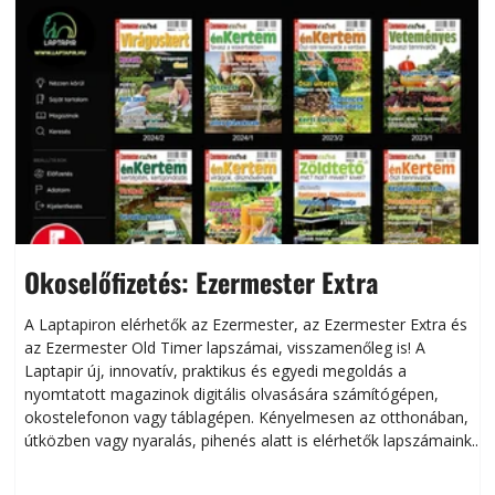
Okoselőfizetés: Ezermester Extra
A Laptapiron elérhetők az Ezermester, az Ezermester Extra és
az Ezermester Old Timer lapszámai, visszamenőleg is! A
Laptapir új, innovatív, praktikus és egyedi megoldás a
L
nyomtatott magazinok digitális olvasására számítógépen,
okostelefonon vagy táblagépen. Kényelmesen az otthonában,
útközben vagy nyaralás, pihenés alatt is elérhetők lapszámaink.
ú
Bárhol, bármikor, akár külföldön élve vagy dolgozva is
B
olvashatók az Ezermester lapszámai. A Laptapir kényelmes