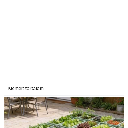
Szárazság a kertben – az aszály hatása a
növényekre és a védekezés lehetőségei
Kiemelt tartalom