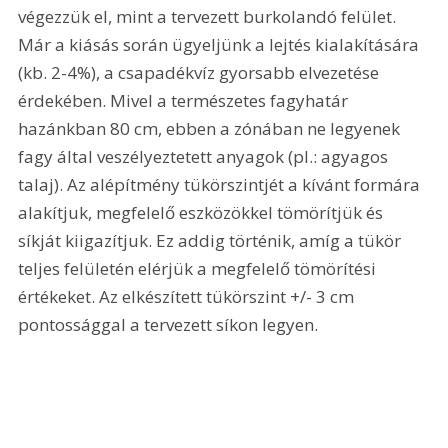
végezzük el, mint a tervezett burkolandó felület. 
Már a kiásás során ügyeljünk a lejtés kialakítására 
(kb. 2-4%), a csapadékvíz gyorsabb elvezetése 
érdekében. Mivel a természetes fagyhatár 
hazánkban 80 cm, ebben a zónában ne legyenek 
fagy által veszélyeztetett anyagok (pl.: agyagos 
talaj). Az alépítmény tükörszintjét a kívánt formára 
alakítjuk, megfelelő eszközökkel tömörítjük és 
síkját kiigazítjuk. Ez addig történik, amíg a tükör 
teljes felületén elérjük a megfelelő tömörítési 
értékeket. Az elkészített tükörszint +/- 3 cm 
pontossággal a tervezett síkon legyen. 