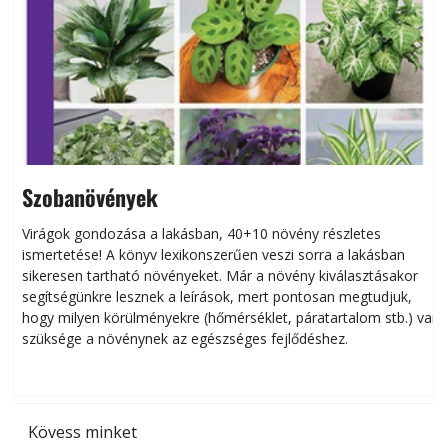
Szobanövények
Virágok gondozása a lakásban, 40+10 növény részletes
ismertetése! A könyv lexikonszerűen veszi sorra a lakásban
s
sikeresen tart­ha­tó növényeket. Már a növény kiválasztásakor
h
segítségünkre lesznek a leírások, mert pontosan megtudjuk,
k
hogy milyen körülményekre (hőmérséklet, páratartalom stb.) van
szüksége a növénynek az egészséges fejlődéshez.
t
Kövess minket