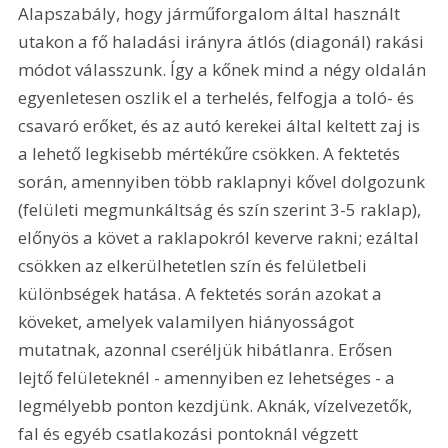
Alapszabály, hogy járműforgalom által használt 
utakon a fő haladási irányra átlós (diagonál) rakási 
módot válasszunk. Így a kőnek mind a négy oldalán 
egyenletesen oszlik el a terhelés, felfogja a toló- és 
csavaró erőket, és az autó kerekei által keltett zaj is 
a lehető legkisebb mértékűre csökken. A fektetés 
során, amennyiben több raklapnyi kővel dolgozunk 
(felületi megmunkáltság és szín szerint 3-5 raklap), 
előnyös a követ a raklapokról keverve rakni; ezáltal 
csökken az elkerülhetetlen szín és felületbeli 
különbségek hatása. A fektetés során azokat a 
köveket, amelyek valamilyen hiányosságot 
mutatnak, azonnal cseréljük hibátlanra. Erősen 
lejtő felületeknél - amennyiben ez lehetséges - a 
legmélyebb ponton kezdjünk. Aknák, vízelvezetők, 
fal és egyéb csatlakozási pontoknál végzett 