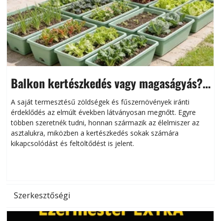
Balkon kertészkedés vagy magaságyás?
Helytakarékos kertészkedés
A saját termesztésű zöldségek és fűszernövények iránti
érdeklődés az elmúlt években látványosan megnőtt. Egyre
többen szeretnék tudni, honnan származik az élelmiszer az
l
asztalukra, miközben a kertészkedés sokak számára
kikapcsolódást és feltöltődést is jelent.
é
d
Szerkesztőségi