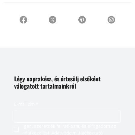
Légy naprakész, és értesülj elsőként
válogatott tartalmainkról
E-mail cím
*
Igen, szeretnék feliratkozni, és elfogadom az 
adatkezelést. 
Adatvédelmi tájékoztató