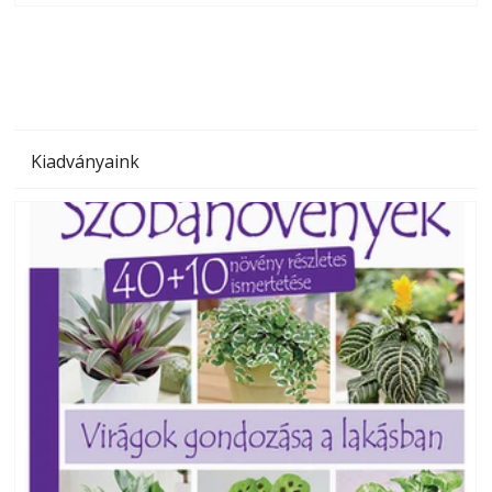
megoldás, mert: – t
Kiadványaink