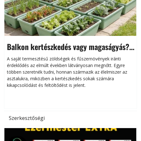
Balkon kertészkedés vagy magaságyás?
Helytakarékos kertészkedés
A saját termesztésű zöldségek és fűszernövények iránti
érdeklődés az elmúlt években látványosan megnőtt. Egyre
többen szeretnék tudni, honnan származik az élelmiszer az
l
asztalukra, miközben a kertészkedés sokak számára
kikapcsolódást és feltöltődést is jelent.
é
d
Szerkesztőségi