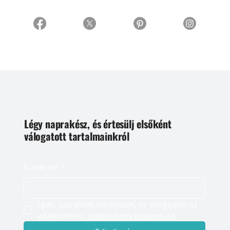
Légy naprakész, és értesülj elsőként
válogatott tartalmainkról
E-mail cím
*
Igen, szeretnék feliratkozni, és elfogadom az 
adatkezelést. 
Adatvédelmi tájékoztató