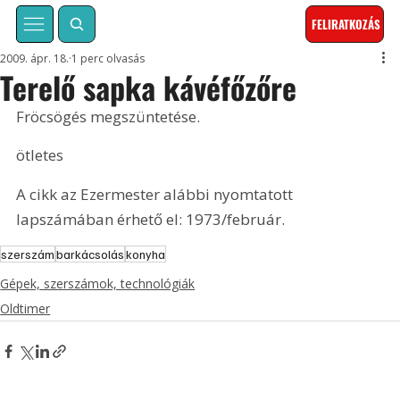
FELIRATKOZÁS
2009. ápr. 18.
1 perc olvasás
Terelő sapka kávéfőzőre
Fröcsögés megszüntetése.
ötletes
A cikk az Ezermester alábbi nyomtatott 
lapszámában érhető el: 1973/február.
szerszám
barkácsolás
konyha
Gépek, szerszámok, technológiák
Oldtimer