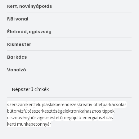
Kert, növényápolás
Női vonal
Életmód, egészség
Kismester
Barkács
Vonalzó
Népszerű címkék
szerszám
kert
felújítás
lakberendezés
kreatív ötlet
barkácsolás
bútor
víz
fűtés
szerkesztőség
elektronika
hasznos tippek
dísznövény
hőszigetelés
tető
megújuló energia
tisztítás
kerti munka
beton
nyár