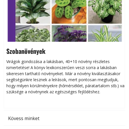
Szobanövények
Virágok gondozása a lakásban, 40+10 növény részletes
ismertetése! A könyv lexikonszerűen veszi sorra a lakásban
s
sikeresen tart­ha­tó növényeket. Már a növény kiválasztásakor
h
segítségünkre lesznek a leírások, mert pontosan megtudjuk,
k
hogy milyen körülményekre (hőmérséklet, páratartalom stb.) van
szüksége a növénynek az egészséges fejlődéshez.
t
Kövess minket