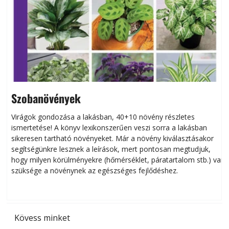
Szobanövények
Virágok gondozása a lakásban, 40+10 növény részletes
ismertetése! A könyv lexikonszerűen veszi sorra a lakásban
s
sikeresen tart­ha­tó növényeket. Már a növény kiválasztásakor
h
segítségünkre lesznek a leírások, mert pontosan megtudjuk,
k
hogy milyen körülményekre (hőmérséklet, páratartalom stb.) van
szüksége a növénynek az egészséges fejlődéshez.
t
Kövess minket