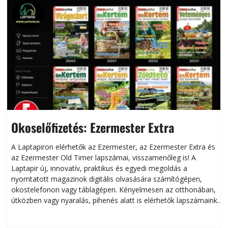
Okoselőfizetés: Ezermester Extra
A Laptapiron elérhetők az Ezermester, az Ezermester Extra és
az Ezermester Old Timer lapszámai, visszamenőleg is! A
Laptapir új, innovatív, praktikus és egyedi megoldás a
L
nyomtatott magazinok digitális olvasására számítógépen,
okostelefonon vagy táblagépen. Kényelmesen az otthonában,
útközben vagy nyaralás, pihenés alatt is elérhetők lapszámaink.
ú
Bárhol, bármikor, akár külföldön élve vagy dolgozva is
B
olvashatók az Ezermester lapszámai. A Laptapir kényelmes