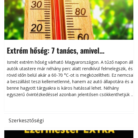
Extrém hőség: 7 tanács, amivel
megóvhatjuk autónkat a nyári károktól
Ismét extrém hőség várható Magyarországon. A tűző napon álló
autók utastere már néhány perc alatt rendkívül felmelegszik, és
rövid időn belül akár a 60-70 °C-ot is megközelítheti. Ez nemcsak
n
a beszállást teszi kellemetlenné, hanem az autó állapotára és a
benne hagyott tárgyakra is káros hatással lehet. Néhány
egyszerű óvintézkedéssel azonban jelentősen csökkenthetjük a
hőség káros hatásait.
l
Szerkesztőségi