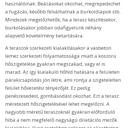
használóinak. Beázásokat okozhat, megrepedezhet 
a fugázás, később felválhatnak a burkolólapok stb. 
Mindezek megelőzhetők, ha a terasz készítésekor, 
burkolásakor jobban odafigyelünk néhány 
alapvető követelmény betartására.
A teraszok szerkezeti kialakításakor a vasbeton 
lemez szerkezeti folyamatossága miatt a koszorú 
hőszigetelése gyakran megszakad, vagy el is 
marad. Az így kialakuló hőhíd hatására a felületen 
párakicsapódás jön létre, ami rontja a szigeteletlen 
felület hővezetési tényezőjét. Ez pedig 
penészesedést, gombásodást okozhat. Ezt a terasz 
méretezett hőszigetelésével lehet megelőzni. A 
nagyobb méretű teraszoknál gyakran előforduló 
hiba a nem megfelelő nagyságú dilatációs mezők 
kialakítása. Ilyen esetekben sokszor az aljzatbeton, 