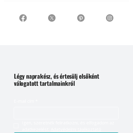
Légy naprakész, és értesülj elsőként
válogatott tartalmainkról
E-mail cím
*
Igen, szeretnék feliratkozni, és elfogadom az 
adatkezelést. 
Adatvédelmi tájékoztató