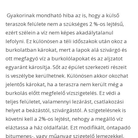
 Gyakorinak mondható hiba az is, hogy a külső 
teraszok felülete nem a szükséges 2 %-os lejtésű, 
ezért szélein a víz nem képes akadálytalanul 
lefolyni. Ez különösen a téli időszakok után okoz a 
burkolatban károkat, mert a lapok alá szivárgó és 
ott megfagyó víz a burkolólapokat és az aljzatot 
egyaránt károsítja. Sőt az épület szerkezeti részeit 
is veszélybe kerülhetnek. Különösen akkor okozhat 
jelentős károkat, ha a teraszra nem került még a 
burkolás előtt megfelelő vízszigetelés. Ez védi a 
teljes felületet, valamennyi lezárást, csatlakozási 
helyet a beázástól, szivárgástól. A szigetelésnek is 
követni kell a 2%-os lejtést, nehogy a megálló víz 
eláztassa a ház oldalfalát. Ezt modifikált, öntapadó 
bitumenes-, vagy műanyag szigetelő lemezekkel, 