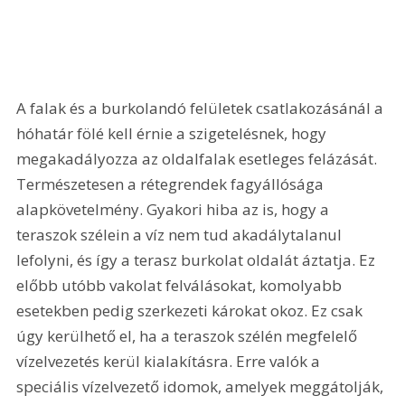
A falak és a burkolandó felületek csatlakozásánál a 
hóhatár fölé kell érnie a szigetelésnek, hogy 
megakadályozza az oldalfalak esetleges felázását. 
Természetesen a rétegrendek fagyállósága 
alapkövetelmény. Gyakori hiba az is, hogy a 
teraszok szélein a víz nem tud akadálytalanul 
lefolyni, és így a terasz burkolat oldalát áztatja. Ez 
előbb utóbb vakolat felválásokat, komolyabb 
esetekben pedig szerkezeti károkat okoz. Ez csak 
úgy kerülhető el, ha a teraszok szélén megfelelő 
vízelvezetés kerül kialakításra. Erre valók a 
speciális vízelvezető idomok, amelyek meggátolják, 