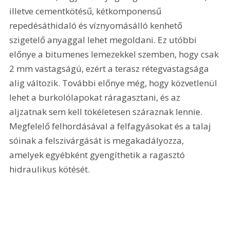
illetve cementkötésű, kétkomponensű 
repedésáthidaló és víznyomásálló kenhető 
szigetelő anyaggal lehet megoldani. Ez utóbbi 
előnye a bitumenes lemezekkel szemben, hogy csak 
2 mm vastagságú, ezért a terasz rétegvastagsága 
alig változik. További előnye még, hogy közvetlenül 
lehet a burkolólapokat ráragasztani, és az 
aljzatnak sem kell tökéletesen száraznak lennie. 
Megfelelő felhordásával a felfagyásokat és a talaj 
sóinak a felszivárgását is megakadályozza, 
amelyek egyébként gyengíthetik a ragasztó 
hidraulikus kötését.