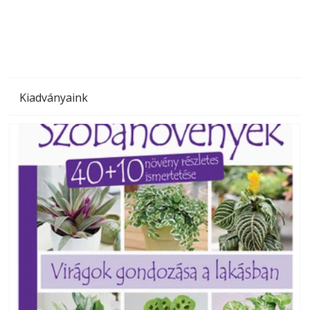
megoldás, mert: – t
Kiadványaink