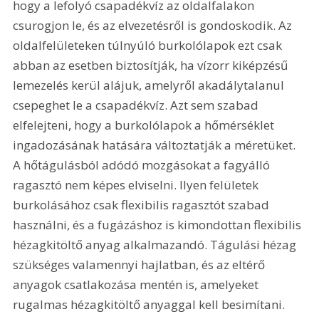
hogy a lefolyó csapadékvíz az oldalfalakon 
csurogjon le, és az elvezetésről is gondoskodik. Az 
oldalfelületeken túlnyúló burkolólapok ezt csak 
abban az esetben biztosítják, ha vízorr kiképzésű 
lemezelés kerül alájuk, amelyről akadálytalanul 
csepeghet le a csapadékvíz. Azt sem szabad 
elfelejteni, hogy a burkolólapok a hőmérséklet 
ingadozásának hatására változtatják a méretüket. 
A hőtágulásból adódó mozgásokat a fagyálló 
ragasztó nem képes elviselni. Ilyen felületek 
burkolásához csak flexibilis ragasztót szabad 
használni, és a fugázáshoz is kimondottan flexibilis 
hézagkitöltő anyag alkalmazandó. Tágulási hézag 
szükséges valamennyi hajlatban, és az eltérő 
anyagok csatlakozása mentén is, amelyeket 
rugalmas hézagkitöltő anyaggal kell besimítani.