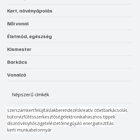
Kert, növényápolás
Női vonal
Életmód, egészség
Kismester
Barkács
Vonalzó
Népszerű címkék
szerszám
kert
felújítás
lakberendezés
kreatív ötlet
barkácsolás
bútor
víz
fűtés
szerkesztőség
elektronika
hasznos tippek
dísznövény
hőszigetelés
tető
megújuló energia
tisztítás
kerti munka
beton
nyár