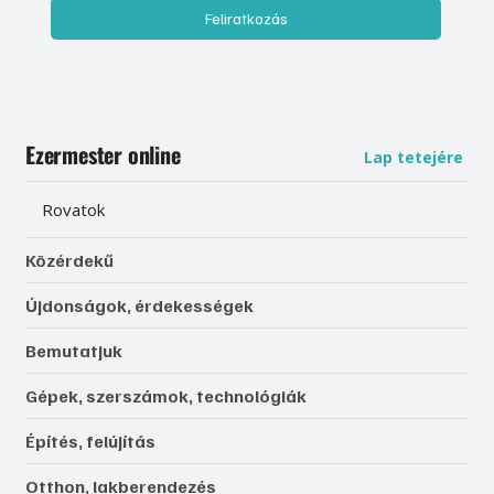
Feliratkozás
Ezermester online
Lap tetejére
Rovatok
Közérdekű
Újdonságok, érdekességek
Bemutatjuk
Gépek, szerszámok, technológiák
Építés, felújítás
Otthon, lakberendezés