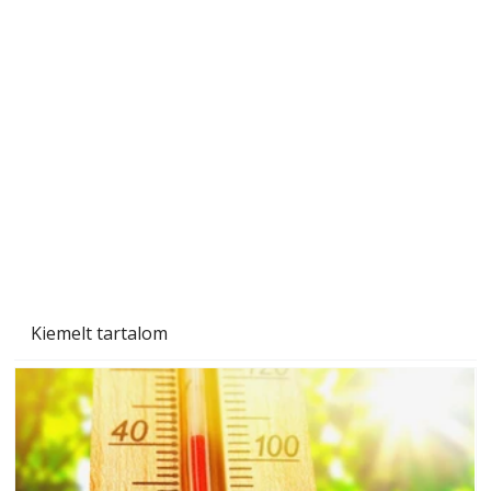
Betonjárda készítése lépésről lépésre – így
készül tartós betonburkolat
Kiemelt tartalom