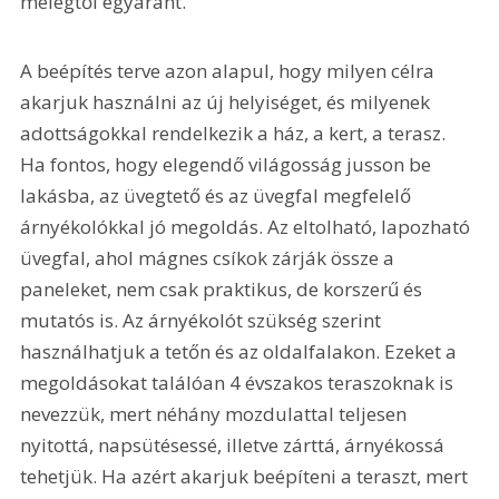
melegtől egyaránt.
A beépítés terve azon alapul, hogy milyen célra 
akarjuk használni az új helyiséget, és milyenek 
adottságokkal rendelkezik a ház, a kert, a terasz. 
Ha fontos, hogy elegendő világosság jusson be 
lakásba, az üvegtető és az üvegfal megfelelő 
árnyékolókkal jó megoldás. Az eltolható, lapozható 
üvegfal, ahol mágnes csíkok zárják össze a 
paneleket, nem csak praktikus, de korszerű és 
mutatós is. Az árnyékolót szükség szerint 
használhatjuk a tetőn és az oldalfalakon. Ezeket a 
megoldásokat találóan 4 évszakos teraszoknak is 
nevezzük, mert néhány mozdulattal teljesen 
nyitottá, napsütésessé, illetve zárttá, árnyékossá 
tehetjük. Ha azért akarjuk beépíteni a teraszt, mert 