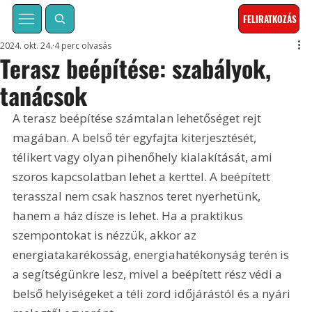
FELIRATKOZÁS
2024. okt. 24.
4 perc olvasás
Terasz beépítése: szabályok,
tanácsok
A terasz beépítése számtalan lehetőséget rejt 
magában. A belső tér egyfajta kiterjesztését, 
télikert vagy olyan pihenőhely kialakítását, ami 
szoros kapcsolatban lehet a kerttel. A beépített 
terasszal nem csak hasznos teret nyerhetünk, 
hanem a ház dísze is lehet. Ha a praktikus 
szempontokat is nézzük, akkor az 
energiatakarékosság, energiahatékonyság terén is 
a segítségünkre lesz, mivel a beépített rész védi a 
belső helyiségeket a téli zord időjárástól és a nyári 