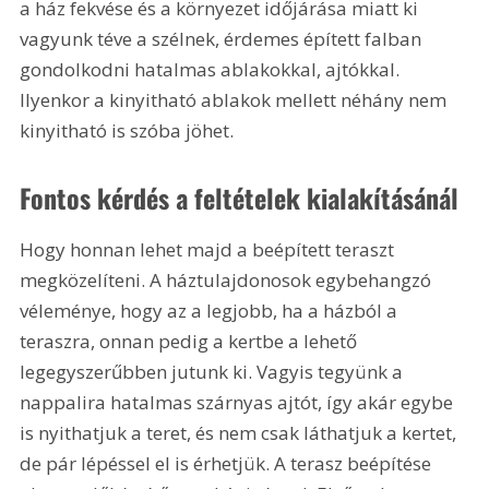
a ház fekvése és a környezet időjárása miatt ki 
vagyunk téve a szélnek, érdemes épített falban 
gondolkodni hatalmas ablakokkal, ajtókkal. 
Ilyenkor a kinyitható ablakok mellett néhány nem 
kinyitható is szóba jöhet.
Fontos kérdés a feltételek kialakításánál
Hogy honnan lehet majd a beépített teraszt 
megközelíteni. A háztulajdonosok egybehangzó 
véleménye, hogy az a legjobb, ha a házból a 
teraszra, onnan pedig a kertbe a lehető 
legegyszerűbben jutunk ki. Vagyis tegyünk a 
nappalira hatalmas szárnyas ajtót, így akár egybe 
is nyithatjuk a teret, és nem csak láthatjuk a kertet, 
de pár lépéssel el is érhetjük. A terasz beépítése 