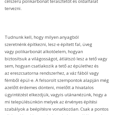
célszerű polikarbonát terasztetőt és oldalfalat 
tervezni.
Tudnunk kell, hogy milyen anyagból 
szeretnénk építkezni, lesz-e épített fal, üveg 
vagy polikarbonát alkotóelem, hogyan 
biztosítsuk a világosságot, átlátszó lesz a tető vagy 
sem, hogyan csatlakozik a tető az épülethez és 
az ereszcsatorna rendszerhez, a váz fából vagy 
fémből épül-e. A felsorolt szempontok alapján még 
azelőtt érdemes dönteni, mielőtt a hivatalos 
ügyintézést elkezdjük, vagyis utánanézünk, hogy a 
mi településünkön melyek az érvényes építési 
szabályok a beépítésre vonatkozóan. Csak a pontos 