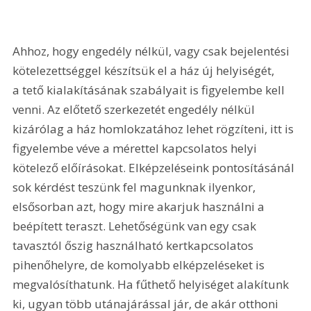
Ahhoz, hogy engedély nélkül, vagy csak bejelentési 
kötelezettséggel készítsük el a ház új helyiségét, 
a tető kialakításának szabályait is figyelembe kell 
venni. Az előtető szerkezetét engedély nélkül 
kizárólag a ház homlokzatához lehet rögzíteni, itt is 
figyelembe véve a mérettel kapcsolatos helyi 
kötelező előírásokat. Elképzeléseink pontosításánál 
sok kérdést teszünk fel magunknak ilyenkor, 
elsősorban azt, hogy mire akarjuk használni a 
beépített teraszt. Lehetőségünk van egy csak 
tavasztól őszig használható kertkapcsolatos 
pihenőhelyre, de komolyabb elképzeléseket is 
megvalósíthatunk. Ha fűthető helyiséget alakítunk 
ki, ugyan több utánajárással jár, de akár otthoni 