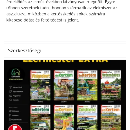
érdeklődés az elmúlt években látványosan megnőtt. Egyre
többen szeretnék tudni, honnan származik az élelmiszer az
l
asztalukra, miközben a kertészkedés sokak számára
kikapcsolódást és feltöltődést is jelent.
é
d
Szerkesztőségi