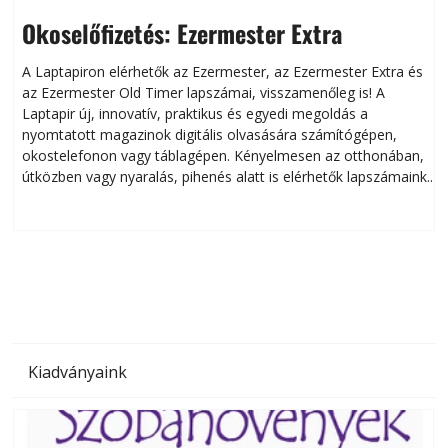
Okoselőfizetés: Ezermester Extra
A Laptapiron elérhetők az Ezermester, az Ezermester Extra és
az Ezermester Old Timer lapszámai, visszamenőleg is! A
Laptapir új, innovatív, praktikus és egyedi megoldás a
L
nyomtatott magazinok digitális olvasására számítógépen,
okostelefonon vagy táblagépen. Kényelmesen az otthonában,
útközben vagy nyaralás, pihenés alatt is elérhetők lapszámaink.
ú
Bárhol, bármikor, akár külföldön élve vagy dolgozva is
B
olvashatók az Ezermester lapszámai. A Laptapir kényelmes
megoldás, mert: – t
Kiadványaink