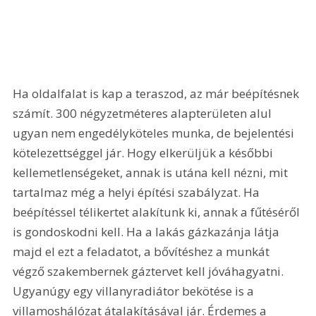
Ha oldalfalat is kap a teraszod, az már beépítésnek 
számít. 300 négyzetméteres alapterületen alul 
ugyan nem engedélyköteles munka, de bejelentési 
kötelezettséggel jár. Hogy elkerüljük a későbbi 
kellemetlenségeket, annak is utána kell nézni, mit 
tartalmaz még a helyi építési szabályzat. Ha 
beépítéssel télikertet alakítunk ki, annak a fűtéséről 
is gondoskodni kell. Ha a lakás gázkazánja látja 
majd el ezt a feladatot, a bővítéshez a munkát 
végző szakembernek gáztervet kell jóváhagyatni. 
Ugyanúgy egy villanyradiátor bekötése is a 
villamoshálózat átalakí­tásával jár. Érdemes a 