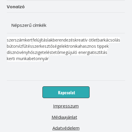
Vonalzó
Népszerű címkék
szerszám
kert
felújítás
lakberendezés
kreatív ötlet
barkácsolás
bútor
víz
fűtés
szerkesztőség
elektronika
hasznos tippek
dísznövény
hőszigetelés
tető
megújuló energia
tisztítás
kerti munka
beton
nyár
Kapcsolat
Impresszum
Médiaajánlat
Adatvédelem