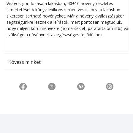
Virágok gondozása a lakásban, 40+10 növény részletes
ismertetése! A könyv lexikonszerűen veszi sorra a lakásban
s
sikeresen tart­ha­tó növényeket. Már a növény kiválasztásakor
h
segítségünkre lesznek a leírások, mert pontosan megtudjuk,
k
hogy milyen körülményekre (hőmérséklet, páratartalom stb.) van
szüksége a növénynek az egészséges fejlődéshez.
t
Kövess minket