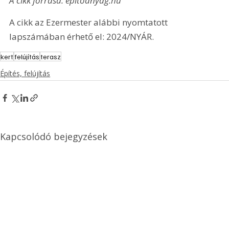
A cikk forrása: építőanyag.hu
A cikk az Ezermester alábbi nyomtatott 
lapszámában érhető el: 2024/NYÁR.
kert
felújítás
terasz
Építés, felújítás
Kapcsolódó bejegyzések