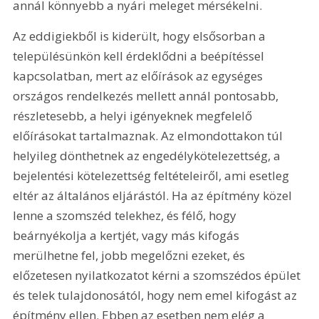
annál könnyebb a nyári meleget mérsékelni.
Az eddigiekből is kiderült, hogy elsősorban a 
településünkön kell érdeklődni a beépítéssel 
kapcsolatban, mert az előírások az egységes 
országos rendelkezés mellett annál pontosabb, 
részletesebb, a helyi igényeknek megfelelő 
előírásokat tartalmaznak. Az elmondottakon túl 
helyileg dönthetnek az engedélykötelezettség, a 
bejelentési kötelezettség feltételeiről, ami esetleg 
eltér az általános eljárástól. Ha az építmény közel 
lenne a szomszéd telekhez, és félő, hogy 
beárnyékolja a kertjét, vagy más kifogás 
merülhetne fel, jobb megelőzni ezeket, és 
előzetesen nyilatkozatot kérni a szomszédos épület 
és telek tulajdonosától, hogy nem emel kifogást az 
építmény ellen. Ebben az esetben nem elég a 