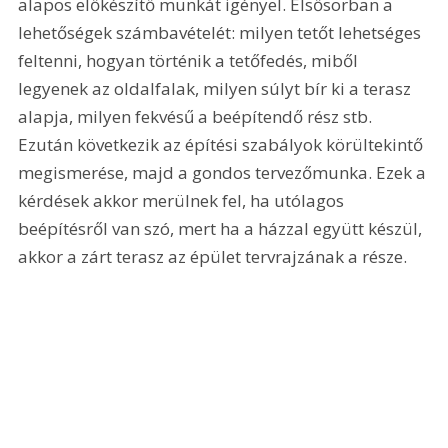
alapos előkészítő munkát igényel. Elsősorban a 
lehetőségek számbavételét: milyen tetőt lehetséges 
feltenni, hogyan történik a tetőfedés, miből 
legyenek az oldalfalak, milyen súlyt bír ki a terasz 
alapja, milyen fekvésű a beépítendő rész stb. 
Ezután következik az építési szabályok körültekintő 
megismerése, majd a gondos tervezőmunka. Ezek a 
kérdések akkor merülnek fel, ha utólagos 
beépítésről van szó, mert ha a házzal együtt készül, 
akkor a zárt terasz az épület tervrajzának a része.