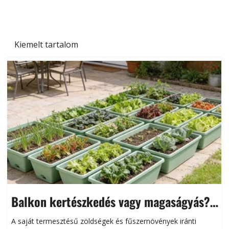
Kiemelt tartalom
Balkon kertészkedés vagy magaságyás?
Helytakarékos kertészkedés
A saját termesztésű zöldségek és fűszernövények iránti