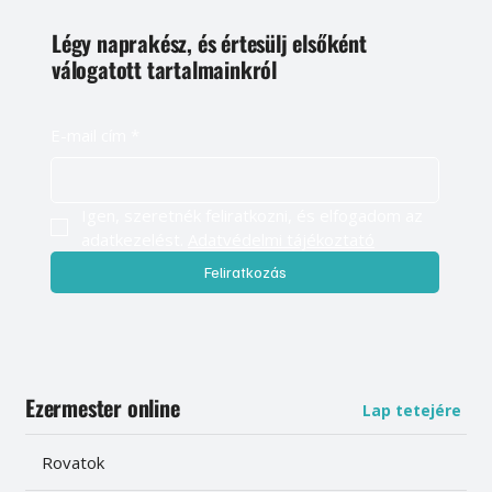
Légy naprakész, és értesülj elsőként
válogatott tartalmainkról
E-mail cím
*
Igen, szeretnék feliratkozni, és elfogadom az 
adatkezelést. 
Adatvédelmi tájékoztató
Feliratkozás
Ezermester online
Lap tetejére
Rovatok