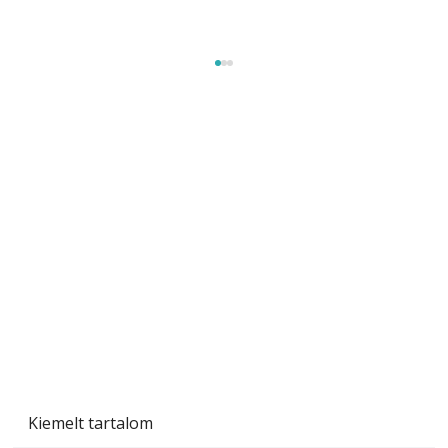
Sci-fibe illő repülő
Kiemelt tartalom