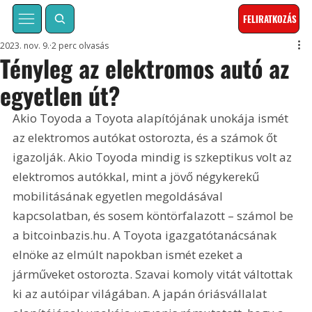
FELIRATKOZÁS
2023. nov. 9.
2 perc olvasás
Tényleg az elektromos autó az
egyetlen út?
Akio Toyoda a Toyota alapítójának unokája ismét 
az elektromos autókat ostorozta, és a számok őt 
igazolják. Akio Toyoda mindig is szkeptikus volt az 
elektromos autókkal, mint a jövő négykerekű 
mobilitásának egyetlen megoldásával 
kapcsolatban, és sosem köntörfalazott – számol be 
a bitcoinbazis.hu. A Toyota igazgatótanácsának 
elnöke az elmúlt napokban ismét ezeket a 
járműveket ostorozta. Szavai komoly vitát váltottak 
ki az autóipar világában. A japán óriásvállalat 