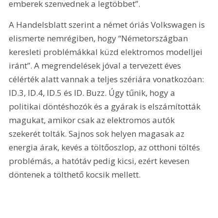
emberek szenvednek a legtöbbet”.
A Handelsblatt szerint a német óriás Volkswagen is 
elismerte nemrégiben, hogy “Németországban 
keresleti problémákkal küzd elektromos modelljei 
iránt”. A megrendelések jóval a tervezett éves 
célérték alatt vannak a teljes szériára vonatkozóan: 
ID.3, ID.4, ID.5 és ID. Buzz. Úgy tűnik, hogy a 
politikai döntéshozók és a gyárak is elszámították 
magukat, amikor csak az elektromos autók 
szekerét tolták. Sajnos sok helyen magasak az 
energia árak, kevés a töltőoszlop, az otthoni töltés 
problémás, a hatótáv pedig kicsi, ezért kevesen 
döntenek a tölthető kocsik mellett.