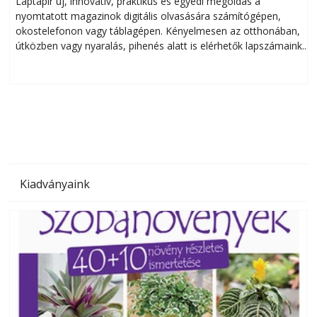
Laptapir új, innovatív, praktikus és egyedi megoldás a
L
nyomtatott magazinok digitális olvasására számítógépen,
okostelefonon vagy táblagépen. Kényelmesen az otthonában,
útközben vagy nyaralás, pihenés alatt is elérhetők lapszámaink.
ú
Bárhol, bármikor, akár külföldön élve vagy dolgozva is
B
olvashatók az Ezermester lapszámai. A Laptapir kényelmes
megoldás, mert: – t
Kiadványaink