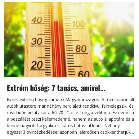
Extrém hőség: 7 tanács, amivel
megóvhatjuk autónkat a nyári károktól
Ismét extrém hőség várható Magyarországon. A tűző napon álló
autók utastere már néhány perc alatt rendkívül felmelegszik, és
rövid időn belül akár a 60-70 °C-ot is megközelítheti. Ez nemcsak
n
a beszállást teszi kellemetlenné, hanem az autó állapotára és a
benne hagyott tárgyakra is káros hatással lehet. Néhány
egyszerű óvintézkedéssel azonban jelentősen csökkenthetjük a
hőség káros hatásait.