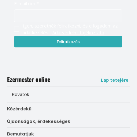
E-mail cím
*
Igen, szeretnék feliratkozni, és elfogadom az 
adatkezelést. 
Adatvédelmi tájékoztató
Feliratkozás
Ezermester online
Lap tetejére
Rovatok
Közérdekű
Újdonságok, érdekességek
Bemutatjuk