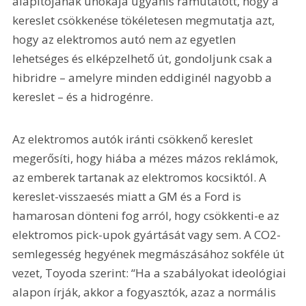
alapítójának unokája ugyanis rámutatott, hogy a 
kereslet csökkenése tökéletesen megmutatja azt, 
hogy az elektromos autó nem az egyetlen 
lehetséges és elképzelhető út, gondoljunk csak a 
hibridre – amelyre minden eddiginél nagyobb a 
kereslet – és a hidrogénre.
Az elektromos autók iránti csökkenő kereslet 
megerősíti, hogy hiába a mézes mázos reklámok, 
az emberek tartanak az elektromos kocsiktól. A 
kereslet-visszaesés miatt a GM és a Ford is 
hamarosan dönteni fog arról, hogy csökkenti-e az 
elektromos pick-upok gyártását vagy sem. A CO2-
semlegesség hegyének megmászásához sokféle út 
vezet, Toyoda szerint: “Ha a szabályokat ideológiai 
alapon írják, akkor a fogyasztók, azaz a normális 