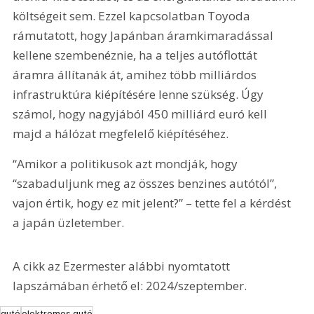
költségeit sem. Ezzel kapcsolatban Toyoda 
rámutatott, hogy Japánban áramkimaradással 
kellene szembenéznie, ha a teljes autóflottát 
áramra állítanák át, amihez több milliárdos 
infrastruktúra kiépítésére lenne szükség. Úgy 
számol, hogy nagyjából 450 milliárd euró kell 
majd a hálózat megfelelő kiépítéséhez.
“Amikor a politikusok azt mondják, hogy 
“szabaduljunk meg az összes benzines autótól”, 
vajon értik, hogy ez mit jelent?” – tette fel a kérdést 
a japán üzletember.
A cikk az Ezermester alábbi nyomtatott 
lapszámában érhető el: 2024/szeptember.
autó
elektromos autó