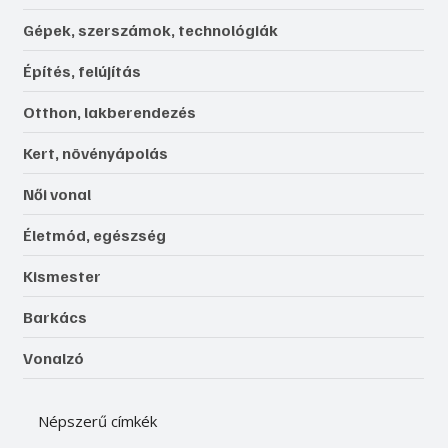
Gépek, szerszámok, technológiák
Építés, felújítás
Otthon, lakberendezés
Kert, növényápolás
Női vonal
Életmód, egészség
Kismester
Barkács
Vonalzó
Népszerű címkék