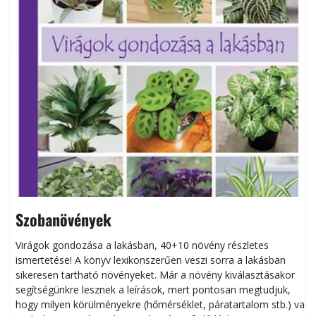
Szobanövények
Virágok gondozása a lakásban, 40+10 növény részletes
ismertetése! A könyv lexikonszerűen veszi sorra a lakásban
s
sikeresen tart­ha­tó növényeket. Már a növény kiválasztásakor
h
segítségünkre lesznek a leírások, mert pontosan megtudjuk,
k
hogy milyen körülményekre (hőmérséklet, páratartalom stb.) van