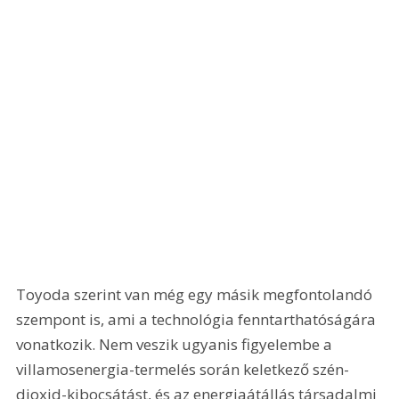
Toyoda szerint van még egy másik megfontolandó 
szempont is, ami a technológia fenntarthatóságára 
vonatkozik. Nem veszik ugyanis figyelembe a 
villamosenergia-termelés során keletkező szén-
dioxid-kibocsátást, és az energiaátállás társadalmi 