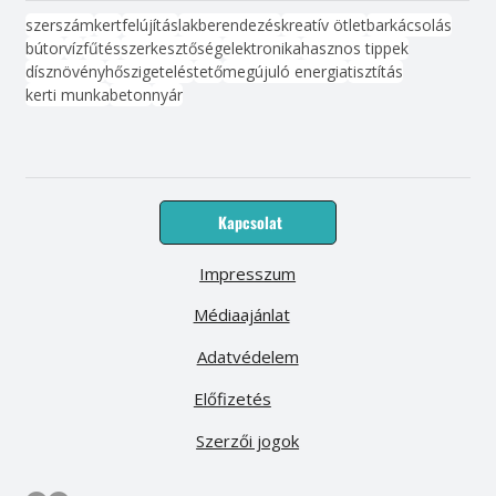
szerszám
kert
felújítás
lakberendezés
kreatív ötlet
barkácsolás
bútor
víz
fűtés
szerkesztőség
elektronika
hasznos tippek
dísznövény
hőszigetelés
tető
megújuló energia
tisztítás
kerti munka
beton
nyár
Kapcsolat
Impresszum
Médiaajánlat
Adatvédelem
Előfizetés
Szerzői jogok