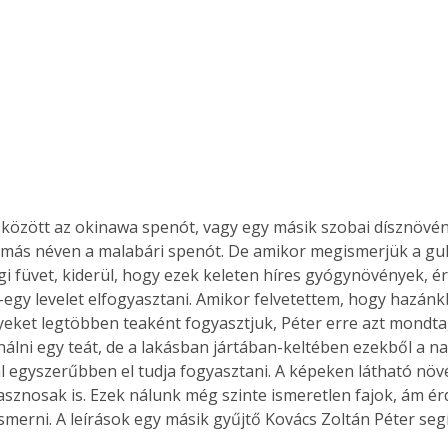
Együtt jobban megéri!
Bővebb információ itt!
k az
Együtt jobban megéri! A
mester
könyvek tetszőleges
er Old
párosítással kedvezményes
áron, 0 Ft postaköltséggel
 között az okinawa spenót, vagy egy másik szobai dísznövén
ptapir új,
megrendelhetők!
és egyedi
a, más néven a malabári spenót. De amikor megismerjük a gul
tt
gi füvet, kiderül, hogy ezek keleten híres gyógynövények, é
lvasására
egy levelet elfogyasztani. Amikor felvetettem, hogy hazánk
elefonon
ket legtöbben teaként fogyasztjuk, Péter erre azt mondta
nyelmesen
nálni egy teát, de a lakásban jártában-keltében ezekből a na
ben vagy
al egyszerűbben el tudja fogyasztani. A képeken látható növ
t is
asznosak is. Ezek nálunk még szinte ismeretlen fajok, ám é
. Bárhol,
merni. A leírások egy másik gyűjtő Kovács Zoltán Péter seg
ön élve
ashatók az