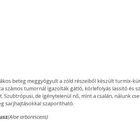
ákos beteg meggyógyult a zöld részeiből készült turmix-kúrá
ta számos tumornál igazolták gátló, kórlefolyás lassító és 
. Szubtrópusi, de igénytelenül nő, mint a csalán, nálunk cs
eg sarjhajtásokkal szaporítható.
tusz
(Aloe arborescens)