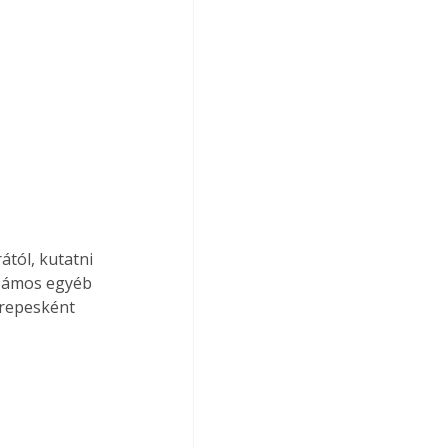
tól, kutatni 
számos egyéb 
erepesként 