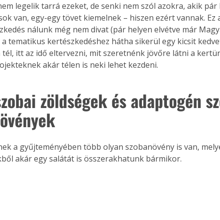
em legelik tarrá ezeket, de senki nem szól azokra, akik pár l
sok van, egy-egy tövet kiemelnek – hiszen ezért vannak. Ez 
zkedés nálunk még nem divat (pár helyen elvétve már Magy
e a tematikus kertészkedéshez hátha sikerül egy kicsit kedvet
él, itt az idő eltervezni, mit szeretnénk jövőre látni a kert
ojekteknek akár télen is neki lehet kezdeni.
szobai zöldségek és adaptogén sz
övények
ek a gyűjteményében több olyan szobanövény is van, melye
kből akár egy salátát is összerakhatunk bármikor.