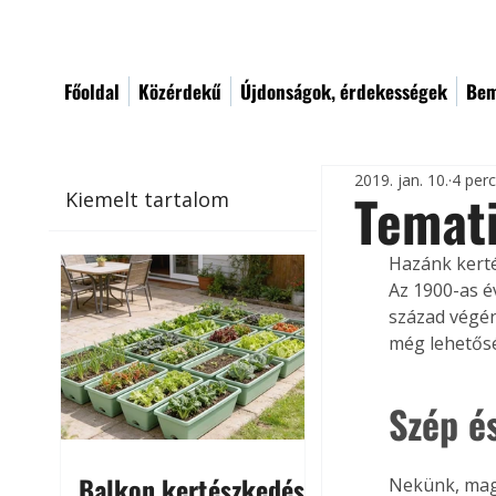
Főoldal
Közérdekű
Újdonságok, érdekességek
Bem
2019. jan. 10.
4 per
Temat
Kiemelt tartalom
Hazánk kerté
Az 1900-as é
század végén
még lehetős
Szép é
Balkon kertészkedés
Nekünk, magy