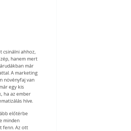
 csinálni ahhoz, 
 szép, hanem mert 
 árudákban már 
ttal. A marketing 
an növényfaj van 
már egy kis 
k, ha az ember 
matizálás híve.
ább előtérbe 
te minden 
fenn. Az ott 