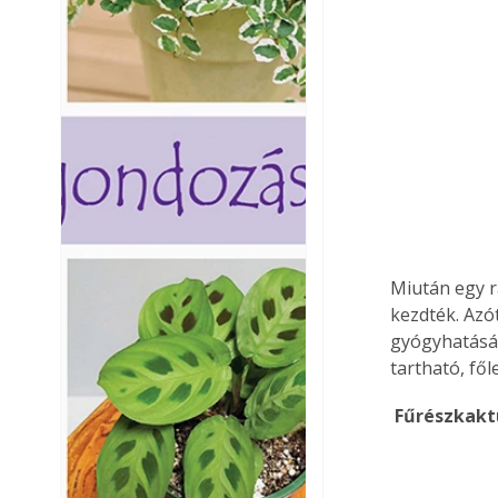
Miután egy r
kezdték. Azó
gyógyhatását
tartható, fől
 Fűrészkak