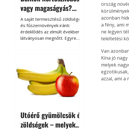
ország növén
vagy magaságyás?
körülmények 
Helytakarékos
azonban hide
A saját termesztésű zöldségek
kertészkedés
a fény, ami 
és fűszernövények iránti
ne legyen té
érdeklődés az elmúlt években
látványosan megnőtt. Egyre
teleltetési k
többen szeretnék tudni, honnan
származik az élelmiszer az
Van azonban 
asztalukra, miközben a
Kína jó nagy 
kertészkedés sokak számára
melyek nagy
kikapcsolódást és feltöltődést
egzotikusak,
is jelent.
azzal, ami a
Utóérő gyümölcsök és
zöldségek – melyek