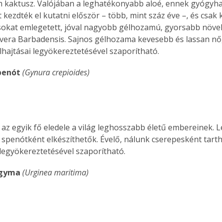
 kaktusz. Valójában a leghatékonyabb aloé, ennek gyógyha
 kezdték el kutatni először – több, mint száz éve –, és csak
okat emlegetett, jóval nagyobb gélhozamú, gyorsabb növek
 vera Barbadensis. Sajnos gélhozama kevesebb és lassan nő
lhajtásai legyökereztetésével szaporítható.
penót 
(Gynura crepioides)
az egyik fő eledele a világ leghosszabb életű embereinek. Le
 spenótként elkészíthetők. Évelő, nálunk cserepesként tart
legyökereztetésével szaporítható.
agyma 
(Urginea maritima)
ertben,
Gyógyító növények: a
sban
természet kincsei az