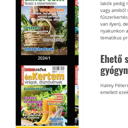
lakók pedig n
vagy amiből 
fűszerkertés
van ilyen), d
nyakunkon a t
tematikus pr
Ehető 
gyógyn
Halmy Pétern
emellett eze