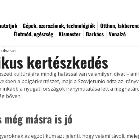
utatjuk
Gépek, szerszámok, technológiák
Otthon, lakberen
Életmód, egészség
Kismester
Barkács
Vonalzó
c olvasás
ikus kertészkedés
szeti kultúrájára mindig hatással van valamilyen divat – ami
vekben a bolgárkertészet, majd a Szovjetunió adta az irányv
 inkább a nyugati országok iránymutatása lett a meghatáro
ég bőven.
s még másra is jó
aroknak az egzotikum azt jelenti, hogy valami távoli, mele