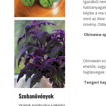
Igazából nem
hatóanyagait
képbe a ma s
mint az Aloe
növény. Olda
 Okinawa-s
Okinawán ez 
ehetők, vagy
hajtásvégek 
 Tengeri h
Szobanövények
Virágoskert: k
teraszon, laká
Virágok gondozása a lakásban,