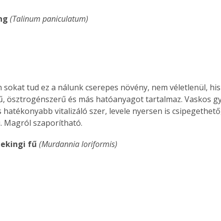
. A
eng
 (Talinum paniculatum)
megoldás,
 sokat tud ez a nálunk cserepes növény, nem véletlenül, hi
ű, ösztrogénszerű és más hatóanyagot tartalmaz. Vaskos g
s hatékonyabb vitalizáló szer, levele nyersen is csipegethető
 Magról szaporítható.
Pekingi fű 
(Murdannia loriformis)