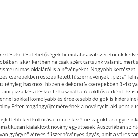
kertészkedési lehetőségek bemutatásával szeretnénk kedvet
obában, akár kertben ne csak azért tartsunk valamit, mert
smerni más oldaláról is a növényeket. Nagyobb kertészeti
zes cserepekben összeültetett fűszernövények „pizza” felira
itt tényleg hasznos, hiszen e dekoratív cserepekben 3-4 oly
 ami pizza készítéskor felhasználható zöldfűszerként. Ez is 
 ennél sokkal komolyabb és érdekesebb dolgok is kiderülne
lmy Péter magángyűjteményének a növényeit, aki pont e te
fejlettebb kertkultúrával rendelkező országokban egyre ink
ematikusan kialakított növény együttesek. Ausztriában szin
van gyógynövényes-fűszernövényes ágyás, amit a város tart 