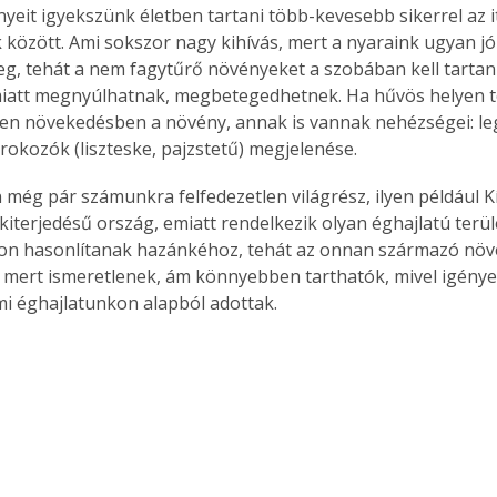
yeit igyekszünk életben tartani több-kevesebb sikerrel az it
között. Ami sokszor nagy kihívás, mert a nyaraink ugyan jó 
g, tehát a nem fagytűrő növényeket a szobában kell tartani
miatt megnyúlhatnak, megbetegedhetnek. Ha hűvös helyen te
len növekedésben a növény, annak is vannak nehézségei: le
órokozók (liszteske, pajzstetű) megjelenése.
még pár számunkra felfedezetlen világrész, ilyen például K
kiterjedésű ország, emiatt rendelkezik olyan éghajlatú terüle
on hasonlítanak hazánkéhoz, tehát az onnan származó nö
 mert ismeretlenek, ám könnyebben tarthatók, mivel igény
 mi éghajlatunkon alapból adottak.