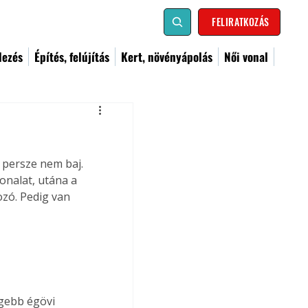
FELIRATKOZÁS
dezés
Építés, felújítás
Kert, növényápolás
Női vonal
 persze nem baj. 
onalat, utána a 
zó. Pedig van 
gebb égövi 