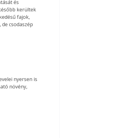
tását és 
 később kerültek 
edésű fajok, 
, de csodaszép 
velei nyersen is 
ható növény, 