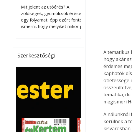
érnek tovább leszedés
Mit jelent az utóérés? A
után?
zöldségek, gyümölcsök érése
egy folyamat, épp ezért fontos
ismerni, hogy melyiket mikor jó
leszedni. Meg kell különböztetni
a gazdasági és a biológiai
érettséget. Például a
A tematikus 
paradicsomot sokszor
Szerkesztőségi
gazdasági érettségben, azaz
hogy akár sz
félig éretten szedik le, ezután
érdemes megi
utaztatják hosszan, és még
kaphatók dís
pulton tartható kell legyen.
ötletessége 
Utóérik eközben, de nem lesz
összeültetve,
olyan ízű, mint amit a saját
tematika, de
kertünkben, biológiai
megismeri Ha
érettségben szedünk le. Teljes
érettségben szedve nem
A nálunknál 
tárolható h
kerülnek a t
kisvárosban 