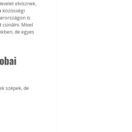
evelet elvisznek, 
a közösségi 
arországon is 
 csinálni. Mivel 
ünkben, de egyes 
obai 
k szépek, de 