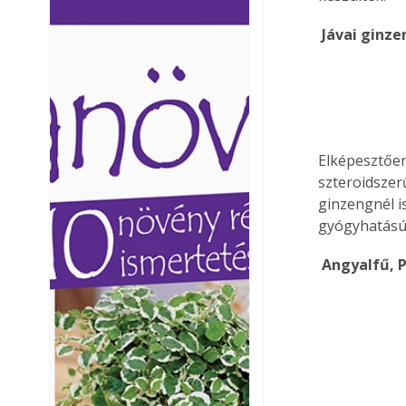
Ezermester lapszámai. A
Ezermester lapszámai
 Jávai ginz
Laptapir kényelmes megoldás,
Laptapir kényelmes 
mert: – t
mert: – t
Elképesztően
szteroidszer
ginzengnél i
gyógyhatású.
 Angyalfű, 