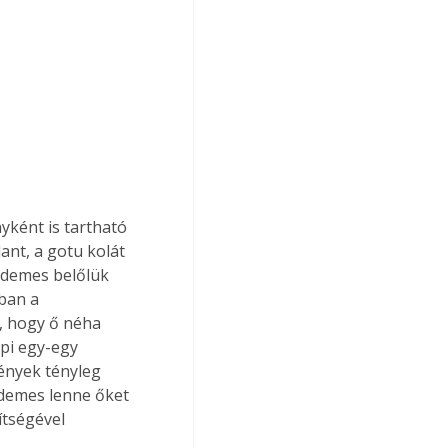
yként is tartható 
ant, a gotu kolát 
rdemes belőlük 
ban a 
, hogy ő néha 
pi egy-egy 
ények tényleg 
rdemes lenne őket 
ítségével 