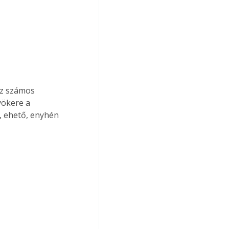
sz számos 
yökere a 
, ehető, enyhén 