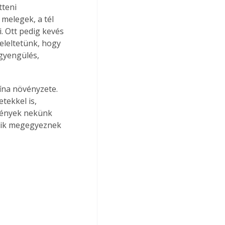
teni 
melegek, a tél 
. Ott pedig kevés 
leltetünk, hogy 
gyengülés, 
ína növényzete. 
tekkel is, 
vények nekünk 
eik megegyeznek 