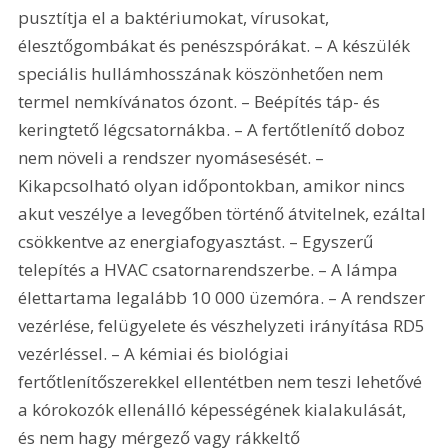
pusztítja el a baktériumokat, vírusokat, 
élesztőgombákat és penészspórákat. – A készülék 
speciális hullámhosszának köszönhetően nem 
termel nemkívánatos ózont. – Beépítés táp- és 
keringtető légcsatornákba. – A fertőtlenítő doboz 
nem növeli a rendszer nyomásesését. – 
Kikapcsolható olyan időpontokban, amikor nincs 
akut veszélye a levegőben történő átvitelnek, ezáltal 
csökkentve az energiafogyasztást. – Egyszerű 
telepítés a HVAC csatornarendszerbe. – A lámpa 
élettartama legalább 10 000 üzemóra. – A rendszer 
vezérlése, felügyelete és vészhelyzeti irányítása RD5 
vezérléssel. – A kémiai és biológiai 
fertőtlenítőszerekkel ellentétben nem teszi lehetővé 
a kórokozók ellenálló képességének kialakulását, 
és nem hagy mérgező vagy rákkeltő 