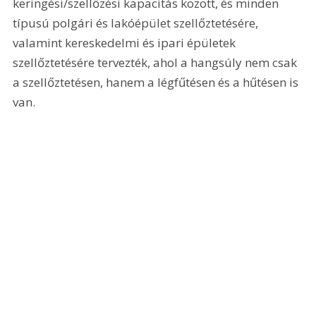
keringési/szellőzési kapacitás között, és minden 
típusú polgári és lakóépület szellőztetésére, 
valamint kereskedelmi és ipari épületek 
szellőztetésére tervezték, ahol a hangsúly nem csak 
a szellőztetésen, hanem a légfűtésen és a hűtésen is 
van.