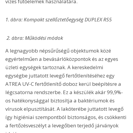
vizes fűtőelemek használatára.
1. ábra: Kompakt szellőztetőegység DUPLEX RS5
 2. ábra: Működési módok
A legnagyobb népsűrűségű objektumok közé 
egyértelműen a bevásárlóközpontok és az egyes 
üzleti egységek tartoznak. A kereskedelmi 
egységbe juttatott levegő fertőtlenítéséhez egy 
ATREA UV-C fertőtlenítő doboz kerül beépítésre a 
légcsatorna rendszerbe. Ez a készülék akár 99,9%-
os hatékonysággal biztosítja a baktériumok és 
vírusok elpusztítását. A lakóterébe juttatott levegő 
így higiéniai szempontból biztonságos, és csökkenti 
a fertőzésveszélyt a levegőben terjedő járványok 