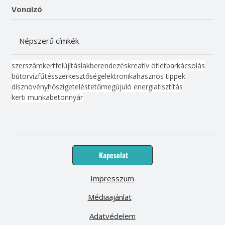
Vonalzó
Népszerű címkék
szerszám
kert
felújítás
lakberendezés
kreatív ötlet
barkácsolás
bútor
víz
fűtés
szerkesztőség
elektronika
hasznos tippek
dísznövény
hőszigetelés
tető
megújuló energia
tisztítás
kerti munka
beton
nyár
Kapcsolat
Impresszum
Médiaajánlat
Adatvédelem