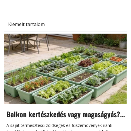
Kiemelt tartalom
Balkon kertészkedés vagy magaságyás?
Helytakarékos kertészkedés
A saját termesztésű zöldségek és fűszernövények iránti