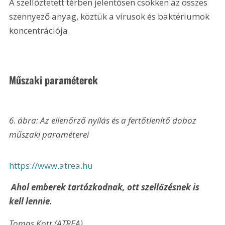
A szellőztetett térben jelentősen csökken az összes 
szennyező anyag, köztük a vírusok és baktériumok 
koncentrációja.
Műszaki paraméterek
6. ábra: Az ellenőrző nyílás és a fertőtlenítő doboz 
műszaki paraméterei 
https://www.atrea.hu
 Ahol emberek tartózkodnak, ott szellőzésnek is 
kell lennie.
Tomas Kott (ATREA)