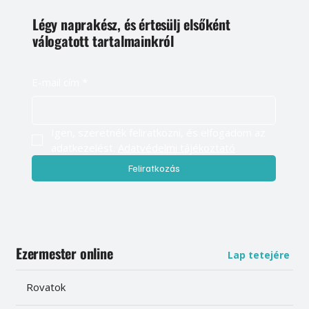
Légy naprakész, és értesülj elsőként
válogatott tartalmainkról
E-mail cím
*
Igen, szeretnék feliratkozni, és elfogadom az 
adatkezelést. 
Adatvédelmi tájékoztató
Feliratkozás
Ezermester online
Lap tetejére
Rovatok