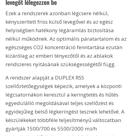
levegőt lélegezzen be
Ezek a rendszerek azonban légcsere nélkül, 
kényszerített friss külső levegővel és az egész 
helyiségben hatékony légáramlás biztosítása 
nélkül működnek. Az optimális páratartalom és az 
egészséges CO2 koncentráció fenntartása ezután 
kizárólag az emberi tényezőtől és az ablakok 
rendszeres nyitásának szükségességétől függ.
A rendszer alapját a DUPLEX RS5 
szellőztetőegységek képezik, amelyek a központi 
légcsatornákon keresztül a keringtetés és hűtés 
egyedülálló megoldásával teljes szellőzést és 
egyidejűleg belső légkeringést tesznek lehetővé. A 
készülékeket többféle teljesítményű változatban 
gyártják 1500/700 és 5500/2000 m
/h 
3