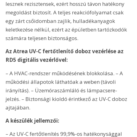
lesznek rezisztensek, ezért hosszú távon hatékony 
megoldást biztosít. A teljes reakciófolyamat csak 
egy zárt csőidomban zajlik, hulladékanyagok 
keletkezése nélkül, ezért az épületben tartózkodók 
számára teljesen biztonságos.
Az Atrea UV-C fertőtlenítő doboz vezérlése az 
RD5 digitális vezérlővel:
– A HVAC-rendszer működésének blokkolása. – A 
működési állapotok láthatóak a weben (távoli 
irányítás). – Üzemóraszámláló és lámpacsere-
jelzés. – Biztonsági kioldó érintkező az UV-C doboz 
ajtajában.
A készülék jellemzői:
– Az UV-C fertőtlenítés 99,9%-os hatékonysággal 