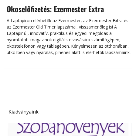
Okoselőfizetés: Ezermester Extra
A Laptapiron elérhetők az Ezermester, az Ezermester Extra és
az Ezermester Old Timer lapszámai, visszamenőleg is! A
Laptapir új, innovatív, praktikus és egyedi megoldás a
L
nyomtatott magazinok digitális olvasására számítógépen,
okostelefonon vagy táblagépen. Kényelmesen az otthonában,
útközben vagy nyaralás, pihenés alatt is elérhetők lapszámaink.
ú
Bárhol, bármikor, akár külföldön élve vagy dolgozva is
B
olvashatók az Ezermester lapszámai. A Laptapir kényelmes
megoldás, mert: – t
Kiadványaink