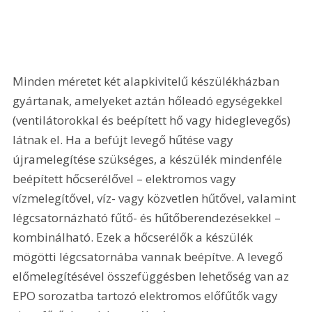
Minden méretet két alapkivitelű készülékházban 
gyártanak, amelyeket aztán hőleadó egységekkel 
(ventilátorokkal és beépített hő vagy hideglevegős) 
látnak el. Ha a befújt levegő hűtése vagy 
újramelegítése szükséges, a készülék mindenféle 
beépített hőcserélővel – elektromos vagy 
vízmelegítővel, víz- vagy közvetlen hűtővel, valamint 
légcsatornázható fűtő- és hűtőberendezésekkel – 
kombinálható. Ezek a hőcserélők a készülék 
mögötti légcsatornába vannak beépítve. A levegő 
előmelegítésével összefüggésben lehetőség van az 
EPO sorozatba tartozó elektromos előfűtők vagy 