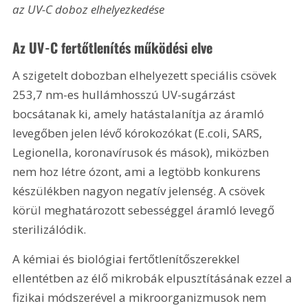
az UV-C doboz elhelyezkedése
Az UV-C fertőtlenítés működési elve
A szigetelt dobozban elhelyezett speciális csövek 
253,7 nm-es hullámhosszú UV-sugárzást 
bocsátanak ki, amely hatástalanítja az áramló 
levegőben jelen lévő kórokozókat (E.coli, SARS, 
Legionella, koronavírusok és mások), miközben 
nem hoz létre ózont, ami a legtöbb konkurens 
készülékben nagyon negatív jelenség. A csövek 
körül meghatározott sebességgel áramló levegő 
sterilizálódik.
A kémiai és biológiai fertőtlenítőszerekkel 
ellentétben az élő mikrobák elpusztításának ezzel a 
fizikai módszerével a mikroorganizmusok nem 