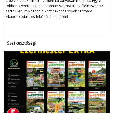
érdeklődés az elmúlt években látványosan megnőtt. Egyre
többen szeretnék tudni, honnan származik az élelmiszer az
l
asztalukra, miközben a kertészkedés sokak számára
kikapcsolódást és feltöltődést is jelent.
é
d
Szerkesztőségi