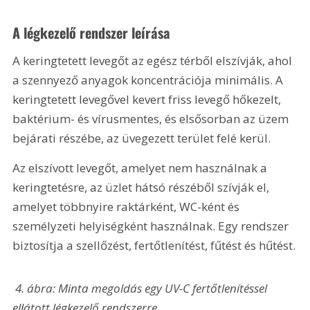
A légkezelő rendszer leírása
A keringtetett levegőt az egész térből elszívják, ahol 
a szennyező anyagok koncentrációja minimális. A 
keringtetett levegővel kevert friss levegő hőkezelt, 
baktérium- és vírusmentes, és elsősorban az üzem 
bejárati részébe, az üvegezett terület felé kerül.
Az elszívott levegőt, amelyet nem használnak a 
keringtetésre, az üzlet hátsó részéből szívják el, 
amelyet többnyire raktárként, WC-ként és 
személyzeti helyiségként használnak. Egy rendszer 
biztosítja a szellőzést, fertőtlenítést, fűtést és hűtést.
 4. ábra: Minta megoldás egy UV-C fertőtlenítéssel 
ellátott légkezelő rendszerre