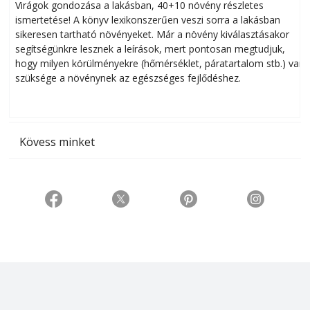
Virágok gondozása a lakásban, 40+10 növény részletes
ismertetése! A könyv lexikonszerűen veszi sorra a lakásban
s
sikeresen tart­ha­tó növényeket. Már a növény kiválasztásakor
h
segítségünkre lesznek a leírások, mert pontosan megtudjuk,
k
hogy milyen körülményekre (hőmérséklet, páratartalom stb.) van
szüksége a növénynek az egészséges fejlődéshez.
t
Kövess minket