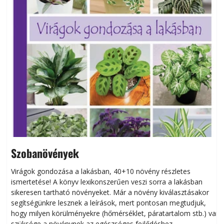
Szobanövények
Virágok gondozása a lakásban, 40+10 növény részletes
ismertetése! A könyv lexikonszerűen veszi sorra a lakásban
s
sikeresen tart­ha­tó növényeket. Már a növény kiválasztásakor
h
segítségünkre lesznek a leírások, mert pontosan megtudjuk,
k
hogy milyen körülményekre (hőmérséklet, páratartalom stb.) van
szüksége a növénynek az egészséges fejlődéshez.