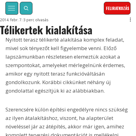
FELIRATKOZÁS
2014. febr. 7.
3 perc olvasás
Télikertek kialakítása
Nyitott terasz télikerté alakítása komplex feladat, 
mivel sok tényezőt kell figyelembe venni. Előző 
lapszámunkban részletesen elemeztük azokat a 
szempontokat, amelyeket mérlegelnünk érdemes, 
amikor egy nyitott terasz funkcióváltásán 
gondolkozunk. Korábbi cikkünket néhány új 
gondolattal egészítjük ki az alábbiakban.
Szerencsére külön építési engedélyre nincs szükség 
az ilyen átalakításhoz, viszont, ha alapterület 
növeléssel jár az átépítés, akkor már igen, amihez 
komplett tervezési dokumentációt is mellékelni 