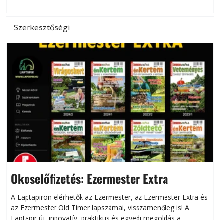
Szerkesztőségi
Okoselőfizetés: Ezermester Extra
A Laptapiron elérhetők az Ezermester, az Ezermester Extra és
az Ezermester Old Timer lapszámai, visszamenőleg is! A
Laptapir új, innovatív, praktikus és egyedi megoldás a
L