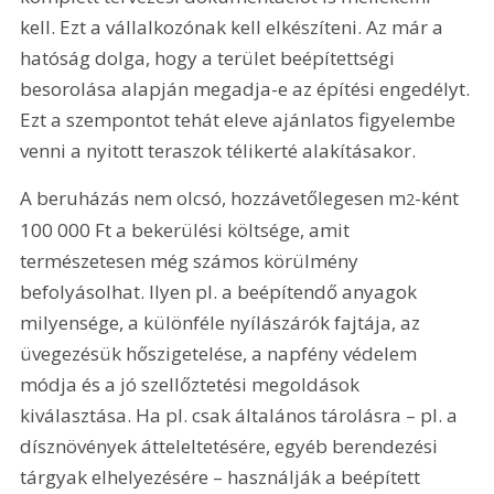
kell. Ezt a vállalkozónak kell elkészíteni. Az már a 
hatóság dolga, hogy a terület beépítettségi 
besorolása alapján megadja-e az építési engedélyt. 
Ezt a szempontot tehát eleve ajánlatos figyelembe 
venni a nyitott teraszok télikerté alakításakor.
A beruházás nem olcsó, hozzávetőlegesen m
-ként 
2
100 000 Ft
 a bekerülési költsége, amit 
természetesen még számos körülmény 
befolyásolhat. Ilyen pl. a beépítendő anyagok 
milyensége, a különféle nyílászárók fajtája, az 
üvegezésük hőszigetelése, a napfény védelem 
módja és a jó szellőztetési megoldások 
kiválasztása. Ha pl. csak általános tárolásra – pl. a 
dísznövények átteleltetésére, egyéb berendezési 
tárgyak elhelyezésére – használják a beépített 