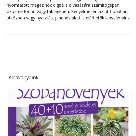
nyomtatott magazinok digitális olvasására számítógépen,
okostelefonon vagy táblagépen. Kényelmesen az otthonában,
útközben vagy nyaralás, pihenés alatt is elérhetők lapszámaink.
ú
Bárhol, bármikor, akár külföldön élve vagy dolgozva is
B
olvashatók az Ezermester lapszámai. A Laptapir kényelmes
megoldás, mert: – t
Kiadványaink