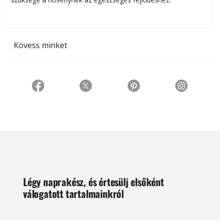
t
Kövess minket
Légy naprakész, és értesülj elsőként
válogatott tartalmainkról