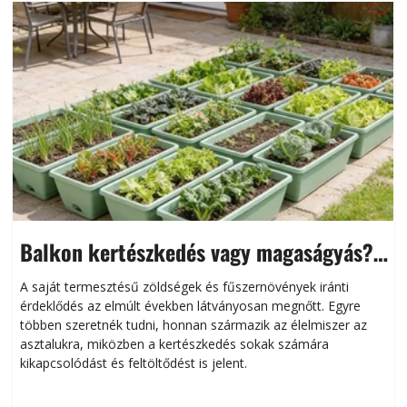
Balkon kertészkedés vagy magaságyás?
Helytakarékos kertészkedés
A saját termesztésű zöldségek és fűszernövények iránti
érdeklődés az elmúlt években látványosan megnőtt. Egyre
többen szeretnék tudni, honnan származik az élelmiszer az
l
asztalukra, miközben a kertészkedés sokak számára
kikapcsolódást és feltöltődést is jelent.
é
d