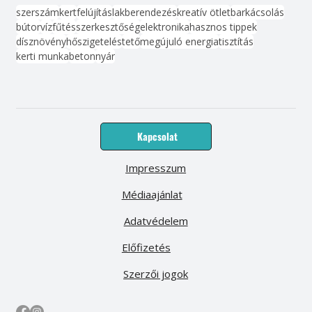
szerszám
kert
felújítás
lakberendezés
kreatív ötlet
barkácsolás
bútor
víz
fűtés
szerkesztőség
elektronika
hasznos tippek
dísznövény
hőszigetelés
tető
megújuló energia
tisztítás
kerti munka
beton
nyár
Kapcsolat
Impresszum
Médiaajánlat
Adatvédelem
Előfizetés
Szerzői jogok