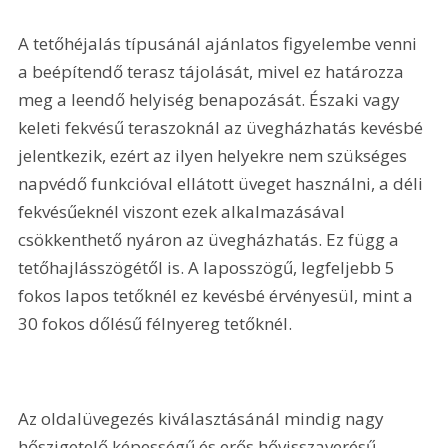
A tetőhéjalás típusánál ajánlatos figyelembe venni 
a beépítendő terasz tájolását, mivel ez határozza 
meg a leendő helyiség benapozását. Északi vagy 
keleti fekvésű teraszoknál az üvegházhatás kevésbé 
jelentkezik, ezért az ilyen helyekre nem szükséges 
napvédő funkcióval ellátott üveget használni, a déli 
fekvésűeknél viszont ezek alkalmazásával 
csökkenthető nyáron az üvegházhatás. Ez függ a 
tetőhajlásszögétől is. A laposszögű, legfeljebb 5 
fokos lapos tetőknél ez kevésbé érvényesül, mint a 
30 fokos dőlésű félnyereg tetőknél.
Az oldalüvegezés kiválasztásánál mindig nagy 
hőszigetelő képességű és erős hővisszaverésű 