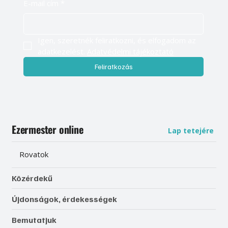
E-mail cím
*
Igen, szeretnék feliratkozni, és elfogadom az 
adatkezelést. 
Adatvédelmi tájékoztató
Feliratkozás
Ezermester online
Lap tetejére
Rovatok
Közérdekű
Újdonságok, érdekességek
Bemutatjuk