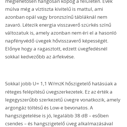
meglehetősen hangosan kopog a felületén. Évek 
múlva még a víztiszta kivitelű is mattul, ami 
azonban opál vagy bronzszínű tábláknál nem 
zavaró. Létezik energia visszaverő szürkés színű 
változatuk is, amely azonban nem éri el a hasonló 
napfényvédő üvegek hővisszaverő képességét. 
Előnye hogy a ragasztott, edzett üvegfedésnél 
sokkal kedvezőbb az árfekvése.
Sokkal jobb U= 1,1 W/m
K hőszigetelő hatásúak a 
2
réteges felépítésű üvegszerkezetek. Ez az érték a 
legegyszerűbb szerkezetű üvegre vonatkozik, amely 
argongáz töltésű és Low-e bevonatos. A 
hangszigetelése is jó, legalább 38 dB – esőben 
csendes – és hangszigetelő üveg alkalmazásával 