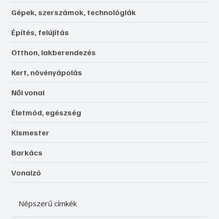
Gépek, szerszámok, technológiák
Építés, felújítás
Otthon, lakberendezés
Kert, növényápolás
Női vonal
Életmód, egészség
Kismester
Barkács
Vonalzó
Népszerű címkék