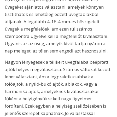
üvegeket ajánlatos választani, amelyek könnyen 
tisztíthatók és lehetőleg edzett üvegtáblákból 
álljanak. A legalább 4-16-4 mm-es hőszigetelt 
üvegek a megfelelőek, ám ezen túl számos 
szempontra ügyelve kell a megfelelőt kiválasztani. 
Ugyanis az az üveg, amelyik kívül tartja nyáron a 
nap meleget, az télen sem engedi azt hasznosulni. 
Nagyon lényegesek a télikert üvegfalába beépített 
ajtók helyes megválasztása. Számos változat között 
lehet választani, ám a legpraktikusabbak a 
tolóajtók, a nyíló-bukó ajtók, ablakok, vagy a 
harmonika ajtók, amelyeknek kiválasztásakor 
főként a helyigényükre kell nagy figyelmet 
fordítani. Ezek egyben a helyiség szellőzésében is 
jelentős szerepet kaphatnak. Jó választással 