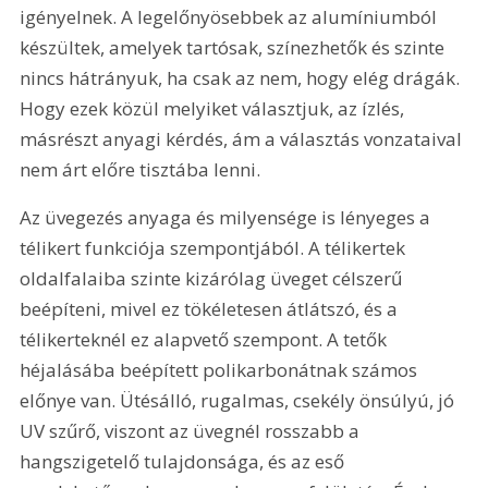
igényelnek. A legelőnyösebbek az alumíniumból 
készültek, amelyek tartósak, színezhetők és szinte 
nincs hátrányuk, ha csak az nem, hogy elég drágák. 
Hogy ezek közül melyiket választjuk, az ízlés, 
másrészt anyagi kérdés, ám a választás vonzataival 
nem árt előre tisztába lenni.
Az üvegezés anyaga és milyensége is lényeges a 
télikert funkciója szempontjából. A télikertek 
oldalfalaiba szinte kizárólag üveget célszerű 
beépíteni, mivel ez tökéletesen átlátszó, és a 
télikerteknél ez alapvető szempont. A tetők 
héjalásába beépített polikarbonátnak számos 
előnye van. Ütésálló, rugalmas, csekély önsúlyú, jó 
UV szűrő, viszont az üvegnél rosszabb a 
hangszigetelő tulajdonsága, és az eső 