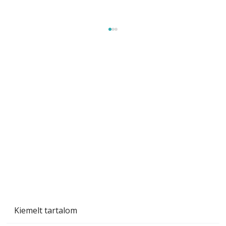
Beton járdalap készítése és lerakása – gyári
és saját készítésű megoldások
Kiemelt tartalom