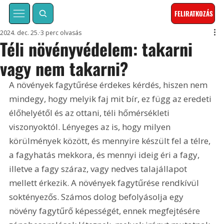
FELIRATKOZÁS
2024. dec. 25.
3 perc olvasás
Téli növényvédelem: takarni
vagy nem takarni?
A növények fagytűrése érdekes kérdés, hiszen nem 
mindegy, hogy melyik faj mit bír, ez függ az eredeti 
élőhelyétől és az ottani, téli hőmérsékleti 
viszonyoktól. Lényeges az is, hogy milyen 
körülmények között, és mennyire készült fel a télre, 
a fagyhatás mekkora, és mennyi ideig éri a fagy, 
illetve a fagy száraz, vagy nedves talajállapot 
mellett érkezik. A növények fagytűrése rendkívül 
soktényezős. Számos dolog befolyásolja egy 
növény fagytűrő képességét, ennek megfejtésére 