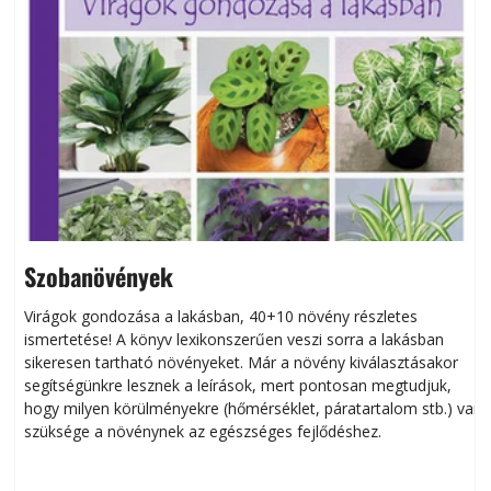
Szobanövények
Virágok gondozása a lakásban, 40+10 növény részletes
ismertetése! A könyv lexikonszerűen veszi sorra a lakásban
s
sikeresen tart­ha­tó növényeket. Már a növény kiválasztásakor
h
segítségünkre lesznek a leírások, mert pontosan megtudjuk,
k
hogy milyen körülményekre (hőmérséklet, páratartalom stb.) van
szüksége a növénynek az egészséges fejlődéshez.
t