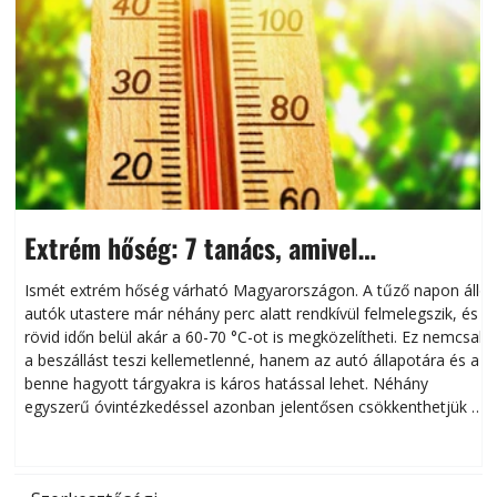
Extrém hőség: 7 tanács, amivel
megóvhatjuk autónkat a nyári károktól
Ismét extrém hőség várható Magyarországon. A tűző napon álló
autók utastere már néhány perc alatt rendkívül felmelegszik, és
rövid időn belül akár a 60-70 °C-ot is megközelítheti. Ez nemcsak
n
a beszállást teszi kellemetlenné, hanem az autó állapotára és a
benne hagyott tárgyakra is káros hatással lehet. Néhány
egyszerű óvintézkedéssel azonban jelentősen csökkenthetjük a
hőség káros hatásait.
l