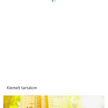
Beton járdalap készítése és lerakása – gyári
és saját készítésű megoldások
Kiemelt tartalom