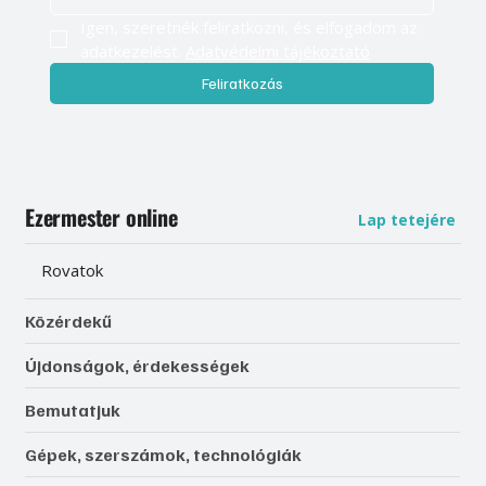
Igen, szeretnék feliratkozni, és elfogadom az 
adatkezelést. 
Adatvédelmi tájékoztató
Feliratkozás
Ezermester online
Lap tetejére
Rovatok
Közérdekű
Újdonságok, érdekességek
Bemutatjuk
Gépek, szerszámok, technológiák