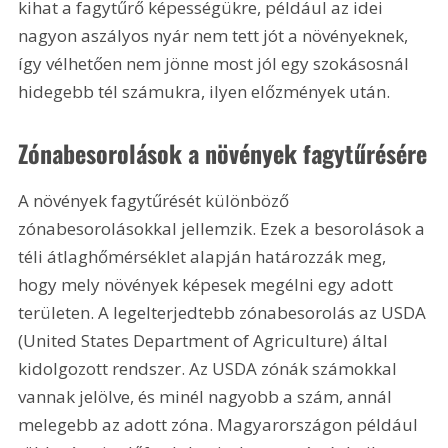
kihat a fagytűrő képességükre, például az idei 
nagyon aszályos nyár nem tett jót a növényeknek, 
így vélhetően nem jönne most jól egy szokásosnál 
hidegebb tél számukra, ilyen előzmények után.
Zónabesorolások a növények fagytűrésére
A növények fagytűrését különböző 
zónabesorolásokkal jellemzik. Ezek a besorolások a 
téli átlaghőmérséklet alapján határozzák meg, 
hogy mely növények képesek megélni egy adott 
területen. A legelterjedtebb zónabesorolás az USDA 
(United States Department of Agriculture) által 
kidolgozott rendszer. Az USDA zónák számokkal 
vannak jelölve, és minél nagyobb a szám, annál 
melegebb az adott zóna. Magyarországon például 