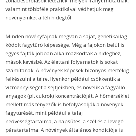
zónabesorolások léteznek, melyek irányt mutatnak, 
valamint többféle praktikával védhetjük meg 
növényeinket a téli hidegtől.
Minden növényfajnak megvan a saját, genetikailag 
kódolt fagytűrő képessége. Még a fajokon belül is 
egyes fajták jobban alkalmazkodtak a hideghez, 
mások kevésbé. Az élettani folyamatok is sokat 
számítanak. A növények képesek bizonyos mértékig 
felkészülni a télre. Ilyenkor például csökkentik a 
vízmennyiséget a sejtjeikben, és növelik a fagyálló 
anyagok (pl. cukrok) koncentrációját. A hőmérséklet 
mellett más tényezők is befolyásolják a növények 
fagytűrését, mint például a talaj 
nedvességtartalma, a napsütés, a szél és a levegő 
páratartalma. A növények általános kondíciója is 