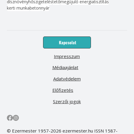
dísznövény
hőszigetelés
tető
megújuló energia
tisztítás
kerti munka
beton
nyár
Kapcsolat
Impresszum
Médiaajánlat
Adatvédelem
Előfizetés
Szerzői jogok
© Ezermester 1957-2026 ezermester.hu ISSN 1587-