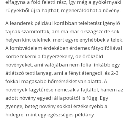
elfagyna a föld feletti rész, így még a gyökérnyaki 
rügyekből újra hajthat, regenerálódhat a növény.
A leanderek például korábban teleltetést igénylő 
fajnak számítottak, ám ma már országszerte sok 
helyen kint telelnek, mert egyre enyhébbek a telek. 
A lombvédelem érdekében érdemes fátyolfóliával 
körbe tekerni a fagyérzékeny, de örökzöld 
növényeket, ami valójában nem fólia, inkább egy 
átlátszó textilanyag, ami a fényt átengedi, és 2-3 
fokkal magasabb hőmérséklet van alatta. A 
növények fagytűrése nemcsak a fajtától, hanem az 
adott növény egyedi állapotától is függ. Egy 
gyenge, beteg növény sokkal érzékenyebb a 
hidegre, mint egy egészséges példány.