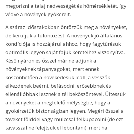
megőrizni a talaj nedvességét és hőmérsékletét, így 
védve a növények gyökereit.
A száraz időszakokban öntözzük meg a növényeket, 
de kerüljük a túlöntözést. A növények jó általános 
kondíciója is hozzájárul ahhoz, hogy fagytűrésük 
optimális legyen saját fajuk kereteihez viszonyítva. 
Késő nyáron és ősszel már ne adjunk a 
növényeknek tápanyagokat, mert ennek 
köszönhetően a növekedésük leáll, a vesszők 
elkezdenek beérni, befásodni, erősebbnek és 
ellenállóbbak lesznek a tél beköszöntével. Ültessük 
a növényeket a megfelelő mélységbe, hogy a 
gyökérzetük biztonságban legyen. Megéri ősszel a 
töveket földdel vagy mulccsal felkupacolni (de ezt 
tavasszal ne felejtsük el lebontani), mert ha 