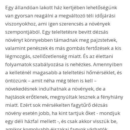
Egy állandóan lakott ház kertjében lehetőségünk 
van gyorsan reagálni a megváltozó téli időjárási 
viszonyokhoz, ami igen szerencsés a növények 
szempontjából. Egy teleltetésre bevitt dézsás 
növényt könnyebben támadnak meg pajzstetvek, 
valamint penészek és más gombás fertőzések a kis 
légmozgás, szellőzetlenség miatt. És az élettani 
folyamatok szabályozása is nehézkes. Amennyiben 
a kelleténél magasabb a teleltetési hőmérséklet, és 
öntözünk – amit néha még télen is kell – 
növekedésnek indulhatnak a növények, de a 
hajtások erőtlenek, megnyúltak lesznek a fényhiány 
miatt. Ezért sok mérsékelten fagytűrő dézsás 
növény esetén jobb, ha kint tartjuk őket - mondjuk 
egy déli házfal mellett -, és csak akkor visszük be, 
amikor komolyabb éjszakai fagyok várhatók.