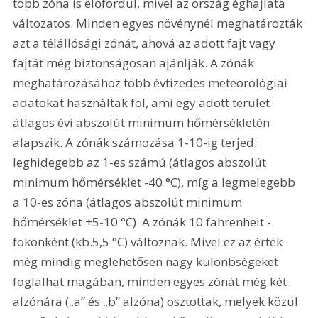
több zóna is előfordul, mivel az ország éghajlata 
változatos. Minden egyes növénynél meghatározták 
azt a télállósági zónát, ahová az adott fajt vagy 
fajtát még biztonságosan ajánlják. A zónák 
meghatározásához több évtizedes meteorológiai 
adatokat használtak föl, ami egy adott terület 
átlagos évi abszolút minimum hőmérsékletén 
alapszik. A zónák számozása 1-10-ig terjed: 
leghidegebb az 1-es számú (átlagos abszolút 
minimum hőmérséklet -40 °C), míg a legmelegebb 
a 10-es zóna (átlagos abszolút minimum 
hőmérséklet +5-10 °C). A zónák 10 fahrenheit - 
fokonként (kb.5,5 °C) változnak. Mivel ez az érték 
még mindig meglehetősen nagy különbségeket 
foglalhat magában, minden egyes zónát még két 
alzónára („a” és „b” alzóna) osztottak, melyek közül 