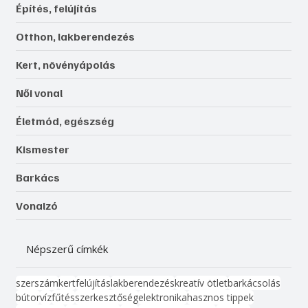
Építés, felújítás
Otthon, lakberendezés
Kert, növényápolás
Női vonal
Életmód, egészség
Kismester
Barkács
Vonalzó
Népszerű címkék
szerszám
kert
felújítás
lakberendezés
kreatív ötlet
barkácsolás
bútor
víz
fűtés
szerkesztőség
elektronika
hasznos tippek