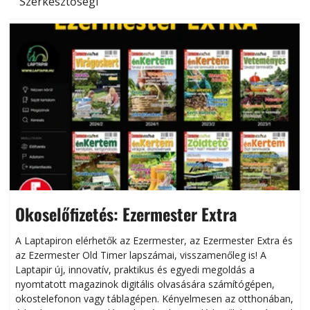
Szerkesztőségi
Okoselőfizetés: Ezermester Extra
A Laptapiron elérhetők az Ezermester, az Ezermester Extra és
az Ezermester Old Timer lapszámai, visszamenőleg is! A
Laptapir új, innovatív, praktikus és egyedi megoldás a
L
nyomtatott magazinok digitális olvasására számítógépen,
okostelefonon vagy táblagépen. Kényelmesen az otthonában,