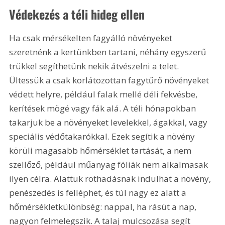
Védekezés a téli hideg ellen
Ha csak mérsékelten fagyálló növényeket 
szeretnénk a kertünkben tartani, néhány egyszerű 
trükkel segíthetünk nekik átvészelni a telet. 
Ültessük a csak korlátozottan fagytűrő növényeket 
védett helyre, például falak mellé déli fekvésbe, 
kerítések mögé vagy fák alá. A téli hónapokban 
takarjuk be a növényeket levelekkel, ágakkal, vagy 
speciális védőtakarókkal. Ezek segítik a növény 
körüli magasabb hőmérséklet tartását, a nem 
szellőző, például műanyag fóliák nem alkalmasak 
ilyen célra. Alattuk rothadásnak indulhat a növény, 
penészedés is felléphet, és túl nagy ez alatt a 
hőmérsékletkülönbség: nappal, ha rásüt a nap, 
nagyon felmelegszik. A talaj mulcsozása segít 