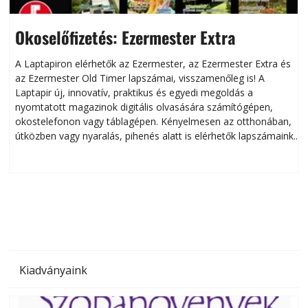
Okoselőfizetés: Ezermester Extra
A Laptapiron elérhetők az Ezermester, az Ezermester Extra és
az Ezermester Old Timer lapszámai, visszamenőleg is! A
Laptapir új, innovatív, praktikus és egyedi megoldás a
L
nyomtatott magazinok digitális olvasására számítógépen,
okostelefonon vagy táblagépen. Kényelmesen az otthonában,
útközben vagy nyaralás, pihenés alatt is elérhetők lapszámaink.
ú
Bárhol, bármikor, akár külföldön élve vagy dolgozva is
B
olvashatók az Ezermester lapszámai. A Laptapir kényelmes
megoldás, mert: – t
Kiadványaink