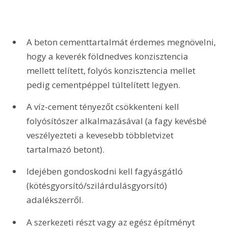
A beton cementtartalmát érdemes megnövelni, 
hogy a keverék földnedves konzisztencia 
mellett telített, folyós konzisztencia mellet 
pedig cementpéppel túltelített legyen.
A víz-cement tényezőt csökkenteni kell 
folyósítószer alkalmazásával (a fagy kevésbé 
veszélyezteti a kevesebb többletvizet 
tartalmazó betont).
Idejében gondoskodni kell fagyásgátló 
(kötésgyorsító/szilárdulásgyorsító) 
adalékszerről.
A szerkezeti részt vagy az egész építményt 