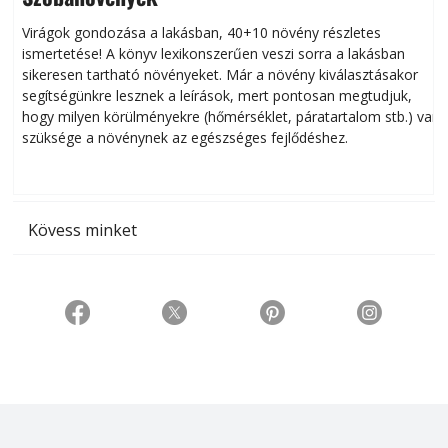
Virágok gondozása a lakásban, 40+10 növény részletes
ismertetése! A könyv lexikonszerűen veszi sorra a lakásban
s
sikeresen tart­ha­tó növényeket. Már a növény kiválasztásakor
h
segítségünkre lesznek a leírások, mert pontosan megtudjuk,
k
hogy milyen körülményekre (hőmérséklet, páratartalom stb.) van
szüksége a növénynek az egészséges fejlődéshez.
t
Kövess minket