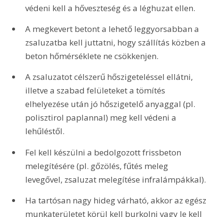
védeni kell a hőveszteség és a léghuzat ellen.
A megkevert betont a lehető leggyorsabban a 
zsaluzatba kell juttatni, hogy szállítás közben a 
beton hőmérséklete ne csökkenjen.
A zsaluzatot célszerű hőszigeteléssel ellátni, 
illetve a szabad felületeket a tömítés 
elhelyezése után jó hőszigetelő anyaggal (pl. 
polisztirol paplannal) meg kell védeni a 
lehűléstől.
Fel kell készülni a bedolgozott frissbeton 
melegítésére (pl. gőzölés, fűtés meleg 
levegővel, zsaluzat melegítése infralámpákkal).
Ha tartósan nagy hideg várható, akkor az egész 
munkaterületet körül kell burkolni vagy le kell 