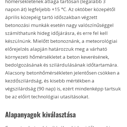
hőmérsékletének átlaga tartósan (legalább 3 
napon át) legfeljebb +15 °C. Az október közepétől 
április közepéig tartó időszakban végzett 
betonozási munkák esetén nagy valószínűséggel 
számíthatunk hideg időjárásra, és erre fel kell 
készülnünk. Mielőtt betonoznánk, a meteorológiai 
előrejelzés alapján határozzuk meg a várható 
környezeti hőmérsékletet a beton keverésének, 
bedolgozásának és szilárdulásának időtartamára. 
Alacsony betonhőmérsékleten jelentősen csökken a 
kezdőszilárdság, és kisebb mértékben a 
végszilárdság (90 nap) is, ezért mindenképp tartsuk 
be az előírt technológiai utasításokat.
Alapanyagok kiválasztása