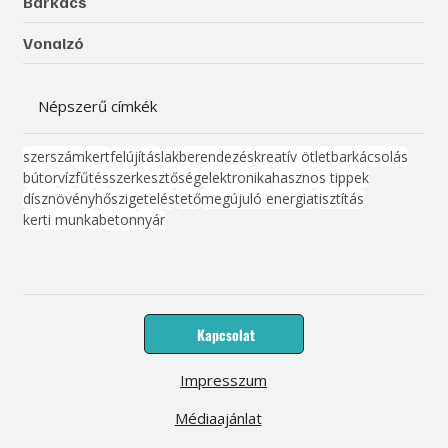
Barkács
Vonalzó
Népszerű címkék
szerszám
kert
felújítás
lakberendezés
kreatív ötlet
barkácsolás
bútor
víz
fűtés
szerkesztőség
elektronika
hasznos tippek
dísznövény
hőszigetelés
tető
megújuló energia
tisztítás
kerti munka
beton
nyár
Kapcsolat
Impresszum
Médiaajánlat