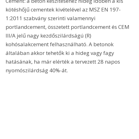
Cement: a beton készítéséhez hideg időben a kis 
kötéshőjű cementek kivételével az MSZ EN 197-
1:2011 szabvány szerinti valamennyi 
portlandcement, összetett portlandcement és CEM 
III/A jelű nagy kezdőszilárdságú (R) 
kohósalakcement felhasználható. A betonok 
általában akkor tehetők ki a hideg vagy fagy 
hatásának, ha már elérték a tervezett 28 napos 
nyomószilárdság 40%-át.