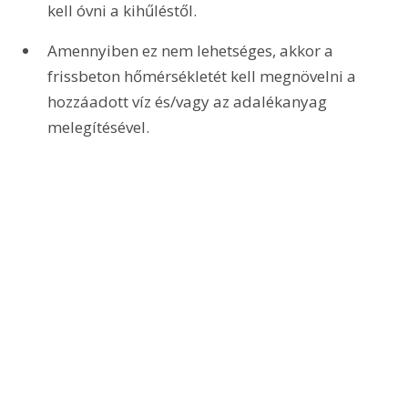
kell óvni a kihűléstől.
Amennyiben ez nem lehetséges, akkor a 
frissbeton hőmérsékletét kell megnövelni a 
hozzáadott víz és/vagy az adalékanyag 
melegítésével.