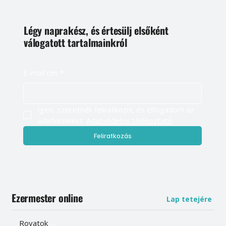
Légy naprakész, és értesülj elsőként
válogatott tartalmainkról
E-mail cím
*
Igen, szeretnék feliratkozni, és elfogadom az 
adatkezelést. 
Adatvédelmi tájékoztató
Feliratkozás
Ezermester online
Lap tetejére
Rovatok