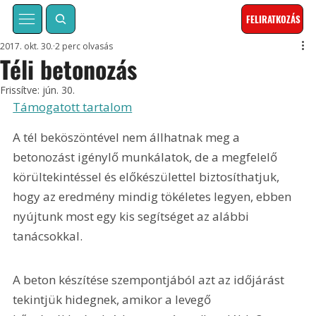
FELIRATKOZÁS
2017. okt. 30.
2 perc olvasás
Téli betonozás
Frissítve:
jún. 30.
Támogatott tartalom
A tél beköszöntével nem állhatnak meg a 
betonozást igénylő munkálatok, de a megfelelő 
körültekintéssel és előkészülettel biztosíthatjuk, 
hogy az eredmény mindig tökéletes legyen, ebben 
nyújtunk most egy kis segítséget az alábbi 
tanácsokkal.
A beton készítése szempontjából azt az időjárást 
tekintjük hidegnek, amikor a levegő 