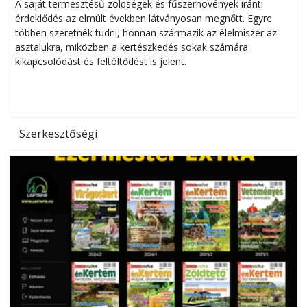
Helytakarékos kertészkedés
A saját termesztésű zöldségek és fűszernövények iránti
érdeklődés az elmúlt években látványosan megnőtt. Egyre
többen szeretnék tudni, honnan származik az élelmiszer az
l
asztalukra, miközben a kertészkedés sokak számára
kikapcsolódást és feltöltődést is jelent.
é
d
Szerkesztőségi