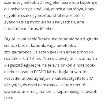
szemüveg nélküli 3D megjelenítésre is, a képernyő 
elé helyezett prizmákkal, ennek a hátránya, hogy 
egyelőre csak egy nézőpontból élvezhetőek, 
gyakorlatilag mozdulatlan helyzetben, ami 
hosszútávon fárasztó lehet.
Digitális kábel előfizetésünkhöz általában digitális 
set top box-ot kapunk, vagy bérelünk a 
szolgáltatóhoz. Ez aztán gyakran analóg módon 
csatlakozik a TV-hez. Nincs szükségünk azonban a 
kiegészítő egységre, ha televíziónkon a notebook-
okéhoz hasonló PCMCI kártyafoglalat van. Ide 
közvetlenül bedughatjuk a kábelszolgáltató SIM 
kártyáját, és ezzel nem csak a set top box-tól 
szabadulunk meg, hanem a képminőség is tovább 
javul.