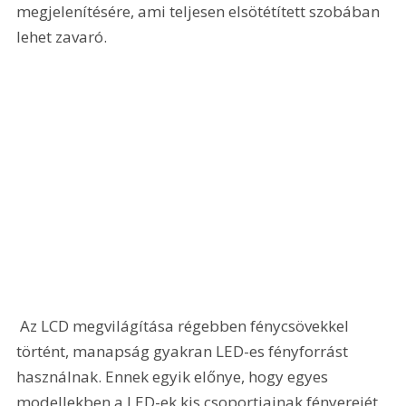
megjelenítésére, ami teljesen elsötétített szobában 
lehet zavaró.
 Az LCD megvilágítása régebben fénycsövekkel 
történt, manapság gyakran LED-es fényforrást 
használnak. Ennek egyik előnye, hogy egyes 
modellekben a LED-ek kis csoportjainak fényerejét 