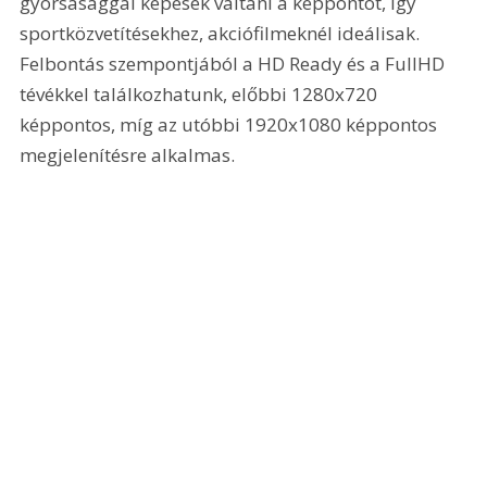
gyorsasággal képesek váltani a képpontot, így 
sportközvetítésekhez, akciófilmeknél ideálisak. 
Felbontás szempontjából a HD Ready és a FullHD 
tévékkel találkozhatunk, előbbi 1280x720 
képpontos, míg az utóbbi 1920x1080 képpontos 
megjelenítésre alkalmas.