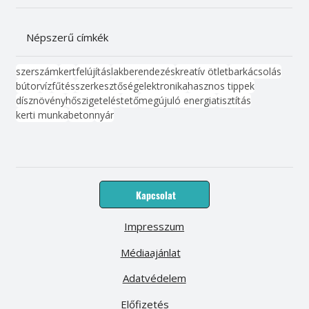
Népszerű címkék
szerszám
kert
felújítás
lakberendezés
kreatív ötlet
barkácsolás
bútor
víz
fűtés
szerkesztőség
elektronika
hasznos tippek
dísznövény
hőszigetelés
tető
megújuló energia
tisztítás
kerti munka
beton
nyár
Kapcsolat
Impresszum
Médiaajánlat
Adatvédelem
Előfizetés