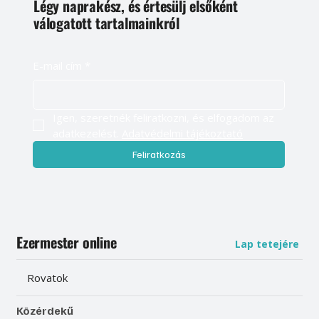
Légy naprakész, és értesülj elsőként
válogatott tartalmainkról
E-mail cím
*
Igen, szeretnék feliratkozni, és elfogadom az 
adatkezelést. 
Adatvédelmi tájékoztató
Feliratkozás
Ezermester online
Lap tetejére
Rovatok
Közérdekű