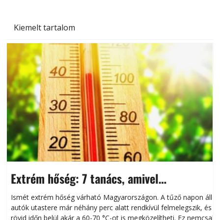
Kiemelt tartalom
Extrém hőség: 7 tanács, amivel
megóvhatjuk autónkat a nyári károktól
Ismét extrém hőség várható Magyarországon. A tűző napon álló
autók utastere már néhány perc alatt rendkívül felmelegszik, és
rövid időn belül akár a 60-70 °C-ot is megközelítheti. Ez nemcsak
n