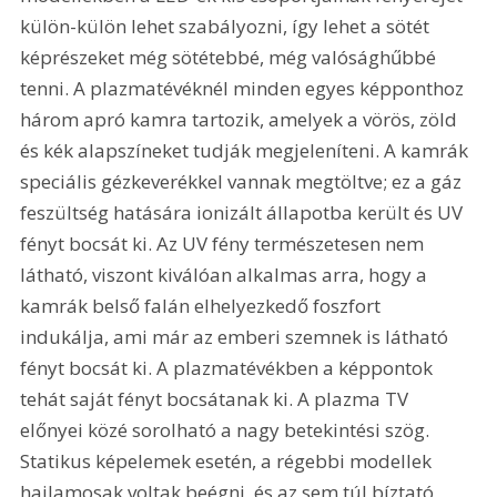
külön-külön lehet szabályozni, így lehet a sötét 
képrészeket még sötétebbé, még valósághűbbé 
tenni. A plazmatévéknél minden egyes képponthoz 
három apró kamra tartozik, amelyek a vörös, zöld 
és kék alapszíneket tudják megjeleníteni. A kamrák 
speciális gézkeverékkel vannak megtöltve; ez a gáz 
feszültség hatására ionizált állapotba került és UV 
fényt bocsát ki. Az UV fény természetesen nem 
látható, viszont kiválóan alkalmas arra, hogy a 
kamrák belső falán elhelyezkedő foszfort 
indukálja, ami már az emberi szemnek is látható 
fényt bocsát ki. A plazmatévékben a képpontok 
tehát saját fényt bocsátanak ki. A plazma TV 
előnyei közé sorolható a nagy betekintési szög. 
Statikus képelemek esetén, a régebbi modellek 
hajlamosak voltak beégni, és az sem túl bíztató, 