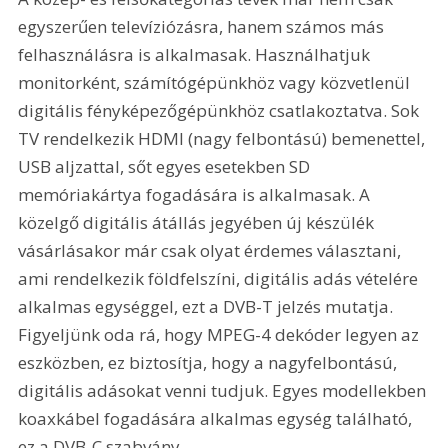
egyszerűen televíziózásra, hanem számos más 
felhasználásra is alkalmasak. Használhatjuk 
monitorként, számítógépünkhöz vagy közvetlenül 
digitális fényképezőgépünkhöz csatlakoztatva. Sok 
TV rendelkezik HDMI (nagy felbontású) bemenettel, 
USB aljzattal, sőt egyes esetekben SD 
memóriakártya fogadására is alkalmasak. A 
közelgő digitális átállás jegyében új készülék 
vásárlásakor már csak olyat érdemes választani, 
ami rendelkezik földfelszíni, digitális adás vételére 
alkalmas egységgel, ezt a DVB-T jelzés mutatja. 
Figyeljünk oda rá, hogy MPEG-4 dekóder legyen az 
eszközben, ez biztosítja, hogy a nagyfelbontású, 
digitális adásokat venni tudjuk. Egyes modellekben 
koaxkábel fogadására alkalmas egység található, 
ez a DVB-C szabvány. 