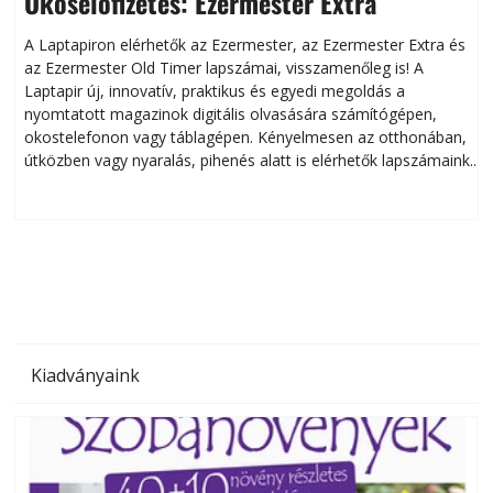
Okoselőfizetés: Ezermester Extra
A Laptapiron elérhetők az Ezermester, az Ezermester Extra és
az Ezermester Old Timer lapszámai, visszamenőleg is! A
Laptapir új, innovatív, praktikus és egyedi megoldás a
L
nyomtatott magazinok digitális olvasására számítógépen,
okostelefonon vagy táblagépen. Kényelmesen az otthonában,
útközben vagy nyaralás, pihenés alatt is elérhetők lapszámaink.
ú
Bárhol, bármikor, akár külföldön élve vagy dolgozva is
B
olvashatók az Ezermester lapszámai. A Laptapir kényelmes
megoldás, mert: – t
Kiadványaink