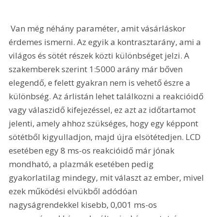
 Van még néhány paraméter, amit vásárláskor 
érdemes ismerni. Az egyik a kontrasztarány, ami a 
világos és sötét részek közti különbséget jelzi. A 
szakemberek szerint 1:5000 arány már bőven 
elegendő, e felett gyakran nem is vehető észre a 
különbség. Az árlistán lehet találkozni a reakcióidő 
vagy válaszidő kifejezéssel, ez azt az időtartamot 
jelenti, amely ahhoz szükséges, hogy egy képpont 
sötétből kigyulladjon, majd újra elsötétedjen. LCD 
esetében egy 8 ms-os reakcióidő már jónak 
mondható, a plazmák esetében pedig 
gyakorlatilag mindegy, mit választ az ember, mivel 
ezek működési elvükből adódóan 
nagyságrendekkel kisebb, 0,001 ms-os 