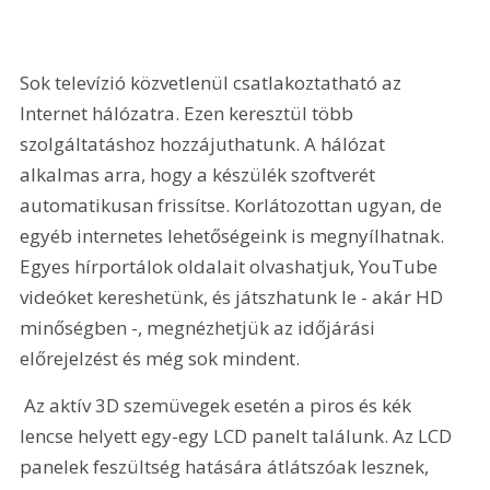
Sok televízió közvetlenül csatlakoztatható az 
Internet hálózatra. Ezen keresztül több 
szolgáltatáshoz hozzájuthatunk. A hálózat 
alkalmas arra, hogy a készülék szoftverét 
automatikusan frissítse. Korlátozottan ugyan, de 
egyéb internetes lehetőségeink is megnyílhatnak. 
Egyes hírportálok oldalait olvashatjuk, YouTube 
videóket kereshetünk, és játszhatunk le - akár HD 
minőségben -, megnézhetjük az időjárási 
előrejelzést és még sok mindent.
 Az aktív 3D szemüvegek esetén a piros és kék 
lencse helyett egy-egy LCD panelt találunk. Az LCD 
panelek feszültség hatására átlátszóak lesznek, 