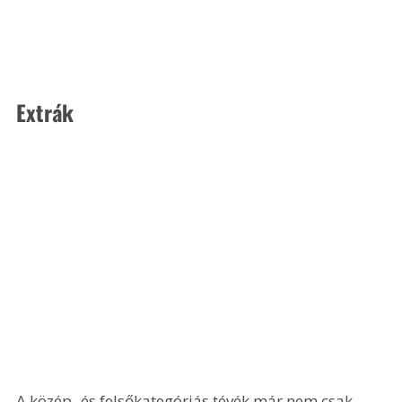
Extrák
A közép- és felsőkategóriás tévék már nem csak 