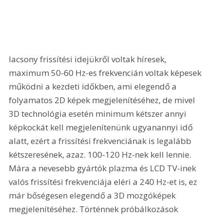
lacsony frissítési idejükről voltak híresek, 
maximum 50-60 Hz-es frekvencián voltak képesek 
működni a kezdeti időkben, ami elegendő a 
folyamatos 2D képek megjelenítéséhez, de mivel 
3D technológia esetén minimum kétszer annyi 
képkockát kell megjelenítenünk ugyanannyi idő 
alatt, ezért a frissítési frekvenciának is legalább 
kétszeresének, azaz. 100-120 Hz-nek kell lennie. 
Mára a nevesebb gyártók plazma és LCD TV-inek 
valós frissítési frekvenciája eléri a 240 Hz-et is, ez 
már bőségesen elegendő a 3D mozgóképek 
megjelenítéséhez. Történnek próbálkozások 