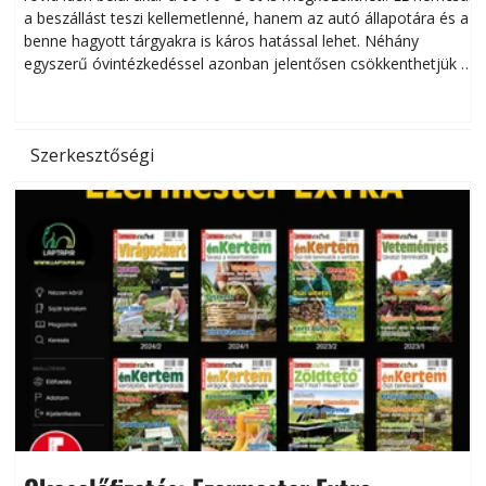
a beszállást teszi kellemetlenné, hanem az autó állapotára és a
benne hagyott tárgyakra is káros hatással lehet. Néhány
egyszerű óvintézkedéssel azonban jelentősen csökkenthetjük a
hőség káros hatásait.
l
Szerkesztőségi