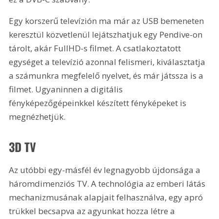
Egy korszerű televízión ma már az USB bemeneten 
keresztül közvetlenül lejátszhatjuk egy Pendive-on 
tárolt, akár FullHD-s filmet. A csatlakoztatott 
egységet a televízió azonnal felismeri, kiválasztatja 
a számunkra megfelelő nyelvet, és már játssza is a 
filmet. Ugyaninnen a digitális 
fényképezőgépeinkkel készített fényképeket is 
megnézhetjük.
3D TV
Az utóbbi egy-másfél év legnagyobb újdonsága a 
háromdimenziós TV. A technológia az emberi látás 
mechanizmusának alapjait felhasználva, egy apró 
trükkel becsapva az agyunkat hozza létre a 