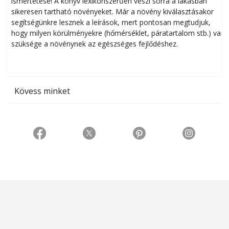
ismertetése! A könyv lexikonszerűen veszi sorra a lakásban
s
sikeresen tart­ha­tó növényeket. Már a növény kiválasztásakor
h
segítségünkre lesznek a leírások, mert pontosan megtudjuk,
k
hogy milyen körülményekre (hőmérséklet, páratartalom stb.) van
szüksége a növénynek az egészséges fejlődéshez.
t
Kövess minket