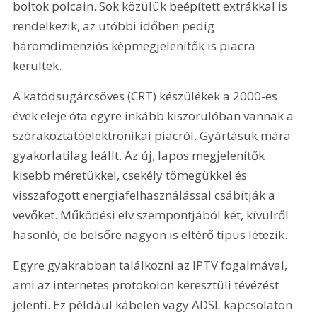
boltok polcain. Sok közülük beépített extrákkal is 
rendelkezik, az utóbbi időben pedig 
háromdimenziós képmegjelenítők is piacra 
kerültek.
A katódsugárcsöves (CRT) készülékek a 2000-es 
évek eleje óta egyre inkább kiszorulóban vannak a 
szórakoztatóelektronikai piacról. Gyártásuk mára 
gyakorlatilag leállt. Az új, lapos megjelenítők 
kisebb méretükkel, csekély tömegükkel és 
visszafogott energiafelhasználással csábítják a 
vevőket. Működési elv szempontjából két, kívülről 
hasonló, de belsőre nagyon is eltérő típus létezik. 
Egyre gyakrabban találkozni az IPTV fogalmával, 
ami az internetes protokolon keresztüli tévézést 
jelenti. Ez például kábelen vagy ADSL kapcsolaton 