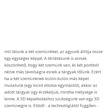
mit látunk a két szemünkkel, az agyunk állítja össze 
egy egységes képpé. A térlátásunk is annak 
köszönhető, hogy két szemünk van, és két pontból 
nézve más távolságra esnek a tárgyak tőlünk. Ezért 
ha a két szemünknek külön-külön más képet 
mutatunk (egy kicsit eltolva egymástól), akkor az 
adott tárgyat úgy érzékeljük, mintha mélysége is 
lenne. A 3D képalkotáshoz szükségünk van egy 3D 
szemüvegre is. Ebből - a technológiától függően - 