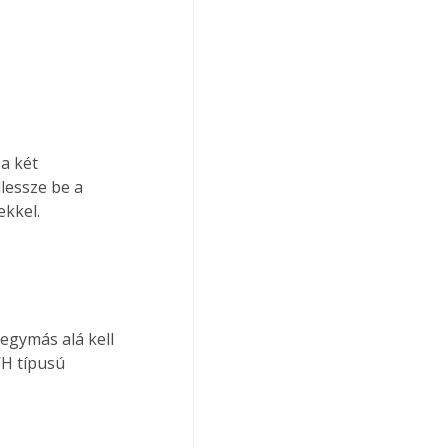
a két 
lessze be a 
ekkel.
egymás alá kell 
VH típusú 