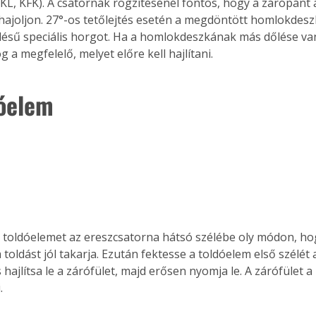
KL, KFK). A csatornák rögzítésénél fontos, hogy a zárópánt 
. A
ajoljon. 27°-os tetőlejtés esetén a megdöntött homlokdesz
megoldás,
ölésű speciális horgot. Ha a homlokdeszkának más dőlése van
g a megfelelő, melyet előre kell hajlítani.
dóelem
 toldóelemet az ereszcsatorna hátsó szélébe oly módon, ho
toldást jól takarja. Ezután fektesse a toldóelem első szélét 
hajlítsa le a zárófület, majd erősen nyomja le. A zárófület a
.