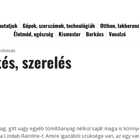
utatjuk
Gépek, szerszámok, technológiák
Otthon, lakberen
Életmód, egészség
Kismester
Barkács
Vonalzó
 olvasás
tés, szerelés
g, gitt vagy egyéb tömítőanyag nélkül saját maga is könny
 a Lindab Rainline-t. Amire igazából szüksége van, az egy va