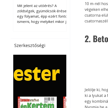
érnek tovább leszedés
10 m-nél hoss
Mit jelent az utóérés? A
végeken elhel
után?
zöldségek, gyümölcsök érése
csatorna elü
egy folyamat, épp ezért fontos
csatornaszél
ismerni, hogy melyiket mikor jó
leszedni. Meg kell különböztetni
a gazdasági és a biológiai
2. Bet
érettséget. Például a
paradicsomot sokszor
Szerkesztőségi
gazdasági érettségben, azaz
félig éretten szedik le, ezután
utaztatják hosszan, és még
pulton tartható kell legyen.
Utóérik eközben, de nem lesz
olyan ízű, mint amit a saját
kertünkben, biológiai
érettségben szedünk le. Teljes
Jelölje ki, h
érettségben szedve nem
ki a lyukat a
tárolható h
egy kombinál
Nyomja be a 