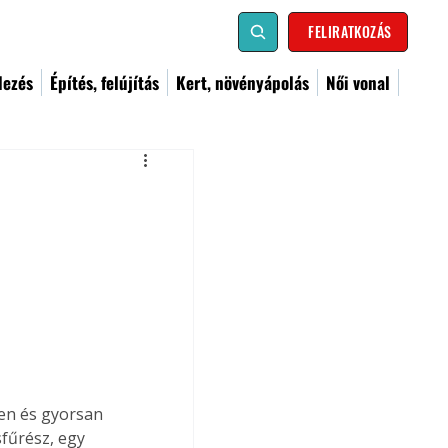
FELIRATKOZÁS
dezés
Építés, felújítás
Kert, növényápolás
Női vonal
en és gyorsan 
sfűrész, egy 