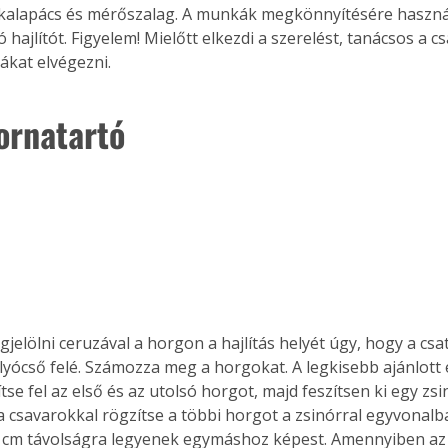
 kalapács és mérőszalag. A munkák megkönnyítésére haszná
 hajlítót. Figyelem! Mielőtt elkezdi a szerelést, tanácsos a 
ákat elvégezni.
tornatartó
gjelölni ceruzával a horgon a hajlítás helyét úgy, hogy a cs
olyócső felé. Számozza meg a horgokat. A legkisebb ajánlott
tse fel az első és az utolsó horgot, majd feszítsen ki egy zsi
a csavarokkal rögzítse a többi horgot a zsinórral egyvonalb
cm távolságra legyenek egymáshoz képest. Amennyiben az 