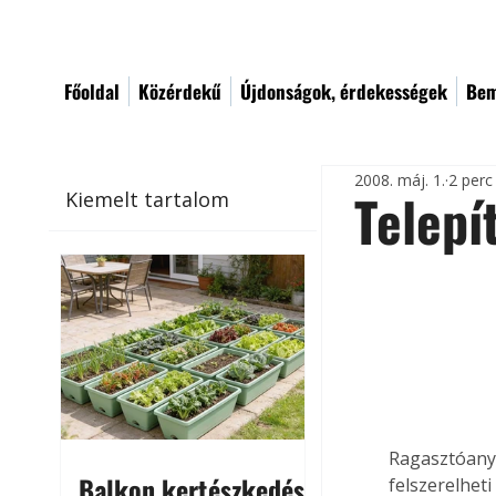
Főoldal
Közérdekű
Újdonságok, érdekességek
Bem
2008. máj. 1.
2 perc
Telepí
Kiemelt tartalom
Ragasztóanya
Balkon kertészkedés
felszerelheti