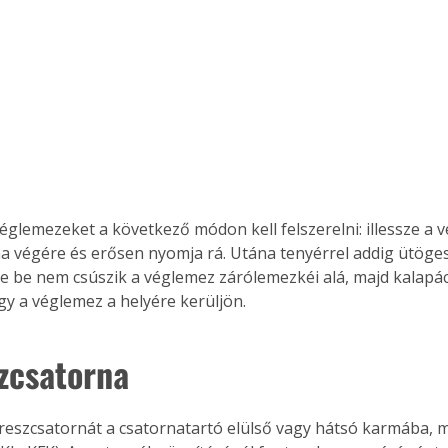
Együtt jobban megéri!
Bővebb információ itt!
k az
Együtt jobban megéri! A
mester
könyvek tetszőleges
er Old
párosítással kedvezményes
áron, 0 Ft postaköltséggel
ptapir új,
megrendelhetők!
églemezeket a következő módon kell felszerelni: illessze a 
és egyedi
a végére és erősen nyomja rá. Utána tenyérrel addig ütöges
tt
e be nem csúszik a véglemez zárólemezkéi alá, majd kalapá
lvasására
gy a véglemez a helyére kerüljön.
elefonon
nyelmesen
szcsatorna
ben vagy
t is
. Bárhol,
ön élve
ereszcsatornát a csatornatartó elülső vagy hátsó karmába, m
ashatók az