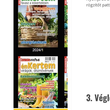
rögzítőt patt
3. Vég