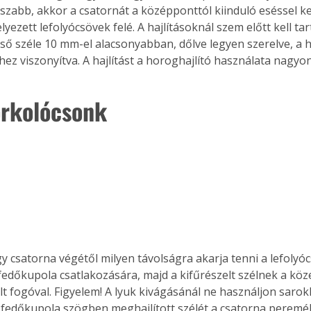
zabb, akkor a csatornát a középponttól kiinduló eséssel kell
yezett lefolyócsövek felé. A hajlításoknál szem előtt kell tart
lső széle 10 mm-el alacsonyabban, dőlve legyen szerelve, a 
hez viszonyítva. A hajlítást a horoghajlító használata nagyo
orkolócsonk
ogy csatorna végétől milyen távolságra akarja tenni a lefolyóc
 fedőkupola csatlakozására, majd a kifűrészelt szélnek a köze
t fogóval. Figyelem! A lyuk kivágásánál ne használjon sarok
fedőkupola szögben meghajlított szélét a csatorna pereméb