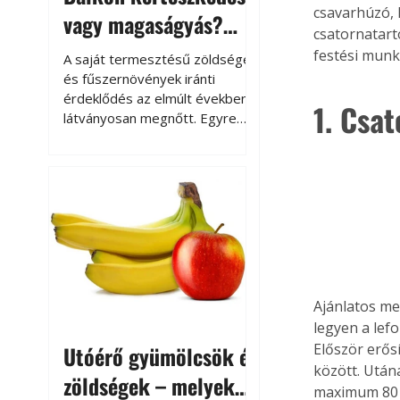
csavarhúzó,
vagy magaságyás?
csatornatartó
Helytakarékos
festési munk
A saját termesztésű zöldségek
kertészkedés
és fűszernövények iránti
érdeklődés az elmúlt években
1. Csa
látványosan megnőtt. Egyre
többen szeretnék tudni, honnan
származik az élelmiszer az
asztalukra, miközben a
kertészkedés sokak számára
kikapcsolódást és feltöltődést
is jelent.
Ajánlatos me
legyen a lef
Először erősí
Utóérő gyümölcsök és
között. Után
zöldségek – melyek
maximum 80 