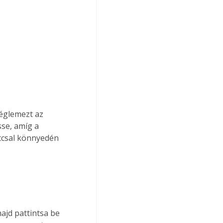
véglemezt az 
se, amíg a 
ccsal könnyedén 
ajd pattintsa be 