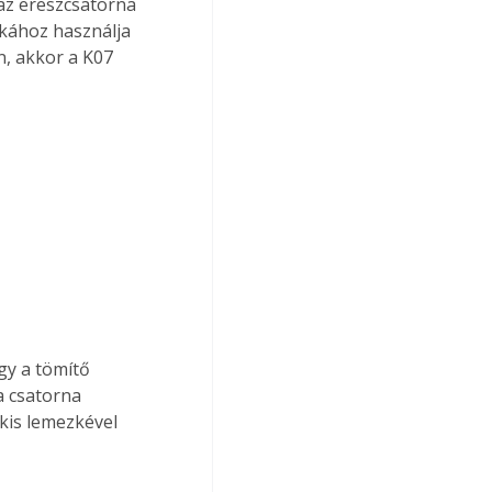
az ereszcsatorna 
kához használja 
, akkor a K07 
gy a tömítő 
a csatorna 
 kis lemezkével 