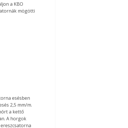
ljon a KBO 
csatornák mögötti 
atorna esésben 
 esés 2,5 mm/m. 
nórt a kettő 
an. A horgok 
ereszcsatorna 