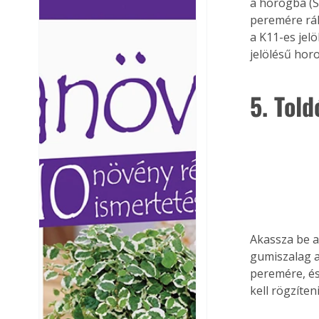
a horogba (S
Ezermester lapszámai. A
Ezermester lapszámai
peremére ráh
Laptapir kényelmes megoldás,
Laptapir kényelmes 
a K11-es jel
mert: – t
mert: – t
jelölésű horo
5. Tol
Akassza be a
gumiszalag a 
peremére, és 
kell rögzíteni