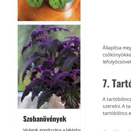
Állapítsa meg
csőkönyökkel
lefolyócsövet
7. Tart
A tartóbilin
szerelni. A 
tartóbilincs 
Szobanövények
Virágoskert: k
teraszon, laká
Virágok gondozása a lakásban,