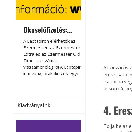
Okoselőfizetés:
Okoselőfizetés
Ezermester Extra
A Laptapiron elérhetők az
A Laptapiron elérhető
Ezermester, az Ezermester
Ezermester, az Ezer
Extra és az Ezermester Old
Extra és az Ezermest
Timer lapszámai,
Timer lapszámai,
visszamenőleg is! A Laptapir új,
visszamenőleg is! A La
Az önzárós v
innovatív, praktikus és egyedi
innovatív, praktikus 
ereszcsatorn
megoldás a nyomtatott
megoldás a nyomtato
csatorna vég
magazinok digitális olvasására
magazinok digitális o
üssön rá, ho
számítógépen, okostelefonon
számítógépen, okost
vagy táblagépen. Kényelmesen
vagy táblagépen. Ké
Kiadványaink
4. Ere
az otthonában, útközben vagy
az otthonában, útköz
nyaralás, pihenés alatt is
nyaralás, pihenés alat
elérhetők lapszámaink. Bárhol,
elérhetők lapszámaink
bármikor, akár külföldön élve
bármikor, akár külföld
Tolja be az 
vagy dolgozva is olvashatók az
vagy dolgozva is olv