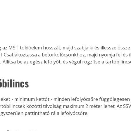
 az MST toldóelem hosszát, majd szabja ki és illessze össze 
. Csatlakoztassa a betorkolócsonkhoz, majd nyomja fel és il
. Állítsa be az egész lefolyót, és végül rögzítse a tartóbilincs
óbilincs
cseket - minimum kettőt - minden lefolyócsőre függőlegesen 
tartóbilincsek közötti távolság maximum 2 méter lehet. Az SS
egyszerűen pattintható rá a lefolyócsőre.
ertben,
Gyógyító növények: a
sban
természet kincsei az