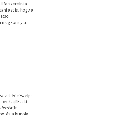
 felszerelni a 
ani azt is, hogy a 
hátsó 
n megkönnyíti.
sövet. Fűrészelje 
pét hajlítsa ki 
köszörűt! 
e, és a kupola 