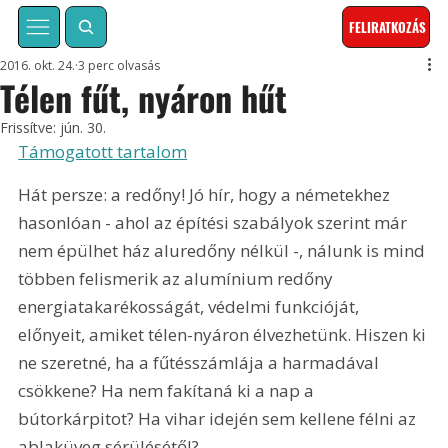
FELIRATKOZÁS
2016. okt. 24.
3 perc olvasás
Télen fűt, nyáron hűt
Frissítve:
jún. 30.
Támogatott tartalom
Hát persze: a redőny! Jó hír, hogy a németekhez 
hasonlóan - ahol az építési szabályok szerint már 
nem épülhet ház aluredőny nélkül -, nálunk is mind 
többen felismerik az alumínium redőny 
energiatakarékosságát, védelmi funkcióját, 
előnyeit, amiket télen-nyáron élvezhetünk. Hiszen ki 
ne szeretné, ha a fűtésszámlája a harmadával 
csökkene? Ha nem fakítaná ki a nap a 
bútorkárpitot? Ha vihar idején sem kellene félni az 
ablaküveg sérülésétől? 