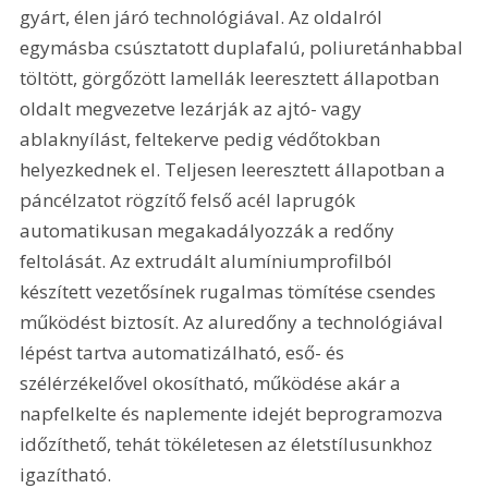
gyárt, élen járó technológiával. Az oldalról 
egymásba csúsztatott duplafalú, poliuretánhabbal 
töltött, görgőzött lamellák leeresztett állapotban 
oldalt megvezetve lezárják az ajtó- vagy 
ablaknyílást, feltekerve pedig védőtokban 
helyezkednek el. Teljesen leeresztett állapotban a 
páncélzatot rögzítő felső acél laprugók 
automatikusan megakadályozzák a redőny 
feltolását. Az extrudált alumíniumprofilból 
készített vezetősínek rugalmas tömítése csendes 
működést biztosít. Az aluredőny a technológiával 
lépést tartva automatizálható, eső- és 
szélérzékelővel okosítható, működése akár a 
napfelkelte és naplemente idejét beprogramozva 
időzíthető, tehát tökéletesen az életstílusunkhoz 
igazítható.