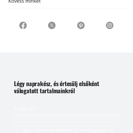
Kövess minket
Légy naprakész, és értesülj elsőként
válogatott tartalmainkról
E-mail cím
*
Igen, szeretnék feliratkozni, és elfogadom az 