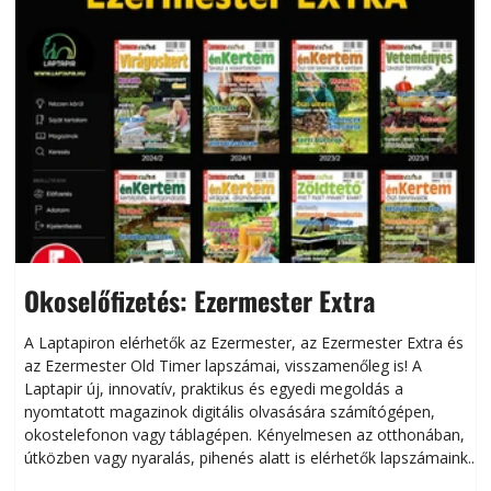
Okoselőfizetés: Ezermester Extra
A Laptapiron elérhetők az Ezermester, az Ezermester Extra és
az Ezermester Old Timer lapszámai, visszamenőleg is! A
Laptapir új, innovatív, praktikus és egyedi megoldás a
L
nyomtatott magazinok digitális olvasására számítógépen,
okostelefonon vagy táblagépen. Kényelmesen az otthonában,
útközben vagy nyaralás, pihenés alatt is elérhetők lapszámaink.
ú
Bárhol, bármikor, akár külföldön élve vagy dolgozva is
B