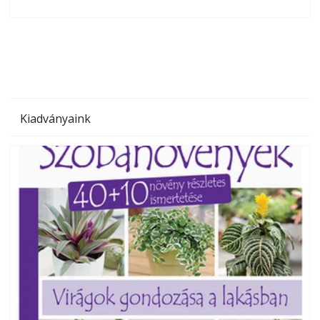
olvashatók az Ezermester lapszámai. A Laptapir kényelmes
megoldás, mert: – t
Kiadványaink