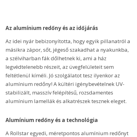
Az alumínium redőny és az időjárás
Az idei nyár bebizonyította, hogy egyik pillanatról a 
másikra zápor, sőt, jégeső szakadhat a nyakunkba, 
a szélviharban fák dőlhetnek ki, ami a ház 
legvédtelenebb részeit, az üvegfelületeit sem 
feltétlenül kíméli. Jó szolgálatot tesz ilyenkor az 
alumínium redőny! A kültéri igénybevételnek UV-
stabilizált, masszív felépítésű, rozsdamentes 
alumínium lamellák és alkatrészek tesznek eleget. 
Alumínium redőny és a technológia
A Rollstar egyedi, méretpontos alumínium redőnyt 