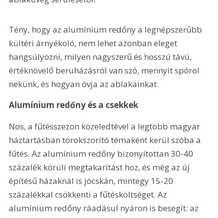
Tény, hogy az alumínium redőny a legnépszerűbb 
kültéri árnyékoló, nem lehet azonban eleget 
hangsúlyozni, milyen nagyszerű és hosszú távú, 
értéknövelő beruházásról van szó, mennyit spórol 
nekünk, és hogyan óvja az ablakainkat. 
Alumínium redőny és a csekkek
Nos, a fűtésszezon közeledtével a legtöbb magyar 
háztartásban torokszorító témaként kerül szóba a 
fűtés. Az alumínium redőny bizonyítottan 30-40 
százalék körüli megtakarítást hoz, és még az új 
építésű házaknál is jócskán, mintegy 15-20 
százalékkal csökkenti a fűtésköltséget. Az 
alumínium redőny ráadásul nyáron is besegít: az 