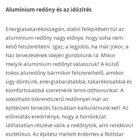
Alumínium redőny és az időzítés
Energiatakarékosságán, stabil felépítésén túl az 
alumínium redőny nagy előnye, hogy soha nem 
késő felszereltetni. Igaz, a legjobb, ha már jókor, a 
ház tervezésének idején gondolunk rá. Mikor 
melyik alumínium redőnyt válasszuk? A külső 
tokos aluredőny bármikor felszerelhető, amikor 
úgy döntünk, energiabarátabbá, takarékosabbá és 
komfortosabbá szeretnénk tenni otthonunkat. A 
vakolható tokrendszerű redőnnyel már az 
építészeti tervezés fázisában kalkulálnunk kell. Az 
előrelátás eredménye, hogy a homlokzat 
láthatatlan részévé válik a redőnytok, ami rendkívül 
esztétikus. Az építész mellett érdemes a Rollstar 