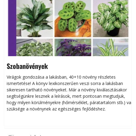
Szobanövények
Virágok gondozása a lakásban, 40+10 növény részletes
ismertetése! A könyv lexikonszerűen veszi sorra a lakásban
s
sikeresen tart­ha­tó növényeket. Már a növény kiválasztásakor
h
segítségünkre lesznek a leírások, mert pontosan megtudjuk,
k
hogy milyen körülményekre (hőmérséklet, páratartalom stb.) van
szüksége a növénynek az egészséges fejlődéshez.
t