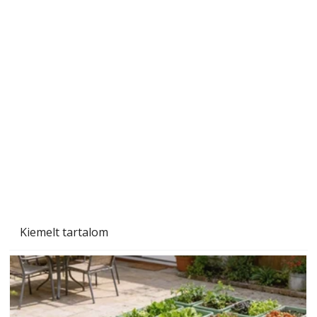
Tiszta homlokzat éveken át
Kiemelt tartalom