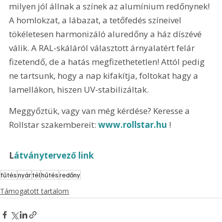
milyen jól állnak a színek az alumínium redőnynek! 
A homlokzat, a lábazat, a tetőfedés színeivel 
tökéletesen harmonizáló aluredőny a ház díszévé 
válik. A RAL-skáláról választott árnyalatért felár 
fizetendő, de a hatás megfizethetetlen! Attól pedig 
ne tartsunk, hogy a nap kifakítja, foltokat hagy a 
lamellákon, hiszen UV-stabilizáltak. 
Meggyőztük, vagy van még kérdése? Keresse a 
Rollstar szakembereit: 
www.rollstar.hu
 !
L
átványtervező link
fűtés
nyár
tél
hűtés
redőny
Támogatott tartalom