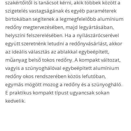
szakértőitől is tanácsot kérni, akik többek között a 
szigetelés vastagságának és egyéb paraméterek 
birtokában segítenek a legmegfelelőbb alumínium 
redőny megtervezésében, majd legyártásában, 
helyszíni felszerelésében. Ha a nyílászárócserével 
együtt szeretnénk letudni a redőnyvásárlást, akkor 
az ideális választás az ablakkal egybeépített, 
műanyag belső tokos redőny. A kompakt változat, 
vagyis a szúnyoghálóval egybeépített alumínium 
redőny okos rendszerében közös lefutóban, 
egymás mögött mozog a redőny és a szúnyogháló. 
E praktikus kompakt típust ugyancsak sokan 
kedvelik. 