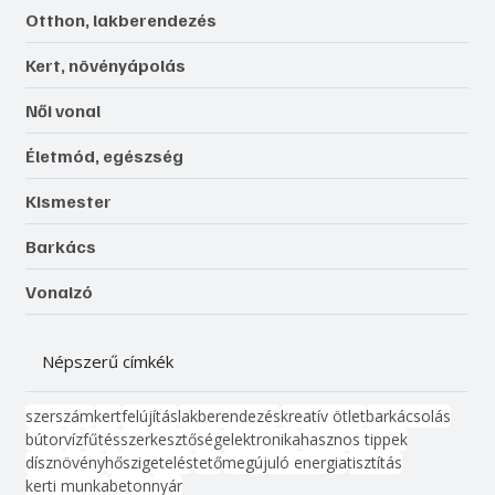
Otthon, lakberendezés
Kert, növényápolás
Női vonal
Életmód, egészség
Kismester
Barkács
Vonalzó
Népszerű címkék
szerszám
kert
felújítás
lakberendezés
kreatív ötlet
barkácsolás
bútor
víz
fűtés
szerkesztőség
elektronika
hasznos tippek
dísznövény
hőszigetelés
tető
megújuló energia
tisztítás
kerti munka
beton
nyár