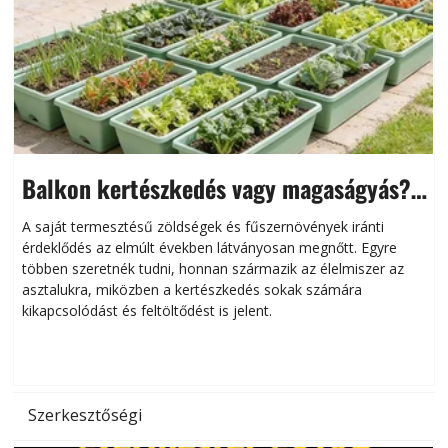
Balkon kertészkedés vagy magaságyás?
Helytakarékos kertészkedés
A saját termesztésű zöldségek és fűszernövények iránti
érdeklődés az elmúlt években látványosan megnőtt. Egyre
többen szeretnék tudni, honnan származik az élelmiszer az
l
asztalukra, miközben a kertészkedés sokak számára
kikapcsolódást és feltöltődést is jelent.
é
d
Szerkesztőségi