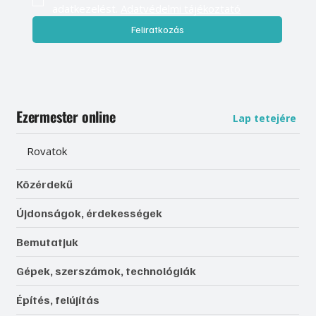
adatkezelést. 
Adatvédelmi tájékoztató
Feliratkozás
Ezermester online
Lap tetejére
Rovatok
Közérdekű
Újdonságok, érdekességek
Bemutatjuk
Gépek, szerszámok, technológiák
Építés, felújítás