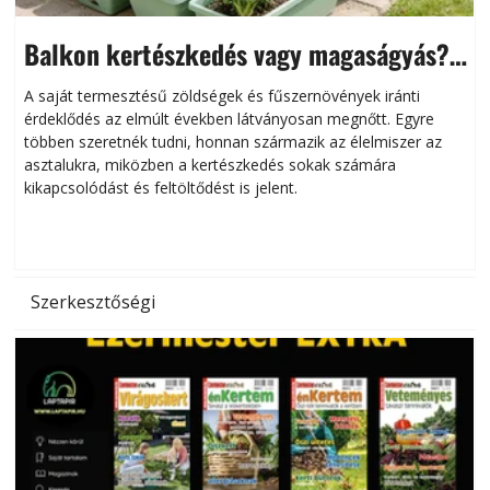
Balkon kertészkedés vagy magaságyás?
Helytakarékos kertészkedés
A saját termesztésű zöldségek és fűszernövények iránti
érdeklődés az elmúlt években látványosan megnőtt. Egyre
többen szeretnék tudni, honnan származik az élelmiszer az
l
asztalukra, miközben a kertészkedés sokak számára
kikapcsolódást és feltöltődést is jelent.
é
d
Szerkesztőségi