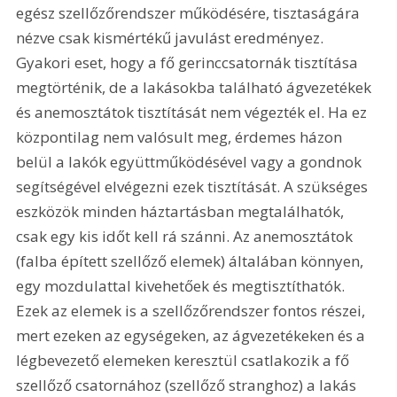
egész szellőzőrendszer működésére, tisztaságára 
nézve csak kismértékű javulást eredményez. 
Gyakori eset, hogy a fő gerinccsatornák tisztítása 
megtörténik, de a lakásokba található ágvezetékek 
és anemosztátok tisztítását nem végezték el. Ha ez 
központilag nem valósult meg, érdemes házon 
belül a lakók együttműködésével vagy a gondnok 
segítségével elvégezni ezek tisztítását. A szükséges 
eszközök minden háztartásban megtalálhatók, 
csak egy kis időt kell rá szánni. Az anemosztátok 
(falba épített szellőző elemek) általában könnyen, 
egy mozdulattal kivehetőek és megtisztíthatók. 
Ezek az elemek is a szellőzőrendszer fontos részei, 
mert ezeken az egységeken, az ágvezetékeken és a 
légbevezető elemeken keresztül csatlakozik a fő 
szellőző csatornához (szellőző stranghoz) a lakás 