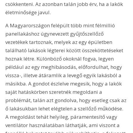
csökkenteni. Az azonban talán jobb érv, ha a lakók 
életminősége javul.
A Magyarországon felépült több mint félmillió 
panellakáshoz úgynevezett gyűjtőszellőző 
vezetékek tartoznak, melyek az egy épületben 
található lakások légterei között összeköttetéseket 
hoznak létre. Különböző okoknál fogva, legyen 
például az egy meghibásodás, előfordulhat, hogy 
vissza-, illetve átáramlik a levegő egyik lakásból a 
másikba. A gondot észlelve megesik, hogy a lakók 
saját hatáskörben szeretnék megoldani a 
problémát, talán azt gondolva, hogy esetleg csak az 
ő lakásukban lehet elégtelen a szellőző működése. 
A megoldást tehát helyileg, páramentesítő vagy 
ventilátor használatában láthatják, ami viszont a 