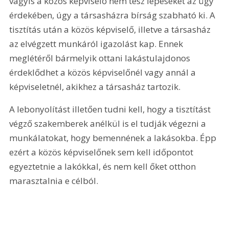
vagyis a közös képviselő nem tesz lépéseket az ügy 
érdekében, úgy a társasházra bírság szabható ki. A 
tisztítás után a közös képviselő, illetve a társasház 
az elvégzett munkáról igazolást kap. Ennek 
meglétéről bármelyik ottani lakástulajdonos 
érdeklődhet a közös képviselőnél vagy annál a 
képviseletnél, akikhez a társasház tartozik.
A lebonyolítást illetően tudni kell, hogy a tisztítást 
végző szakemberek anélkül is el tudják végezni a 
munkálatokat, hogy bemennének a lakásokba. Épp 
ezért a közös képviselőnek sem kell időpontot 
egyeztetnie a lakókkal, és nem kell őket otthon 
marasztalnia e célból.