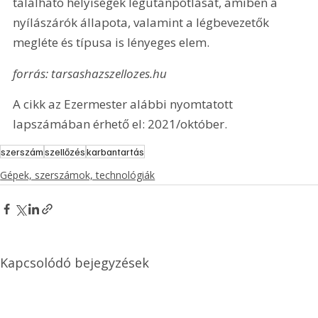
található helyiségek légutánpótlását, amiben a 
nyílászárók állapota, valamint a légbevezetők 
megléte és típusa is lényeges elem.
forrás: tarsashazszellozes.hu
A cikk az Ezermester alábbi nyomtatott 
lapszámában érhető el: 2021/október.
szerszám
szellőzés
karbantartás
Gépek, szerszámok, technológiák
Kapcsolódó bejegyzések