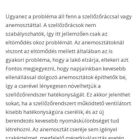
Ugyanez a probléma áll fenn a szellőzőráccsal vagy 
anemosztáttal. A szellőzőrácsok nem 
szabályozhatók, így itt jellemzően csak az 
eltömődés okoz problémát. Az anemosztátoknál 
viszont az eltömődés mellett általában az is 
gyakori probléma, hogy a lakó elzárja, eltekeri azt. 
Fontos megjegyezni, hogy napjainkban kevesebb 
ellenállással dolgozó anemosztátok építhetők be, 
így a cserével lényegesen növelhetjük a 
szellőzőrendszer hatékonyságát. Ez akkor jelenthet 
sokat, ha a szellőzőrendszert működtető ventilátort 
kisebb hatékonyságúra cserélik, és az új 
berendezés kevesebb nyomáskülönbséget tud 
létrehozni. Az anemosztát cseréje sem igényel 
szakértelmet, megfelelő méretkiválasztás esetén 