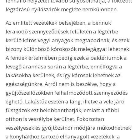
fennálló helyzetet tovább súlyosbíthatja, a fokozott 
légzárású nyílászárók megléte nemkülönben.
Az említett vezetékek belsejében, a bennük 
lerakodó szennyeződések felületén a légtérbe 
kerülő káros vegyi anyagok megtapadnak, és ezek 
bizony különböző kórokozók melegágyai lehetnek. 
A fentiek értelmében pedig ezek a baktériumok a 
levegő áramlása során a légtérbe, ennélfogva a 
lakásokba kerülnek, és így károsak lehetnek az 
egészségünkre. Arról nem is beszélve, hogy a 
gyűjtőszellőzőkben felhalmozódott szennyeződés 
éghető. Lakástűz esetén a láng, illetve a vele járó 
füstgázok ezt belobbanthatják, emiatt a többi 
otthon is veszélybe kerülhet. Fokozottan 
veszélyesek és gyújtózsinór módjára működhetnek 
a konyhákhoz tartozó elhanyagolt vezetékek, a 