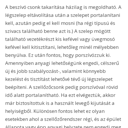
A beszívó csonk takarítása házilag is megoldható. A 
légszelep eltávolítása után a szelepet portalanítani 
kell, azután pedig el kell mosni (ha régi típusú és 
szivacs található benne azt is.) A szelep mögött 
található vezetékrészt kis kefével vagy üvegmosó 
kefével kell kitisztítani, lehetőleg minél mélyebben 
benyúlva. Ez után fontos, hogy porszívózzuk ki. 
Amennyiben anyagi lehetőségünk engedi, célszerű 
új és jobb szabályozást-, valamint könnyebb 
kezelést és tisztítást lehetővé tévő új légszelepet 
beépíteni. A szellőzőcsonk pedig porszívóval rövid 
idő alatt portalanítható. Ha ezt elvégeztük, akkor 
már biztosítottuk is a használt levegő kijutását a 
helyiségből. Különösen fontos lehet ez olyan 
esetekben ahol a szellőzőrendszer régi, és az épület 
állapota vagy épp anyagi helyzete nem engedi meg 