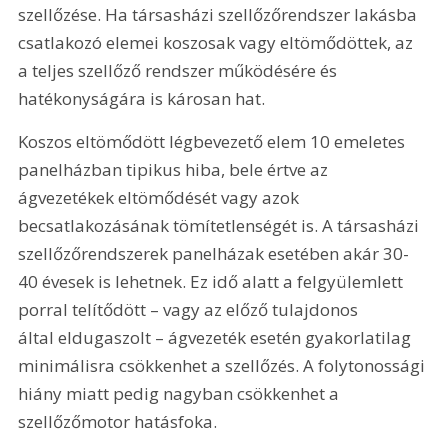
szellőzése. Ha társasházi szellőzőrendszer lakásba 
csatlakozó elemei koszosak vagy eltömődöttek, az 
a teljes szellőző rendszer működésére és 
hatékonyságára is károsan hat.
Koszos eltömődött légbevezető elem 10 emeletes 
panelházban tipikus hiba, bele értve az 
ágvezetékek eltömődését vagy azok 
becsatlakozásának tömítetlenségét is. A társasházi 
szellőzőrendszerek panelházak esetében akár 30-
40 évesek is lehetnek. Ez idő alatt a felgyülemlett 
porral telítődött – vagy az előző tulajdonos 
által eldugaszolt – ágvezeték esetén gyakorlatilag 
minimálisra csökkenhet a szellőzés. A folytonossági 
hiány miatt pedig nagyban csökkenhet a 
szellőzőmotor hatásfoka.