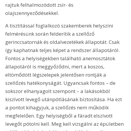
rajtuk felhalmozódott zsír- és 
olajszennyeződésekkel.
A tisztítással foglalkozó szakemberek helyszíni 
felmérésünk során felderítik a szellőző 
gerinccsatornák és oldalvezetékek állapotát. Csak 
így kaphatnak teljes képet a rendszer állapotáról. 
Fontos a helyiségekben található anemosztátok 
állapotáról is meggyőződni, mert a koszos, 
eltömődött légszelepek jelentősen rontják a 
szellőzés hatékonyságát. Ugyancsak fontos – de 
sokszor elhanyagolt szempont – a lakásokból 
kiszívott levegő utánpótlásának biztosítása. Ha ezt 
a pontot kihagyjuk, a szellőzés nem működik 
megfelelően. Egy helyiségből a fáradt elszívott 
levegőt pótolni kell. Meg kell vizsgálni az épületben 