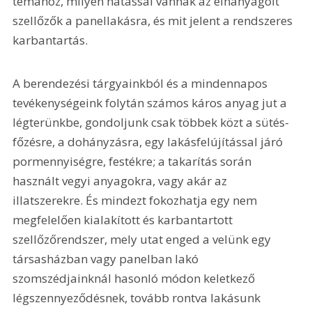
témához, milyen hatással vannak az elhanyagolt 
szellőzők a panellakásra, és mit jelent a rendszeres 
karbantartás.
A berendezési tárgyainkból és a mindennapos 
tevékenységeink folytán számos káros anyag jut a 
légterünkbe, gondoljunk csak többek közt a sütés-
főzésre, a dohányzásra, egy lakásfelújítással járó 
pormennyiségre, festékre; a takarítás során 
használt vegyi anyagokra, vagy akár az 
illatszerekre. És mindezt fokozhatja egy nem 
megfelelően kialakított és karbantartott 
szellőzőrendszer, mely utat enged a velünk egy 
társasházban vagy panelban lakó 
szomszédjainknál hasonló módon keletkező 
légszennyeződésnek, tovább rontva lakásunk 