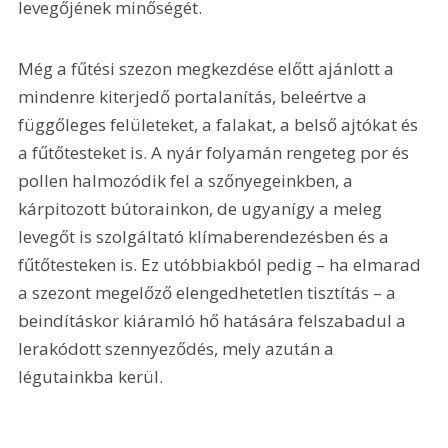
levegőjének minőségét.
Még a fűtési szezon megkezdése előtt ajánlott a 
mindenre kiterjedő portalanítás, beleértve a 
függőleges felületeket, a falakat, a belső ajtókat és 
a fűtőtesteket is. A nyár folyamán rengeteg por és 
pollen halmozódik fel a szőnyegeinkben, a 
kárpitozott bútorainkon, de ugyanígy a meleg 
levegőt is szolgáltató klímaberendezésben és a 
fűtőtesteken is. Ez utóbbiakból pedig – ha elmarad 
a szezont megelőző elengedhetetlen tisztítás – a 
beindításkor kiáramló hő hatására felszabadul a 
lerakódott szennyeződés, mely azután a 
légutainkba kerül.