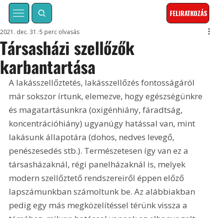
FELIRATKOZÁS
2021. dec. 31.
5 perc olvasás
Társasházi szellőzők
karbantartása
A lakásszellőztetés, lakásszellőzés fontosságáról 
már sokszor írtunk, elemezve, hogy egészségünkre 
és magatartásunkra (oxigénhiány, fáradtság, 
koncentrációhiány) ugyanúgy hatással van, mint 
lakásunk állapotára (dohos, nedves levegő, 
penészesedés stb.). Természetesen így van ez a 
társasházaknál, régi panelházaknál is, melyek 
modern szellőztető rendszereiről éppen előző 
lapszámunkban számoltunk be. Az alábbiakban 
pedig egy más megközelítéssel térünk vissza a 