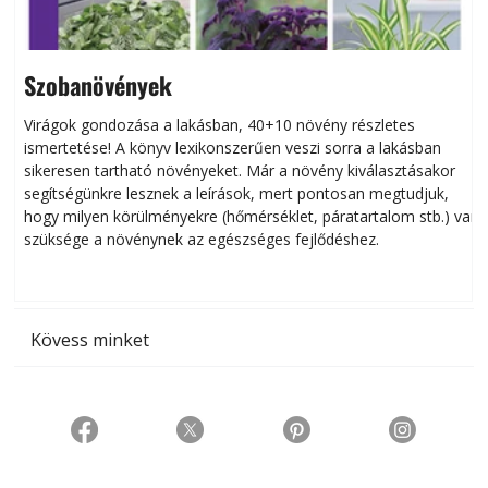
Szobanövények
Virágok gondozása a lakásban, 40+10 növény részletes
ismertetése! A könyv lexikonszerűen veszi sorra a lakásban
s
sikeresen tart­ha­tó növényeket. Már a növény kiválasztásakor
h
segítségünkre lesznek a leírások, mert pontosan megtudjuk,
k
hogy milyen körülményekre (hőmérséklet, páratartalom stb.) van
szüksége a növénynek az egészséges fejlődéshez.
t
Kövess minket