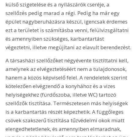
külső szigetelése és a nyílászárók cseréje, a 
szellőzés pedig marad a régi. Pedig ha már egy 
épület nagyberuházásra készül, igencsak érdemes 
ezt a területet is számításba venni, felülvizsgáltatni 
és amennyiben szükséges, karbantartást 
végeztetni, illetve megújítani az elavult berendezést.
A társasházi szellőzőket négyévente tisztíttatni kell, 
amelynek az elvégeztetéséért nem a tulajdonosok, 
hanem a közös képviselő felel. A rendeletek szerint 
kötelezően elvégzendő a konyhához és a vizes 
helyiségekhez (fürdőszoba, illetve WC) tartozó 
szellőzők tisztítása. Természetesen más helyiségek 
is a karbantartás részét képezhetik. A függőleges 
csövek szakszerű tisztítása tűzvédelmi okok miatt 
elengedhetetlenek, és amennyiben elmaradnak, 