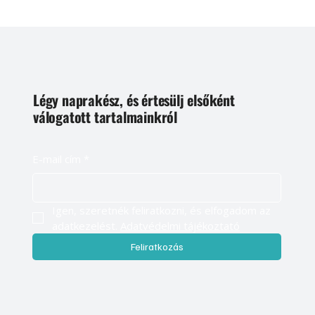
Légy naprakész, és értesülj elsőként
válogatott tartalmainkról
E-mail cím
*
Igen, szeretnék feliratkozni, és elfogadom az 
adatkezelést. 
Adatvédelmi tájékoztató
Feliratkozás