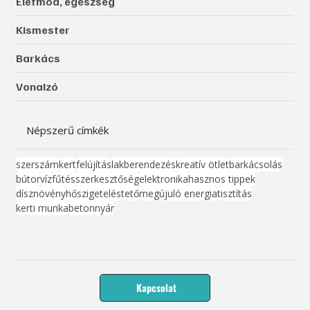
Életmód, egészség
Kismester
Barkács
Vonalzó
Népszerű címkék
szerszám
kert
felújítás
lakberendezés
kreatív ötlet
barkácsolás
bútor
víz
fűtés
szerkesztőség
elektronika
hasznos tippek
dísznövény
hőszigetelés
tető
megújuló energia
tisztítás
kerti munka
beton
nyár
Kapcsolat