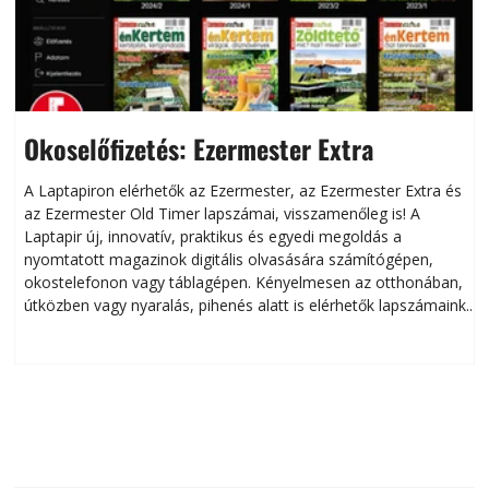
Okoselőfizetés: Ezermester Extra
A Laptapiron elérhetők az Ezermester, az Ezermester Extra és
az Ezermester Old Timer lapszámai, visszamenőleg is! A
Laptapir új, innovatív, praktikus és egyedi megoldás a
L
nyomtatott magazinok digitális olvasására számítógépen,
okostelefonon vagy táblagépen. Kényelmesen az otthonában,
útközben vagy nyaralás, pihenés alatt is elérhetők lapszámaink.
ú
Bárhol, bármikor, akár külföldön élve vagy dolgozva is
B
olvashatók az Ezermester lapszámai. A Laptapir kényelmes
megoldás, mert: – t