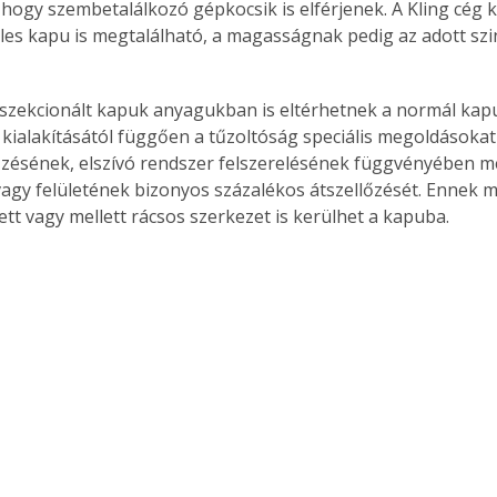
, hogy szembetalálkozó gépkocsik is elférjenek. A Kling cég 
es kapu is megtalálható, a magasságnak pedig az adott sz
 szekcionált kapuk anyagukban is eltérhetnek a normál kapu
kialakításától függően a tűzoltóság speciális megoldásokat ír
őzésének, elszívó rendszer felszerelésének függvényében m
 vagy felületének bizonyos százalékos átszellőzését. Ennek me
ett vagy mellett rácsos szerkezet is kerülhet a kapuba.