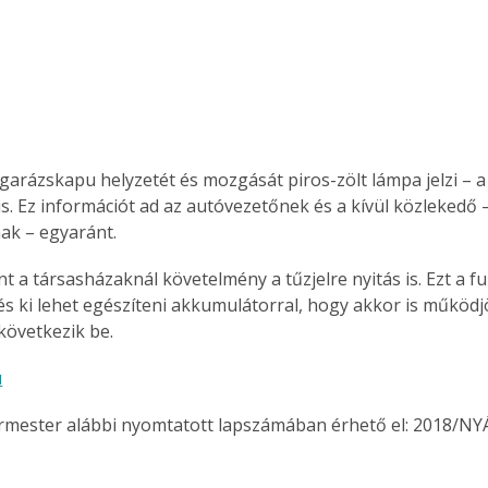
Együtt jobban megéri!
Bővebb információ itt!
k az
Együtt jobban megéri! A
mester
könyvek tetszőleges
garázskapu helyzetét és mozgását piros-zölt lámpa jelzi – a 
er Old
párosítással kedvezményes
 is. Ez információt ad az autóvezetőnek és a kívül közlekedő – 
áron, 0 Ft postaköltséggel
ak – egyaránt.
ptapir új,
megrendelhetők!
és egyedi
t a társasházaknál követelmény a tűzjelre nyitás is. Ezt a f
tt
 és ki lehet egészíteni akkumulátorral, hogy akkor is működj
lvasására
övetkezik be.
elefonon
nyelmesen
u
ben vagy
t is
ermester alábbi nyomtatott lapszámában érhető el: 2018/NY
. Bárhol,
ön élve
ashatók az