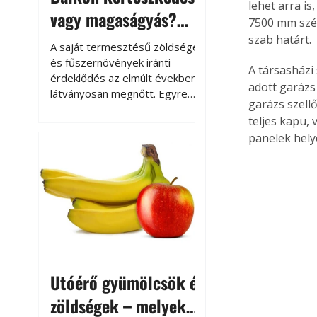
lehet arra is
vagy magaságyás?
7500 mm szél
Helytakarékos
szab határt.
A saját termesztésű zöldségek
kertészkedés
és fűszernövények iránti
A társasházi
érdeklődés az elmúlt években
adott garázs 
látványosan megnőtt. Egyre
garázs szell
többen szeretnék tudni, honnan
teljes kapu,
származik az élelmiszer az
panelek hely
asztalukra, miközben a
kertészkedés sokak számára
kikapcsolódást és feltöltődést
is jelent.
Utóérő gyümölcsök és
zöldségek – melyek