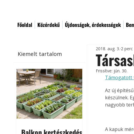
Főoldal
Közérdekű
Újdonságok, érdekességek
Bem
2018. aug. 3.
2 perc
Társas
Kiemelt tartalom
Frissítve:
jún. 30.
Támogatott 
Az új építés
készülnek. E
nagyobb terh
A kapuk mére
Balkon kertészkedés