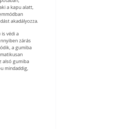
apotában, 
ki a kapu alatt, 
üzemmódban 
ródást akadályozza.
is védi a 
ennyiben zárás 
ódik, a gumiba 
omatikusan 
az alsó gumiba 
pu mindaddig, 