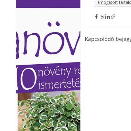
Támogatott tarta
Ezermester lapszámai. A
Ezermester lapszámai
Laptapir kényelmes megoldás,
Laptapir kényelmes 
mert: – t
mert: – t
Kapcsolódó bejeg