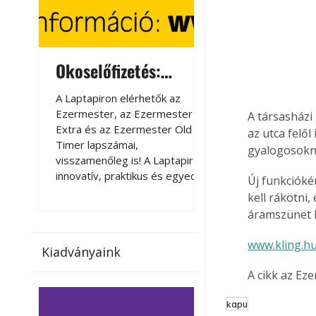
Okoselőfizetés:
Okoselőfizetés
Ezermester Extra
A Laptapiron elérhetők az
A Laptapiron elérhető
Ezermester, az Ezermester
Ezermester, az Ezer
A társasházi 
Extra és az Ezermester Old
Extra és az Ezermest
az utca felől
Timer lapszámai,
Timer lapszámai,
gyalogosokn
visszamenőleg is! A Laptapir új,
visszamenőleg is! A La
innovatív, praktikus és egyedi
innovatív, praktikus 
Új funkciókén
megoldás a nyomtatott
megoldás a nyomtato
kell rákötni,
magazinok digitális olvasására
magazinok digitális o
áramszünet k
számítógépen, okostelefonon
számítógépen, okost
vagy táblagépen. Kényelmesen
vagy táblagépen. Ké
www.kling.h
Kiadványaink
az otthonában, útközben vagy
az otthonában, útköz
nyaralás, pihenés alatt is
nyaralás, pihenés alat
A cikk az Ez
elérhetők lapszámaink. Bárhol,
elérhetők lapszámaink
bármikor, akár külföldön élve
bármikor, akár külföld
kapu
vagy dolgozva is olvashatók az
vagy dolgozva is olv