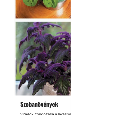
A modern épített k
Szobanövények
Virágoskert: k
teraszon, laká
Virágok gondozása a lakásban,