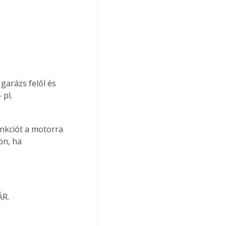
garázs felől és 
pl. 
unkciót a motorra 
ön, ha 
ÁR.