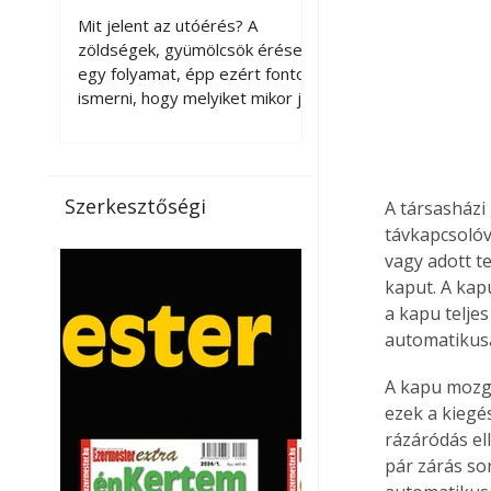
érnek tovább leszedés
Mit jelent az utóérés? A
után?
zöldségek, gyümölcsök érése
egy folyamat, épp ezért fontos
ismerni, hogy melyiket mikor jó
leszedni. Meg kell különböztetni
a gazdasági és a biológiai
érettséget. Például a
paradicsomot sokszor
Szerkesztőségi
A társasházi
gazdasági érettségben, azaz
távkapcsolóv
félig éretten szedik le, ezután
vagy adott t
utaztatják hosszan, és még
kaput. A kap
pulton tartható kell legyen.
a kapu telje
Utóérik eközben, de nem lesz
olyan ízű, mint amit a saját
automatikusa
kertünkben, biológiai
A kapu mozgás
érettségben szedünk le. Teljes
érettségben szedve nem
ezek a kiegés
tárolható h
rázáródás ell
pár zárás sor