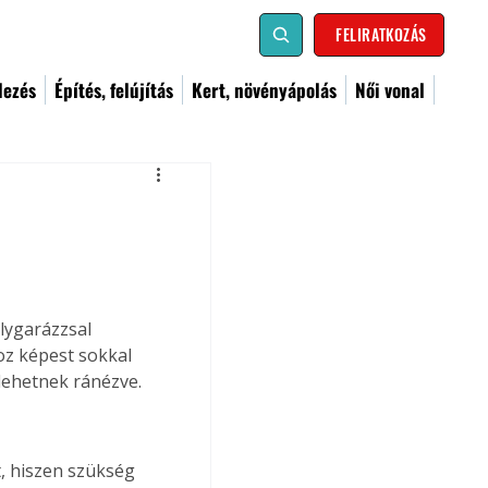
FELIRATKOZÁS
dezés
Építés, felújítás
Kert, növényápolás
Női vonal
lygarázzsal 
oz képest sokkal 
lehetnek ránézve.
, hiszen szükség 