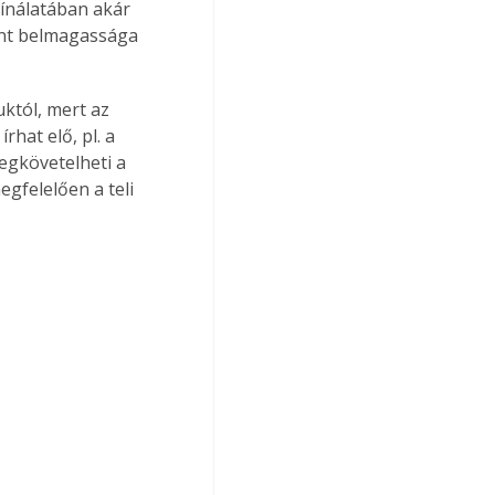
kínálatában akár 
int belmagassága 
któl, mert az 
hat elő, pl. a 
egkövetelheti a 
gfelelően a teli 