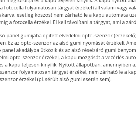
 megfordítja és a kapu teljesen kinyílik. A kapu nyitott áll
fotocella folyamatosan tárgyat érzékel (áll valami vagy vala
takarva, esetleg koszos) nem zárható le a kapu automata 
íg a fotocella érzékel. El kell távolítani a tárgyat, ami a zá
só panel gumijába épített élvédelmi opto-szenzor (érzékelő) 
len. Ez az opto-szenzor az alsó gumi nyomását érzékeli. Am
ó panel akadályba ütközik és az alsó réselzáró gumi benyom
delmi opto-szenzor érzékel, a kapu mozgását a vezérlés aut
és a kapu teljesen kinyílik. Nyitott állapotban, amennyiben 
-szenzor folyamatosan tárgyat érzékel, nem zárható le a ka
szenzor érzékel (pl. sérült alsó gumi esetén sem).