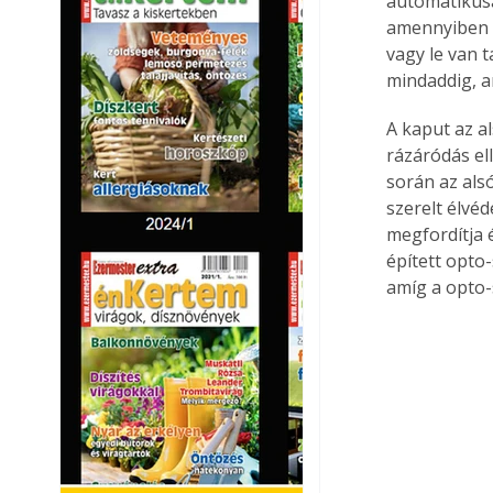
automatikusan
amennyiben a 
vagy le van 
mindaddig, am
A kaput az al
rázáródás el
során az als
szerelt élvé
megfordítja 
épített opto
amíg a opto-