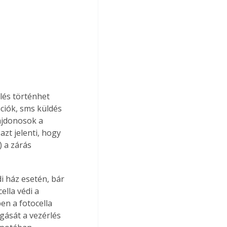
lés történhet 
ciók, sms küldés 
ajdonosok a 
t jelenti, hogy 
 a zárás 
i ház esetén, bár 
ella védi a 
en a fotocella 
gását a vezérlés 