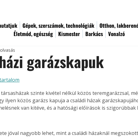
utatjuk
Gépek, szerszámok, technológiák
Otthon, lakberen
Életmód, egészség
Kismester
Barkács
Vonalzó
 olvasás
házi garázskapuk
tartalom
ű társasházak szinte kivétel nélkül közös teremgarázzsal, mé
gy ilyen közös garázs kapuja a családi házak garázskapujáh
elésnek van kitéve, és a hatósági előírások is szigorúbbak 
te jóval nagyobb lehet, mint a családi házaknál megszokott