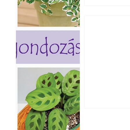
Hogyan válasszunk
fenntartható kert