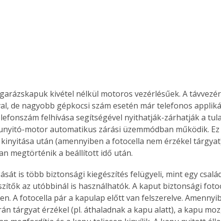
 garázskapuk kivétel nélkül motoros vezérlésűek. A távvezér
al, de nagyobb gépkocsi szám esetén már telefonos appliká
elefonszám felhívása segítségével nyithatják-zárhatják a tul
unyitó-motor automatikus zárási üzemmódban működik. Ez az
s kinyitása után (amennyiben a fotocella nem érzékel tárgyat)
n megtörténik a beállított idő után.
át is több biztonsági kiegészítés felügyeli, mint egy család
zítők az utóbbinál is használhatók. A kaput biztonsági fotoc
en. A fotocella pár a kapulap előtt van felszerelve. Amennyib
án tárgyat érzékel (pl. áthaladnak a kapu alatt), a kapu moz