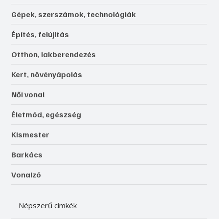
Gépek, szerszámok, technológiák
Építés, felújítás
Otthon, lakberendezés
Kert, növényápolás
Női vonal
Életmód, egészség
Kismester
Barkács
Vonalzó
Népszerű címkék