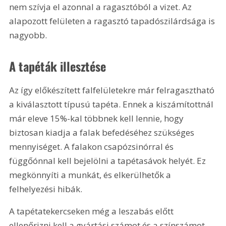
nem szívja el azonnal a ragasztóból a vizet. Az 
alapozott felületen a ragasztó tapadószilárdsága is 
nagyobb.
A tapéták illesztése
Az így előkészített falfelületekre már felragasztható 
a kiválasztott típusú tapéta. Ennek a kiszámítottnál 
már eleve 15%-kal többnek kell lennie, hogy 
biztosan kiadja a falak befedéséhez szükséges 
mennyiséget. A falakon csapózsinórral és 
függőónnal kell bejelölni a tapétasávok helyét. Ez 
megkönnyíti a munkát, és elkerülhetők a 
felhelyezési hibák.
A tapétatekercseken még a leszabás előtt 
ellenőrizni kell a gyártási számot és a színszámot, 