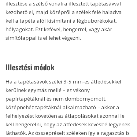
illesztése a szélső vonalra illesztett tapétasávval 
kezdhető el, majd középről a szélek felé haladva 
kell a tapéta alól kisimítani a légbuborékokat, 
hólyagokat. Ezt kefével, hengerrel, vagy akár 
simítólappal is el lehet végezni.
Illesztési módok
Ha a tapétasávok szélei 3-5 mm-es átfedésekkel 
kerülnek egymás mellé – ez vékony 
papírtapétáknál és nem dombornyomott, 
középnehéz tapétáknál alkalmazható – akkor a 
felhelyezést követően az átlapolásokat azonnal le 
kell hengerelni, hogy az átfedések kevésbé legyenek 
láthatók. Az összepréselt széleken így a ragasztás is 