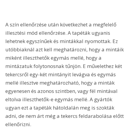
A szín ellenőrzése után következhet a megfelelő 
illesztési mód ellenőrzése. A tapéták ugyanis 
lehetnek egyszínűek és mintákkal nyomottak. Ez 
utóbbiaknál azt kell meghatározni, hogy a mintáik 
miként illeszthetők egymás mellé, hogy a 
mintázatuk folytonosnak tűnjön. E művelethez két 
tekercsről egy-két mintányit levágva és egymás 
mellé illesztve meghatározható, hogy a minták 
egyenesen és azonos szintben, vagy fél mintával 
eltolva illeszthetők-e egymás mellé. A gyártók 
ugyan ezt a tapéták hátoldalán meg is szokták 
adni, de nem árt még a tekercs feldarabolása előtt 
ellenőrizni.