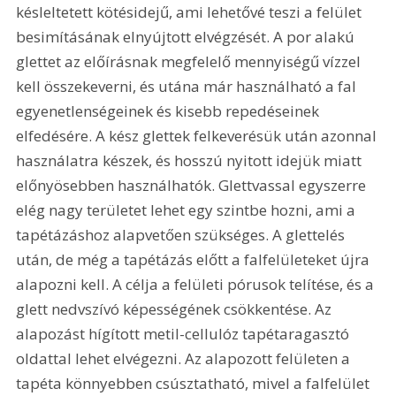
késleltetett kötésidejű, ami lehetővé teszi a felület 
besimításának elnyújtott elvégzését. A por alakú 
glettet az előírásnak megfelelő mennyiségű vízzel 
kell összekeverni, és utána már használható a fal 
egyenetlenségeinek és kisebb repedéseinek 
elfedésére. A kész glettek felkeverésük után azonnal 
használatra készek, és hosszú nyitott idejük miatt 
előnyösebben használhatók. Glettvassal egyszerre 
elég nagy területet lehet egy szintbe hozni, ami a 
tapétázáshoz alapvetően szükséges. A glettelés 
után, de még a tapétázás előtt a falfelületeket újra 
alapozni kell. A célja a felületi pórusok telítése, és a 
glett nedvszívó képességének csökkentése. Az 
alapozást hígított metil-cellulóz tapétaragasztó 
oldattal lehet elvégezni. Az alapozott felületen a 
tapéta könnyebben csúsztatható, mivel a falfelület 