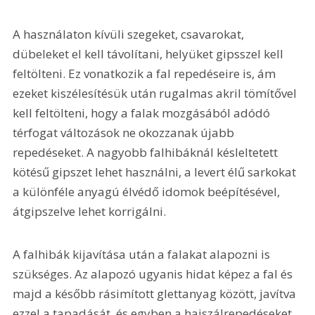
A használaton kívüli szegeket, csavarokat, 
dübeleket el kell távolítani, helyüket gipsszel kell 
feltölteni. Ez vonatkozik a fal repedéseire is, ám 
ezeket kiszélesítésük után rugalmas akril tömítővel 
kell feltölteni, hogy a falak mozgásából adódó 
térfogat változások ne okozzanak újabb 
repedéseket. A nagyobb falhibáknál késleltetett 
kötésű gipszet lehet használni, a levert élű sarkokat 
a különféle anyagú élvédő idomok beépítésével, 
átgipszelve lehet korrigálni.
A falhibák kijavítása után a falakat alapozni is 
szükséges. Az alapozó ugyanis hidat képez a fal és 
majd a később rásimított glettanyag között, javítva 
ezzel a tapadását, és egyben a hajszálrepedé­seket 