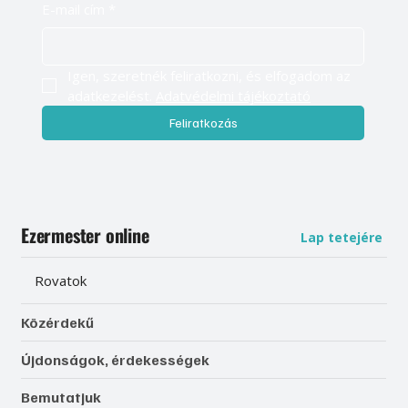
E-mail cím
*
Igen, szeretnék feliratkozni, és elfogadom az 
adatkezelést. 
Adatvédelmi tájékoztató
Feliratkozás
Ezermester online
Lap tetejére
Rovatok
Közérdekű
Újdonságok, érdekességek
Bemutatjuk