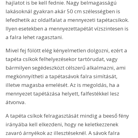
hajlatot is be kell fednie. Nagy belmagasságú 
lakásoknál gyakran akár 50 cm szélességben is 
lefedhetik az oldalfalat a mennyezeti tapétacsíkok. 
Ilyen esetekben a mennyezettapétát vízszintesen is 
a falra lehet ragasztani.
Mivel fej fölött elég kényelmetlen dolgozni, ezért a 
tapéta csíkok felhelyezésekor tartórudat, vagy 
bármilyen segédeszközt célszerű alkalmazni, ami 
megkönnyítheti a tapétasávok falra simítását, 
illetve magasba emelését. Az is megoldás, ha a 
mennyezet tapétázása helyett, falfestékkel lesz 
átvonva.
A tapéta csíkok felragasztását mindig a beeső fény 
irányába kell elkezdeni, hogy ne keletkezzenek 
zavaró árnyékok az illesztéseknél. A sávok falra 