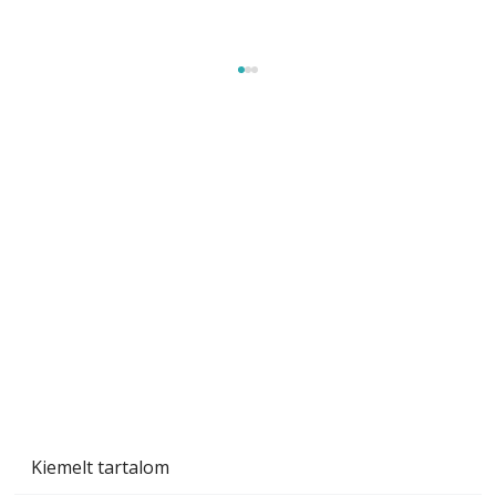
Beton járdalap készítése és lerakása – gyári
és saját készítésű megoldások
Kiemelt tartalom