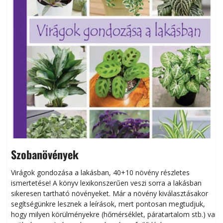
Szobanövények
Virágok gondozása a lakásban, 40+10 növény részletes
ismertetése! A könyv lexikonszerűen veszi sorra a lakásban
s
sikeresen tart­ha­tó növényeket. Már a növény kiválasztásakor
h
segítségünkre lesznek a leírások, mert pontosan megtudjuk,
k
hogy milyen körülményekre (hőmérséklet, páratartalom stb.) van