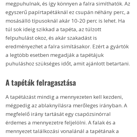
megpuhulnak, és így könnyen a falra simíthatók. Az 
egyszerű papírtapétáknál ez csupán néhány perc, a 
mosásálló típusoknál akár 10-20 perc is lehet. Ha 
túl sok ideig szikkad a tapéta, az túlzott 
felpuhulást okoz, és akár szakadást is 
eredményezhet a falra simításakor. Ezért a gyártók 
a legtöbb esetben megadják a tapétájuk 
puhuláshoz szükséges időt, amit ajánlott betartani.
A tapéták felragasztása
A tapétázást mindig a mennyezeten kell kezdeni, 
mégpedig az ablaknyílásra merőleges irányban. A 
megfelelő irány tartását egy csapózsinórral 
érdemes a mennyezetre feljelölni. A falak és a 
mennyezet találkozási vonalánál a tapétának a 