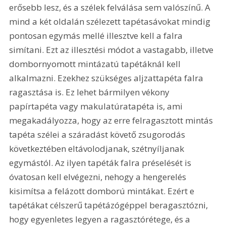
erősebb lesz, és a szélek felválása sem valószínű. A 
mind a két oldalán szélezett tapétasávokat mindig 
pontosan egymás mellé illesztve kell a falra 
simítani. Ezt az illesztési módot a vastagabb, illetve 
dombornyomott mintázatú tapétáknál kell 
alkalmazni. Ezekhez szükséges aljzattapéta falra 
ragasztása is. Ez lehet bármilyen vékony 
papírtapéta vagy makulatúratapéta is, ami 
megakadályozza, hogy az erre felragasztott mintás 
tapéta szélei a száradást követő zsugorodás 
következtében eltávolodjanak, szétnyíljanak 
egymástól. Az ilyen tapéták falra préselését is 
óvatosan kell elvégezni, nehogy a hengerelés 
kisimítsa a felázott domború mintákat. Ezért e 
tapétákat célszerű tapétázógéppel beragasztózni, 
hogy egyenletes legyen a ragasztórétege, és a 