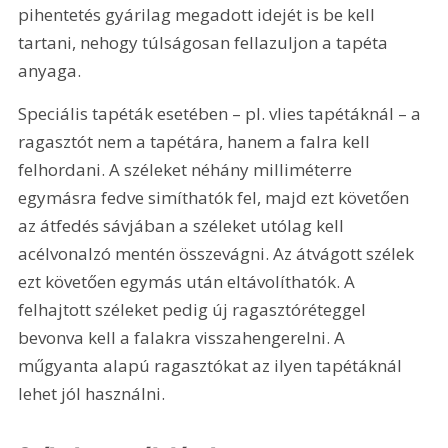
pihentetés gyárilag megadott idejét is be kell 
tartani, nehogy túlságosan fellazuljon a tapéta 
anyaga.
Speciális tapéták esetében – pl. vlies tapétáknál – a 
ragasztót nem a tapétára, hanem a falra kell 
felhordani. A széleket néhány milliméterre 
egymásra fedve simíthatók fel, majd ezt követően 
az átfedés sávjában a széleket utólag kell 
acélvonalzó mentén összevágni. Az átvágott szélek 
ezt követően egymás után eltávolíthatók. A 
felhajtott széleket pedig új ragasztóréteggel 
bevonva kell a falakra visszahengerelni. A 
műgyanta alapú ragasztókat az ilyen tapétáknál 
lehet jól használni.