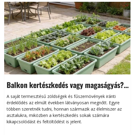
Balkon kertészkedés vagy magaságyás?
Helytakarékos kertészkedés
A saját termesztésű zöldségek és fűszernövények iránti
érdeklődés az elmúlt években látványosan megnőtt. Egyre
többen szeretnék tudni, honnan származik az élelmiszer az
l
asztalukra, miközben a kertészkedés sokak számára
kikapcsolódást és feltöltődést is jelent.
é
d