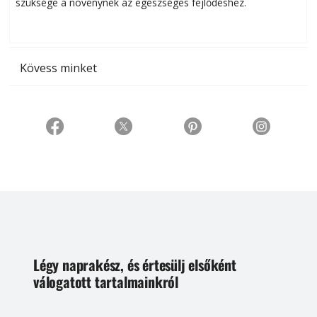
szüksége a növénynek az egészséges fejlődéshez.
t
Kövess minket
Légy naprakész, és értesülj elsőként
válogatott tartalmainkról