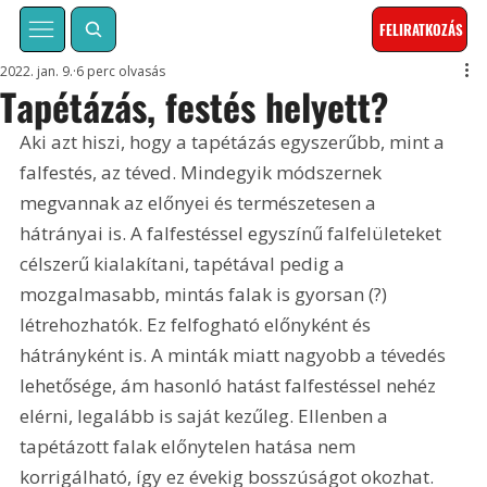
FELIRATKOZÁS
2022. jan. 9.
6 perc olvasás
Tapétázás, festés helyett?
Aki azt hiszi, hogy a tapétázás egyszerűbb, mint a 
falfestés, az téved. Mindegyik módszernek 
megvannak az előnyei és természetesen a 
hátrányai is. A falfestéssel egyszínű falfelületeket 
célszerű kialakítani, tapétával pedig a 
mozgalmasabb, mintás falak is gyorsan (?) 
létrehozhatók. Ez felfogható előnyként és 
hátrányként is. A minták miatt nagyobb a tévedés 
lehetősége, ám hasonló hatást falfestéssel nehéz 
elérni, legalább is saját kezűleg. Ellenben a 
tapétázott falak előnytelen hatása nem 
korrigálható, így ez évekig bosszúságot okozhat. 