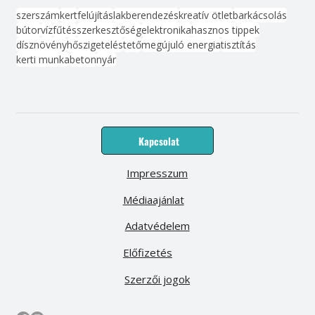
szerszám
kert
felújítás
lakberendezés
kreatív ötlet
barkácsolás
bútor
víz
fűtés
szerkesztőség
elektronika
hasznos tippek
dísznövény
hőszigetelés
tető
megújuló energia
tisztítás
kerti munka
beton
nyár
Kapcsolat
Impresszum
Médiaajánlat
Adatvédelem
Előfizetés
Szerzői jogok