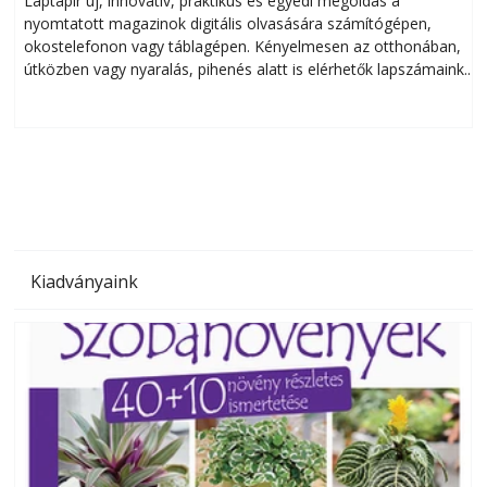
Laptapir új, innovatív, praktikus és egyedi megoldás a
L
nyomtatott magazinok digitális olvasására számítógépen,
okostelefonon vagy táblagépen. Kényelmesen az otthonában,
útközben vagy nyaralás, pihenés alatt is elérhetők lapszámaink.
ú
Bárhol, bármikor, akár külföldön élve vagy dolgozva is
B
olvashatók az Ezermester lapszámai. A Laptapir kényelmes
megoldás, mert: – t
Kiadványaink