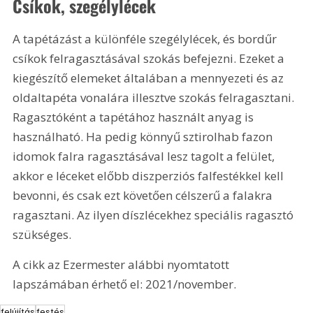
Csíkok, szegélylécek
A tapétázást a különféle szegélylécek, és bordűr 
csíkok felragasztásával szokás befejezni. Ezeket a 
kiegészítő elemeket általában a mennyezeti és az 
oldaltapéta vonalára illesztve szokás felragasztani. 
Ragasztóként a tapétához használt anyag is 
használható. Ha pedig könnyű sztirolhab fazon 
idomok falra ragasztásával lesz tagolt a felület, 
akkor e léceket előbb diszperziós falfestékkel kell 
bevonni, és csak ezt követően célszerű a falakra 
ragasztani. Az ilyen díszlécekhez speciális ragasztó 
szükséges.
A cikk az Ezermester alábbi nyomtatott 
lapszámában érhető el: 2021/november.
felújítás
festés