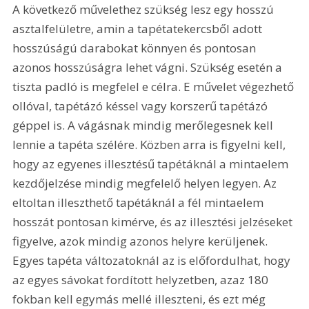
A következő művelethez szükség lesz egy hosszú 
asztalfelületre, amin a tapétatekercsből adott 
hosszúságú darabokat könnyen és pontosan 
azonos hosszúságra lehet vágni. Szükség esetén a 
tiszta padló is megfelel e célra. E művelet végezhető 
ollóval, tapétázó késsel vagy korszerű tapétázó 
géppel is. A vágásnak mindig merőlegesnek kell 
lennie a tapéta szélére. Közben arra is figyelni kell, 
hogy az egyenes illesztésű tapétáknál a mintaelem 
kezdőjelzése mindig megfelelő helyen legyen. Az 
eltoltan illeszthető tapétáknál a fél mintaelem 
hosszát pontosan kimérve, és az illesztési jelzéseket 
figyelve, azok mindig azonos helyre kerüljenek. 
Egyes tapéta változatoknál az is előfordulhat, hogy 
az egyes sávokat fordított helyzetben, azaz 180 
fokban kell egymás mellé illeszteni, és ezt még 