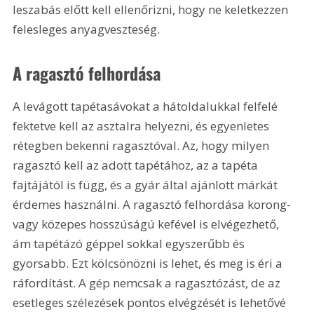
leszabás előtt kell ellenőrizni, hogy ne keletkezzen 
felesleges anyagveszteség.
A ragasztó felhordása
A levágott tapétasávokat a hátoldalukkal felfelé 
fektetve kell az asztalra helyezni, és egyenletes 
rétegben bekenni ragasztóval. Az, hogy milyen 
ragasztó kell az adott tapétához, az a tapéta 
fajtájától is függ, és a gyár által ajánlott márkát 
érdemes használni. A ragasztó felhordása korong- 
vagy közepes hosszúságú kefével is elvégezhető, 
ám tapétázó géppel sokkal egyszerűbb és 
gyorsabb. Ezt kölcsönözni is lehet, és meg is éri a 
ráfordítást. A gép nemcsak a ragasztózást, de az 
esetleges szélezések pontos elvégzését is lehetővé 