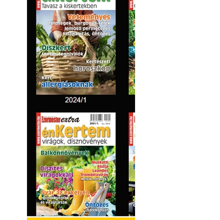
Betonjárda készít
készül tartós bet