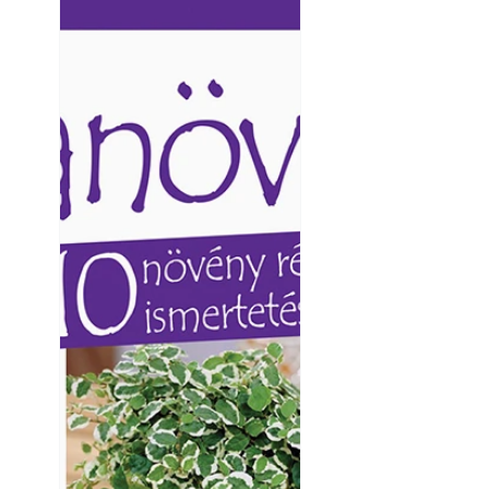
Ezermester lapszámai. A
Ezermester lapszámai
Laptapir kényelmes megoldás,
Laptapir kényelmes 
mert: – t
mert: – t