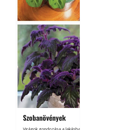
Szobanövények
Virágoskert: k
teraszon, laká
Virágok gondozása a lakásban,