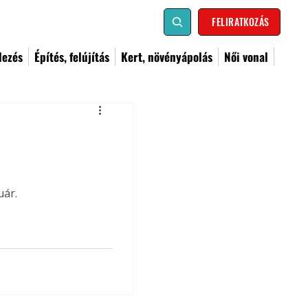
FELIRATKOZÁS
dezés
Építés, felújítás
Kert, növényápolás
Női vonal
uár.