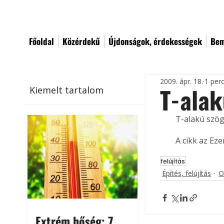
Főoldal
Közérdekű
Újdonságok, érdekességek
Bem
2009. ápr. 18.
1 per
T-alak
Kiemelt tartalom
T-alakú szögl
A cikk az Ez
felújítás
Építés, felújítás
O
Extrém hőség: 7