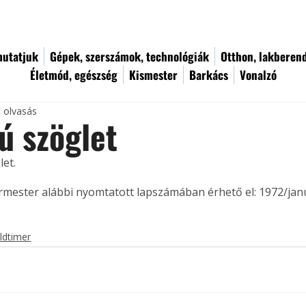
utatjuk
Gépek, szerszámok, technológiák
Otthon, lakberen
Életmód, egészség
Kismester
Barkács
Vonalzó
c olvasás
ú szöglet
et. 
ermester alábbi nyomtatott lapszámában érhető el: 1972/jan
ldtimer