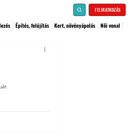
FELIRATKOZÁS
dezés
Építés, felújítás
Kert, növényápolás
Női vonal
uár.