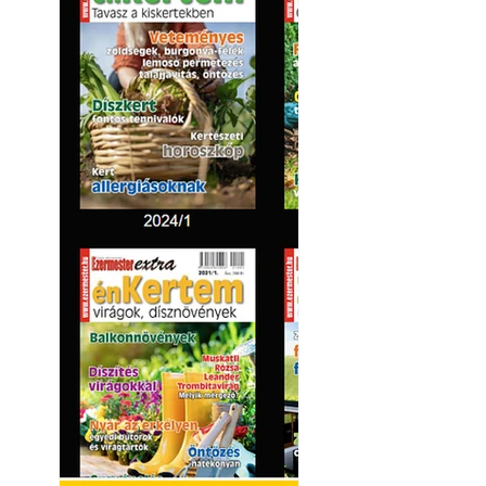
Betonjárda készít
készül tartós bet