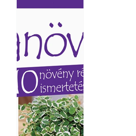
Ezermester lapszámai. A
Ezermester lapszámai
Laptapir kényelmes megoldás,
Laptapir kényelmes 
mert: – t
mert: – t