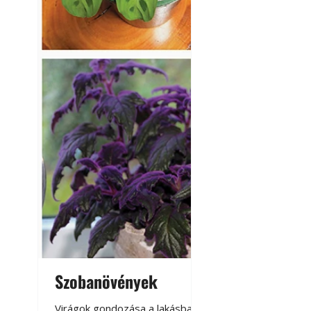
Szobanövények
Virágoskert: k
teraszon, laká
Virágok gondozása a lakásban,