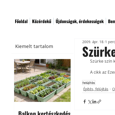
Főoldal
Közérdekű
Újdonságok, érdekességek
Bem
2009. ápr. 18.
1 per
Szürk
Kiemelt tartalom
Szürke szín k
A cikk az Ez
felújítás
Építés, felújítás
O
Balkon kertészkedés