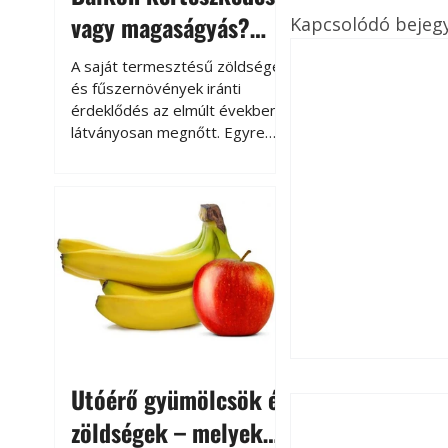
vagy magaságyás?
Kapcsolódó bejeg
Helytakarékos
A saját termesztésű zöldségek
kertészkedés
és fűszernövények iránti
érdeklődés az elmúlt években
látványosan megnőtt. Egyre
többen szeretnék tudni, honnan
származik az élelmiszer az
asztalukra, miközben a
kertészkedés sokak számára
kikapcsolódást és feltöltődést
is jelent.
Utóérő gyümölcsök és
zöldségek – melyek