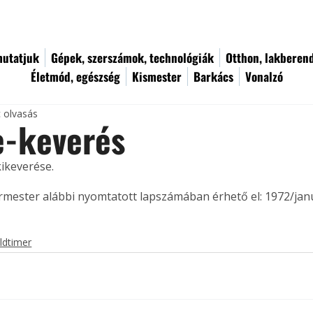
utatjuk
Gépek, szerszámok, technológiák
Otthon, lakberen
Életmód, egészség
Kismester
Barkács
Vonalzó
c olvasás
e-keverés
ikeverése. 
ermester alábbi nyomtatott lapszámában érhető el: 1972/jan
ldtimer