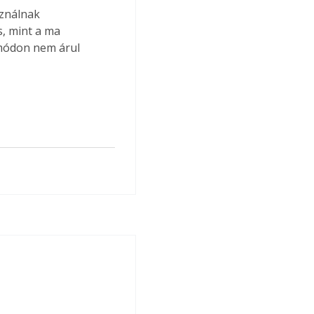
s, mint a ma 
módon nem árul 