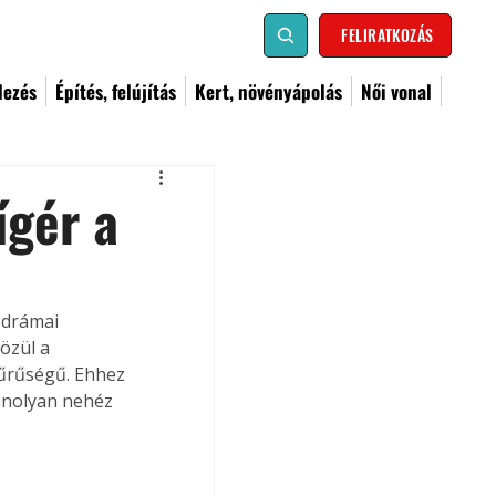
FELIRATKOZÁS
dezés
Építés, felújítás
Kert, növényápolás
Női vonal
ígér a
 drámai 
özül a 
sűrűségű. Ehhez 
anolyan nehéz 