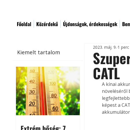
Főoldal
Közérdekű
Újdonságok, érdekességek
Bem
2023. máj. 9.
1 perc
Szupe
Kiemelt tartalom
CATL
A kínai akku
növeléséről 
legfejletteb
képest a CAT
akkumulátor 
Extrém hőség: 7