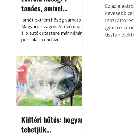
tanács, amivel
Ez az elektr
kevesebb cel
megóvhatjuk
Ismét extrém hőség várható
Igazi áttöré
autónkat a nyári
Magyarországon. A tűző napon
gyártó szeri
álló autók utastere már néhány
tisztán elek
károktól
perc alatt rendkívül
felmelegszik, és rövid időn belül
akár a 60-70 °C-ot is
megközelítheti. Ez nemcsak a
beszállást teszi kellemetlenné,
hanem az autó állapotára és a
benne hagyott tárgyakra is
káros hatással lehet. Néhány
egyszerű óvintézkedéssel
azonban jelentősen
csökkenthetjük a hőség káros
hatásait.
Kültéri hűtés: hogyan
tehetjük