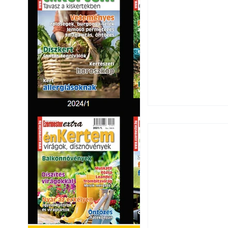
Széndioxid temető