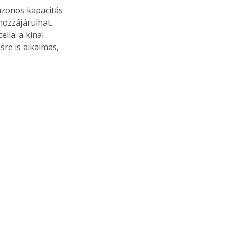
 azonos kapacitás 
hozzájárulhat. 
lla: a kínai 
re is alkalmas, 