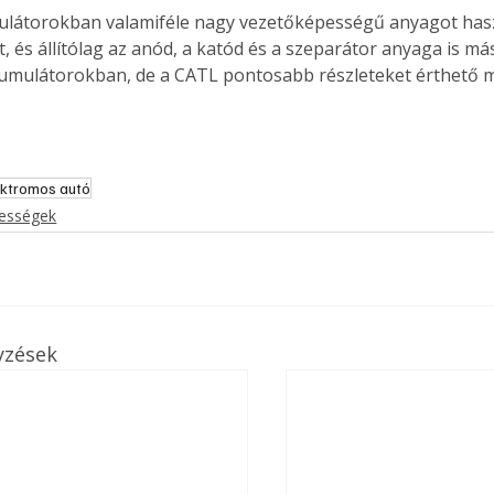
t, és állítólag az anód, a katód és a szeparátor anyaga is má
umulátorokban, de a CATL pontosabb részleteket érthető 
ektromos autó
kességek
yzések