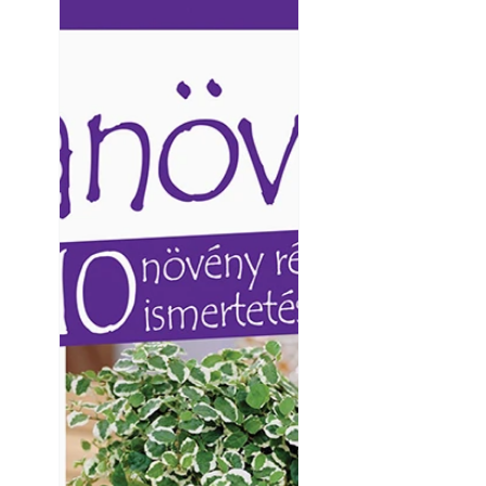
Ezermester lapszámai. A
Ezermester lapszámai
Laptapir kényelmes megoldás,
Laptapir kényelmes 
mert: – t
mert: – t