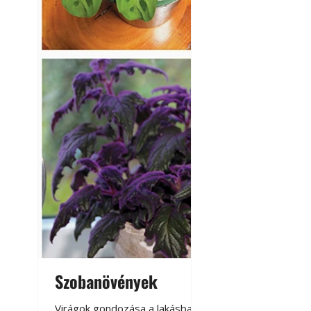
Szobanövények
Virágoskert: k
teraszon, laká
Virágok gondozása a lakásban,