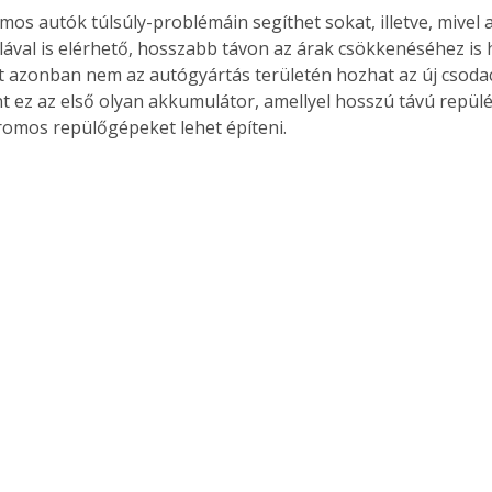
omos autók túlsúly-problémáin segíthet sokat, illetve, mivel
lával is elérhető, hosszabb távon az árak csökkenéséhez is 
st azonban nem az autógyártás területén hozhat az új csodace
nt ez az első olyan akkumulátor, amellyel hosszú távú repülés
tromos repülőgépeket lehet építeni.