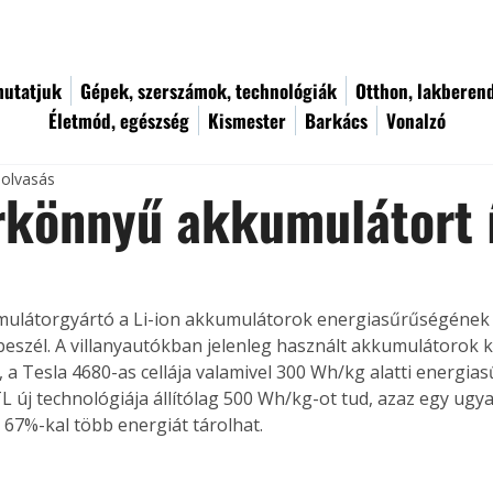
utatjuk
Gépek, szerszámok, technológiák
Otthon, lakberen
Életmód, egészség
Kismester
Barkács
Vonalzó
 olvasás
rkönnyű akkumulátort 
mulátorgyártó a Li-ion akkumulátorok energiasűrűségének
beszél. A villanyautókban jelenleg használt akkumulátorok k
b, a Tesla 4680-as cellája valamivel 300 Wh/kg alatti energia
L új technológiája állítólag 500 Wh/kg-ot tud, azaz egy ugy
67%-kal több energiát tárolhat. 