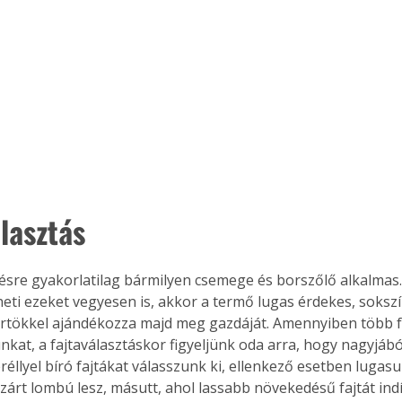
lasztás
sre gyakorlatilag bármilyen csemege és borszőlő alkalmas. 
heti ezeket vegyesen is, akkor a termő lugas érdekes, sokszí
ürtökkel ajándékozza majd meg gazdáját. Amennyiben több faj
nkat, a fajtaválasztáskor figyeljünk oda arra, hogy nagyjáb
réllyel bíró fajtákat válasszunk ki, ellenkező esetben lugasu
 zárt lombú lesz, másutt, ahol lassabb növekedésű fajtát indí