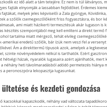
zkodik ez idő alatt a tám tetejére. Ez nem is túl látványos, 
gyes fajták elnyomják a lassabban fejlődőket. Érdemes kieme
fajtákat, melyek jeles képviselői a Zala gyöngye, Kövidinka,
zek a szőlők csemegeszőlőként friss fogyasztásra, és bor ké
Együtt jobban megéri!
almasak, ami miatt házikerti termesztésük akár lugason is ki
Bővebb információ itt!
gas készítés szempontjából meg kell említeni a direkt termő f
k az
Együtt jobban megéri! A
kohol tartalma miatt mérgező, tehát elvileg csemegeszőlőké
mester
könyvek tetszőleges
k-amerikai eredetű szőlők, bár ízük nem veszi fel a versenyt 
er Old
párosítással kedvezményes
kével. Ám a direkttermű típusok azok, amelyek a legkeves
áron, 0 Ft postaköltséggel
l, szinte növényvédelem nélkül is tarthatók. Ezért gasztron
ptapir új,
megrendelhetők!
t hétvégi házak, nyaralók lugasaira azért ajánlhatók, mert k
és egyedi
tt
y a néhány heti távolmaradásból adódó permetezés hiánya mi
lvasására
és a peronoszpóra lekopasztja lugasunkat.
elefonon
nyelmesen
ő ültetése és kezdeti gondozása
ben vagy
t is
. Bárhol,
ön élve
ashatók az
 Utóbbiak képesek megkapaszkodni a falon is tehát támren