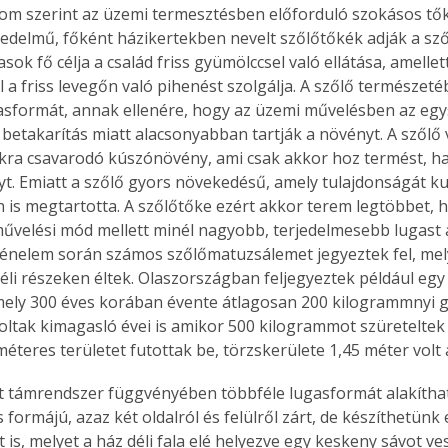
edelmű, főként házikertekben nevelt szőlőtőkék adják a szől
asok fő célja a család friss gyümölccsel való ellátása, amelle
l a friss levegőn való pihenést szolgálja. A szőlő természet
gasformát, annak ellenére, hogy az üzemi művelésben az eg
betakarítás miatt alacsonyabban tartják a növényt. A szőlő 
ákra csavarodó kúszónövény, ami csak akkor hoz termést, ha 
nyt. Emiatt a szőlő gyors növekedésű, amely tulajdonságát ku
n is megtartotta. A szőlőtőke ezért akkor terem legtöbbet, 
űvelési mód mellett minél nagyobb, terjedelmesebb lugast a
rténelem során számos szőlőmatuzsálemet jegyeztek fel, mel
éli részeken éltek. Olaszországban feljegyeztek például egy 
mely 300 éves korában évente átlagosan 200 kilogrammnyi 
voltak kimagasló évei is amikor 500 kilogrammot szüreteltek 
éteres területet futottak be, törzskerülete 1,45 méter volt 
s formájú, azaz két oldalról és felülről zárt, de készíthetün
is, melyet a ház déli fala elé helyezve egy keskeny sávot ve