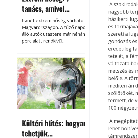
 A szakirodalom szerint az üzemi termesztésben előforduló szokásos tőkeformáknál 
tanács, amivel
nagyobb terj
megóvhatjuk
házikerti lug
Ismét extrém hőség várható
autónkat a nyári
és formájáva
Magyarországon. A tűző napon
szereti a lu
álló autók utastere már néhány
károktól
perc alatt rendkívül
gondozás és 
felmelegszik, és rövid időn belül
eredetileg f
akár a 60-70 °C-ot is
tetejét, a fé
megközelítheti. Ez nemcsak a
változataiba
beszállást teszi kellemetlenné,
metszés és m
hanem az autó állapotára és a
belőle. A tö
benne hagyott tárgyakra is
mediterrán d
káros hatással lehet. Néhány
szőlőtőkét, 
egyszerű óvintézkedéssel
termett, de 
azonban jelentősen
100 négyzetm
csökkenthetjük a hőség káros
hatásait.
Kültéri hűtés: hogyan
 A megépített támrendszer függvényében többféle lugasformát alakíthatunk ki. A lugas 
lehet boltíve
tehetjük
támrendszert 