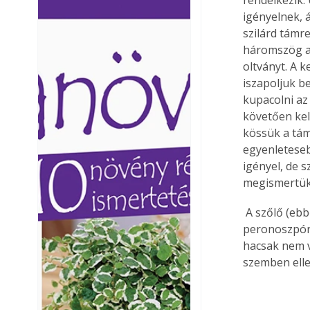
Ezermester lapszámai. A
Ezermester lapszámai
igényelnek, 
Laptapir kényelmes megoldás,
Laptapir kényelmes 
szilárd támr
mert: – t
mert: – t
háromszög al
oltványt. A k
iszapoljuk be
kupacolni az 
követően kel
kössük a tám
egyenleteseb
igényel, de 
megismertük 
 A szőlő (ebből adódóan pedig a lugas) két nagy ellensége a lisztharmat és a 
peronoszpóra
hacsak nem v
szemben elle