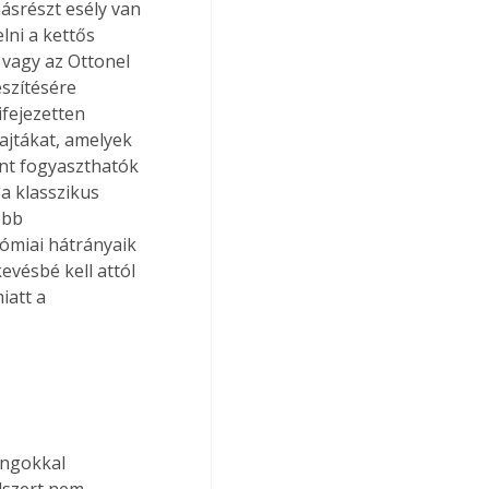
másrészt esély van 
lni a kettős 
 vagy az Ottonel 
szítésére 
fejezetten 
ajtákat, amelyek 
nt fogyaszthatók 
a klasszikus 
ebb 
ómiai hátrányaik 
evésbé kell attól 
att a 
dszert nem 