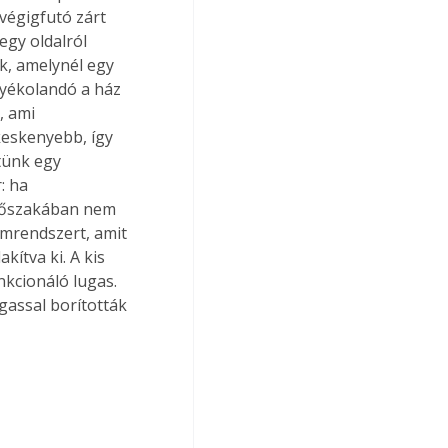
végigfutó zárt 
egy oldalról 
k, amelynél egy 
nyékolandó a ház 
, ami 
keskenyebb, így 
tünk egy 
: ha 
 időszakában nem 
ámrendszert, amit 
kítva ki. A kis 
nkcionáló lugas. 
gassal borították 