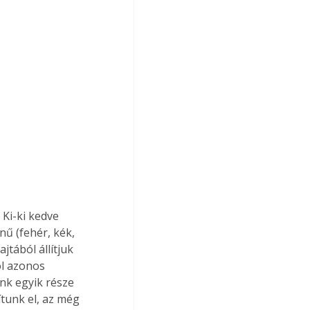
Ki-ki kedve 
nű (fehér, kék, 
tából állítjuk 
ól azonos 
nk egyik része 
tunk el, az még 