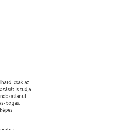
lható, csak az 
ozását is tudja 
ondozatlanul 
as-bogas, 
 képes 
vember.