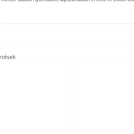
s
yzések
ertben,
Gyógyító növények: a
sban
természet kincsei az