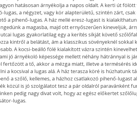
agyon hatásosan árnyékolja a napos oldalt. A kerti út fölött 
ó-lugas, a négyzet, vagy kör alapterületű, szintén zárt, csak 
tő a pihenő-lugas. A ház mellé eresz-lugast is kialakíthatun
lengedünk a magasba, majd ott ernyőszerűen kineveljük, ár
 utcai lugas gyakorlatilag egy a kerítés síkját követő szőlőfal
za kintről a belátást, ám a klasszikus sövényeknél sokkal 
sabb. A kocsi-beálló fölé kialakított vázra szintén kinevelhe
 ami jó árnyékoló képessége mellett néhány hátránnyal is jár
el fertőzött a tő, akkor a mézga miatt, illetve a termésérés
lni a kocsival a lugas alá. A ház terasza köré is húzhatunk t
benő a szőlő, kellemes, a házhoz csatlakozó pihenő-lugast ala
k közül is jó szolgálatot tesz a pár oldalról paravánként fu
inken pedig nagy divat volt, hogy az egész előkertet szőlőlu
 sátor-lugas.