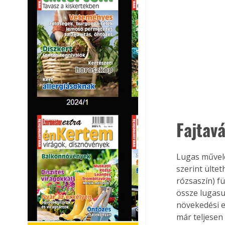
Fajtavá
Lugas művelé
szerint ültet
rózsaszín) f
össze lugasu
növekedési e
már teljesen