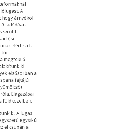
őlugast. A 
tt hogy árnyékol 
éből adódóan 
yszerűbb 
vad őse 
már elérte a fa 
ltúr-
ha megfelelő 
lakítunk ki 
yek elsősorban a 
spana fajtájú 
gyümölcsöt 
róla. Elágazásai 
a földközelben.
k egyszerű egysíkú 
sz el csupán a 