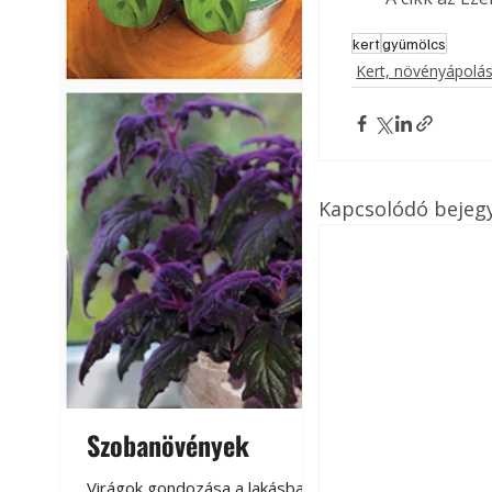
kert
gyümölcs
Kert, növényápolá
Kapcsolódó bejeg
Szobanövények
Virágoskert: k
teraszon, laká
Virágok gondozása a lakásban,