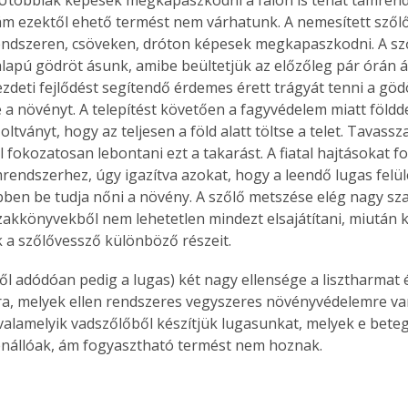
. A
ám ezektől ehető termést nem várhatunk. A nemesített szőlő
megoldás,
endszeren, csöveken, dróton képesek megkapaszkodni. A sző
apú gödröt ásunk, amibe beültetjük az előzőleg pár órán át
ezdeti fejlődést segítendő érdemes érett trágyát tenni a göd
 a növényt. A telepítést követően a fagyvédelem miatt földdel
oltványt, hogy az teljesen a föld alatt töltse a telet. Tavasszal
l fokozatosan lebontani ezt a takarást. A fiatal hajtásokat 
rendszerhez, úgy igazítva azokat, hogy a leendő lugas felül
ben be tudja nőni a növény. A szőlő metszése elég nagy sz
szakkönyvekből nem lehetetlen mindezt elsajátítani, miután k
a szőlővessző különböző részeit.
, melyek ellen rendszeres vegyszeres növényvédelemre va
alamelyik vadszőlőből készítjük lugasunkat, melyek e bete
nállóak, ám fogyasztható termést nem hoznak. 