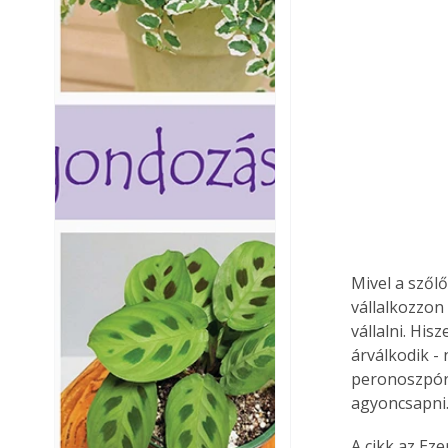
Mivel a szőlő
vállalkozzon 
vállalni. Hi
árválkodik -
peronoszpórá
agyoncsapni.
A cikk az Ez