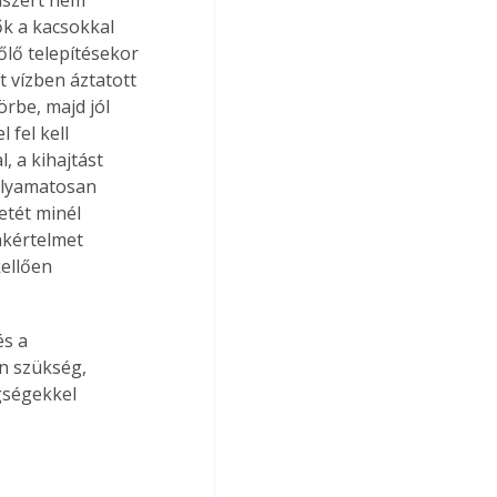
k a kacsokkal 
lő telepítésekor 
 vízben áztatott 
örbe, majd jól 
 fel kell 
, a kihajtást 
folyamatosan 
etét minél 
akértelmet 
ellően 
n szükség, 
gségekkel 