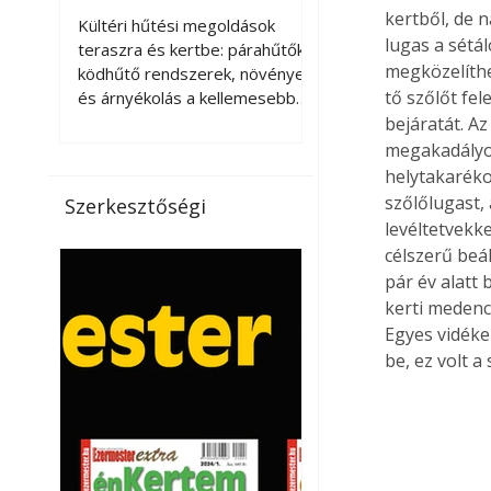
kellemesebbé a
kertből, de n
Kültéri hűtési megoldások
lugas a sétál
teraszt és a kertet?
teraszra és kertbe: párahűtők,
megközelíthe
ködhűtő rendszerek, növények
tő szőlőt fe
és árnyékolás a kellemesebb
nyári mikroklímáért. A kültéri
bejáratát. Az
hűtés kérdése az utóbbi
megakadályoz
években egyre nagyobb
helytakaréko
jelentőséget kapott, ahogy a
szőlőlugast,
Szerkesztőségi
nyári hőhullámok gyakoribbá és
levéltetvekk
intenzívebbé váltak. Míg
célszerű beál
korábban elsősorban a beltéri
pár év alatt 
klímaberendezések jelentették
kerti medencé
a megoldást a meleg ellen, ma
Egyes vidéke
már egyre többen keresnek
be, ez volt a
olyan kültéri hűtési
lehetőségeket is, amelyek a
teraszok, erkélyek, kertek vagy
vendégl