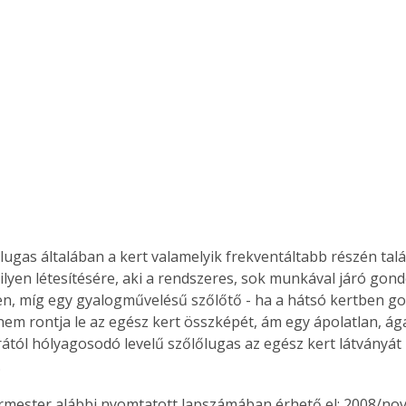
lugas általában a kert valamelyik frekventáltabb részén talá
ilyen létesítésére, aki a rendszeres, sok munkával járó gond
szen, míg egy gyalogművelésű szőlőtő - ha a hátsó kertben g
 nem rontja le az egész kert összképét, ám egy ápolatlan, ág
tól hólyagosodó levelű szőlőlugas az egész kert látványát
 
ermester alábbi nyomtatott lapszámában érhető el: 2008/no