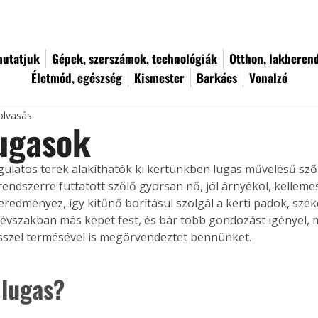
utatjuk
Gépek, szerszámok, technológiák
Otthon, lakberen
Életmód, egészség
Kismester
Barkács
Vonalzó
olvasás
lugasok
latos terek alakíthatók ki kertünkben lugas művelésű szőlő
endszerre futtatott szőlő gyorsan nő, jól árnyékol, kellem
eredményez, így kitűnő borításul szolgál a kerti padok, szé
 évszakban más képet fest, és bár több gondozást igényel, 
sszel termésével is megörvendeztet bennünket. 
 lugas?