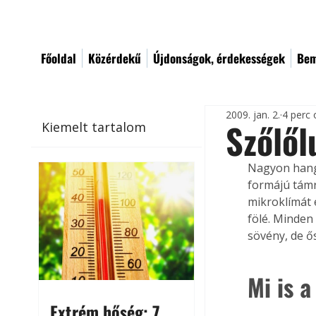
Főoldal
Közérdekű
Újdonságok, érdekességek
Bem
2009. jan. 2.
4 perc 
Szőlő
Kiemelt tartalom
Nagyon hangu
formájú támr
mikroklímát 
fölé. Minden
sövény, de ő
Mi is a
Extrém hőség: 7