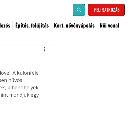
FELIRATKOZÁS
dezés
Építés, felújítás
Kert, növényápolás
Női vonal
vel. A különféle 
esen hűvös 
kek, pihenőhelyek 
mint mondjuk egy 