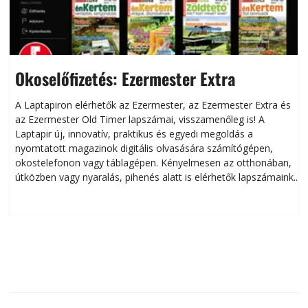
Okoselőfizetés: Ezermester Extra
A Laptapiron elérhetők az Ezermester, az Ezermester Extra és
az Ezermester Old Timer lapszámai, visszamenőleg is! A
Laptapir új, innovatív, praktikus és egyedi megoldás a
L
nyomtatott magazinok digitális olvasására számítógépen,
okostelefonon vagy táblagépen. Kényelmesen az otthonában,
útközben vagy nyaralás, pihenés alatt is elérhetők lapszámaink.
ú
Bárhol, bármikor, akár külföldön élve vagy dolgozva is
B
olvashatók az Ezermester lapszámai. A Laptapir kényelmes
megoldás, mert: – t