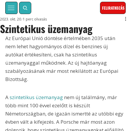
FELIRATKOZÁS
2023. okt. 20.
1 perc olvasás
Szintetikus üzemanyag
Az Európai Unió döntése értelmében 2035 után 
nem lehet hagyományos dízel és benzines új 
autókat értékesíteni, csak ha szintetikus 
üzemanyaggal működnek. Az új hajtóanyag 
szabályozásának már most nekilátott az Európai 
Bizottság.
A 
szintetikus üzemanyag
 nem új találmány, már 
több mint 100 évvel ezelőtt is készült 
Németországban, de igazán ismertté az utóbbi egy 
évben vált a kifejezés. A Porsche már most azon 
dolgozik, hogy szintetikus üzemanyagokat előállító 