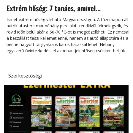
Extrém hőség: 7 tanács, amivel
megóvhatjuk autónkat a nyári károktól
Ismét extrém hőség várható Magyarországon. A tűző napon álló
autók utastere már néhány perc alatt rendkívül felmelegszik, és
rövid időn belül akár a 60-70 °C-ot is megközelítheti. Ez nemcsak
n
a beszállást teszi kellemetlenné, hanem az autó állapotára és a
benne hagyott tárgyakra is káros hatással lehet. Néhány
egyszerű óvintézkedéssel azonban jelentősen csökkenthetjük a
hőség káros hatásait.
l
Szerkesztőségi