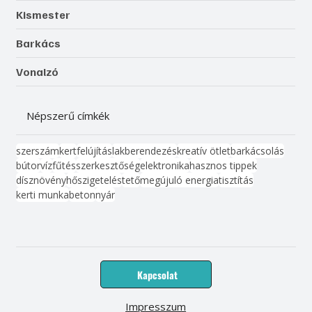
Kismester
Barkács
Vonalzó
Népszerű címkék
szerszám
kert
felújítás
lakberendezés
kreatív ötlet
barkácsolás
bútor
víz
fűtés
szerkesztőség
elektronika
hasznos tippek
dísznövény
hőszigetelés
tető
megújuló energia
tisztítás
kerti munka
beton
nyár
Kapcsolat
Impresszum