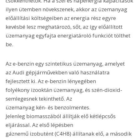
csökkenthetők. Ha a szél és napenergia kapacitások 
ilyen ütemben növekszenek, akkor az üzemanyag 
előállítási költségeiben az energia rész egyre 
kevésbé lesz meghatározó, sőt, az így előállított 
üzemanyag egyfajta energiatároló funkciót tölthet 
be.
Az e-benzin egy szintetikus üzemanyag, amelyet 
az Audi gépjárművekben való használatra 
fejlesztett ki. Az e-benzin lényegében 
folyékony izooktán üzemanyag, és szén-dioxid-
semlegesnek tekinthető. Az 
üzemanyag kén- és benzolmentes. 
Jelenleg biomasszából állítják elő kétlépcsős 
eljárással. Az első lépésben 
gáznemű izobutént (C4H8) állítanak elő, a második 