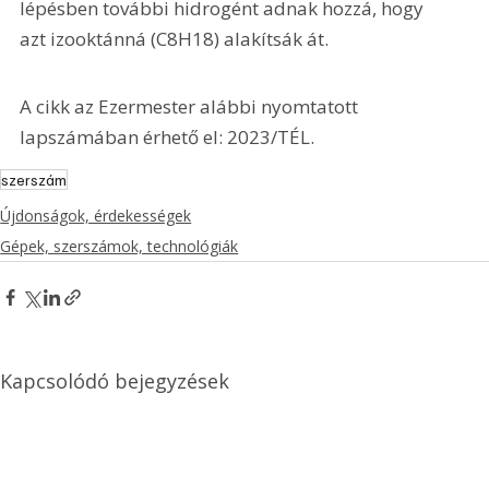
lépésben további hidrogént adnak hozzá, hogy 
azt izooktánná (C8H18) alakítsák át.
A cikk az Ezermester alábbi nyomtatott 
lapszámában érhető el: 2023/TÉL.
szerszám
Újdonságok, érdekességek
Gépek, szerszámok, technológiák
Kapcsolódó bejegyzések