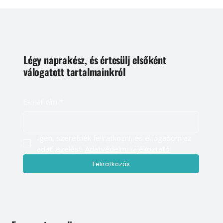
Légy naprakész, és értesülj elsőként
válogatott tartalmainkról
E-mail cím
*
Igen, szeretnék feliratkozni, és elfogadom az 
adatkezelést. 
Adatvédelmi tájékoztató
Feliratkozás