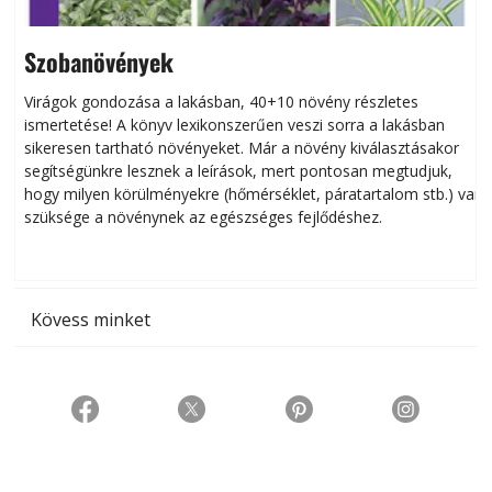
Szobanövények
Virágok gondozása a lakásban, 40+10 növény részletes
ismertetése! A könyv lexikonszerűen veszi sorra a lakásban
s
sikeresen tart­ha­tó növényeket. Már a növény kiválasztásakor
h
segítségünkre lesznek a leírások, mert pontosan megtudjuk,
k
hogy milyen körülményekre (hőmérséklet, páratartalom stb.) van
szüksége a növénynek az egészséges fejlődéshez.
t
Kövess minket