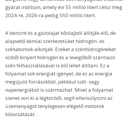
gyárat indítson, amely évi 55 millió litert céloz meg 
2024-re, 2026-ra pedig 550 millió litert.
A benzint és a gázolajat kőolajból állítják elő, de 
alapvető kémiai szerkezetüket hidrogén- és 
szénatomok alkotják. Ezeket a szénhidrogéneket 
vízből kinyert hidrogén és a levegőből származó 
szén felhasználásával is elő lehet állítani. Ez a 
folyamat sok energiát igényel, de ez az energia 
megújuló forrásokból, például szél- vagy 
napenergiából is származhat. Mivel a folyamat 
szenet von ki a légkörből, segít ellensúlyozni az 
üzemanyagot ténylegesen elégető motorok 
kibocsátását.