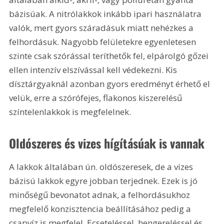
bázisúak. A nitrólakkok inkább ipari használatra 
valók, mert gyors száradásuk miatt nehézkes a 
felhordásuk. Nagyobb felületekre egyenletesen 
szinte csak szórással teríthetők fel, elpárolgó gőzei 
ellen intenzív elszívással kell védekezni. Kis 
dísztárgyaknál azonban gyors eredményt érhető el 
velük, erre a szórófejes, flakonos kiszerelésű 
színtelenlakkok is megfelelnek.
Oldószeres és vizes hígításúak is vannak
A lakkok általában ún. oldószeresek, de a vizes 
bázisú lakkok egyre jobban terjednek. Ezek is jó 
minőségű bevonatot adnak, a felhordásukhoz 
megfelelő konzisztencia beállításához pedig a 
csapvíz is megfelel. Ecseteléssel, hengereléssel és 