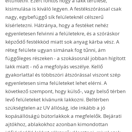
eltüntetni. Ezért fontos hogy a lakk terülése, 
kisimulása is kiváló legyen. A festékszórással csak 
nagy, egybefüggő sík felületeknél célszerű 
kísérletezni. Hátránya, hogy a festéket nehéz 
egyenletesen felvinni a felületekre, és a szóráskor 
képződő festékköd miatt sok anyag kárba vész. A 
réteg felülete ugyan simának fog tűnni, ám 
függőleges részeken - a szokásosnál jobban hígított 
lakk miatt - nő a megfolyás veszélye. Kellő 
gyakorlattal és többszöri átszórással viszont szép 
egyenletesen sima felületeket lehet elérni. A 
következő szempont, hogy külső-, vagy belső térben 
levő felületeket kívánunk lakkozni. Beltérben 
szükségtelen az UV állóság, ide inkább a jó 
kopásállóságú bútorlakkok a megfelelők. Bejárati 
ajtókhoz, ablakokhoz azonban kimondottan 