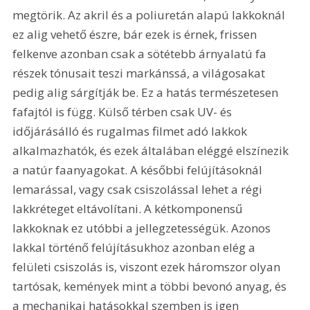
megtörik. Az akril és a poliuretán alapú lakkoknál 
ez alig vehető észre, bár ezek is érnek, frissen 
felkenve azonban csak a sötétebb árnyalatú fa 
részek tónusait teszi markánssá, a világosakat 
pedig alig sárgítják be. Ez a hatás természetesen 
fafajtól is függ. Külső térben csak UV- és 
időjárásálló és rugalmas filmet adó lakkok 
alkalmazhatók, és ezek általában eléggé elszínezik 
a natúr faanyagokat. A későbbi felújításoknál 
lemarással, vagy csak csiszolással lehet a régi 
lakkréteget eltávolítani. A kétkomponensű 
lakkoknak ez utóbbi a jellegzetességük. Azonos 
lakkal történő felújításukhoz azonban elég a 
felületi csiszolás is, viszont ezek háromszor olyan 
tartósak, kemények mint a többi bevonó anyag, és 
a mechanikai hatásokkal szemben is igen 