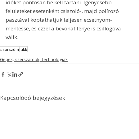
időket pontosan be kell tartani. Igényesebb 
felületeket esetenként csiszoló-, majd polírozó 
pasztával koptathatjuk teljesen ecsetnyom-
mentessé, és ezzel a bevonat fénye is csillogóvá 
válik. 
szerszám
lakk
Gépek, szerszámok, technológiák
Kapcsolódó bejegyzések