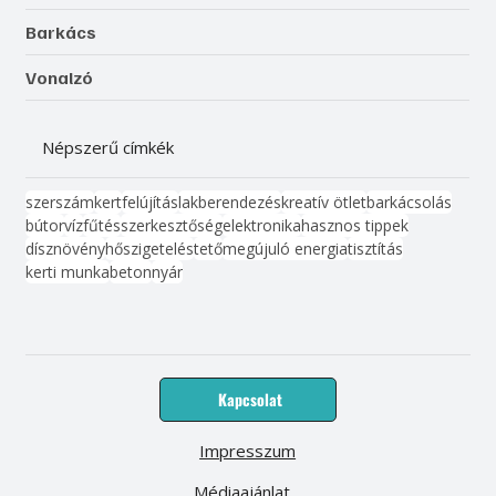
Barkács
Vonalzó
Népszerű címkék
szerszám
kert
felújítás
lakberendezés
kreatív ötlet
barkácsolás
bútor
víz
fűtés
szerkesztőség
elektronika
hasznos tippek
dísznövény
hőszigetelés
tető
megújuló energia
tisztítás
kerti munka
beton
nyár
Kapcsolat
Impresszum
Médiaajánlat