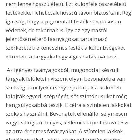
nem lenne hosszú életű. Ezt különféle összetételű 
festékekkel lehet csak hosszú távon biztosítani. Régi 
igazság, hogy a pigmentált festékek hatásosan 
védenek, de takarnak is. Így az egymástól 
jelentősen eltérő faanyagokat tartalmazó 
szerkezetekre kent színes festék a különbségeket 
eltünteti, a tárgyakat egységes hatásúvá teszi.
 Az igényes faanyagokból, műgonddal készült 
tárgyak felületein viszont olyan bevonatokra van 
szükség, amelyek érvényre juttatják a különféle 
fafajták egyedi szépségét, sőt színtónusukat még 
hangsúlyosabbá teszik. E célra a színtelen lakkokat 
szokás használni. Bevonatuk ellenálló, selymesen 
vagy csillogóan fényes, kellemes tapintásúvá teszi 
az arra érdemes fatárgyakat. A színtelen lakkok 
általában alkid-, akril-, vagy poliuretán gyanta 