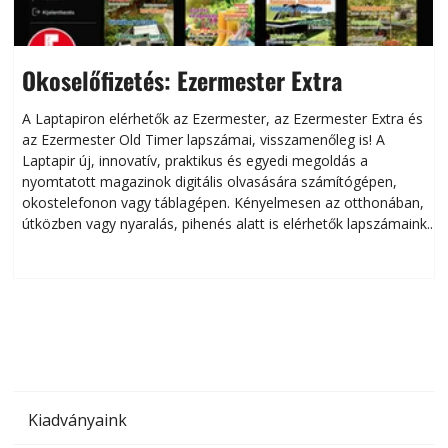
Okoselőfizetés: Ezermester Extra
A Laptapiron elérhetők az Ezermester, az Ezermester Extra és
az Ezermester Old Timer lapszámai, visszamenőleg is! A
Laptapir új, innovatív, praktikus és egyedi megoldás a
L
nyomtatott magazinok digitális olvasására számítógépen,
okostelefonon vagy táblagépen. Kényelmesen az otthonában,
útközben vagy nyaralás, pihenés alatt is elérhetők lapszámaink.
ú
Bárhol, bármikor, akár külföldön élve vagy dolgozva is
B
olvashatók az Ezermester lapszámai. A Laptapir kényelmes
megoldás, mert: – t
Kiadványaink