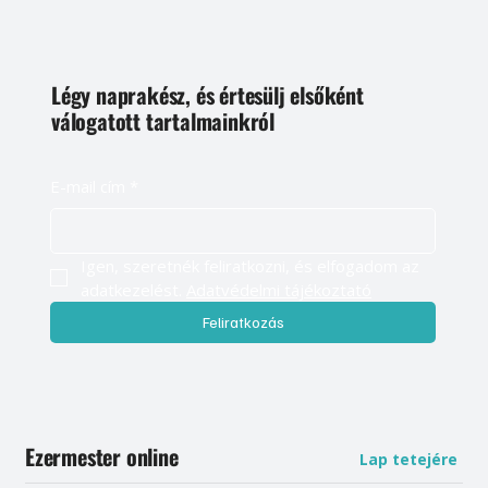
Légy naprakész, és értesülj elsőként
válogatott tartalmainkról
E-mail cím
*
Igen, szeretnék feliratkozni, és elfogadom az 
adatkezelést. 
Adatvédelmi tájékoztató
Feliratkozás
Ezermester online
Lap tetejére