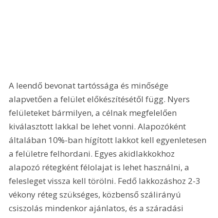
A leendő bevonat tartóssága és minősége 
alapvetően a felület előkészítésétől függ. Nyers 
felületeket bármilyen, a célnak megfelelően 
kiválasztott lakkal be lehet vonni. Alapozóként 
általában 10%-ban hígított lakkot kell egyenletesen 
a felületre felhordani. Egyes akidlakkokhoz 
alapozó rétegként félolajat is lehet használni, a 
felesleget vissza kell törölni. Fedő lakkozáshoz 2-3 
vékony réteg szükséges, közbenső szálirányú 
csiszolás mindenkor ajánlatos, és a száradási 