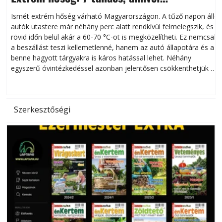
megóvhatjuk autónkat a nyári károktól
Ismét extrém hőség várható Magyarországon. A tűző napon álló
autók utastere már néhány perc alatt rendkívül felmelegszik, és
rövid időn belül akár a 60-70 °C-ot is megközelítheti. Ez nemcsak
n
a beszállást teszi kellemetlenné, hanem az autó állapotára és a
benne hagyott tárgyakra is káros hatással lehet. Néhány
egyszerű óvintézkedéssel azonban jelentősen csökkenthetjük a
hőség káros hatásait.
l
Szerkesztőségi