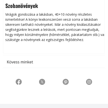
Szobanövények
Virágok gondozása a lakásban, 40+10 növény részletes
ismertetése! A könyv lexikonszerűen veszi sorra a lakásban
s
sikeresen tart­ha­tó növényeket. Már a növény kiválasztásakor
h
segítségünkre lesznek a leírások, mert pontosan megtudjuk,
k
hogy milyen körülményekre (hőmérséklet, páratartalom stb.) van
szüksége a növénynek az egészséges fejlődéshez.
t
Kövess minket