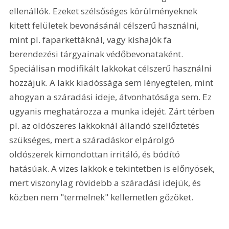
ellenállók. Ezeket szélsőséges körülményeknek 
kitett felületek bevonásánál célszerű használni, 
mint pl. faparkettáknál, vagy kishajók fa 
berendezési tárgyainak védőbevonataként. 
Speciálisan modifikált lakkokat célszerű használni 
hozzájuk. A lakk kiadóssága sem lényegtelen, mint 
ahogyan a száradási ideje, átvonhatósága sem. Ez 
ugyanis meghatározza a munka idejét. Zárt térben 
pl. az oldószeres lakkoknál állandó szellőztetés 
szükséges, mert a száradáskor elpárolgó 
oldószerek kimondottan irritáló, és bódító 
hatásúak. A vizes lakkok e tekintetben is előnyösek, 
mert viszonylag rövidebb a száradási idejük, és 
közben nem "termelnek" kellemetlen gőzöket.