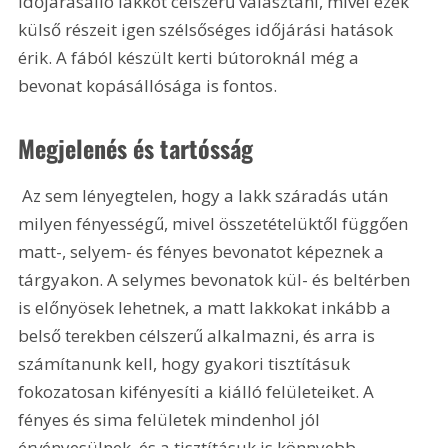
időjárásálló lakkot célszerű választani, mivel ezek 
külső részeit igen szélsőséges időjárási hatások 
érik. A fából készült kerti bútoroknál még a 
bevonat kopásállósága is fontos.
Megjelenés és tartósság
 Az sem lényegtelen, hogy a lakk száradás után 
milyen fényességű, mivel összetételüktől függően 
matt-, selyem- és fényes bevonatot képeznek a 
tárgyakon. A selymes bevonatok kül- és beltérben 
is előnyösek lehetnek, a matt lakkokat inkább a 
belső terekben célszerű alkalmazni, és arra is 
számítanunk kell, hogy gyakori tisztításuk 
fokozatosan kifényesíti a kiálló felületeiket. A 
fényes és sima felületek mindenhol jól 
érvényesülnek, és a tisztításuk is könnyebb. 