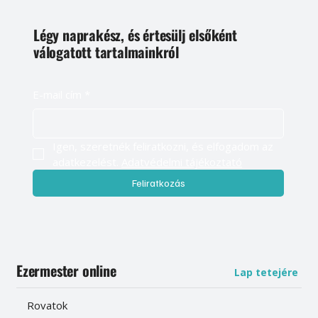
Légy naprakész, és értesülj elsőként
válogatott tartalmainkról
E-mail cím
*
Igen, szeretnék feliratkozni, és elfogadom az 
adatkezelést. 
Adatvédelmi tájékoztató
Feliratkozás
Ezermester online
Lap tetejére
Rovatok