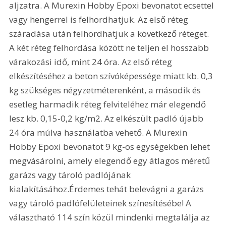
aljzatra. A Murexin Hobby Epoxi bevonatot ecsettel 
vagy hengerrel is felhordhatjuk. Az első réteg 
száradása után felhordhatjuk a következő réteget. 
A két réteg felhordása között ne teljen el hosszabb 
várakozási idő, mint 24 óra. Az első réteg 
elkészítéséhez a beton szívóképessége miatt kb. 0,3 
kg szükséges négyzetméterenként, a második és 
esetleg harmadik réteg felviteléhez már elegendő 
lesz kb. 0,15-0,2 kg/m2. Az elkészült padló újabb 
24 óra múlva használatba vehető. A Murexin 
Hobby Epoxi bevonatot 9 kg-os egységekben lehet 
megvásárolni, amely elegendő egy átlagos méretű 
garázs vagy tároló padlójának 
kialakításához.Érdemes tehát belevágni a garázs 
vagy tároló padlófelületeinek színesítésébe! A 
választható 114 szín közül mindenki megtalálja az 