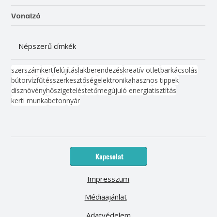
Vonalzó
Népszerű címkék
szerszám
kert
felújítás
lakberendezés
kreatív ötlet
barkácsolás
bútor
víz
fűtés
szerkesztőség
elektronika
hasznos tippek
dísznövény
hőszigetelés
tető
megújuló energia
tisztítás
kerti munka
beton
nyár
Kapcsolat
Impresszum
Médiaajánlat
Adatvédelem