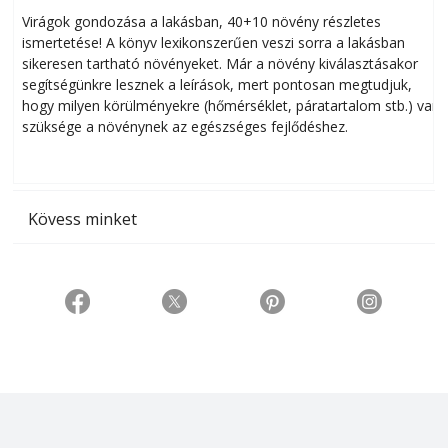
Virágok gondozása a lakásban, 40+10 növény részletes
ismertetése! A könyv lexikonszerűen veszi sorra a lakásban
s
sikeresen tart­ha­tó növényeket. Már a növény kiválasztásakor
h
segítségünkre lesznek a leírások, mert pontosan megtudjuk,
k
hogy milyen körülményekre (hőmérséklet, páratartalom stb.) van
szüksége a növénynek az egészséges fejlődéshez.
t
Kövess minket