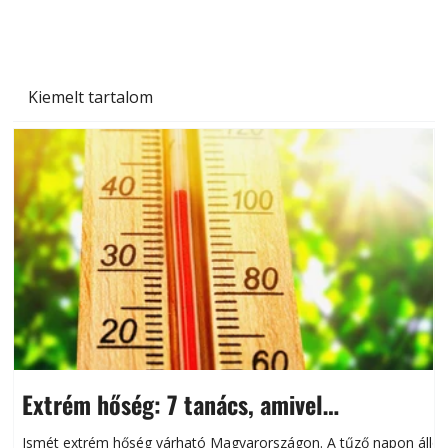
Kiemelt tartalom
Extrém hőség: 7 tanács, amivel
megóvhatjuk autónkat a nyári károktól
Ismét extrém hőség várható Magyarországon. A tűző napon álló