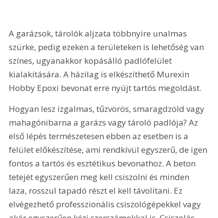
A garázsok, tárolók aljzata többnyire unalmas 
szürke, pedig ezeken a területeken is lehetőség van 
színes, ugyanakkor kopásálló padlófelület 
kialakítására. A házilag is elkészíthető Murexin 
Hobby Epoxi bevonat erre nyújt tartós megoldást.
Hogyan lesz izgalmas, tűzvörös, smaragdzöld vagy 
mahagónibarna a garázs vagy tároló padlója? Az 
első lépés természetesen ebben az esetben is a 
felület előkészítése, ami rendkívül egyszerű, de igen 
fontos a tartós és esztétikus bevonathoz. A beton 
tetejét egyszerűen meg kell csiszolni és minden 
laza, rosszul tapadó részt el kell távolítani. Ez 
elvégezhető professzionális csiszológépekkel vagy 
akár egyszerűen kézi szerszámokkal is. Csiszolás 