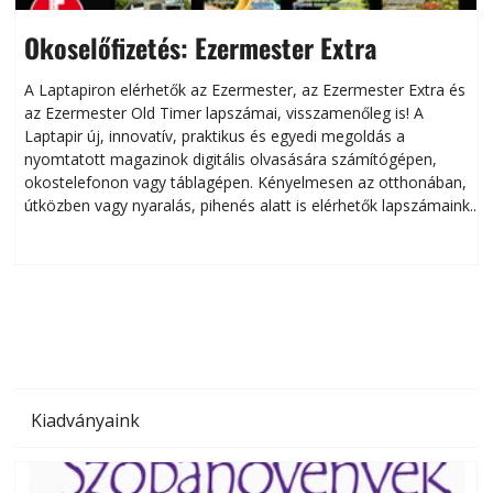
Okoselőfizetés: Ezermester Extra
A Laptapiron elérhetők az Ezermester, az Ezermester Extra és
az Ezermester Old Timer lapszámai, visszamenőleg is! A
Laptapir új, innovatív, praktikus és egyedi megoldás a
L
nyomtatott magazinok digitális olvasására számítógépen,
okostelefonon vagy táblagépen. Kényelmesen az otthonában,
útközben vagy nyaralás, pihenés alatt is elérhetők lapszámaink.
ú
Bárhol, bármikor, akár külföldön élve vagy dolgozva is
B
olvashatók az Ezermester lapszámai. A Laptapir kényelmes
megoldás, mert: – t
Kiadványaink