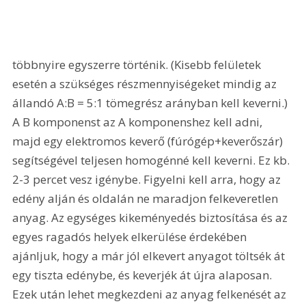
többnyire egyszerre történik. (Kisebb felületek 
esetén a szükséges részmennyiségeket mindig az 
állandó A:B = 5:1 tömegrész arányban kell keverni.) 
A B komponenst az A komponenshez kell adni, 
majd egy elektromos keverő (fúrógép+keverőszár) 
segítségével teljesen homogénné kell keverni. Ez kb. 
2-3 percet vesz igénybe. Figyelni kell arra, hogy az 
edény alján és oldalán ne maradjon felkeveretlen 
anyag. Az egységes kikeményedés biztosítása és az 
egyes ragadós helyek elkerülése érdekében 
ajánljuk, hogy a már jól elkevert anyagot töltsék át 
egy tiszta edénybe, és keverjék át újra alaposan. 
Ezek után lehet megkezdeni az anyag felkenését az 