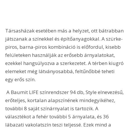
Társasházak esetében más a helyzet, ott bátrabban 
játszanak a színekkel és építőanyagokkal. A szürke-
piros, barna-piros kombináció is előfordul, kisebb 
felületeken használják az erősebb árnyalatokat, 
ezekkel hangsúlyozva a szerkezetet. A térben kiugró 
elemeket még látványosabbá, feltűnőbbé teheti 
egy erős szín. 
 A Baumit LIFE színrendszer 94 db, Style elnevezésű, 
erőteljes, kortalan alapszínének mindegyikéhez, 
további 8 saját színárnyalat is tartozik. A 
választékot a fehér további 5 árnyalata, és 36 
lábazati vakolatszín teszi teljessé. Ezek mind a 