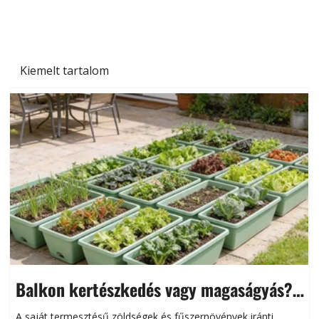
és saját készítésű megoldások
Kiemelt tartalom
Balkon kertészkedés vagy magaságyás?
Helytakarékos kertészkedés
A saját termesztésű zöldségek és fűszernövények iránti