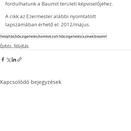
fordulhatunk a Baumit területi képviselőjéhez. 
A cikk az Ezermester alábbi nyomtatott 
lapszámában érhető el: 2012/május.
felújítás
hőszigetelés
homlokzati hőszigetelés
színek
baumit
Építés, felújítás
Kapcsolódó bejegyzések