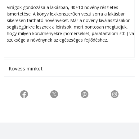
Virágok gondozása a lakásban, 40+10 növény részletes
ismertetése! A könyv lexikonszerűen veszi sorra a lakásban
s
sikeresen tart­ha­tó növényeket. Már a növény kiválasztásakor
h
segítségünkre lesznek a leírások, mert pontosan megtudjuk,
k
hogy milyen körülményekre (hőmérséklet, páratartalom stb.) van
szüksége a növénynek az egészséges fejlődéshez.
t
Kövess minket