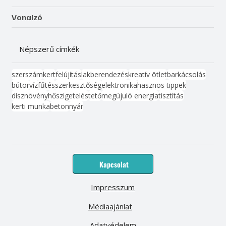
Vonalzó
Népszerű címkék
szerszám
kert
felújítás
lakberendezés
kreatív ötlet
barkácsolás
bútor
víz
fűtés
szerkesztőség
elektronika
hasznos tippek
dísznövény
hőszigetelés
tető
megújuló energia
tisztítás
kerti munka
beton
nyár
Kapcsolat
Impresszum
Médiaajánlat
Adatvédelem