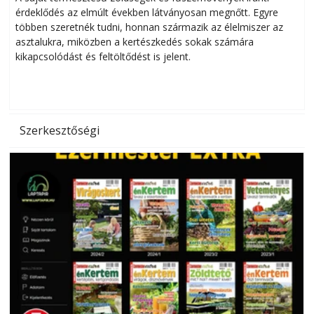
érdeklődés az elmúlt években látványosan megnőtt. Egyre
többen szeretnék tudni, honnan származik az élelmiszer az
l
asztalukra, miközben a kertészkedés sokak számára
kikapcsolódást és feltöltődést is jelent.
é
d
Szerkesztőségi