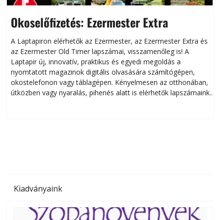
Okoselőfizetés: Ezermester Extra
A Laptapiron elérhetők az Ezermester, az Ezermester Extra és
az Ezermester Old Timer lapszámai, visszamenőleg is! A
Laptapir új, innovatív, praktikus és egyedi megoldás a
L
nyomtatott magazinok digitális olvasására számítógépen,
okostelefonon vagy táblagépen. Kényelmesen az otthonában,
útközben vagy nyaralás, pihenés alatt is elérhetők lapszámaink.
ú
Bárhol, bármikor, akár külföldön élve vagy dolgozva is
B
olvashatók az Ezermester lapszámai. A Laptapir kényelmes
megoldás, mert: – t
Kiadványaink