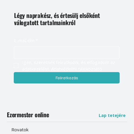
Légy naprakész, és értesülj elsőként
válogatott tartalmainkról
E-mail cím
*
Igen, szeretnék feliratkozni, és elfogadom az 
adatkezelést. 
Adatvédelmi tájékoztató
Feliratkozás
Ezermester online
Lap tetejére
Rovatok