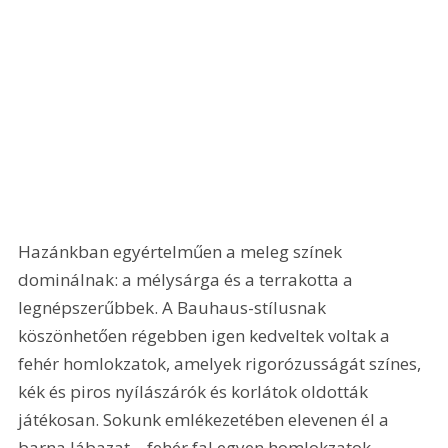
Hazánkban egyértelműen a meleg színek 
dominálnak: a mélysárga és a terrakotta a 
legnépszerűbbek. A Bauhaus-stílusnak 
köszönhetően régebben igen kedveltek voltak a 
fehér homlokzatok, amelyek rigorózusságát színes, 
kék és piros nyílászárók és korlátok oldották 
játékosan. Sokunk emlékezetében elevenen él a 
barna lábazat – fehér fal egyen homlokzatok 