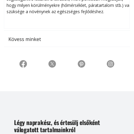
hogy milyen körülményekre (hőmérséklet, páratartalom stb.) van
szüksége a növénynek az egészséges fejlődéshez.
t
Kövess minket
Légy naprakész, és értesülj elsőként
válogatott tartalmainkról