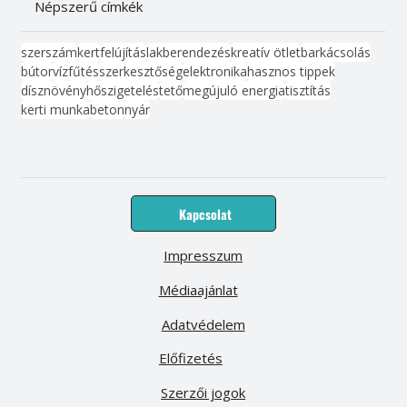
Népszerű címkék
szerszám
kert
felújítás
lakberendezés
kreatív ötlet
barkácsolás
bútor
víz
fűtés
szerkesztőség
elektronika
hasznos tippek
dísznövény
hőszigetelés
tető
megújuló energia
tisztítás
kerti munka
beton
nyár
Kapcsolat
Impresszum
Médiaajánlat
Adatvédelem
Előfizetés
Szerzői jogok