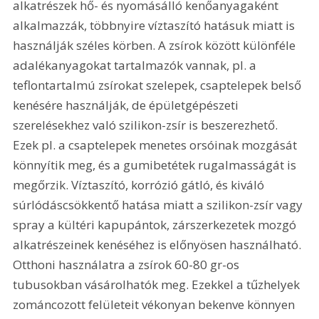
alkatrészek hő- és nyomásálló kenőanyagaként 
alkalmazzák, többnyire víztaszító hatásuk miatt is 
használják széles körben. A zsírok között különféle 
adalékanyagokat tartalmazók vannak, pl. a 
teflontartalmú zsírokat szelepek, csaptelepek belső 
kenésére használják, de épületgépészeti 
szerelésekhez való szilikon-zsír is beszerezhető. 
Ezek pl. a csaptelepek menetes orsóinak mozgását 
könnyítik meg, és a gumibetétek rugalmasságát is 
megőrzik. Víztaszító, korrózió gátló, és kiváló 
súrlódáscsökkentő hatása miatt a szilikon-zsír vagy 
spray a kültéri kapupántok, zárszerkezetek mozgó 
alkatrészeinek kenéséhez is előnyösen használható. 
Otthoni használatra a zsírok 60-80 gr-os 
tubusokban vásárolhatók meg. Ezekkel a tűzhelyek 
zománcozott felületeit vékonyan bekenve könnyen 