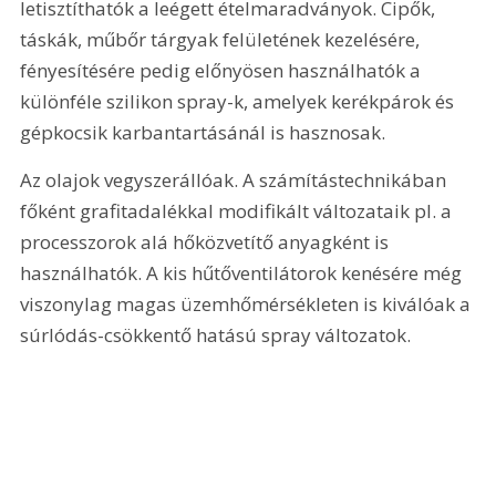
letisztíthatók a leégett ételmaradványok. Cipők, 
táskák, műbőr tárgyak felületének kezelésére, 
fényesítésére pedig előnyösen használhatók a 
különféle szilikon spray-k, amelyek kerékpárok és 
gépkocsik karbantartásánál is hasznosak.
Az olajok vegyszerállóak. A számítástechnikában 
főként grafitadalékkal modifikált változataik pl. a 
processzorok alá hőközvetítő anyagként is 
használhatók. A kis hűtőventilátorok kenésére még 
viszonylag magas üzemhőmérsékleten is kiválóak a 
súrlódás-csökkentő hatású spray változatok.