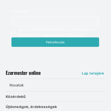
E-mail cím
*
Igen, szeretnék feliratkozni, és elfogadom az 
adatkezelést. 
Adatvédelmi tájékoztató
Feliratkozás
Ezermester online
Lap tetejére
Rovatok
Közérdekű
Újdonságok, érdekességek