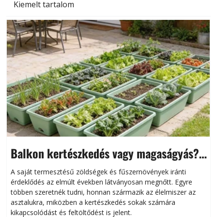
Kiemelt tartalom
Balkon kertészkedés vagy magaságyás?
Helytakarékos kertészkedés
A saját termesztésű zöldségek és fűszernövények iránti
érdeklődés az elmúlt években látványosan megnőtt. Egyre
többen szeretnék tudni, honnan származik az élelmiszer az
l
asztalukra, miközben a kertészkedés sokak számára
kikapcsolódást és feltöltődést is jelent.
é