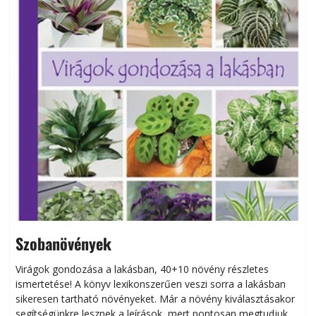
Szobanövények
Virágok gondozása a lakásban, 40+10 növény részletes
ismertetése! A könyv lexikonszerűen veszi sorra a lakásban
s
sikeresen tart­ha­tó növényeket. Már a növény kiválasztásakor
h
segítségünkre lesznek a leírások, mert pontosan megtudjuk,
k