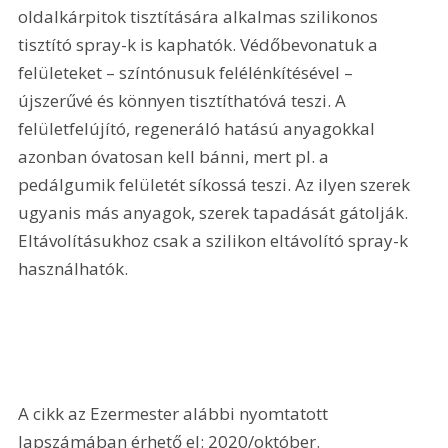
oldalkárpitok tisztítására alkalmas szilikonos 
tisztító spray-k is kaphatók. Védőbevonatuk a 
felületeket – színtónusuk felélénkítésével – 
újszerűvé és könnyen tisztíthatóvá teszi. A 
felületfelújító, regeneráló hatású anyagokkal 
azonban óvatosan kell bánni, mert pl. a 
pedálgumik felületét síkossá teszi. Az ilyen szerek 
ugyanis más anyagok, szerek tapadását gátolják. 
Eltávolításukhoz csak a szilikon eltávolító spray-k 
használhatók.
A cikk az Ezermester alábbi nyomtatott 
lapszámában érhető el: 2020/október.