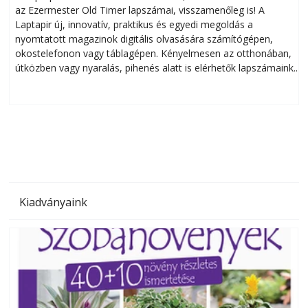
az Ezermester Old Timer lapszámai, visszamenőleg is! A
Laptapir új, innovatív, praktikus és egyedi megoldás a
L
nyomtatott magazinok digitális olvasására számítógépen,
okostelefonon vagy táblagépen. Kényelmesen az otthonában,
útközben vagy nyaralás, pihenés alatt is elérhetők lapszámaink.
ú
Bárhol, bármikor, akár külföldön élve vagy dolgozva is
B
olvashatók az Ezermester lapszámai. A Laptapir kényelmes
megoldás, mert: – t
Kiadványaink