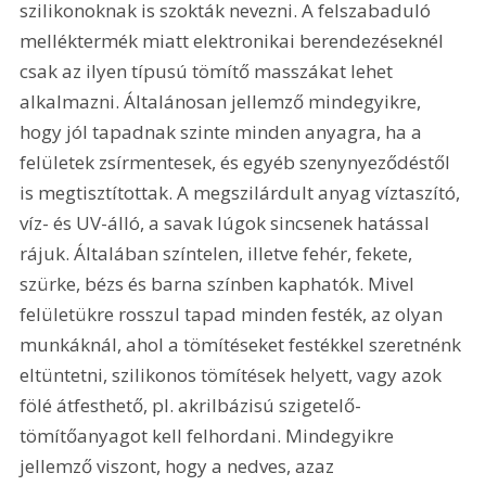
szilikonoknak is szokták nevezni. A felszabaduló 
melléktermék miatt elektronikai berendezéseknél 
csak az ilyen típusú tömítő masszákat lehet 
alkalmazni. Általánosan jellemző mindegyikre, 
hogy jól tapadnak szinte minden anyagra, ha a 
felületek zsírmentesek, és egyéb szenynyeződéstől 
is megtisztítottak. A megszilárdult anyag víztaszító, 
víz- és UV-álló, a savak lúgok sincsenek hatással 
rájuk. Általában színtelen, illetve fehér, fekete, 
szürke, bézs és barna színben kaphatók. Mivel 
felületükre rosszul tapad minden festék, az olyan 
munkáknál, ahol a tömítéseket festékkel szeretnénk 
eltüntetni, szilikonos tömítések helyett, vagy azok 
fölé átfesthető, pl. akrilbázisú szigetelő-
tömítőanyagot kell felhordani. Mindegyikre 
jellemző viszont, hogy a nedves, azaz 