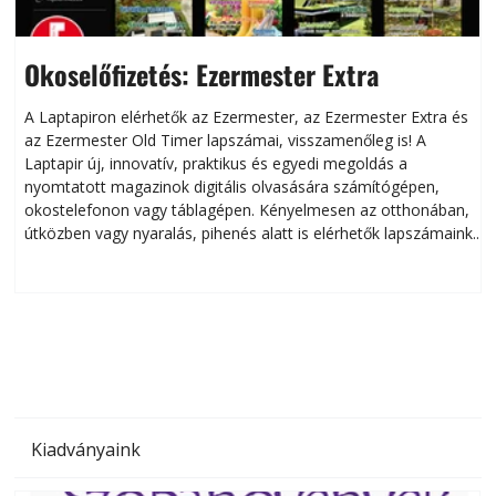
Okoselőfizetés: Ezermester Extra
A Laptapiron elérhetők az Ezermester, az Ezermester Extra és
az Ezermester Old Timer lapszámai, visszamenőleg is! A
Laptapir új, innovatív, praktikus és egyedi megoldás a
L
nyomtatott magazinok digitális olvasására számítógépen,
okostelefonon vagy táblagépen. Kényelmesen az otthonában,
útközben vagy nyaralás, pihenés alatt is elérhetők lapszámaink.
ú
Bárhol, bármikor, akár külföldön élve vagy dolgozva is
B
olvashatók az Ezermester lapszámai. A Laptapir kényelmes
megoldás, mert: – t
Kiadványaink