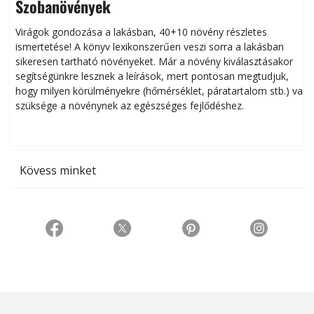
Szobanövények
Virágok gondozása a lakásban, 40+10 növény részletes
ismertetése! A könyv lexikonszerűen veszi sorra a lakásban
s
sikeresen tart­ha­tó növényeket. Már a növény kiválasztásakor
h
segítségünkre lesznek a leírások, mert pontosan megtudjuk,
k
hogy milyen körülményekre (hőmérséklet, páratartalom stb.) van
szüksége a növénynek az egészséges fejlődéshez.
t
Kövess minket