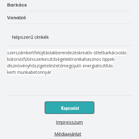
Barkács
Vonalzó
Népszerű címkék
szerszám
kert
felújítás
lakberendezés
kreatív ötlet
barkácsolás
bútor
víz
fűtés
szerkesztőség
elektronika
hasznos tippek
dísznövény
hőszigetelés
tető
megújuló energia
tisztítás
kerti munka
beton
nyár
Kapcsolat
Impresszum
Médiaajánlat