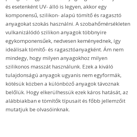
és esetenként UV- álló is legyen, akkor egy 
komponensű, szilikon- alapú tömítő és ragasztó 
anyagokat szokás használni. A szobahőmérsékleten 
vulkanizálódó szilikon anyagok többnyire 
egykomponensűek, nedvesen keményednek, így 
ideálisak tömítő- és ragasztóanyagként. Ám nem 
mindegy, hogy milyen anyagokhoz milyen 
szilikonos masszát használunk. Ezek a kiváló 
tulajdonságú anyagok ugyanis nem egyformák, 
kötésük közben a különböző anyagok távoznak 
belőlük. Hogy elkerülhessük ezek káros hatását, az 
alábbiakban e tömítők típusait és főbb jellemzőit 
mutatjuk be olvasóinknak.