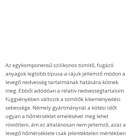
Az egykomponensű szilikonos tömítő, fugázó 
anyagok legtöbb típusa a rájuk jellemző módon a 
levegő nedvesség tartalmának hatására kötnek 
meg. Ebből adódóan a relatív nedvességtartalom 
függvényében változik a tömítők kikeményedési 
sebessége. Némely gyártmánynál a kötési időt 
ugyan a hőmérséklet emelésével meg lehet 
rövidíteni, ám ez általánosan nem jellemző, azaz a 
levegő hőmérséklete csak jelentéktelen mértékben 