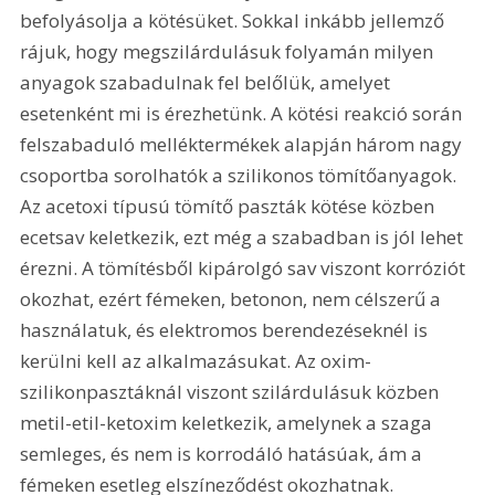
befolyásolja a kötésüket. Sokkal inkább jellemző 
rájuk, hogy megszilárdulásuk folyamán milyen 
anyagok szabadulnak fel belőlük, amelyet 
esetenként mi is érezhetünk. A kötési reakció során 
felszabaduló melléktermékek alapján három nagy 
csoportba sorolhatók a szilikonos tömítőanyagok. 
Az acetoxi típusú tömítő paszták kötése közben 
ecetsav keletkezik, ezt még a szabadban is jól lehet 
érezni. A tömítésből kipárolgó sav viszont korróziót 
okozhat, ezért fémeken, betonon, nem célszerű a 
használatuk, és elektromos berendezéseknél is 
kerülni kell az alkalmazásukat. Az oxim-
szilikonpasztáknál viszont szilárdulásuk közben 
metil-etil-ketoxim keletkezik, amelynek a szaga 
semleges, és nem is korrodáló hatásúak, ám a 
fémeken esetleg elszíneződést okozhatnak. 