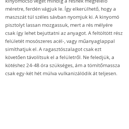
kinyomócső végét mindig a résnek megfelelő 
méretre, ferdén vágjuk le. Így elkerülhető, hogy a 
maszszát túl széles sávban nyomjuk ki. A kinyomó 
pisztolyt lassan mozgassuk, mert a rés mélyére 
csak így lehet bejuttatni az anyagot. A feltöltött rész 
felületét mosószeres acél-, vagy műanyaglappal 
simíthatjuk el. A ragasztószalagot csak ezt 
követően távolítsuk el a felületről. Ne feledjük, a 
kötéshez 24-48 óra szükséges, ám a tömítőmassza 
csak egy-két hét múlva vulkanizálódik át teljesen. 