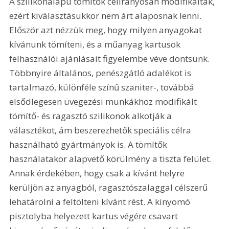
A szilikonalapú tömítők célirányosan modifikáltak, 
ezért kiválasztásukkor nem árt alaposnak lenni. 
Először azt nézzük meg, hogy milyen anyagokat 
kívánunk tömíteni, és a műanyag kartusok 
felhasználói ajánlásait figyelembe véve döntsünk. 
Többnyire általános, penészgátló adalékot is 
tartalmazó, különféle színű szaniter-, továbbá 
elsődlegesen üvegezési munkákhoz modifikált 
tömítő- és ragasztó szilikonok alkotják a 
választékot, ám beszerezhetők speciális célra 
használható gyártmányok is. A tömítők 
használatakor alapvető körülmény a tiszta felület. 
Annak érdekében, hogy csak a kívánt helyre 
kerüljön az anyagból, ragasztószalaggal célszerű 
lehatárolni a feltölteni kívánt rést. A kinyomó 
pisztolyba helyezett kartus végére csavart 