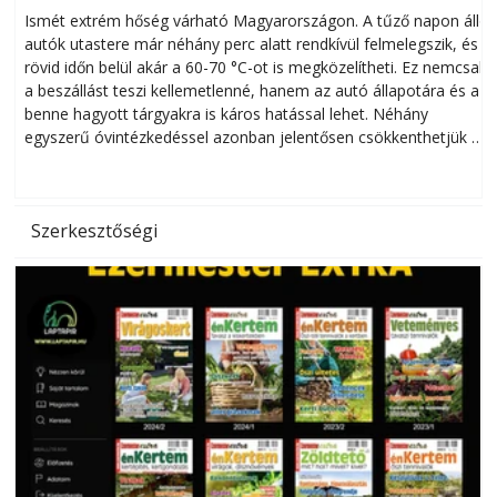
megóvhatjuk autónkat a nyári károktól
Ismét extrém hőség várható Magyarországon. A tűző napon álló
autók utastere már néhány perc alatt rendkívül felmelegszik, és
rövid időn belül akár a 60-70 °C-ot is megközelítheti. Ez nemcsak
n
a beszállást teszi kellemetlenné, hanem az autó állapotára és a
benne hagyott tárgyakra is káros hatással lehet. Néhány
egyszerű óvintézkedéssel azonban jelentősen csökkenthetjük a
hőség káros hatásait.
l
Szerkesztőségi