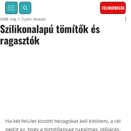
FELIRATKOZÁS
2008. máj. 1.
3 perc olvasás
Szilikonalapú tömítők és
ragasztók
Ha két felület közötti hézagokat kell kitölteni, a cél 
pedig az, hogy a tömítőanyag rugalmas, időjárás- 