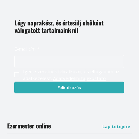
Légy naprakész, és értesülj elsőként
válogatott tartalmainkról
E-mail cím
*
Igen, szeretnék feliratkozni, és elfogadom az 
adatkezelést. 
Adatvédelmi tájékoztató
Feliratkozás
Ezermester online
Lap tetejére