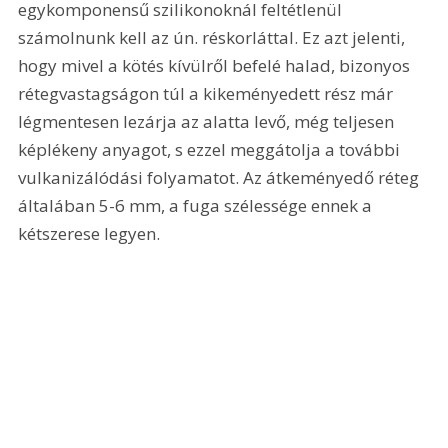
egykomponensű szilikonoknál feltétlenül 
számolnunk kell az ún. réskorláttal. Ez azt jelenti, 
hogy mivel a kötés kívülről befelé halad, bizonyos 
rétegvastagságon túl a kikeményedett rész már 
légmentesen lezárja az alatta levő, még teljesen 
képlékeny anyagot, s ezzel meggátolja a további 
vulkanizálódási folyamatot. Az átkeményedő réteg 
általában 5-6 mm, a fuga szélessége ennek a 
kétszerese legyen. 