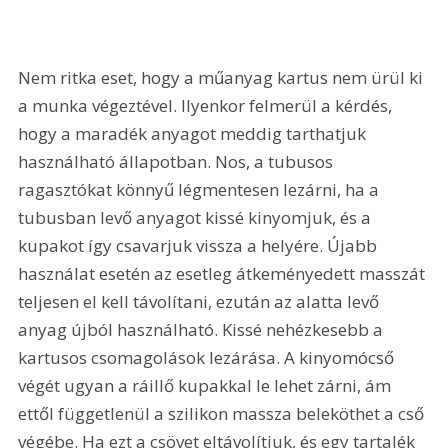
Nem ritka eset, hogy a műanyag kartus nem ürül ki 
a munka végeztével. Ilyenkor felmerül a kérdés, 
hogy a maradék anyagot meddig tarthatjuk 
használható állapotban. Nos, a tubusos 
ragasztókat könnyű légmentesen lezárni, ha a 
tubusban levő anyagot kissé kinyomjuk, és a 
kupakot így csavarjuk vissza a helyére. Újabb 
használat esetén az esetleg átkeményedett masszát 
teljesen el kell távolítani, ezután az alatta levő 
anyag újból használható. Kissé nehézkesebb a 
kartusos csomagolások lezárása. A kinyomócső 
végét ugyan a ráillő kupakkal le lehet zárni, ám 
ettől függetlenül a szilikon massza beleköthet a cső 
végébe. Ha ezt a csövet eltávolítjuk, és egy tartalék 