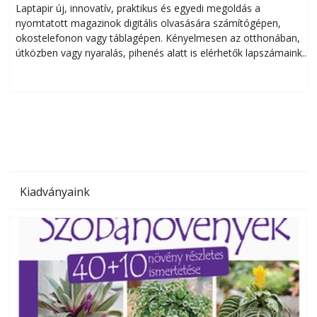
Laptapir új, innovatív, praktikus és egyedi megoldás a
L
nyomtatott magazinok digitális olvasására számítógépen,
okostelefonon vagy táblagépen. Kényelmesen az otthonában,
útközben vagy nyaralás, pihenés alatt is elérhetők lapszámaink.
ú
Bárhol, bármikor, akár külföldön élve vagy dolgozva is
B
olvashatók az Ezermester lapszámai. A Laptapir kényelmes
megoldás, mert: – t
Kiadványaink