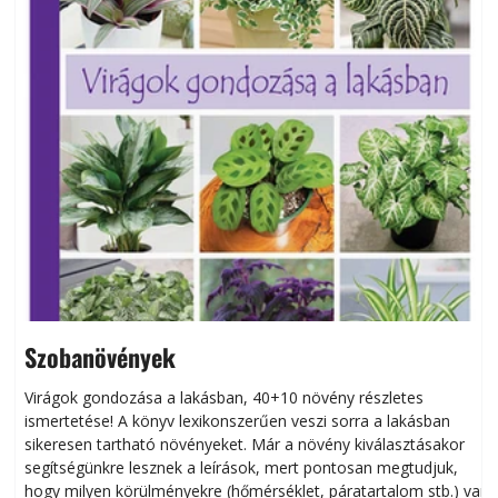
Szobanövények
Virágok gondozása a lakásban, 40+10 növény részletes
ismertetése! A könyv lexikonszerűen veszi sorra a lakásban
s
sikeresen tart­ha­tó növényeket. Már a növény kiválasztásakor
h
segítségünkre lesznek a leírások, mert pontosan megtudjuk,
k
hogy milyen körülményekre (hőmérséklet, páratartalom stb.) van