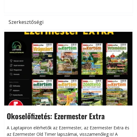
hőség káros hatásait.
l
Szerkesztőségi
Okoselőfizetés: Ezermester Extra
A Laptapiron elérhetők az Ezermester, az Ezermester Extra és
az Ezermester Old Timer lapszámai, visszamenőleg is! A