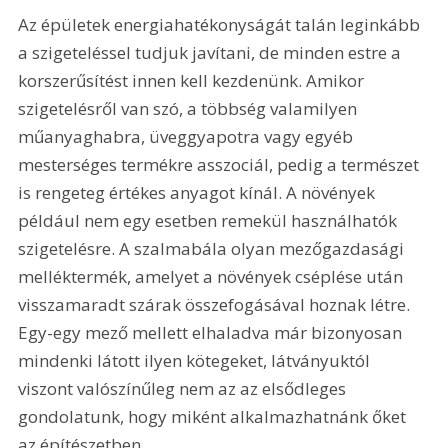
Az épületek energiahatékonyságát talán leginkább 
a szigeteléssel tudjuk javítani, de minden estre a 
korszerűsítést innen kell kezdenünk. Amikor 
szigetelésről van szó, a többség valamilyen 
műanyaghabra, üveggyapotra vagy egyéb 
mesterséges termékre asszociál, pedig a természet 
is rengeteg értékes anyagot kínál. A növények 
például nem egy esetben remekül használhatók 
szigetelésre. A szalmabála olyan mezőgazdasági 
melléktermék, amelyet a növények cséplése után 
visszamaradt szárak összefogásával hoznak létre. 
Egy-egy mező mellett elhaladva már bizonyosan 
mindenki látott ilyen kötegeket, látványuktól 
viszont valószínűleg nem az az elsődleges 
gondolatunk, hogy miként alkalmazhatnánk őket 
az építészetben.