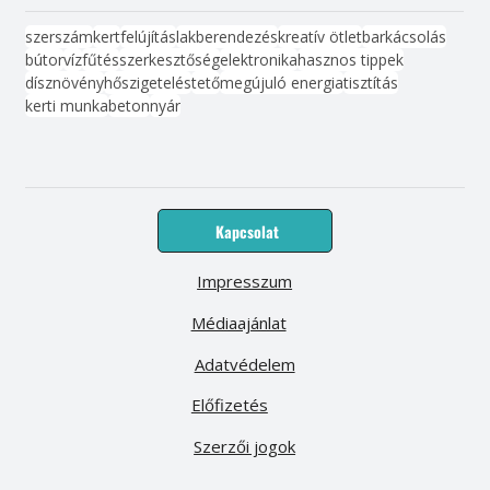
szerszám
kert
felújítás
lakberendezés
kreatív ötlet
barkácsolás
bútor
víz
fűtés
szerkesztőség
elektronika
hasznos tippek
dísznövény
hőszigetelés
tető
megújuló energia
tisztítás
kerti munka
beton
nyár
Kapcsolat
Impresszum
Médiaajánlat
Adatvédelem
Előfizetés
Szerzői jogok