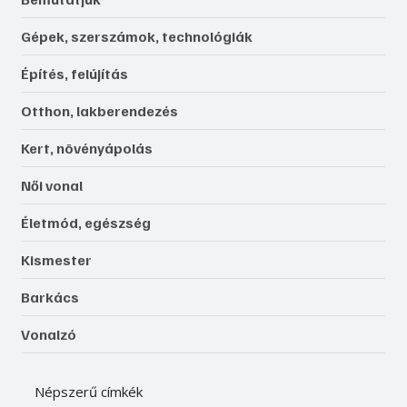
Gépek, szerszámok, technológiák
Építés, felújítás
Otthon, lakberendezés
Kert, növényápolás
Női vonal
Életmód, egészség
Kismester
Barkács
Vonalzó
Népszerű címkék