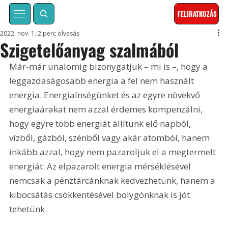
FELIRATKOZÁS
2022. nov. 1.
2 perc olvasás
Szigetelőanyag szalmából
Már-már unalomig bizonygatjuk – mi is –, hogy a 
leggazdaságosabb energia a fel nem használt 
energia. Energiaínségünket és az egyre növekvő 
energiaárakat nem azzal érdemes kompenzálni, 
hogy egyre több energiát állítunk elő napból, 
vízből, gázból, szénből vagy akár atomból, hanem 
inkább azzal, hogy nem pazaroljuk el a megtermelt 
energiát. Az elpazarolt energia mérséklésével 
nemcsak a pénztárcánknak kedvezhetünk, hanem a 
kibocsátás csökkentésével bolygónknak is jót 
tehetünk.