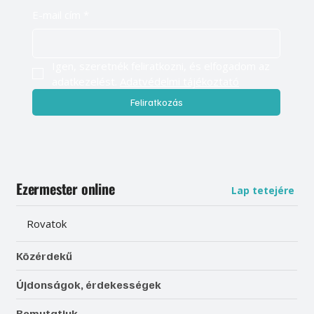
E-mail cím
*
Igen, szeretnék feliratkozni, és elfogadom az 
adatkezelést. 
Adatvédelmi tájékoztató
Feliratkozás
Ezermester online
Lap tetejére
Rovatok
Közérdekű
Újdonságok, érdekességek
Bemutatjuk