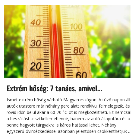
Extrém hőség: 7 tanács, amivel
megóvhatjuk autónkat a nyári károktól
Ismét extrém hőség várható Magyarországon. A tűző napon álló
autók utastere már néhány perc alatt rendkívül felmelegszik, és
rövid időn belül akár a 60-70 °C-ot is megközelítheti. Ez nemcsak
n
a beszállást teszi kellemetlenné, hanem az autó állapotára és a
benne hagyott tárgyakra is káros hatással lehet. Néhány
egyszerű óvintézkedéssel azonban jelentősen csökkenthetjük a