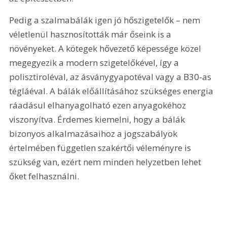
Pedig a szalmabálák igen jó hőszigetelők – nem 
véletlenül hasznosították már őseink is a 
növényeket. A kötegek hővezető képessége közel 
megegyezik a modern szigetelőkével, így a 
polisztiroléval, az ásványgyapotéval vagy a B30-as 
tégláéval. A bálák előállításához szükséges energia 
ráadásul elhanyagolható ezen anyagokéhoz 
viszonyítva. Érdemes kiemelni, hogy a bálák 
bizonyos alkalmazásaihoz a jogszabályok 
értelmében független szakértői véleményre is 
szükség van, ezért nem minden helyzetben lehet 
őket felhasználni.