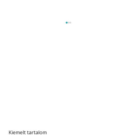
Betonjárda készítése lépésről lépésre – így
készül tartós betonburkolat
Kiemelt tartalom