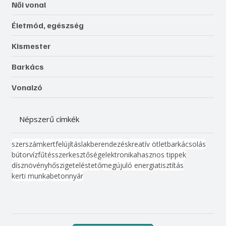
Női vonal
Életmód, egészség
Kismester
Barkács
Vonalzó
Népszerű címkék
szerszám
kert
felújítás
lakberendezés
kreatív ötlet
barkácsolás
bútor
víz
fűtés
szerkesztőség
elektronika
hasznos tippek
dísznövény
hőszigetelés
tető
megújuló energia
tisztítás
kerti munka
beton
nyár