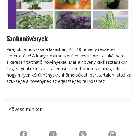
Szobanövények
Virágok gondozása a lakásban, 40+10 növény részletes
ismertetése! A könyv lexikonszerűen veszi sorra a lakásban
s
sikeresen tart­ha­tó növényeket. Már a növény kiválasztásakor
h
segítségünkre lesznek a leírások, mert pontosan megtudjuk,
k
hogy milyen körülményekre (hőmérséklet, páratartalom stb.) van
szüksége a növénynek az egészséges fejlődéshez.
t
Kövess minket