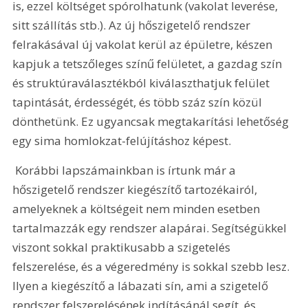
is, ezzel költséget spórolhatunk (vakolat leverése, 
sitt szállítás stb.). Az új hőszigetelő rendszer 
felrakásával új vakolat kerül az épületre, készen 
kapjuk a tetszőleges színű felületet, a gazdag szín 
és struktúraválasztékból kiválaszthatjuk felület 
tapintását, érdességét, és több száz szín közül 
dönthetünk. Ez ugyancsak megtakarítási lehetőség 
egy sima homlokzat-felújításhoz képest.
 Korábbi lapszámainkban is írtunk már a 
hőszigetelő rendszer kiegészítő tartozékairól, 
amelyeknek a költségeit nem minden esetben 
tartalmazzák egy rendszer alapárai. Segítségükkel 
viszont sokkal praktikusabb a szigetelés 
felszerelése, és a végeredmény is sokkal szebb lesz. 
Ilyen a kiegészítő a lábazati sín, ami a szigetelő 
rendszer felszerelésének indításánál segít, és 