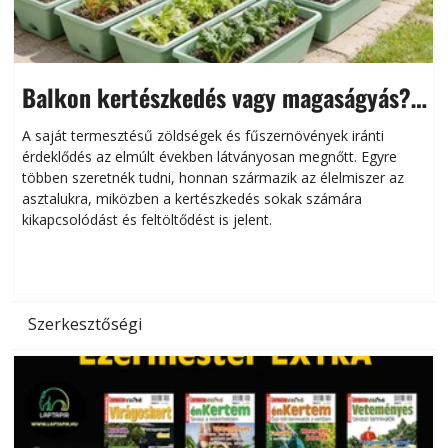
Balkon kertészkedés vagy magaságyás?
Helytakarékos kertészkedés
A saját termesztésű zöldségek és fűszernövények iránti
érdeklődés az elmúlt években látványosan megnőtt. Egyre
többen szeretnék tudni, honnan származik az élelmiszer az
l
asztalukra, miközben a kertészkedés sokak számára
kikapcsolódást és feltöltődést is jelent.
é
d
Szerkesztőségi