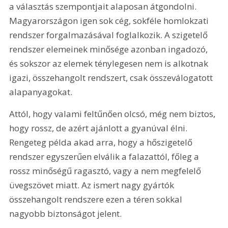
a választás szempontjait alaposan átgondolni. 
Magyarországon igen sok cég, sokféle homlokzati 
rendszer forgalmazásával foglalkozik. A szigetelő 
rendszer elemeinek minősége azonban ingadozó, 
és sokszor az elemek ténylegesen nem is alkotnak 
igazi, összehangolt rendszert, csak összeválogatott 
alapanyagokat.
Attól, hogy valami feltűnően olcsó, még nem biztos, 
hogy rossz, de azért ajánlott a gyanúval élni. 
Rengeteg példa akad arra, hogy a hőszigetelő 
rendszer egyszerűen elválik a falazattól, főleg a 
rossz minőségű ragasztó, vagy a nem megfelelő 
üvegszövet miatt. Az ismert nagy gyártók 
összehangolt rendszere ezen a téren sokkal 
nagyobb biztonságot jelent.