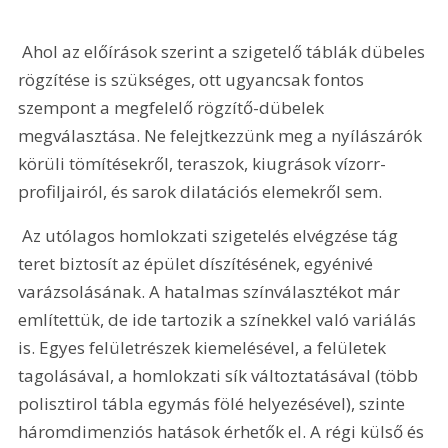
 Ahol az előírások szerint a szigetelő táblák dübeles 
rögzítése is szükséges, ott ugyancsak fontos 
szempont a megfelelő rögzítő-dübelek 
megválasztása. Ne felejtkezzünk meg a nyílászárók 
körüli tömítésekről, teraszok, kiugrások vízorr-
profiljairól, és sarok dilatációs elemekről sem.
 Az utólagos homlokzati szigetelés elvégzése tág 
teret biztosít az épület díszítésének, egyénivé 
varázsolásának. A hatalmas színválasztékot már 
említettük, de ide tartozik a színekkel való variálás 
is. Egyes felületrészek kiemelésével, a felületek 
tagolásával, a homlokzati sík változtatásával (több 
polisztirol tábla egymás fölé helyezésével), szinte 
háromdimenziós hatások érhetők el. A régi külső és 