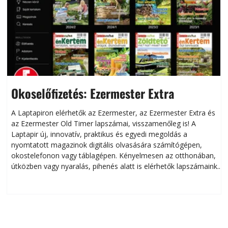
Okoselőfizetés: Ezermester Extra
A Laptapiron elérhetők az Ezermester, az Ezermester Extra és
az Ezermester Old Timer lapszámai, visszamenőleg is! A
Laptapir új, innovatív, praktikus és egyedi megoldás a
L
nyomtatott magazinok digitális olvasására számítógépen,
okostelefonon vagy táblagépen. Kényelmesen az otthonában,
útközben vagy nyaralás, pihenés alatt is elérhetők lapszámaink.
ú
Bárhol, bármikor, akár külföldön élve vagy dolgozva is
B
olvashatók az Ezermester lapszámai. A Laptapir kényelmes
megoldás, mert: – t