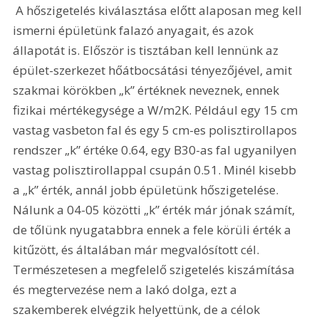
 A hőszigetelés kiválasztása előtt alaposan meg kell 
ismerni épületünk falazó anyagait, és azok 
állapotát is. Először is tisztában kell lennünk az 
épület-szerkezet hőátbocsátási tényezőjével, amit 
szakmai körökben „k” értéknek neveznek, ennek 
fizikai mértékegysége a W/m2K. Például egy 15 cm 
vastag vasbeton fal és egy 5 cm-es polisztirollapos 
rendszer „k” értéke 0.64, egy B30-as fal ugyanilyen 
vastag polisztirollappal csupán 0.51. Minél kisebb 
a „k” érték, annál jobb épületünk hőszigetelése. 
Nálunk a 04-05 közötti „k” érték már jónak számít, 
de tőlünk nyugatabbra ennek a fele körüli érték a 
kitűzött, és általában már megvalósított cél. 
Természetesen a megfelelő szigetelés kiszámítása 
és megtervezése nem a lakó dolga, ezt a 
szakemberek elvégzik helyettünk, de a célok 