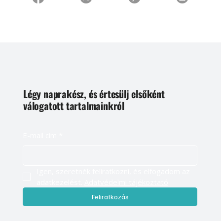
Légy naprakész, és értesülj elsőként
válogatott tartalmainkról
E-mail cím
*
Igen, szeretnék feliratkozni, és elfogadom az 
adatkezelést. 
Adatvédelmi tájékoztató
Feliratkozás