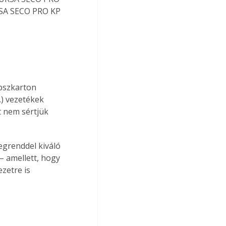
URSA SECO PRO KP 
ipszkarton 
.) vezetékek 
t nem sértjük 
tegrenddel kiváló 
– amellett, hogy 
zetre is 