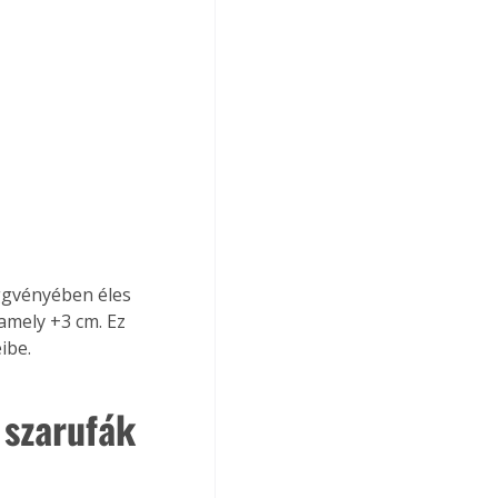
ggvényében éles 
amely +3 cm. Ez 
ibe.
 szarufák 