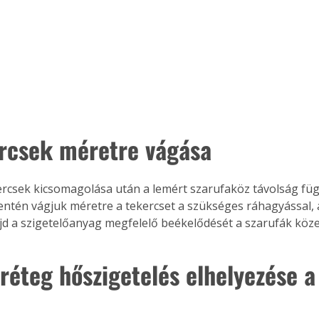
ercsek méretre vágása
rcsek kicsomagolása után a lemért szarufaköz távolság fü
mentén vágjuk méretre a tekercset a szükséges ráhagyással, 
ajd a szigetelőanyag megfelelő beékelődését a szarufák köze
 réteg hőszigetelés elhelyezése a