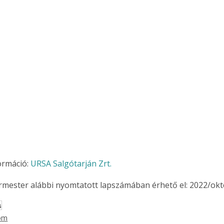
ormáció: 
URSA Salgótarján Zrt.
ermester alábbi nyomtatott lapszámában érhető el: 2022/okt
s
lom