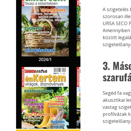
A szigetelés
szorosan ill
URSA SECO PRO
Amennyiben n
között legalá
szigetelőany
3. Más
szaruf
Segéd fa vag
akusztikai l
vastag szige
profilvázak k
szigetelőany