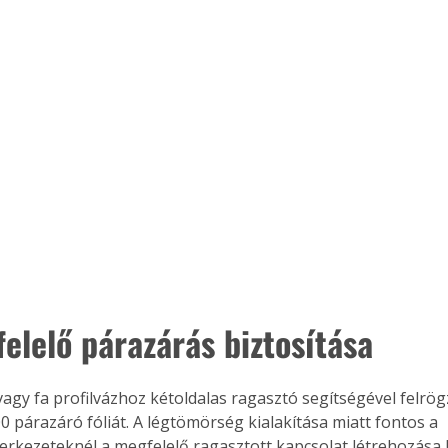
Együtt jobban megéri!
Bővebb információ itt!
k az
Együtt jobban megéri! A
mester
könyvek tetszőleges
er Old
párosítással kedvezményes
áron, 0 Ft postaköltséggel
ptapir új,
megrendelhetők!
és egyedi
tt
lvasására
elefonon
felelő párazárás biztosítása
nyelmesen
ben vagy
t is
vagy fa profilvázhoz kétoldalas ragasztó segítségével felrög
. Bárhol,
 párazáró fóliát. A légtömörség kialakítása miatt fontos a 
ön élve
erkezeteknél a megfelelő ragasztott kapcsolat létrehozás
ashatók az