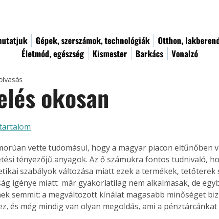
utatjuk
Gépek, szerszámok, technológiák
Otthon, lakberen
Életmód, egészség
Kismester
Barkács
Vonalzó
olvasás
elés okosan
tartalom
omorúan vette tudomásul, hogy a magyar piacon eltűnőben v
tési tényezőjű anyagok. Az ő számukra fontos tudnivaló, ho
tikai szabályok változása miatt ezek a termékek, tetőterek s
ág igénye miatt  már gyakorlatilag nem alkalmasak, de egybe
ek semmit: a megváltozott kínálat magasabb minőséget bizto
z, és még mindig van olyan megoldás, ami a pénztárcánkat s