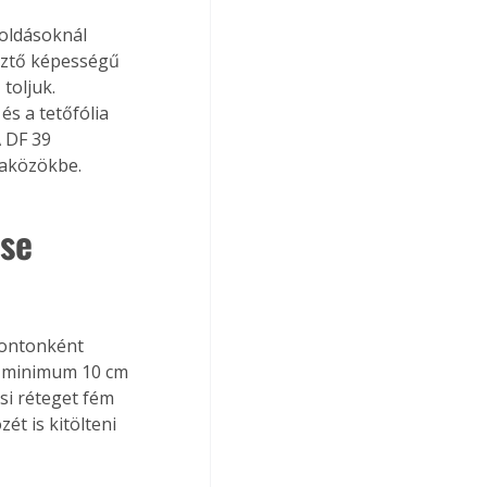
oldásoknál 
sztő képességű 
toljuk. 
s a tetőfólia 
A DF 39 
faközökbe. 
se 
pontonként 
t minimum 10 cm 
si réteget fém 
ét is kitölteni 