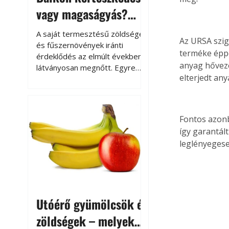
vagy magaságyás?
Helytakarékos
A saját termesztésű zöldségek
Az URSA szig
kertészkedés
és fűszernövények iránti
terméke éppe
érdeklődés az elmúlt években
anyag hőveze
látványosan megnőtt. Egyre
elterjedt an
többen szeretnék tudni, honnan
származik az élelmiszer az
asztalukra, miközben a
kertészkedés sokak számára
Fontos azonb
kikapcsolódást és feltöltődést
így garantál
is jelent.
leglényegese
Utóérő gyümölcsök és
zöldségek – melyek