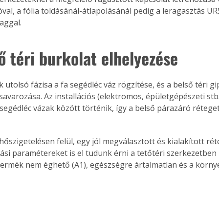
. A
val, a fólia toldásánál-átlapolásánál pedig a leragasztás 
megoldás,
aggal.
ő téri burkolat elhelyezése
utolsó fázisa a fa segédléc váz rögzítése, és a belső téri g
savarozása. Az installációs (elektromos, épületgépészeti stb
 segédléc vázak között történik, így a belső párazáró rétege
hőszigetelésen felül, egy jól megválasztott és kialakított ré
ási paramétereket is el tudunk érni a tetőtéri szerkezetben 
 termék nem éghető (A1), egészségre ártalmatlan és a környe