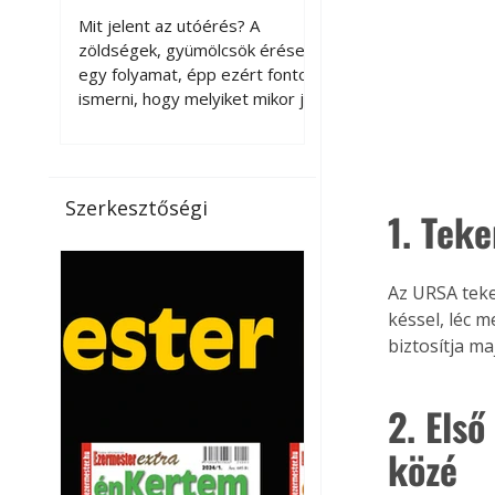
érnek tovább leszedés
Mit jelent az utóérés? A
után?
zöldségek, gyümölcsök érése
egy folyamat, épp ezért fontos
ismerni, hogy melyiket mikor jó
leszedni. Meg kell különböztetni
a gazdasági és a biológiai
érettséget. Például a
paradicsomot sokszor
Szerkesztőségi
1. Tek
gazdasági érettségben, azaz
félig éretten szedik le, ezután
utaztatják hosszan, és még
Az URSA teke
pulton tartható kell legyen.
Utóérik eközben, de nem lesz
késsel, léc 
olyan ízű, mint amit a saját
biztosítja m
kertünkben, biológiai
érettségben szedünk le. Teljes
2. Első
érettségben szedve nem
tárolható h
közé