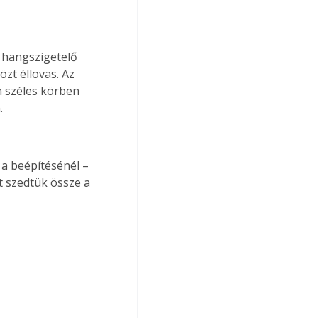
 hangszigetelő 
zt éllovas. Az 
 széles körben 
.
a beépítésénél – 
t szedtük össze a 