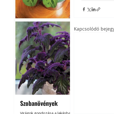
Kapcsolódó bejeg
Szobanövények
Virágoskert: k
teraszon, laká
Virágok gondozása a lakásban,