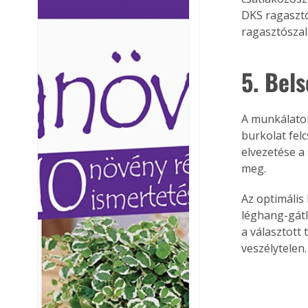
Ezermester lapszámai. A
Ezermester lapszámai
DKS ragasztó
Laptapir kényelmes megoldás,
Laptapir kényelmes 
ragasztószal
mert: – t
mert: – t
5. Bels
A munkálatok 
burkolat felc
elvezetése a
meg.
Az optimális 
léghang-gátl
a választott
veszélytelen.