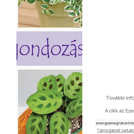
 További inf
A cikk az Ez
energiamegtakarítá
Támogatott tarta