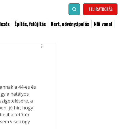
FELIRATKOZÁS
dezés
Építés, felújítás
Kert, növényápolás
Női vonal
annak a 44-es és 
gy a hatályos 
zigetelésére, a 
n  jó hír, hogy 
sít a tetőtér 
em viseli úgy 