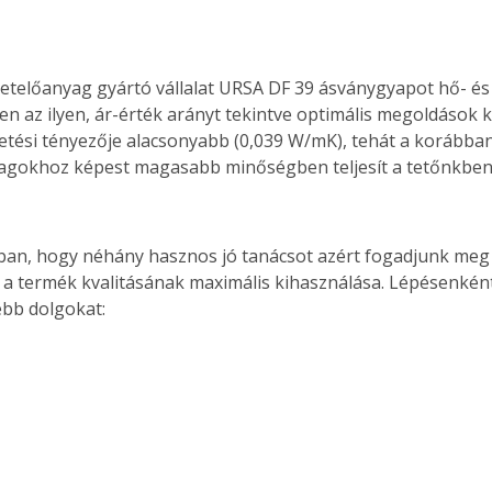
etelőanyag gyártó vállalat URSA DF 39 ásványgyapot hő- és
n az ilyen, ár-érték arányt tekintve optimális megoldások kö
tési tényezője alacsonyabb (0,039 W/mK), tehát a korábban
yagokhoz képest magasabb minőségben teljesít a tetőnkben
an, hogy néhány hasznos jó tanácsot azért fogadjunk meg 
t a termék kvalitásának maximális kihasználása. Lépésenkén
bb dolgokat: