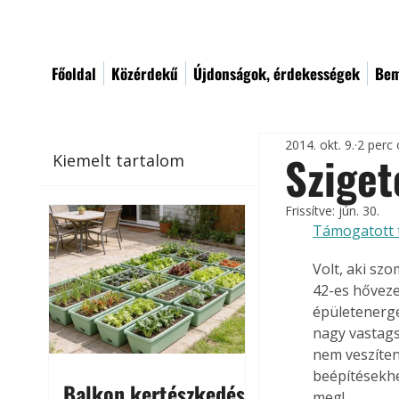
Főoldal
Közérdekű
Újdonságok, érdekességek
Bem
2014. okt. 9.
2 perc 
Sziget
Kiemelt tartalom
Frissítve:
jún. 30.
Támogatott 
Volt, aki sz
42-es hőveze
épületenerge
nagy vastags
nem veszíten
beépítésekhe
Balkon kertészkedés
meg!