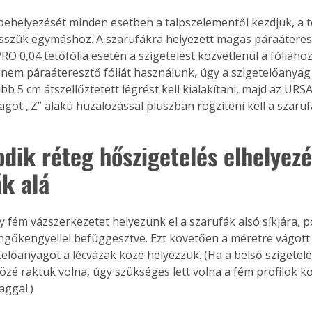
 behelyezését minden esetben a talpszelementől kezdjük, a t
esszük egymáshoz. A szarufákra helyezett magas páraátere
 0,04 tetőfólia esetén a szigetelést közvetlenül a fóliához 
em páraáteresztő fóliát használunk, úgy a szigetelőanyag é
bb 5 cm átszellőztetett légrést kell kialakítani, majd az URS
agot „Z” alakú huzalozással pluszban rögzíteni kell a szaru
odik réteg hőszigetelés elhelyezé
ák alá
y fém vázszerkezetet helyezünk el a szarufák alsó síkjára, 
engőkengyellel befüggesztve. Ezt követően a méretre vágot
telőanyagot a lécvázak közé helyezzük. (Ha a belső szigetelé
özé raktuk volna, úgy szükséges lett volna a fém profilok köz
aggal.)