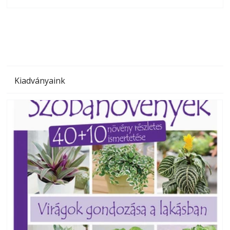
olvashatók az Ezermester lapszámai. A Laptapir kényelmes
megoldás, mert: – t
Kiadványaink