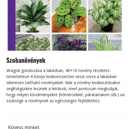
Szobanövények
Virágok gondozása a lakásban, 40+10 növény részletes
ismertetése! A könyv lexikonszerűen veszi sorra a lakásban
s
sikeresen tart­ha­tó növényeket. Már a növény kiválasztásakor
h
segítségünkre lesznek a leírások, mert pontosan megtudjuk,
k
hogy milyen körülményekre (hőmérséklet, páratartalom stb.) van
szüksége a növénynek az egészséges fejlődéshez.
t
Kövess minket