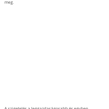
meg.
A szigetelés a leggazdaságosabb és egyben 