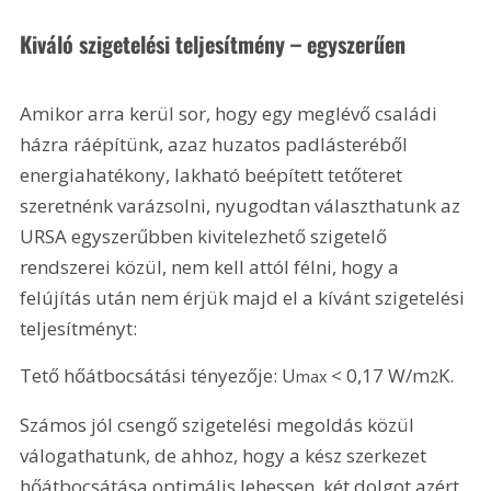
Kiváló szigetelési teljesítmény – egyszerűen
Amikor arra kerül sor, hogy egy meglévő családi 
házra ráépítünk, azaz huzatos padlásteréből 
energiahatékony, lakható beépített tetőteret 
szeretnénk varázsolni, nyugodtan választhatunk az 
URSA egyszerűbben kivitelezhető szigetelő 
rendszerei közül, nem kell attól félni, hogy a 
felújítás után nem érjük majd el a kívánt szigetelési 
teljesítményt:
Tető hőátbocsátási tényezője: U
 < 0,17 W/m
K.
max
2
Számos jól csengő szigetelési megoldás közül 
válogathatunk, de ahhoz, hogy a kész szerkezet 
hőátbocsátása optimális lehessen, két dolgot azért 