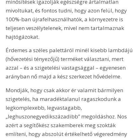
minősítések igazolják egészségre ártalmatlan 
mivoltukat, és fontos tudni, hogy azon felül, hogy 
100%-ban újrafelhasználhatók, a környezetre is 
teljesen veszélytelenek, mivel nem tartalmaznak 
hajtógázokat.
Érdemes a széles palettáról minél kisebb lambdájú 
(hővezetési tényezőjű) terméket választani, mert 
azzal – és a szigetelési vastagsággal – egyenesen 
arányban nő majd a kész szerkezet hővédelme.
Mondják, hogy csak akkor ér valamit bármilyen 
szigetelés, ha maradéktalanul ragaszkodunk a 
legkomplexebb, legvastagabb, 
„leghuszonegyedikszázadibb” megoldáshoz. Nos 
azért a segítőkész szakemberek meg szokták 
említeni, hogy abszolút értékelhető végeredmény 