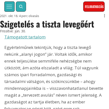
FELIRATKOZÁS
2021. okt. 18.
4 perc olvasás
Szigetelés a tiszta levegőért
Frissítve:
jún. 30.
Támogatott tartalom
Egyértelműnek tekintjük, hogy a tiszta levegő 
nekünk „alanyi jogon” jár. Voltak idők, amikor 
ennek teljesülése semmiféle nehézségbe nem 
ütközött, ám azóta elszaladt a világ. Túl vagyunk 
számos ipari forradalmon, gazdasági és 
társadalmi válságon, és szókincsünkbe – ahogy 
mindennapjainkba is – visszavonhatatlanul bevette 
magát a „tervezett avulás” néven ismert jelenség. A 
gazdaságot az tartja életben, ha az ember 
folyamatosan pénzt költ, ezért nem sok 