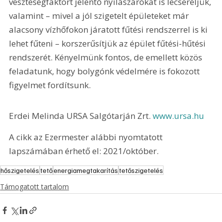
veszteségfaktort jelentő nyílászárókat is lecseréljük, 
valamint – mivel a jól szigetelt épületeket már 
alacsony vízhőfokon járatott fűtési rendszerrel is ki 
lehet fűteni – korszerűsítjük az épület fűtési-hűtési 
rendszerét. Kényelmünk fontos, de emellett közös 
feladatunk, hogy bolygónk védelmére is fokozott 
figyelmet fordítsunk. 
Erdei Melinda URSA Salgótarján Zrt. 
www.ursa.hu
A cikk az Ezermester alábbi nyomtatott 
lapszámában érhető el: 2021/október.
hőszigetelés
tető
energiamegtakarítás
tetőszigetelés
Támogatott tartalom