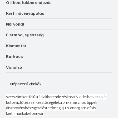
Otthon, lakberendezés
Kert, növényápolás
Női vonal
Életmód, egészség
Kismester
Barkács
Vonalzó
Népszerű címkék
szerszám
kert
felújítás
lakberendezés
kreatív ötlet
barkácsolás
bútor
víz
fűtés
szerkesztőség
elektronika
hasznos tippek
dísznövény
hőszigetelés
tető
megújuló energia
tisztítás
kerti munka
beton
nyár