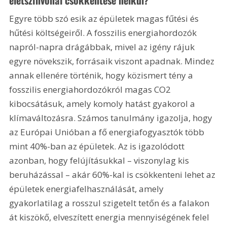
életszínvonal csökkentése nélkül?
Egyre több szó esik az épületek magas fűtési és 
hűtési költségeiről. A fosszilis energiahordozók 
napról-napra drágábbak, mivel az igény rájuk 
egyre növekszik, forrásaik viszont apadnak. Mindez 
annak ellenére történik, hogy közismert tény a 
fosszilis energiahordozókról magas CO2 
kibocsátásuk, amely komoly hatást gyakorol a 
klímaváltozásra. Számos tanulmány igazolja, hogy 
az Európai Unióban a fő energiafogyasztók több 
mint 40%-ban az épületek. Az is igazolódott 
azonban, hogy felújításukkal – viszonylag kis 
beruházással – akár 60%-kal is csökkenteni lehet az 
épületek energiafelhasználását, amely 
gyakorlatilag a rosszul szigetelt tetőn és a falakon 
át kiszökő, elveszített energia mennyiségének felel 