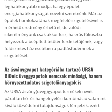
leghatékonyabb módja, ha egy épület 
energiahatékonyságát növelni szeretnénk. Már az 
épülek homlokzatának megfelelő szigetelésével is 
mérhető eredmény érhető el, de valódi 
sikerélményünk csak akkor lesz, ha erős fókuszba 
helyezzük a beépített tetőtér ferde tetőjének, vagy 
földszintes ház esetében a padlásfödémnek a 
szigetelését.
Az ásványgyapot kategóriába tartozó URSA 
BiOnic üveggyapotok nemcsak minőségi, hanem 
környezettudatos szigetelőanyagok is
Az URSA ásvány(üveg)gyapot termékek nevét 
páratlan hő- és hangelnyelési kombináció valamint 
kiváló tűzvédelmi tulajdonságok fémjelzik, ezért 