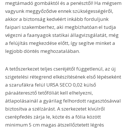
megtámadó gombáktól és a penésztől! Ha mégsem 
vagyunk meggyőződve ennek szükségességéről, 
akkor a biztonság kedvéért inkább forduljunk 
faipari szakemberhez, aki megbízhatóan el tudja 
végezni a faanyagok statikai állagvizsgálatát, még 
a felújítás megkezdése előtt, így segítve minket a 
legjobb döntés meghozatalában.
A tetőszerkezet teljes cseréjétől függetlenül, az új 
szigetelési rétegrend elkészítésének első lépéseként 
a szarufákra felül URSA SECO 0,02 külső 
páraáteresztő tetőfóliát kell elhelyezni, 
átlapolásainál a gyárilag felhordott ragasztósávval 
biztosítva a szélzárást. A szerkezetet kívülről 
cserépfedés zárja le, közte és a fólia között 
minimum 5 cm magas átszellőztetett légrés 