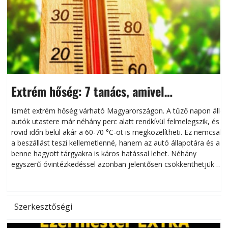
Extrém hőség: 7 tanács, amivel
megóvhatjuk autónkat a nyári károktól
Ismét extrém hőség várható Magyarországon. A tűző napon álló
autók utastere már néhány perc alatt rendkívül felmelegszik, és
rövid időn belül akár a 60-70 °C-ot is megközelítheti. Ez nemcsak
n
a beszállást teszi kellemetlenné, hanem az autó állapotára és a
benne hagyott tárgyakra is káros hatással lehet. Néhány
egyszerű óvintézkedéssel azonban jelentősen csökkenthetjük a
hőség káros hatásait.
l
Szerkesztőségi