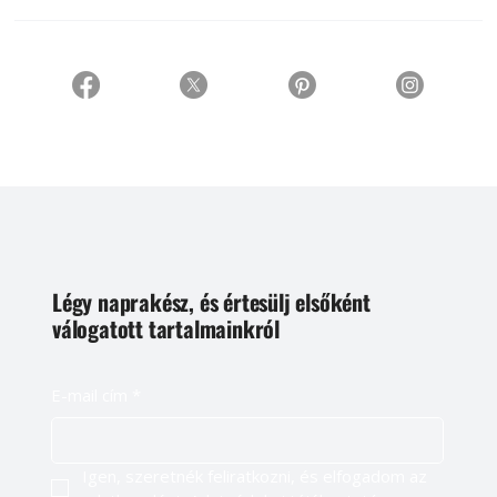
Légy naprakész, és értesülj elsőként
válogatott tartalmainkról
E-mail cím
*
Igen, szeretnék feliratkozni, és elfogadom az 