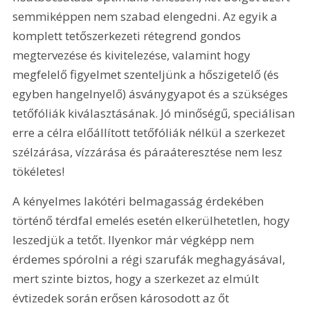
semmiképpen nem szabad elengedni. Az egyik a 
komplett tetőszerkezeti rétegrend gondos 
megtervezése és kivitelezése, valamint hogy 
megfelelő figyelmet szenteljünk a hőszigetelő (és 
egyben hangelnyelő) ásványgyapot és a szükséges 
tetőfóliák kiválasztásának. Jó minőségű, speciálisan 
erre a célra előállított tetőfóliák nélkül a szerkezet 
szélzárása, vízzárása és páraáteresztése nem lesz 
tökéletes!
A kényelmes lakótéri belmagasság érdekében 
történő térdfal emelés esetén elkerülhetetlen, hogy 
leszedjük a tetőt. Ilyenkor már végképp nem 
érdemes spórolni a régi szarufák meghagyásával, 
mert szinte biztos, hogy a szerkezet az elmúlt 
évtizedek során erősen károsodott az őt 