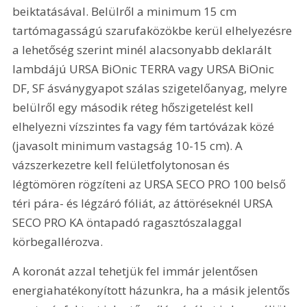
beiktatásával. Belülről a minimum 15 cm 
tartómagasságú szarufaközökbe kerül elhelyezésre 
a lehetőség szerint minél alacsonyabb deklarált 
lambdájú URSA BiOnic TERRA vagy URSA BiOnic 
DF, SF ásványgyapot szálas szigetelőanyag, melyre 
belülről egy második réteg hőszigetelést kell 
elhelyezni vízszintes fa vagy fém tartóvázak közé 
(javasolt minimum vastagság 10-15 cm). A 
vázszerkezetre kell felületfolytonosan és 
légtömören rögzíteni az URSA SECO PRO 100 belső 
téri pára- és légzáró fóliát, az áttöréseknél URSA 
SECO PRO KA öntapadó ragasztószalaggal 
körbegallérozva.
A koronát azzal tehetjük fel immár jelentősen 
energiahatékonyított házunkra, ha a másik jelentős 