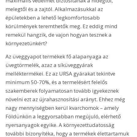
maximális védelmet biztosítanak a hidegtől, 
melegtől és a zajtól. Alkalmazásukkal az 
épületekben a lehető legkomfortosabb 
körülmények teremthetők meg. Ez eddig mind 
remekül hangzik, de vajon hogyan tesznek a 
környezetünkért?
Az üveggyapot termékek fő alapanyaga az 
üvegtörmelék, azaz a síküveggyárak 
melléktermékei. Ez az URSA gyárakat tekintve 
minimum 50-70%, és a termelésért felelős 
szakemberek folyamatosan tovább igyekeznek 
növelni ezt az újrahasznosítási arányt. Ehhez még 
nagy mennyiségben kerül kvarchomok – amely 
Földünkön a leggyorsabban megújuló, elérhető 
nyersanyagok egyike. A környezettudatosság 
további bizonyítéka, hogy a termékek élettartamuk 