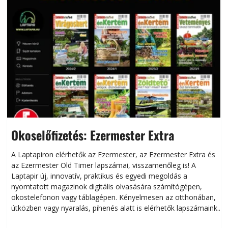
Okoselőfizetés: Ezermester Extra
A Laptapiron elérhetők az Ezermester, az Ezermester Extra és
az Ezermester Old Timer lapszámai, visszamenőleg is! A
Laptapir új, innovatív, praktikus és egyedi megoldás a
L
nyomtatott magazinok digitális olvasására számítógépen,
okostelefonon vagy táblagépen. Kényelmesen az otthonában,
útközben vagy nyaralás, pihenés alatt is elérhetők lapszámaink.
ú
Bárhol, bármikor, akár külföldön élve vagy dolgozva is
B