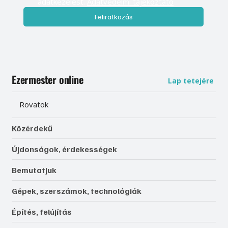
adatkezelést. 
Adatvédelmi tájékoztató
Feliratkozás
Ezermester online
Lap tetejére
Rovatok
Közérdekű
Újdonságok, érdekességek
Bemutatjuk
Gépek, szerszámok, technológiák
Építés, felújítás