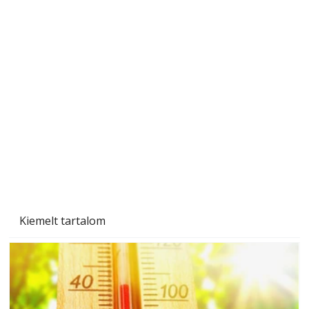
Tiszta homlokzat éveken át
Kiemelt tartalom