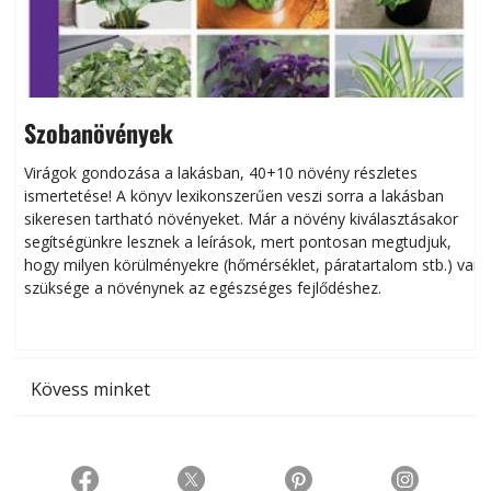
Szobanövények
Virágok gondozása a lakásban, 40+10 növény részletes
ismertetése! A könyv lexikonszerűen veszi sorra a lakásban
s
sikeresen tart­ha­tó növényeket. Már a növény kiválasztásakor
h
segítségünkre lesznek a leírások, mert pontosan megtudjuk,
k
hogy milyen körülményekre (hőmérséklet, páratartalom stb.) van
szüksége a növénynek az egészséges fejlődéshez.
t
Kövess minket