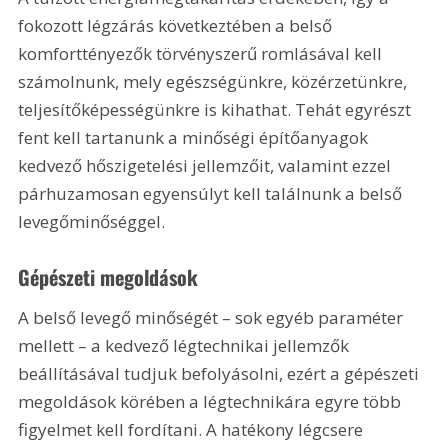
fokozott légzárás következtében a belső 
komforttényezők törvényszerű romlásával kell 
számolnunk, mely egészségünkre, közérzetünkre, 
teljesítőképességünkre is kihathat. Tehát egyrészt 
fent kell tartanunk a minőségi építőanyagok 
kedvező hőszigetelési jellemzőit, valamint ezzel 
párhuzamosan egyensúlyt kell találnunk a belső 
levegőminőséggel.
Gépészeti megoldások
A belső levegő minőségét – sok egyéb paraméter 
mellett – a kedvező légtechnikai jellemzők 
beállításával tudjuk befolyásolni, ezért a gépészeti 
megoldások körében a légtechnikára egyre több 
figyelmet kell fordítani. A hatékony légcsere 