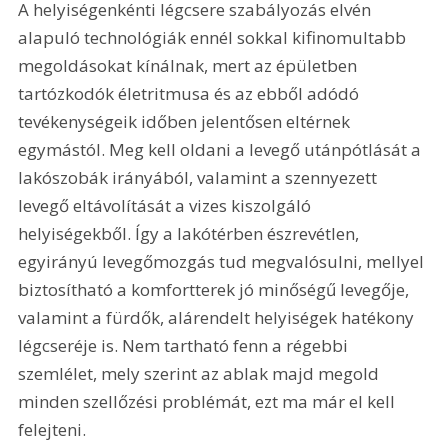
A helyiségenkénti légcsere szabályozás elvén 
alapuló technológiák ennél sokkal kifinomultabb 
megoldásokat kínálnak, mert az épületben 
tartózkodók életritmusa és az ebből adódó 
tevékenységeik időben jelentősen eltérnek 
egymástól. Meg kell oldani a levegő utánpótlását a 
lakószobák irányából, valamint a szennyezett 
levegő eltávolítását a vizes kiszolgáló 
helyiségekből. Így a lakótérben észrevétlen, 
egyirányú levegőmozgás tud megvalósulni, mellyel 
biztosítható a komfortterek jó minőségű levegője, 
valamint a fürdők, alárendelt helyiségek hatékony 
légcseréje is. Nem tartható fenn a régebbi 
szemlélet, mely szerint az ablak majd megold 
minden szellőzési problémát, ezt ma már el kell 
felejteni.