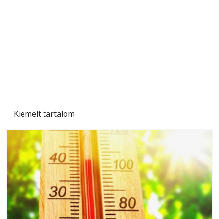
Tiszta homlokzat éveken át
Kiemelt tartalom