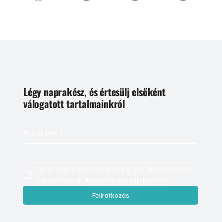
Légy naprakész, és értesülj elsőként
válogatott tartalmainkról
E-mail cím
*
Igen, szeretnék feliratkozni, és elfogadom az 
adatkezelést. 
Adatvédelmi tájékoztató
Feliratkozás