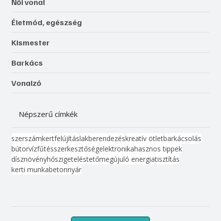
Női vonal
Életmód, egészség
Kismester
Barkács
Vonalzó
Népszerű címkék
szerszám
kert
felújítás
lakberendezés
kreatív ötlet
barkácsolás
bútor
víz
fűtés
szerkesztőség
elektronika
hasznos tippek
dísznövény
hőszigetelés
tető
megújuló energia
tisztítás
kerti munka
beton
nyár