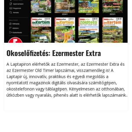
Okoselőfizetés: Ezermester Extra
A Laptapiron elérhetők az Ezermester, az Ezermester Extra és
az Ezermester Old Timer lapszámai, visszamenőleg is! A
Laptapir új, innovatív, praktikus és egyedi megoldás a
L
nyomtatott magazinok digitális olvasására számítógépen,
okostelefonon vagy táblagépen. Kényelmesen az otthonában,
útközben vagy nyaralás, pihenés alatt is elérhetők lapszámaink.
ú
Bárhol, bármikor, akár külföldön élve vagy dolgozva is
B
olvashatók az Ezermester lapszámai. A Laptapir kényelmes
megoldás, mert: – t