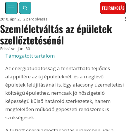
FELIRATKOZÁS
2018. ápr. 25.
2 perc olvasás
Szemléletváltás az épületek
szellőztetésénél
Frissítve:
jún. 30.
Támogatott tartalom
Az energiatudatosság a fenntartható fejlődés 
alappillére az új épületeknél, és a meglévő 
épületek felújításánál is. Egy alacsony üzemeltetési 
költségű épülethez, nemcsak jó hőszigetelő 
képességű külső határoló szerkezetek, hanem 
megfelelően működő gépészeti rendszerek is 
szükségesek.
A túlzott energiamegtakarítás érdekében, így a 