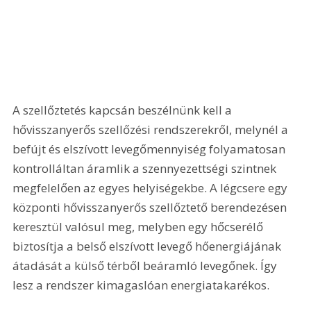
A szellőztetés kapcsán beszélnünk kell a 
hővisszanyerős szellőzési rendszerekről, melynél a 
befújt és elszívott levegőmennyiség folyamatosan 
kontrolláltan áramlik a szennyezettségi szintnek 
megfelelően az egyes helyiségekbe. A légcsere egy 
központi hővisszanyerős szellőztető berendezésen 
keresztül valósul meg, melyben egy hőcserélő 
biztosítja a belső elszívott levegő hőenergiájának 
átadását a külső térből beáramló levegőnek. Így 
lesz a rendszer kimagaslóan energiatakarékos. 