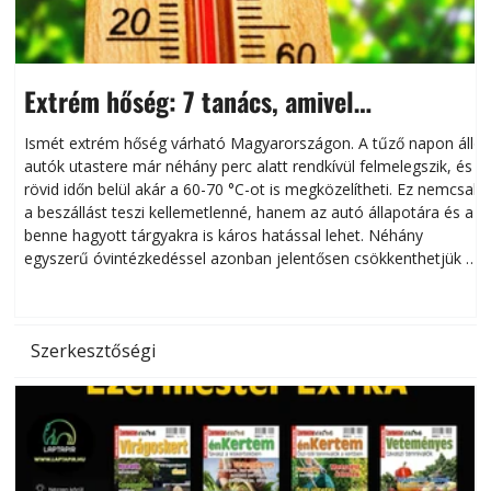
Extrém hőség: 7 tanács, amivel
megóvhatjuk autónkat a nyári károktól
Ismét extrém hőség várható Magyarországon. A tűző napon álló
autók utastere már néhány perc alatt rendkívül felmelegszik, és
rövid időn belül akár a 60-70 °C-ot is megközelítheti. Ez nemcsak
n
a beszállást teszi kellemetlenné, hanem az autó állapotára és a
benne hagyott tárgyakra is káros hatással lehet. Néhány
egyszerű óvintézkedéssel azonban jelentősen csökkenthetjük a
hőség káros hatásait.
l
Szerkesztőségi