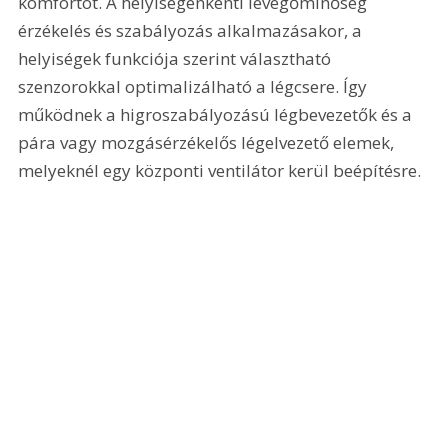
komfortot. A helyiségenkénti levegőminőség 
érzékelés és szabályozás alkalmazásakor, a 
helyiségek funkciója szerint választható 
szenzorokkal optimalizálható a légcsere. Így 
működnek a higroszabályozású légbevezetők és a 
pára vagy mozgásérzékelős légelvezető elemek, 
melyeknél egy központi ventilátor kerül beépítésre. 