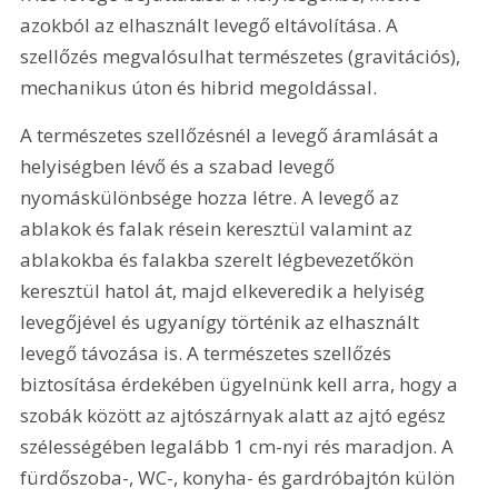
azokból az elhasznált levegő eltávolítása. A 
szellőzés megvalósulhat természetes (gravitációs), 
mechanikus úton és hibrid megoldással.
A természetes szellőzésnél a levegő áramlását a 
helyiségben lévő és a szabad levegő 
nyomáskülönbsége hozza létre. A levegő az 
ablakok és falak résein keresztül valamint az 
ablakokba és falakba szerelt légbevezetőkön 
keresztül hatol át, majd elkeveredik a helyiség 
levegőjével és ugyanígy történik az elhasznált 
levegő távozása is. A természetes szellőzés 
biztosítása érdekében ügyelnünk kell arra, hogy a 
szobák között az ajtószárnyak alatt az ajtó egész 
szélességében legalább 1 cm-nyi rés maradjon. A 
fürdőszoba-, WC-, konyha- és gardróbajtón külön 