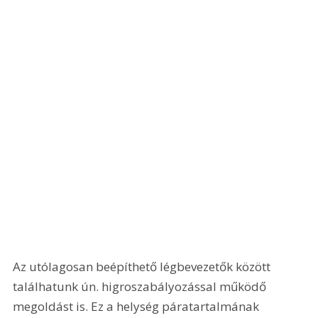
Az utólagosan beépíthető légbevezetők között 
találhatunk ún. higroszabályozással működő 
megoldást is. Ez a helység páratartalmának 