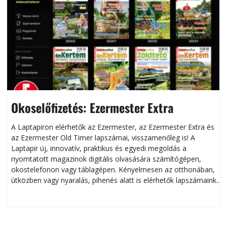
Okoselőfizetés: Ezermester Extra
A Laptapiron elérhetők az Ezermester, az Ezermester Extra és
az Ezermester Old Timer lapszámai, visszamenőleg is! A
Laptapir új, innovatív, praktikus és egyedi megoldás a
L
nyomtatott magazinok digitális olvasására számítógépen,
okostelefonon vagy táblagépen. Kényelmesen az otthonában,
útközben vagy nyaralás, pihenés alatt is elérhetők lapszámaink.
ú
Bárhol, bármikor, akár külföldön élve vagy dolgozva is
B
olvashatók az Ezermester lapszámai. A Laptapir kényelmes
megoldás, mert: – t