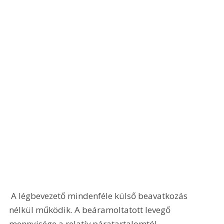
 A légbevezető mindenféle külső beavatkozás 
nélkül működik. A beáramoltatott levegő 
mennyisége a relatív páratartalomtól 