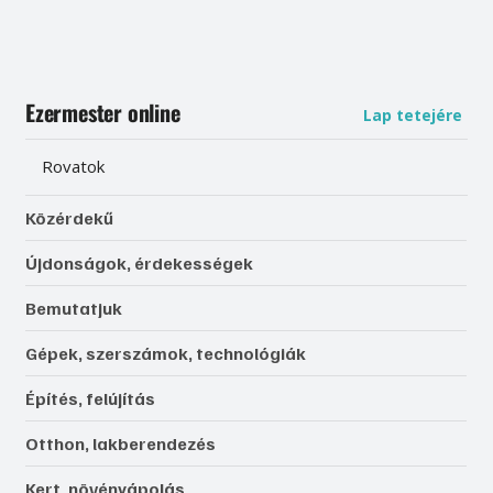
Ezermester online
Lap tetejére
Rovatok
Közérdekű
Újdonságok, érdekességek
Bemutatjuk
Gépek, szerszámok, technológiák
Építés, felújítás
Otthon, lakberendezés
Kert, növényápolás