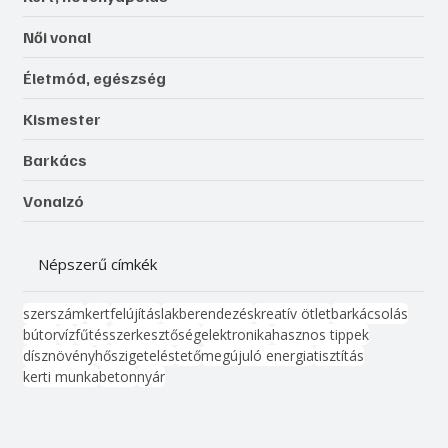
Női vonal
Életmód, egészség
Kismester
Barkács
Vonalzó
Népszerű címkék
szerszám
kert
felújítás
lakberendezés
kreatív ötlet
barkácsolás
bútor
víz
fűtés
szerkesztőség
elektronika
hasznos tippek
dísznövény
hőszigetelés
tető
megújuló energia
tisztítás
kerti munka
beton
nyár