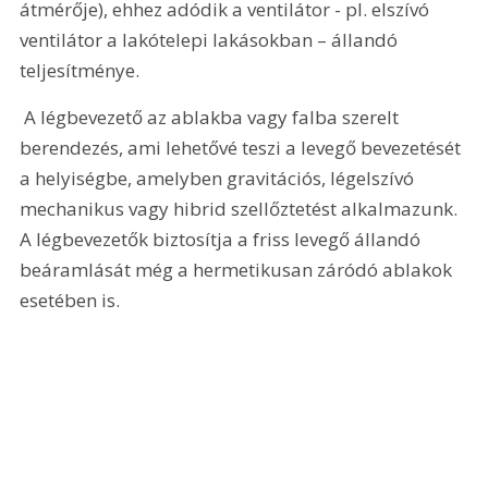
átmérője), ehhez adódik a ventilátor - pl. elszívó 
ventilátor a lakótelepi lakásokban – állandó 
teljesítménye.
 A légbevezető az ablakba vagy falba szerelt 
berendezés, ami lehetővé teszi a levegő bevezetését 
a helyiségbe, amelyben gravitációs, légelszívó 
mechanikus vagy hibrid szellőztetést alkalmazunk. 
A légbevezetők biztosítja a friss levegő állandó 
beáramlását még a hermetikusan záródó ablakok 
esetében is. 