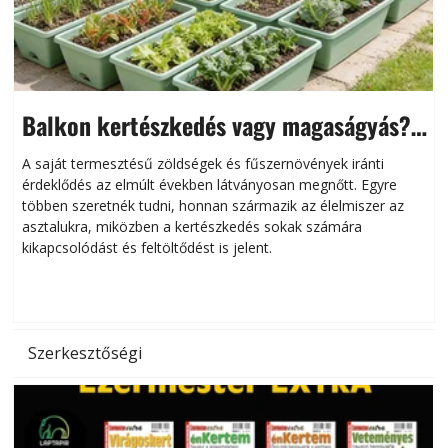
Balkon kertészkedés vagy magaságyás?
Helytakarékos kertészkedés
A saját termesztésű zöldségek és fűszernövények iránti
érdeklődés az elmúlt években látványosan megnőtt. Egyre
többen szeretnék tudni, honnan származik az élelmiszer az
l
asztalukra, miközben a kertészkedés sokak számára
kikapcsolódást és feltöltődést is jelent.
é
d
Szerkesztőségi