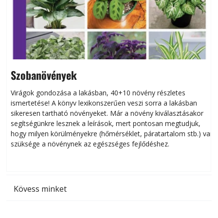
Szobanövények
Virágok gondozása a lakásban, 40+10 növény részletes
ismertetése! A könyv lexikonszerűen veszi sorra a lakásban
s
sikeresen tart­ha­tó növényeket. Már a növény kiválasztásakor
h
segítségünkre lesznek a leírások, mert pontosan megtudjuk,
k
hogy milyen körülményekre (hőmérséklet, páratartalom stb.) van
szüksége a növénynek az egészséges fejlődéshez.
t
Kövess minket