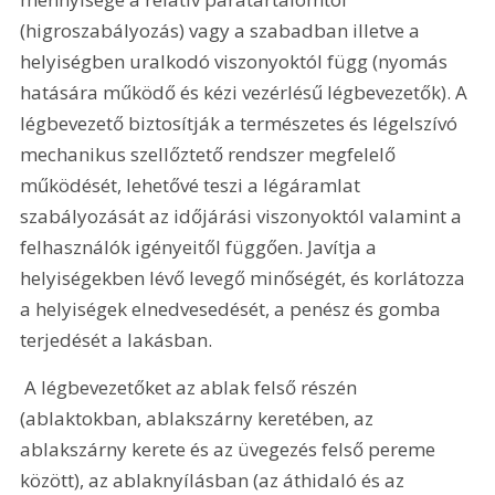
(higroszabályozás) vagy a szabadban illetve a 
helyiségben uralkodó viszonyoktól függ (nyomás 
hatására működő és kézi vezérlésű légbevezetők). A 
légbevezető biztosítják a természetes és légelszívó 
mechanikus szellőztető rendszer megfelelő 
működését, lehetővé teszi a légáramlat 
szabályozását az időjárási viszonyoktól valamint a 
felhasználók igényeitől függően. Javítja a 
helyiségekben lévő levegő minőségét, és korlátozza 
a helyiségek elnedvesedését, a penész és gomba 
terjedését a lakásban.
 A légbevezetőket az ablak felső részén 
(ablaktokban, ablakszárny keretében, az 
ablakszárny kerete és az üvegezés felső pereme 
között), az ablaknyílásban (az áthidaló és az 