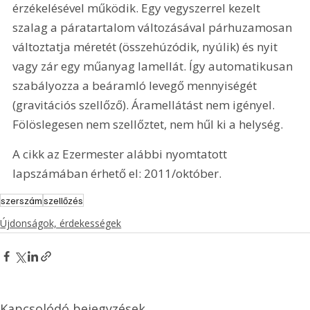
érzékelésével működik. Egy vegyszerrel kezelt 
szalag a páratartalom változásával párhuzamosan 
változtatja méretét (összehúzódik, nyúlik) és nyit 
vagy zár egy műanyag lamellát. Így automatikusan 
szabályozza a beáramló levegő mennyiségét 
(gravitációs szellőző). Áramellátást nem igényel. 
Fölöslegesen nem szellőztet, nem hűl ki a helység.
A cikk az Ezermester alábbi nyomtatott 
lapszámában érhető el: 2011/október.
szerszám
szellőzés
Újdonságok, érdekességek
Kapcsolódó bejegyzések