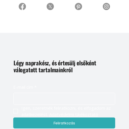
Légy naprakész, és értesülj elsőként
válogatott tartalmainkról
E-mail cím
*
Igen, szeretnék feliratkozni, és elfogadom az 
adatkezelést. 
Adatvédelmi tájékoztató
Feliratkozás