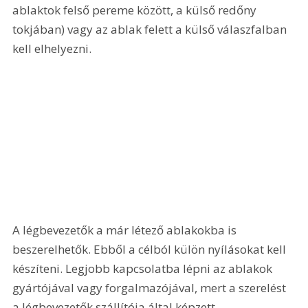
ablaktok felső pereme között, a külső redőny 
tokjában) vagy az ablak felett a külső válaszfalban 
kell elhelyezni.
A légbevezetők a már létező ablakokba is 
beszerelhetők. Ebből a célból külön nyílásokat kell 
készíteni. Legjobb kapcsolatba lépni az ablakok 
gyártójával vagy forgalmazójával, mert a szerelést 
a légbevezetők szállítója által képzett 