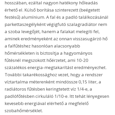
hosszában, ezáltal nagyon hatékony hőleadás 
érhető el. Külső borítása szinterezett (beégetett 
festésű) alumínium. A fal és a padló találkozásánál 
parkettaszegélyként végigfutó szalagradiátor nem 
a szoba levegőjét, hanem a falakat melegíti fel, 
aminek eredményeként az onnan visszasugárzó hő 
a falfűtéshez hasonlóan alacsonyabb 
hőmérsékleten is biztosítja a hagyományos 
fűtésnél megszokott hőérzetet, ami 10-20 
százalékos energia-megtakarítást eredményezhet. 
További takarékossághoz vezet, hogy a rendszer 
víztartalma méterenként mindössze 0,15 liter, a 
radiátoros fűtésben keringtetett víz 1/4-e, a 
padlófőtésben cirkuláló 1/10-e. Itt tehát lényegesen 
kevesebb energiával elérhető a megfelelő 
szobahőmérséklet.