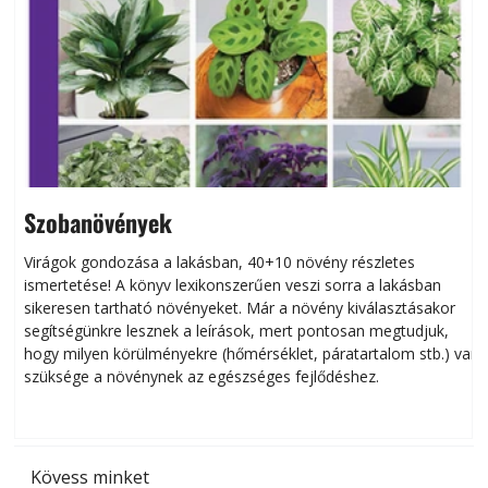
Szobanövények
Virágok gondozása a lakásban, 40+10 növény részletes
ismertetése! A könyv lexikonszerűen veszi sorra a lakásban
s
sikeresen tart­ha­tó növényeket. Már a növény kiválasztásakor
h
segítségünkre lesznek a leírások, mert pontosan megtudjuk,
k
hogy milyen körülményekre (hőmérséklet, páratartalom stb.) van
szüksége a növénynek az egészséges fejlődéshez.
t
Kövess minket