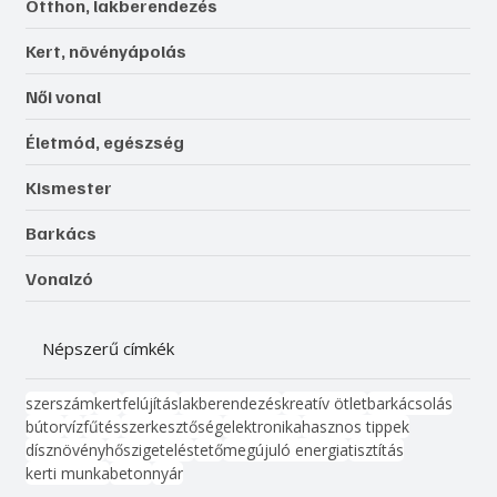
Otthon, lakberendezés
Kert, növényápolás
Női vonal
Életmód, egészség
Kismester
Barkács
Vonalzó
Népszerű címkék
szerszám
kert
felújítás
lakberendezés
kreatív ötlet
barkácsolás
bútor
víz
fűtés
szerkesztőség
elektronika
hasznos tippek
dísznövény
hőszigetelés
tető
megújuló energia
tisztítás
kerti munka
beton
nyár