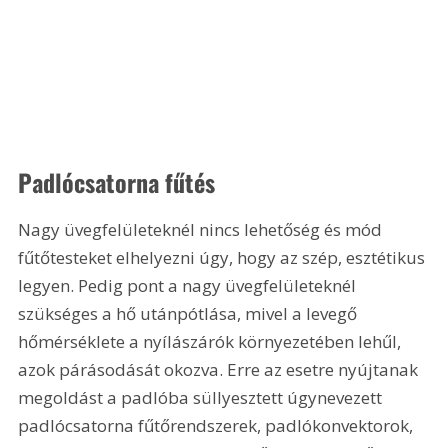
Padlócsatorna fűtés
Nagy üvegfelületeknél nincs lehetőség és mód 
fűtőtesteket elhelyezni úgy, hogy az szép, esztétikus 
legyen. Pedig pont a nagy üvegfelületeknél 
szükséges a hő utánpótlása, mivel a levegő 
hőmérséklete a nyílászárók környezetében lehűl, 
azok párásodását okozva. Erre az esetre nyújtanak 
megoldást a padlóba süllyesztett úgynevezett 
padlócsatorna fűtőrendszerek, padlókonvektorok, 