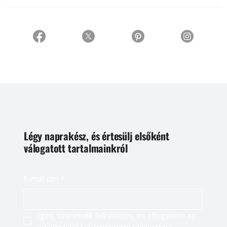
Légy naprakész, és értesülj elsőként
válogatott tartalmainkról
E-mail cím
*
Igen, szeretnék feliratkozni, és elfogadom az 
adatkezelést. 
Adatvédelmi tájékoztató