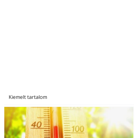
Betonjárda készítése lépésről lépésre – így
készül tartós betonburkolat
Kiemelt tartalom