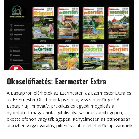
Okoselőfizetés: Ezermester Extra
A Laptapiron elérhetők az Ezermester, az Ezermester Extra és
az Ezermester Old Timer lapszámai, visszamenőleg is! A
Laptapir új, innovatív, praktikus és egyedi megoldás a
L
nyomtatott magazinok digitális olvasására számítógépen,
okostelefonon vagy táblagépen. Kényelmesen az otthonában,
útközben vagy nyaralás, pihenés alatt is elérhetők lapszámaink.
ú
Bárhol, bármikor, akár külföldön élve vagy dolgozva is
B
olvashatók az Ezermester lapszámai. A Laptapir kényelmes