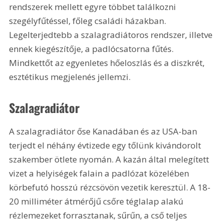
rendszerek mellett egyre többet találkozni 
szegélyfűtéssel, főleg családi házakban. 
Legelterjedtebb a szalagradiátoros rendszer, illetve 
ennek kiegészítője, a padlócsatorna fűtés. 
Mindkettőt az egyenletes hőeloszlás és a diszkrét, 
esztétikus megjelenés jellemzi.
Szalagradiátor
A szalagradiátor őse Kanadában és az USA-ban 
terjedt el néhány évtizede egy tőlünk kivándorolt 
szakember ötlete nyomán. A kazán által melegített 
vizet a helyiségek falain a padlózat közelében 
körbefutó hosszú rézcsövön vezetik keresztül. A 18-
20 milliméter átmérőjű csőre téglalap alakú 
rézlemezeket forrasztanak, sűrűn, a cső teljes 