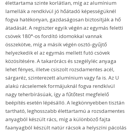
élettartama szinte korlátlan, míg az alumínium 
lamellák a rendkívül jó hőátadó képességüknél 
fogva hatékonyan, gazdaságosan biztosítják a hő 
átadását. A regiszter egyik végén az egymás feletti 
csövek 180°-os fordító idomokkal vannak 
összekötve, míg a másik végén osztó-gyűjtő 
helyezkedik el az egymás mellett futó csövek 
közösítésére. A takarórács és szegélyléc anyaga 
lehet fényes, illetve csiszolt rozsdamentes acél, 
sárgaréz, szinterezett alumínium vagy fa is. Az U 
alakú rácselemek formájuknál fogva rendkívül 
nagy teherbírásúak, így a fűtőtest megfelelő 
beépítés esetén lépésálló. A legkönnyebben tisztán 
tartható, leghosszabb élettartamú a rozsdamentes 
anyagból készült rács, míg a különböző fajta 
faanyagból készült natúr rácsok a helyszíni pácolás 