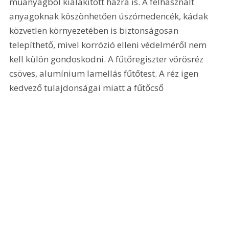
műanyagból kialakított házra is. A felhasznált 
anyagoknak köszönhetően úszómedencék, kádak 
közvetlen környezetében is biztonságosan 
telepíthető, mivel korrózió elleni védelméről nem 
kell külön gondoskodni. A fűtőregiszter vörösréz 
csöves, alumínium lamellás fűtőtest. A réz igen 
kedvező tulajdonságai miatt a fűtőcső 