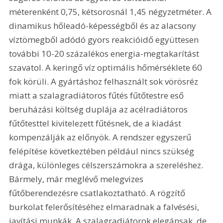
méterenként 0,75, kétsorosnál 1,45 négyzetméter. A 
dinamikus hőleadó-képességből és az alacsony 
víztömegből adódó gyors reakcióidő együttesen 
további 10-20 százalékos energia-megtakarítást 
szavatol. A keringő víz optimális hőmérséklete 60 
fok körüli. A gyártáshoz felhasznált sok vörösréz 
miatt a szalagradiátoros fűtés fűtőtestre eső 
beruházási költség duplája az acélradiátoros 
fűtőtesttel kivitelezett fűtésnek, de a kiadást 
kompenzálják az előnyök. A rendszer egyszerű 
felépítése következtében például nincs szükség 
drága, különleges célszerszámokra a szereléshez. 
Bármely, már meglévő melegvizes 
fűtőberendezésre csatlakoztatható. A rögzítő 
burkolat felerősítéséhez elmaradnak a falvésési, 
javítási munkák. A szalagradiátorok elegánsak, de 