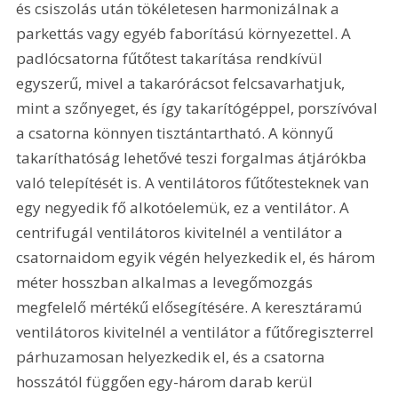
és csiszolás után tökéletesen harmonizálnak a 
parkettás vagy egyéb faborítású környezettel. A 
padlócsatorna fűtőtest takarítása rendkívül 
egyszerű, mivel a takarórácsot felcsavarhatjuk, 
mint a szőnyeget, és így takarítógéppel, porszívóval 
a csatorna könnyen tisztántartható. A könnyű 
takaríthatóság lehetővé teszi forgalmas átjárókba 
való telepítését is. A ventilátoros fűtőtesteknek van 
egy negyedik fő alkotóelemük, ez a ventilátor. A 
centrifugál ventilátoros kivitelnél a ventilátor a 
csatornaidom egyik végén helyezkedik el, és három 
méter hosszban alkalmas a levegőmozgás 
megfelelő mértékű elősegítésére. A keresztáramú 
ventilátoros kivitelnél a ventilátor a fűtőregiszterrel 
párhuzamosan helyezkedik el, és a csatorna 
hosszától függően egy-három darab kerül 