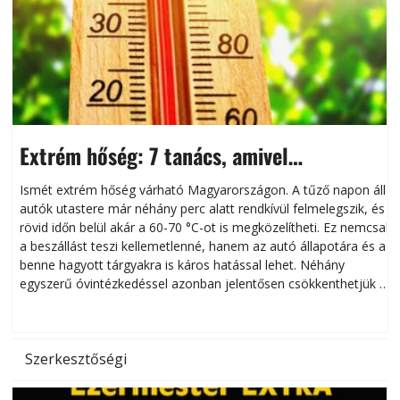
Extrém hőség: 7 tanács, amivel
megóvhatjuk autónkat a nyári károktól
Ismét extrém hőség várható Magyarországon. A tűző napon álló
autók utastere már néhány perc alatt rendkívül felmelegszik, és
rövid időn belül akár a 60-70 °C-ot is megközelítheti. Ez nemcsak
n
a beszállást teszi kellemetlenné, hanem az autó állapotára és a
benne hagyott tárgyakra is káros hatással lehet. Néhány
egyszerű óvintézkedéssel azonban jelentősen csökkenthetjük a
hőség káros hatásait.
l
Szerkesztőségi