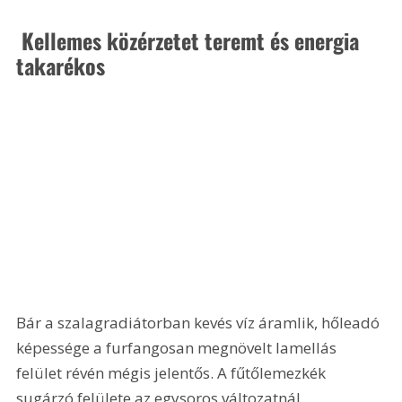
 Kellemes közérzetet teremt és energia 
takarékos 
Bár a szalagradiátorban kevés víz áramlik, hőleadó 
képessége a furfangosan megnövelt lamellás 
felület révén mégis jelentős. A fűtőlemezkék 
sugárzó felülete az egysoros változatnál 