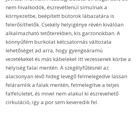
nem hivalkodók, észrevétlenül simulnak a 
környezetbe, beépített bútorok lábazatára is 
felerősíthetők. Csekély helyigénye révén kiválóan 
alkalmazható tetőterekben, kis garzonokban. A 
könnyűfém burkolat kétcsatornás változata 
lehetőséget ad arra, hogy gyengeáramú 
vezetékeket és más kábeleket itt vezessenek körbe a 
helyiség falai mentén. A szegélyfűtésnél az 
alacsonyan lévő hideg levegő felmelegedve lassan 
feláramlik a falak mentén, felmelegítve a teljes 
falfelületet, és mivel nem alakul ki észrevehető 
cirkuláció, így a por sem keveredik fel.