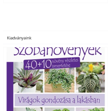
megoldás, mert: – t
Kiadványaink