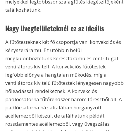
melyekkel legtöbbször szalagfűtés kiegészítőjeként 
találkozhatunk.
Nagy üvegfelületeknél ez az ideális 
A fűtőtesteknek két fő csoportja van: konvekciós és 
kényszeráramú. Ez utóbbin belül 
megkülönböztetünk keresztáramú és centrifugál 
ventilátoros kivitelt. A konvekciós fűtőtestek 
legfőbb előnye a hangtalan működés, míg a 
ventilátoros kivitelű fűtőtestek lényegesen nagyobb 
hőleadással rendelkeznek. A konvekciós 
padlócsatorna fűtőrendszer három főrészből áll. A 
padlócsatorna ház általában horganyzott 
acéllemezből készül, de találhatunk példát 
rozsdamentes acéllemezből, vagy üvegszálas 