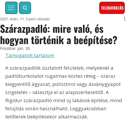
FELIRATKOZÁS
2021. márc. 11.
3 perc olvasás
Szárazpadló: mire való, és
hogyan történik a beépítése?
Frissítve:
jún. 30.
Támogatott tartalom
A szárazpadlók úsztatott felületek, melyeknél a 
padlóburkolatot rugalmas köztes réteg – száraz 
kiegyenlítő ágyazat, polisztirol vagy ásványgyapot 
szigetelés – választja el az alapszerkezettől. A 
Rigidur szárazpadló mind új lakások építése, mind 
felújítás során használható. Leggyakrabban 
tetőterek beépítésekor alkalmazzák.