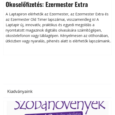
Okoselőfizetés: Ezermester Extra
A Laptapiron elérhetők az Ezermester, az Ezermester Extra és
az Ezermester Old Timer lapszámai, visszamenőleg is! A
Laptapir új, innovatív, praktikus és egyedi megoldás a
L
nyomtatott magazinok digitális olvasására számítógépen,
okostelefonon vagy táblagépen. Kényelmesen az otthonában,
útközben vagy nyaralás, pihenés alatt is elérhetők lapszámaink.
ú
Bárhol, bármikor, akár külföldön élve vagy dolgozva is
B
olvashatók az Ezermester lapszámai. A Laptapir kényelmes
megoldás, mert: – t
Kiadványaink