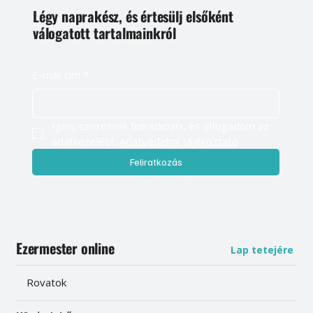
Légy naprakész, és értesülj elsőként
válogatott tartalmainkról
E-mail cím
*
Igen, szeretnék feliratkozni, és elfogadom az 
adatkezelést. 
Adatvédelmi tájékoztató
Feliratkozás
Ezermester online
Lap tetejére
Rovatok