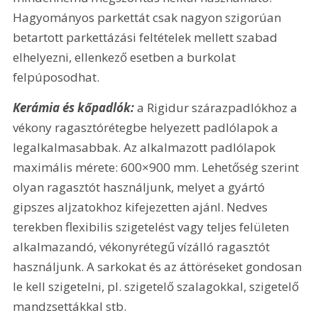
Hagyományos parkettát csak nagyon szigorúan 
betartott parkettázási feltételek mellett szabad 
elhelyezni, ellenkező esetben a burkolat 
felpúposodhat. 
Kerámia és kőpadlók: 
a Rigidur szárazpadlókhoz a 
vékony ragasztórétegbe helyezett padlólapok a 
legalkalmasabbak. Az alkalmazott padlólapok 
maximális mérete: 600×900 mm. Lehetőség szerint 
olyan ragasztót használjunk, melyet a gyártó 
gipszes aljzatokhoz kifejezetten ajánl. Nedves 
terekben flexibilis szigetelést vagy teljes felületen 
alkalmazandó, vékonyrétegű vízálló ragasztót 
használjunk. A sarkokat és az áttöréseket gondosan 
le kell szigetelni, pl. szigetelő szalagokkal, szigetelő 
mandzsettákkal stb.