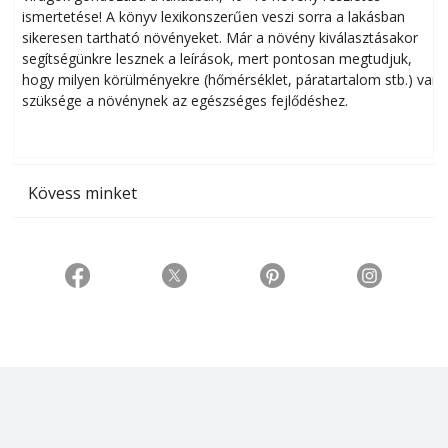
ismertetése! A könyv lexikonszerűen veszi sorra a lakásban
s
sikeresen tart­ha­tó növényeket. Már a növény kiválasztásakor
h
segítségünkre lesznek a leírások, mert pontosan megtudjuk,
k
hogy milyen körülményekre (hőmérséklet, páratartalom stb.) van
szüksége a növénynek az egészséges fejlődéshez.
t
Kövess minket