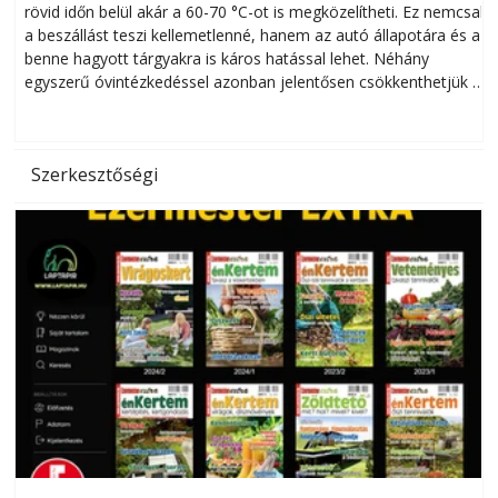
rövid időn belül akár a 60-70 °C-ot is megközelítheti. Ez nemcsak
n
a beszállást teszi kellemetlenné, hanem az autó állapotára és a
benne hagyott tárgyakra is káros hatással lehet. Néhány
egyszerű óvintézkedéssel azonban jelentősen csökkenthetjük a
hőség káros hatásait.
l
Szerkesztőségi