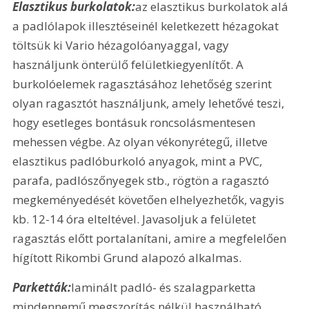
Elasztikus burkolatok:
az elasztikus burkolatok alá 
a padlólapok illesztéseinél keletkezett hézagokat 
töltsük ki Vario hézagolóanyaggal, vagy 
használjunk önterülő felületkiegyenlítőt. A 
burkolóelemek ragasztásához lehetőség szerint 
olyan ragasztót használjunk, amely lehetővé teszi, 
hogy esetleges bontásuk roncsolásmentesen 
mehessen végbe. Az olyan vékonyrétegű, illetve 
elasztikus padlóburkoló anyagok, mint a PVC, 
parafa, padlószőnyegek stb., rögtön a ragasztó 
megkeményedését követően elhelyezhetők, vagyis 
kb. 12-14 óra elteltével. Javasoljuk a felületet 
ragasztás előtt portalanítani, amire a megfelelően 
hígított Rikombi Grund alapozó alkalmas. 
Parketták:
laminált padló- és szalagparketta 
mindennemű megszorítás nélkül használható. 