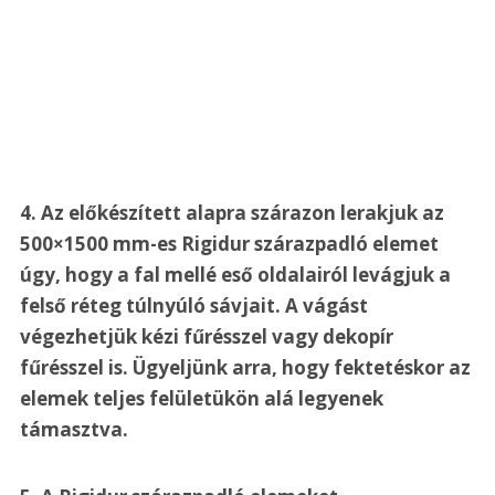
4. Az előkészített alapra szárazon lerakjuk az 
500×1500 mm-es Rigidur szárazpadló elemet 
úgy, hogy a fal mellé eső oldalairól levágjuk a 
felső réteg túlnyúló sávjait. A vágást 
végezhetjük kézi fűrésszel vagy dekopír 
fűrésszel is. Ügyeljünk arra, hogy fektetéskor az 
elemek teljes felületükön alá legyenek 
támasztva.