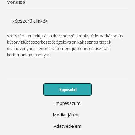
Vonalzó
Népszerű címkék
szerszám
kert
felújítás
lakberendezés
kreatív ötlet
barkácsolás
bútor
víz
fűtés
szerkesztőség
elektronika
hasznos tippek
dísznövény
hőszigetelés
tető
megújuló energia
tisztítás
kerti munka
beton
nyár
Kapcsolat
Impresszum
Médiaajánlat
Adatvédelem