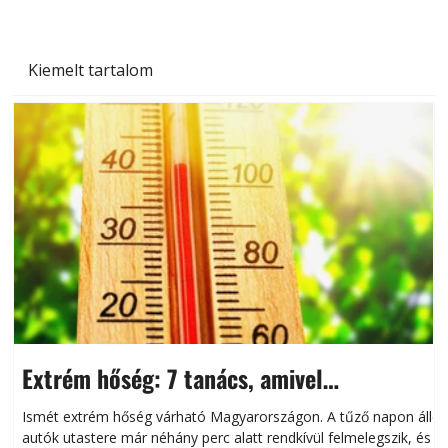
Kiemelt tartalom
Extrém hőség: 7 tanács, amivel
megóvhatjuk autónkat a nyári károktól
Ismét extrém hőség várható Magyarországon. A tűző napon álló
autók utastere már néhány perc alatt rendkívül felmelegszik, és