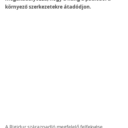
környező szerkezetekre átadódjon.
A Rigidur szárazpadló megfelelő felfekvése 