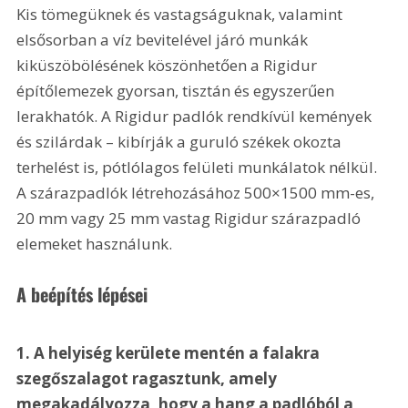
Kis tömegüknek és vastagságuknak, valamint 
elsősorban a víz bevitelével járó munkák 
kiküszöbölésének köszönhetően a Rigidur 
építőlemezek gyorsan, tisztán és egyszerűen 
lerakhatók. A Rigidur padlók rendkívül kemények 
és szilárdak – kibírják a guruló székek okozta 
terhelést is, pótlólagos felületi munkálatok nélkül. 
A szárazpadlók létrehozásához 500×1500 mm-es, 
20 mm vagy 25 mm vastag Rigidur szárazpadló 
elemeket használunk.
A beépítés lépései
1. A helyiség kerülete mentén a falakra 
szegőszalagot ragasztunk, amely 
megakadályozza, hogy a hang a padlóból a 