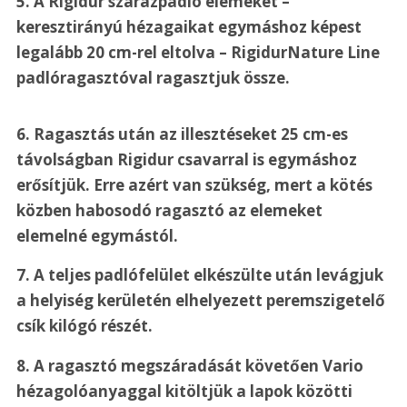
5. A Rigidur szárazpadló elemeket – 
keresztirányú hézagaikat egymáshoz képest 
legalább 20 cm-rel eltolva – RigidurNature Line 
padló­ragasztóval ragasztjuk össze.
6. Ragasztás után az illesztéseket 25 cm-es 
távolságban Rigidur csavarral is egymáshoz 
erősítjük. Erre azért van szükség, mert a kötés 
közben habosodó ragasztó az elemeket 
elemelné egymástól.
7. A teljes padlófelület elkészülte után levágjuk 
a helyiség kerületén elhelyezett peremszigetelő 
csík kilógó részét.
8. A ragasztó megszáradását követően Vario 
hézagolóanyaggal kitöltjük a lapok közötti 