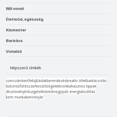
Női vonal
Életmód, egészség
Kismester
Barkács
Vonalzó
Népszerű címkék
szerszám
kert
felújítás
lakberendezés
kreatív ötlet
barkácsolás
bútor
víz
fűtés
szerkesztőség
elektronika
hasznos tippek
dísznövény
hőszigetelés
tető
megújuló energia
tisztítás
kerti munka
beton
nyár