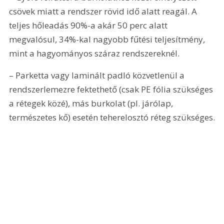
csövek miatt a rendszer rövid idő alatt reagál. A 
teljes hőleadás 90%-a akár 50 perc alatt 
megvalósul, 34%-kal nagyobb fűtési teljesítmény, 
mint a hagyományos száraz rendszereknél.
– Parketta vagy laminált padló közvetlenül a 
rendszerlemezre fektethető (csak PE fólia szükséges 
a rétegek közé), más burkolat (pl. járólap, 
természetes kő) esetén teherelosztó réteg szükséges.