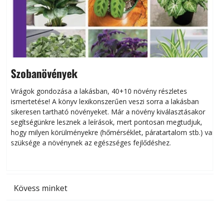
Szobanövények
Virágok gondozása a lakásban, 40+10 növény részletes
ismertetése! A könyv lexikonszerűen veszi sorra a lakásban
s
sikeresen tart­ha­tó növényeket. Már a növény kiválasztásakor
h
segítségünkre lesznek a leírások, mert pontosan megtudjuk,
k
hogy milyen körülményekre (hőmérséklet, páratartalom stb.) van
szüksége a növénynek az egészséges fejlődéshez.
t
Kövess minket