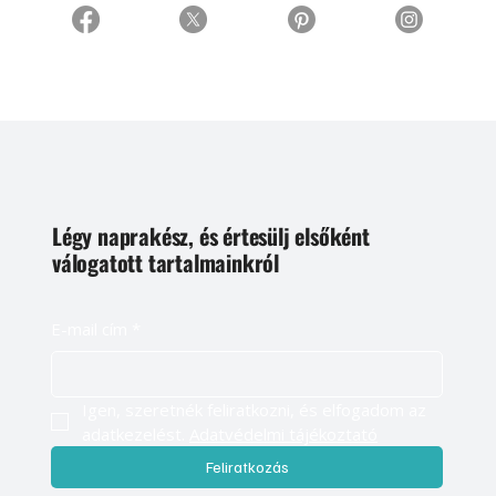
Légy naprakész, és értesülj elsőként
válogatott tartalmainkról
E-mail cím
*
Igen, szeretnék feliratkozni, és elfogadom az 
adatkezelést. 
Adatvédelmi tájékoztató
Feliratkozás