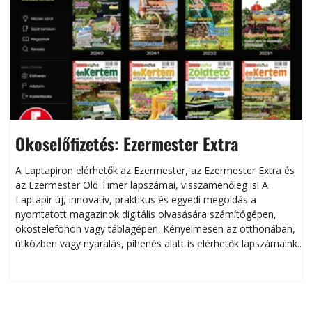
Okoselőfizetés: Ezermester Extra
A Laptapiron elérhetők az Ezermester, az Ezermester Extra és
az Ezermester Old Timer lapszámai, visszamenőleg is! A
Laptapir új, innovatív, praktikus és egyedi megoldás a
L
nyomtatott magazinok digitális olvasására számítógépen,
okostelefonon vagy táblagépen. Kényelmesen az otthonában,
útközben vagy nyaralás, pihenés alatt is elérhetők lapszámaink.
ú
Bárhol, bármikor, akár külföldön élve vagy dolgozva is
B
olvashatók az Ezermester lapszámai. A Laptapir kényelmes
megoldás, mert: – t