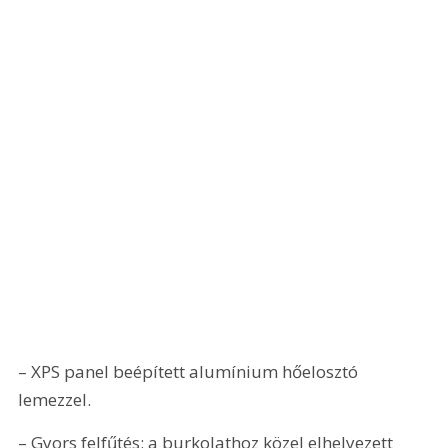
– XPS panel beépített alumínium hőelosztó 
lemezzel.
– Gyors felfűtés: a burkolathoz közel elhelyezett 