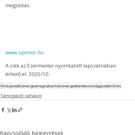
megoldás.
www.uponor.hu
A cikk az Ezermester nyomtatott lapszámában 
érhető el: 2025/10.
fűtés
padló
energiamegtakarítás
energiahatékonyság
padlófűtés
Támogatott tartalom
Kapcsolódó bejegyzések