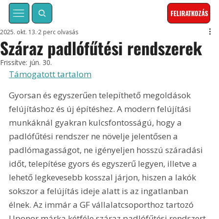
FELIRATKOZÁS
2025. okt. 13.
2 perc olvasás
Száraz padlófűtési rendszerek
Frissítve:
jún. 30.
Támogatott tartalom
Gyorsan és egyszerűen telepíthető megoldások 
felújításhoz és új építéshez. A modern felújítási 
munkáknál gyakran kulcsfontosságú, hogy a 
padlófűtési rendszer ne növelje jelentősen a 
padlómagasságot, ne igényeljen hosszú száradási 
időt, telepítése gyors és egyszerű legyen, illetve a 
lehető legkevesebb kosszal járjon, hiszen a lakók 
sokszor a felújítás ideje alatt is az ingatlanban 
élnek. Az immár a GF vállalatcsoporthoz tartozó 
Uponor márka kétféle száraz padlófűtési rendszert 