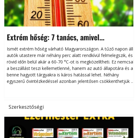
Extrém hőség: 7 tanács, amivel
megóvhatjuk autónkat a nyári károktól
Ismét extrém hőség várható Magyarországon. A tűző napon álló
autók utastere már néhány perc alatt rendkívül felmelegszik, és
rövid időn belül akár a 60-70 °C-ot is megközelítheti. Ez nemcsak
n
a beszállást teszi kellemetlenné, hanem az autó állapotára és a
benne hagyott tárgyakra is káros hatással lehet. Néhány
egyszerű óvintézkedéssel azonban jelentősen csökkenthetjük a
hőség káros hatásait.
l
Szerkesztőségi