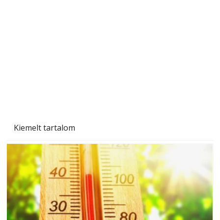
Tiszta homlokzat éveken át
Kiemelt tartalom