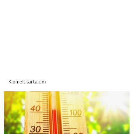
Szerzőjéhez sokan fordultak levelükkel és
személyesen is. Önzetlenül segített
mindenkinek, így több helyhez köt
Kiemelt tartalom