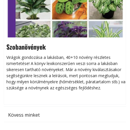
Szobanövények
Virágok gondozása a lakásban, 40+10 növény részletes
ismertetése! A könyv lexikonszerűen veszi sorra a lakásban
s
sikeresen tart­ha­tó növényeket. Már a növény kiválasztásakor
h
segítségünkre lesznek a leírások, mert pontosan megtudjuk,
k
hogy milyen körülményekre (hőmérséklet, páratartalom stb.) van
szüksége a növénynek az egészséges fejlődéshez.
t
Kövess minket