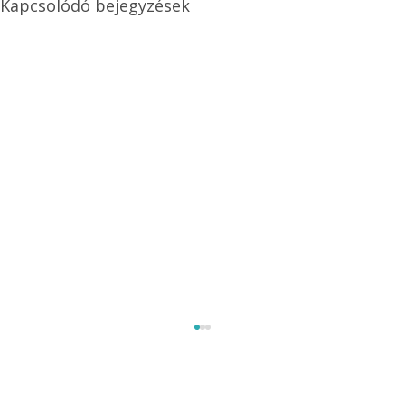
Kapcsolódó bejegyzések
Méretezett kétéltű antenna
Az Ezermester 1980/9. számában bemutatott
"Kétéltű antenna" nagy érdeklődést váltott ki.