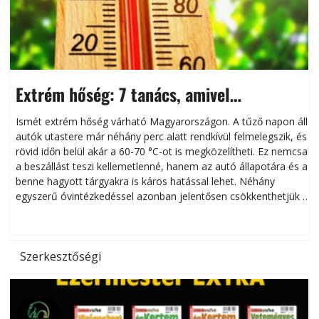
Extrém hőség: 7 tanács, amivel
megóvhatjuk autónkat a nyári károktól
Ismét extrém hőség várható Magyarországon. A tűző napon álló
autók utastere már néhány perc alatt rendkívül felmelegszik, és
rövid időn belül akár a 60-70 °C-ot is megközelítheti. Ez nemcsak
n
a beszállást teszi kellemetlenné, hanem az autó állapotára és a
benne hagyott tárgyakra is káros hatással lehet. Néhány
egyszerű óvintézkedéssel azonban jelentősen csökkenthetjük a
hőség káros hatásait.
l
Szerkesztőségi