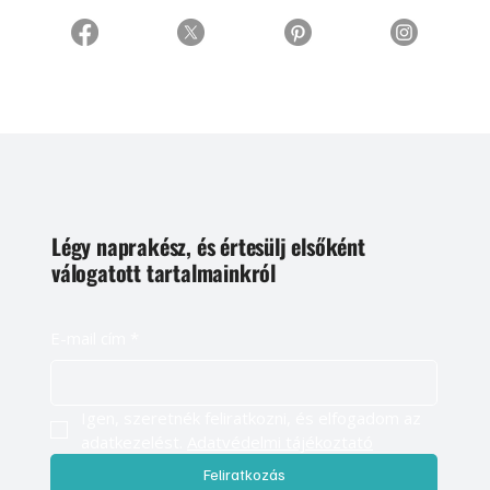
Légy naprakész, és értesülj elsőként
válogatott tartalmainkról
E-mail cím
*
Igen, szeretnék feliratkozni, és elfogadom az 
adatkezelést. 
Adatvédelmi tájékoztató
Feliratkozás