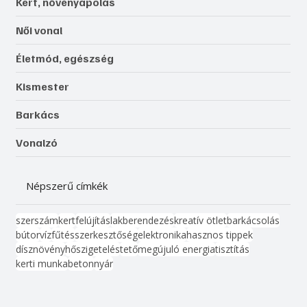
Kert, növényápolás
Női vonal
Életmód, egészség
Kismester
Barkács
Vonalzó
Népszerű címkék
szerszám
kert
felújítás
lakberendezés
kreatív ötlet
barkácsolás
bútor
víz
fűtés
szerkesztőség
elektronika
hasznos tippek
dísznövény
hőszigetelés
tető
megújuló energia
tisztítás
kerti munka
beton
nyár