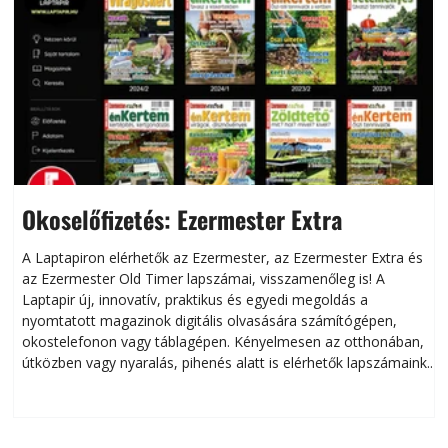
Okoselőfizetés: Ezermester Extra
A Laptapiron elérhetők az Ezermester, az Ezermester Extra és
az Ezermester Old Timer lapszámai, visszamenőleg is! A
Laptapir új, innovatív, praktikus és egyedi megoldás a
L
nyomtatott magazinok digitális olvasására számítógépen,
okostelefonon vagy táblagépen. Kényelmesen az otthonában,
útközben vagy nyaralás, pihenés alatt is elérhetők lapszámaink.
ú
Bárhol, bármikor, akár külföldön élve vagy dolgozva is
B
olvashatók az Ezermester lapszámai. A Laptapir kényelmes
megoldás, mert: – t